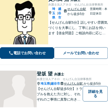
弁護士法人アネロ せんげん台法律事務所
埼
越
せんげん台駅
営業時間：本
玉
谷
|
日定休日
から徒歩5分
県
市
【せんげん台駅5分】話しやすい雰囲気
づくりを大事にし、丁寧にお話を伺い
ます【借金問題】ご相談内容に応じて
チームで対応。あらゆる借金問題に幅
広く対応可能【労働問題】労働局での
勤務経験を活かし、相談者さま目線に
電話でお問い合わせ
メールでお問い合わせ
立った的確なアドバイスを【初回相談
無料】
登坂 望
弁護士
弁護士法人アネロ せんげん台法律事務所
埼玉県
越谷市
せんげん台駅
から徒歩5分
|
【せんげん台駅徒歩5分】トラ
詳細を見
ブルを抱えた方に対し、それ
る
ぞれのご事情に真摯に向き合
い、一つ一つの事件に対して