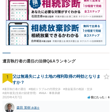
遺言執行者の選任の法律Q&Aランキング
1
父は無過失により土地の権利取得の時効となりま
すか？
#遺言執行者の選任
#相続トラブルの代理交渉
#借金返済の相談・交渉
#成年後見(生前の財産管理)
#M&A・事業承継
2020年4月7日
役にたった
6
森田 英樹
弁護士