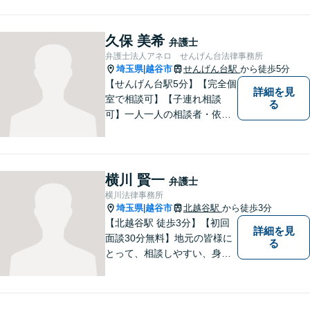
誠実に対応してまいります。
離婚、相続、交通事故、借
金、 労働、企業法務など、多
久保 美希
弁護士
岐に渡る分野に精通していま
弁護士法人アネロ せんげん台法律事務所
す。お困りごとはお気軽にご
埼玉県
越谷市
せんげん台駅
から徒歩5分
|
連絡ください。
【せんげん台駅5分】【完全個
詳細を見
室で相談可】【子連れ相談
る
可】一人一人の相談者・依頼
者に真摯に向き合うことを大
切にしています。相談にお越
しくださった方々のお悩みを
適切かつ速やかに解決いたし
横川 賢一
弁護士
ます。 お気軽にご相談くださ
横川法律事務所
い。
埼玉県
越谷市
北越谷駅
から徒歩3分
|
【北越谷駅 徒歩3分】【初回
詳細を見
面談30分無料】地元の皆様に
る
とって、相談しやすい、身近
な法律事務所を目指しており
ます。法律問題でお悩みの
方、弁護士にこんなこと相談