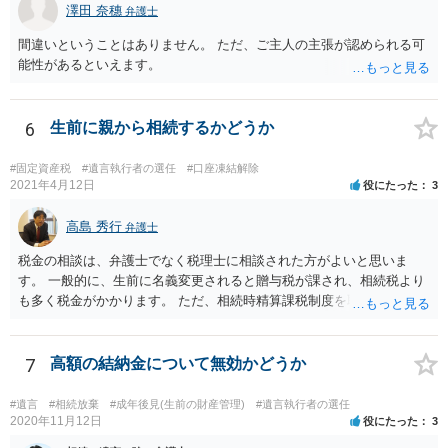
澤田 奈穗
弁護士
間違いということはありません。 ただ、ご主人の主張が認められる可
能性があるといえます。
6
生前に親から相続するかどうか
#固定資産税
#遺言執行者の選任
#口座凍結解除
2021年4月12日
役にたった
3
高島 秀行
弁護士
税金の相談は、弁護士でなく税理士に相談された方がよいと思いま
す。 一般的に、生前に名義変更されると贈与税が課され、相続税より
も多く税金がかかります。 ただ、相続時精算課税制度を取れば、実質
的に相続税と同等の税金で済む可能性があります。 実際に税理士にど
ういう場合にどれくらい税金がかかるか計算してもらって どういう方
針を取るか決められたらよいと思います。
7
高額の結納金について無効かどうか
#遺言
#相続放棄
#成年後見(生前の財産管理)
#遺言執行者の選任
2020年11月12日
役にたった
3