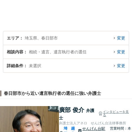
う尽力します。休日・夜間相
談も受け付けています。ぜひ
一度ご相談を！【初回相談無
料】
エリア
埼玉県、春日部市
変更
相談内容
相続・遺言、遺言執行者の選任
変更
詳細条件
未選択
変更
春日部市から近い遺言執行者の選任に強い弁護士
廣部 俊介
弁護
インタビューを見
る
士
弁護士法人アネロ せんげん台法律事務所
埼
越
せんげん台駅
営業時間：本