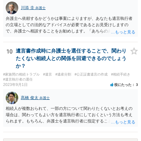
川添 圭
弁護士
弁護士へ依頼するかどうかは事案によりますが、あなたも遺言執行者
の立場としての法的なアドバイスが必要であるとお見受けしますの
で、弁護士へ相談することをお勧めします。「あちらの弁護士」（元
嫁と娘の弁護士のことでしょうか）へ聴いても、自分に有利な主張や
誘導しかしてこないと思います。
10
遺言書作成時に弁護士を選任することで、関わり
たくない相続人との関係を回避できるのでしょう
か？
#家族間の相続トラブル
#遺言
#遺産分割
#公正証書遺言の作成
#相続手続き
#遺言執行者の選任
2023年9月1日
役にたった
3
髙橋 俊太
弁護士
相続人が複数おられて、一部の方について関わりたくないとお考えの
場合は、関わってもよい方を遺言執行者にしておくという方法も考え
られます。もちろん、弁護士を遺言執行者に指定することもできます
が、（関わってもよい）相続人を遺言執行者に指定しておいて、その
方に再委任の権限を付与しておくという方法もあります。 一度、弁護
士に直接ご相談されることをお勧めいたします。