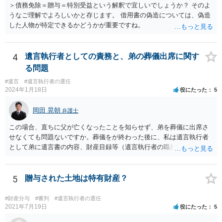
＞債務免除＝贈与＝特別受益という解釈で宜しいでしょうか？ そのよ
うなご理解でよろしいかと存じます。 借用書の偽造については、偽造
した人物が特定できるかどうかが重要ですね。
4
遺言執行者としての責務と、弟の葬儀出席に関す
る問題
#遺言
#遺言執行者の選任
2024年1月18日
役にたった
5
岡田 晃朝
弁護士
この場合、直ちに父が亡くなったことを知らせず、弟を葬儀に出席さ
せなくても問題ないですか。葬儀をが終わった後に、私は遺言執行者
として弟に遺言書の内容、財産目録等（遺言執行者の職務）を知らせ
ればよいですか。 葬儀は喪主が主催する行事ですから、誰を参加させ
るかは喪主の自由です。 呼ばなくてもかまいません。 そもそも、そう
いう法律関係にありません。 遺言の内容と遺産の総額の通知、公正証
5
贈与された土地は特有財産？
書でない場合は遺言の検認については、執行者に通知義務があるの
で、対応しましょう。 そのあとは遺留分の請求などがあればそれへの
#財産分与
#審判
#遺言執行者の選任
対応となるでしょう。
2021年7月19日
役にたった
5