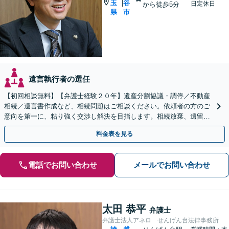
玉
谷
|
日定休日
から徒歩5分
県
市
遺言執行者の選任
【初回相談無料】【弁護士経験２０年】遺産分割協議・調停／不動産
相続／遺言書作成など、相続問題はご相談ください。依頼者の方のご
意向を第一に、粘り強く交渉し解決を目指します。相続放棄、遺留分
侵害額請求もお任せください【せんげん台駅5分】
料金表を見る
電話でお問い合わせ
メールでお問い合わせ
太田 恭平
弁護士
弁護士法人アネロ せんげん台法律事務所