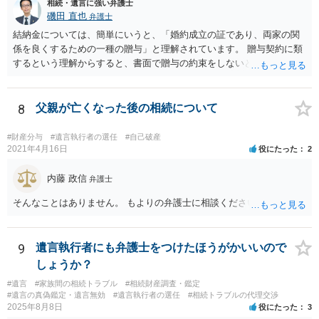
相続・遺言に強い弁護士
磯田 直也
弁護士
結納金については、簡単にいうと、「婚約成立の証であり、両家の関
係を良くするための一種の贈与」と理解されています。 贈与契約に類
するという理解からすると、書面で贈与の約束をしないと相手方は支
払いを請求できません。 反面、実際に支払ったあとから返金を求める
ことは困難です。 くれぐれも今後お気をつけください。 弁護士に対応
を依頼されるのも悪くはありませんが、感情的な理由が強いと思いま
8
父親が亡くなった後の相続について
すので法的観点から説得を試みても解決は難しいように思います。
#財産分与
#遺言執行者の選任
#自己破産
2021年4月16日
役にたった
2
内藤 政信
弁護士
そんなことはありません。 もよりの弁護士に相談ください。
9
遺言執行者にも弁護士をつけたほうがかいいので
しょうか？
#遺言
#家族間の相続トラブル
#相続財産調査・鑑定
#遺言の真偽鑑定・遺言無効
#遺言執行者の選任
#相続トラブルの代理交渉
2025年8月8日
役にたった
3