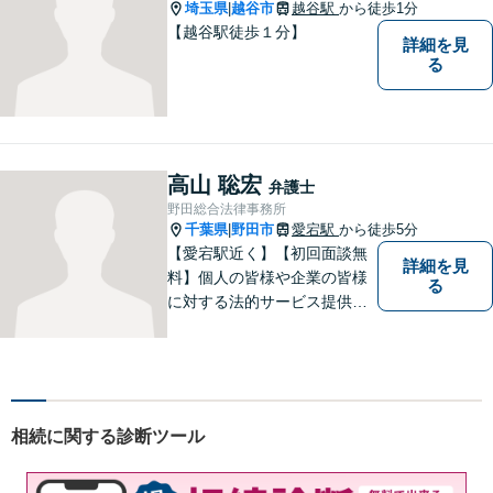
埼玉県
越谷市
越谷駅
から徒歩1分
|
【越谷駅徒歩１分】
詳細を見
る
高山 聡宏
弁護士
野田総合法律事務所
千葉県
野田市
愛宕駅
から徒歩5分
|
【愛宕駅近く】【初回面談無
詳細を見
料】個人の皆様や企業の皆様
る
に対する法的サービス提供に
誠実に取り組んでいきたいと
考えております。刑事事件／
民事事件／家事事件／企業法
務など、幅広く対応します。
【当日／夜間／休日対応可】
相続に関する診断ツール
お気軽にご相談ください。