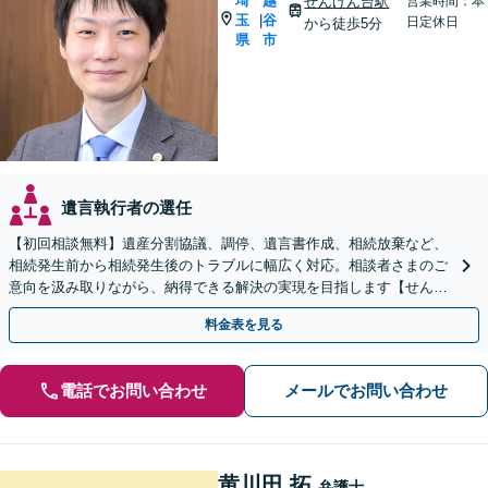
埼
越
せんげん台駅
営業時間：本
玉
谷
|
日定休日
から徒歩5分
県
市
遺言執行者の選任
【初回相談無料】遺産分割協議、調停、遺言書作成、相続放棄など、
相続発生前から相続発生後のトラブルに幅広く対応。相談者さまのご
意向を汲み取りながら、納得できる解決の実現を目指します【せんげ
ん台駅より徒歩5分】
料金表を見る
電話でお問い合わせ
メールでお問い合わせ
黄川田 拓
弁護士