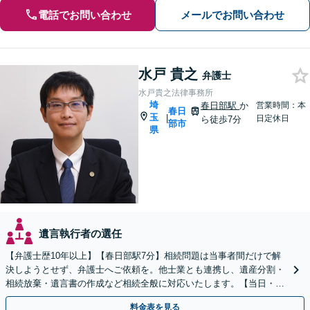
電話でお問い合わせ
メールでお問い合わせ
水戸 貴之
弁護士
水戸貴之法律事務所
埼
春日部駅
か
営業時間：本
春日
玉
|
日定休日
ら徒歩7分
部市
県
遺言執行者の選任
【弁護士歴10年以上】【春日部駅7分】相続問題は当事者間だけで解
決しようとせず、弁護士へご依頼を。他士業とも連携し、遺産分割・
相続放棄・遺言書の作成など相続全般に対応いたします。【当日・土
日祝日・夜間・応相談対応可能】
料金表を見る