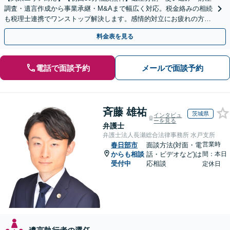
調査・遺言作成から事業承継・M&Aまで幅広く対応。税金絡みの相続
も税理士連携でワンストップ解決します。感情的対立にお疲れの方や
紛争予防をご検討の方も、お気軽にご相談ください。
料金表を見る
電話で面談予約
メールで面談予約
斉藤 雄祐
茨城県
インタビュ
ーを見る
弁護士
弁護士法人長瀬総合法律事務所 水戸支所
営業時
春日部市
面談方法(対面・電
からも相談
話・ビデオなど)は
間：本日
受付中
応相談
定休日