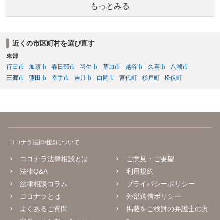
もっとみる
近くの市区町村を選び直す
東部
行田市
加須市
春日部市
羽生市
草加市
越谷市
久喜市
八潮市
三郷市
蓮田市
幸手市
吉川市
白岡市
宮代町
杉戸町
松伏町
ココナラ法律相談について
ココナラ法律相談とは
ご意見・ご要望
法律Q&A
利用規約
法律相談コラム
プライバシーポリシー
ココナラとは
外部送信ポリシー
よくあるご質問
掲載をご検討の弁護士の方
へ