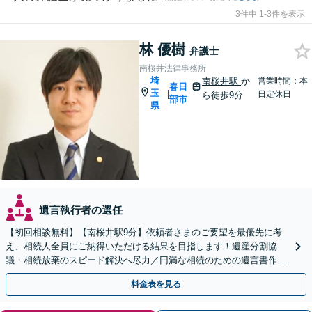
3件中 1-3件を表示
林 優樹
弁護士
南桜井法律事務所
埼
南桜井駅
か
営業時間：本
春日
玉
|
日定休日
ら徒歩9分
部市
県
遺言執行者の選任
【初回相談無料】【南桜井駅9分】依頼者さまのご要望を最優先に考
え、相続人全員にご納得いただける結果を目指します！遺産分割協
議・相続放棄のスピード解決へ尽力／円満な相続のための遺言書作成
をサポート【夜間・休日面談可】【専用駐車場完備】
料金表を見る