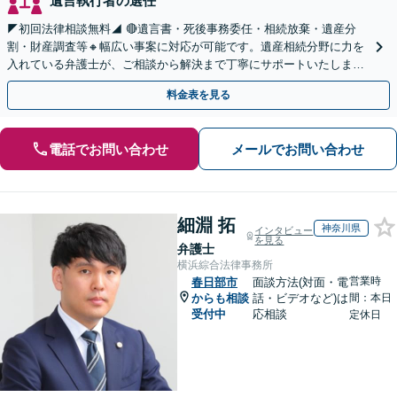
遺言執行者の選任
◤初回法律相談無料◢ 🔴遺言書・死後事務委任・相続放棄・遺産分
割・財産調査等🔸幅広い事案に対応が可能です。遺産相続分野に力を
入れている弁護士が、ご相談から解決まで丁寧にサポートいたしま
す。まずはじっくりとお話ししてください。
料金表を見る
電話でお問い合わせ
メールでお問い合わせ
細淵 拓
神奈川県
インタビュー
を見る
弁護士
横浜綜合法律事務所
営業時
春日部市
面談方法(対面・電
からも相談
話・ビデオなど)は
間：本日
受付中
応相談
定休日