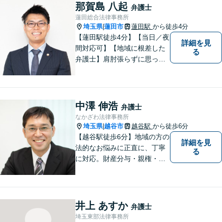
してよいのかと迷っている
那賀島 八起
弁護士
方、ぜひ一度ご相談くださ
蓮田総合法律事務所
い。
埼玉県
蓮田市
蓮田駅
から徒歩4分
|
【蓮田駅徒歩4分】【当日／夜
詳細を見
間対応可】【地域に根差した
る
弁護士】肩肘張らずに思って
いることや感じていることを
お話しいただき、解決案を一
緒に考えていきましょう。
中澤 伸浩
弁護士
なかざわ法律事務所
埼玉県
越谷市
越谷駅
から徒歩6分
|
【越谷駅徒歩6分】地域の方の
詳細を見
法的なお悩みに正直に、丁寧
る
に対応。財産分与・親権・養
育費・不倫/不貞の慰謝料・個
人/会社/事業の借金・交通事故
の慰謝料/損賠賠償請求など身
近なお困りごとはお気軽にご
井上 あすか
弁護士
相談ください。
埼玉東部法律事務所