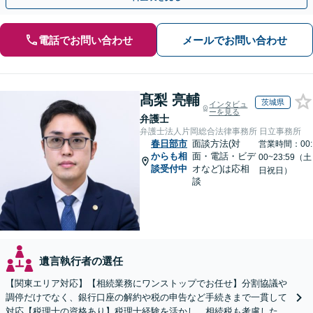
電話でお問い合わせ
メールでお問い合わせ
髙梨 亮輔
茨城県
インタビュ
ーを見る
弁護士
弁護士法人片岡総合法律事務所 日立事務所
春日部市
面談方法(対
営業時間：00:
からも相
面・電話・ビデ
00~23:59（土
談受付中
オなど)は応相
日祝日）
談
遺言執行者の選任
【関東エリア対応】【相続業務にワンストップでお任せ】分割協議や
調停だけでなく、銀行口座の解約や税の申告など手続きまで一貫して
対応【税理士の資格あり】税理士経験を活かし、相続税も考慮した相