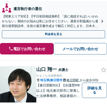
遺言執行者の選任
【関東エリア対応】【平日初回相談無料】「誰に相談すればいいかわ
からない」相続のお悩みは私にお任せください。遺産分割協議から遺
留分侵害額請求、生前の遺言書作成まで幅広く対応します。日本大通
り駅直結でアクセス良好。
料金表を見る
電話でお問い合わせ
メールでお問い合わせ
山口 翔一
弁護士
やまぐち法律事務所
埼玉県
春日部市
春日部駅
から徒歩10分
|
【春日部駅8分】【弁護歴9年
詳細を見
以上】地元春日部市に密着し
る
た法律事務所。相談者様のお
気持ち、ご希望を尊重し、最
大限の利益をお返しできるよ