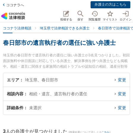
弁護士の方はこちら
ココナラへ
投稿する
探す
閲覧履歴
マイリスト
ログイン
ココナラ法律相談
埼玉県で法律相談できる弁護士
春日部市で法律相談
春日部市の遺言執行者の選任に強い弁護士
埼玉県の春日部市で遺言執行者の選任に強い弁護士が3名見つかりました。初回
面談無料や休日面談に対応している弁護士、解決事例を持つ弁護士なども掲載
中。相続・遺言に関係する家族間の相続トラブルや認知症の相続、遺産分割等
の細かな分野での絞り込み検索もでき便利です。特に南桜井法律事務所の林 優
樹弁護士や水戸貴之法律事務所の水戸 貴之弁護士、やまぐち法律事務所の山口
エリア
埼玉県、春日部市
変更
翔一弁護士のプロフィール情報や弁護士費用、強みなどが注目されています。
『春日部市で土日や夜間に発生した遺言執行者の選任のトラブルを今すぐに弁
相談内容
相続・遺言、遺言執行者の選任
変更
護士に相談したい』『遺言執行者の選任のトラブル解決の実績豊富な近くの弁
護士を検索したい』『初回相談無料で遺言執行者の選任を法律相談できる春日
部市内の弁護士に相談予約したい』などでお困りの相談者さんにおすすめで
詳細条件
未選択
変更
す。
3
人の弁護士が見つかりました
(検索結果について詳しくは
こちら
)