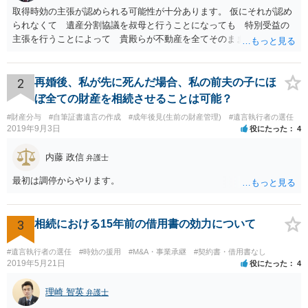
取得時効の主張が認められる可能性が十分あります。 仮にそれが認め
られなくて 遺産分割協議を叔母と行うことになっても 特別受益の
主張を行うことによって 貴殿らが不動産を全てそのまま取得できる
ことが可能でしょう。
2
再婚後、私が先に死んだ場合、私の前夫の子にほ
ぼ全ての財産を相続させることは可能？
#財産分与
#自筆証書遺言の作成
#成年後見(生前の財産管理)
#遺言執行者の選任
2019年9月3日
役にたった
4
内藤 政信
弁護士
最初は調停からやります。
3
相続における15年前の借用書の効力について
#遺言執行者の選任
#時効の援用
#M&A・事業承継
#契約書・借用書なし
2019年5月21日
役にたった
4
理崎 智英
弁護士