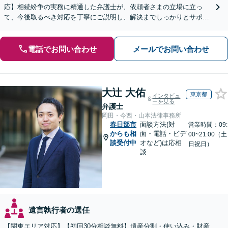
応】相続紛争の実務に精通した弁護士が、依頼者さまの立場に立っ
て、今後取るべき対応を丁寧にご説明し、解決までしっかりとサポー
トいたします。お気軽にご相談ください。【WEB面談可】
電話でお問い合わせ
メールでお問い合わせ
大辻 大佑
東京都
インタビュ
ーを見る
弁護士
岡田・今西・山本法律事務所
春日部市
面談方法(対
営業時間：09:
からも相
面・電話・ビデ
00~21:00（土
談受付中
オなど)は応相
日祝日）
談
遺言執行者の選任
【関東エリア対応】【初回30分相談無料】遺産分割・使い込み・財産