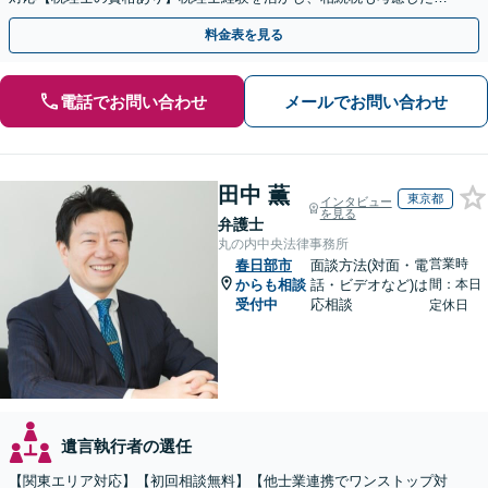
続手続きもお任せください【初回相談無料】生前贈与も対応
料金表を見る
電話でお問い合わせ
メールでお問い合わせ
田中 薫
東京都
インタビュー
を見る
弁護士
丸の内中央法律事務所
営業時
春日部市
面談方法(対面・電
からも相談
話・ビデオなど)は
間：本日
受付中
応相談
定休日
遺言執行者の選任
【関東エリア対応】【初回相談無料】【他士業連携でワンストップ対