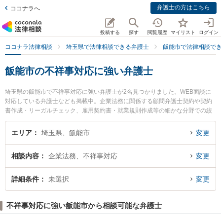
弁護士の方はこちら
ココナラへ
投稿する
探す
閲覧履歴
マイリスト
ログイン
ココナラ法律相談
埼玉県で法律相談できる弁護士
飯能市で法律相談で
飯能市の不祥事対応に強い弁護士
埼玉県の飯能市で不祥事対応に強い弁護士が2名見つかりました。WEB面談に
対応している弁護士なども掲載中。企業法務に関係する顧問弁護士契約や契約
書作成・リーガルチェック、雇用契約書・就業規則作成等の細かな分野での絞
り込み検索もでき便利です。特にこだまや法律事務所 飯能事務所の黒見 恵弁護
士やこだまや法律事務所 飯能事務所の本間 由也弁護士のプロフィール情報や弁
エリア
埼玉県、飯能市
変更
護士費用、強みなどが注目されています。『飯能市で土日や夜間に発生した不
祥事対応のトラブルを今すぐに弁護士に相談したい』『不祥事対応のトラブル
相談内容
企業法務、不祥事対応
変更
解決の実績豊富な近くの弁護士を検索したい』『初回相談無料で不祥事対応を
法律相談できる飯能市内の弁護士に相談予約したい』などでお困りの相談者さ
んにおすすめです。
詳細条件
未選択
変更
不祥事対応に強い飯能市から相談可能な弁護士