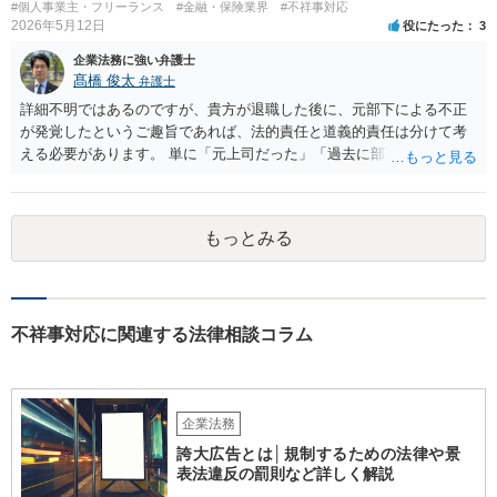
#個人事業主・フリーランス
#金融・保険業界
#不祥事対応
2026年5月12日
役にたった
3
企業法務に強い弁護士
髙橋 俊太
弁護士
詳細不明ではあるのですが、貴方が退職した後に、元部下による不正
が発覚したというご趣旨であれば、法的責任と道義的責任は分けて考
える必要があります。 単に「元上司だった」「過去に部下だった」と
いうだけで、当然に１億円の損害について法的責任を負うものではあ
りません。会社が貴方に損害賠償請求をするには、在職中の管理監督
義務違反、引継ぎの不備、不正の兆候を知りながら放置したことな
もっとみる
ど、具体的な義務違反と損害との因果関係を主張・立証する必要があ
ります。なお、在職中から会計処理や現金管理の不自然さを認識して
いた、部下に過度な権限を与えたまま放置していた、退職時に重要な
情報を引き継がなかった等の事情があれば、会社から問題視される可
能性はあるでしょう。 対応としては、まず会社から何を求められてい
不祥事対応に関連する法律相談コラム
るのかを明確にすることが重要です。謝罪、調査協力、金銭負担、始
末書提出など、求められている内容によって対応は異なります。不用
意に責任を認める文書を作成したり、損害負担を約束したりすること
は避けるべきです。一方で、在職中の業務内容、権限分掌、引継ぎ資
企業法務
料、不正を認識していなかった事情を整理し、必要な範囲で調査に協
誇大広告とは│規制するための法律や景
力することは考えられます。 仮に、金銭請求や責任追及を示唆されて
表法違反の罰則など詳しく解説
いる場合には、会社とのやり取りを保存し、弁護士に相談したうえで