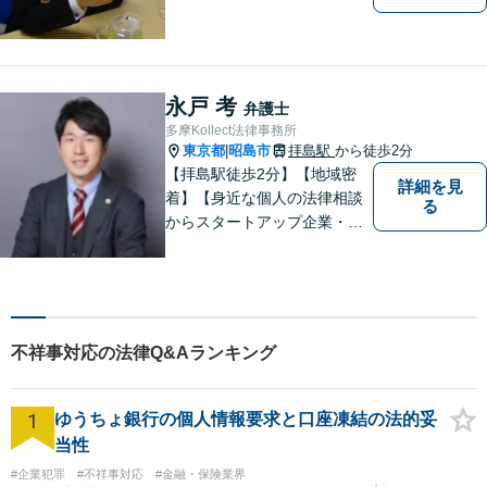
永戸 考
弁護士
多摩Kollect法律事務所
東京都
昭島市
拝島駅
から徒歩2分
|
【拝島駅徒歩2分】【地域密
詳細を見
着】【身近な個人の法律相談
る
からスタートアップ企業・中
小企業の法務全般に強み】
【英語対応可能】経営者視点
に立った実践的な法的アドバ
イスをご提供します。
不祥事対応の法律Q&Aランキング
1
ゆうちょ銀行の個人情報要求と口座凍結の法的妥
当性
#企業犯罪
#不祥事対応
#金融・保険業界