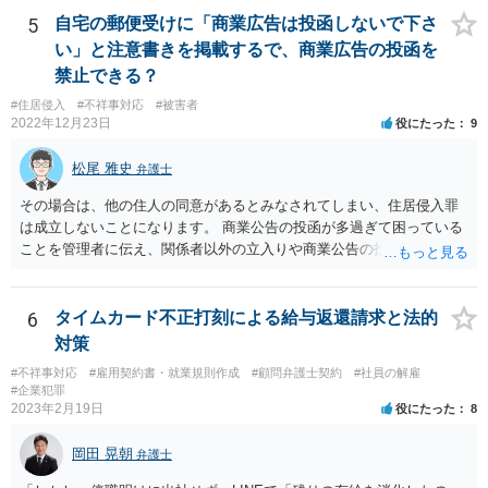
5
自宅の郵便受けに「商業広告は投函しないで下さ
い」と注意書きを掲載するで、商業広告の投函を
禁止できる？
#住居侵入
#不祥事対応
#被害者
2022年12月23日
役にたった
9
松尾 雅史
弁護士
その場合は、他の住人の同意があるとみなされてしまい、住居侵入罪
は成立しないことになります。 商業公告の投函が多過ぎて困っている
ことを管理者に伝え、関係者以外の立入りや商業公告の投函を禁ずる
張り紙をマンション入り口にしてもらうのがよいと思います。
6
タイムカード不正打刻による給与返還請求と法的
対策
#不祥事対応
#雇用契約書・就業規則作成
#顧問弁護士契約
#社員の解雇
#企業犯罪
2023年2月19日
役にたった
8
岡田 晃朝
弁護士