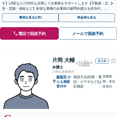
す】LINEなどのSNSも活用して企業様をサポートします【不動産・広
告・芸能・福祉など】多様な業種の企業様の顧問弁護士を担当中。時
代に即した対応ができます【個人事業主様も相談可能】
事例を見る(1件)
料金表を見る
電話で面談予約
メールで面談予約
片岡 大輔
東京都
インタビュ
ーを見る
弁護士
片岡法律事務所
営業時
飯能市
か
面談方法(対面・電
らも相談
話・ビデオなど)は
間：本日
受付中
応相談
定休日