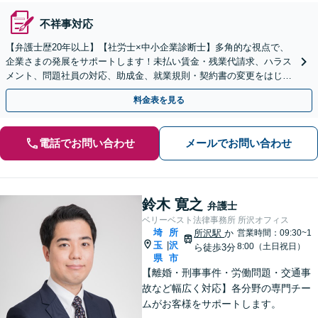
不祥事対応
【弁護士歴20年以上】【社労士×中小企業診断士】多角的な視点で、
企業さまの発展をサポートします！未払い賃金・残業代請求、ハラス
メント、問題社員の対応、助成金、就業規則・契約書の変更をはじ
め、経営問題はお任せください【顧問プラン複数あり】
料金表を見る
電話でお問い合わせ
メールでお問い合わせ
鈴木 寛之
弁護士
ベリーベスト法律事務所 所沢オフィス
埼
所
所沢駅
か
営業時間：09:30~1
玉
沢
|
8:00（土日祝日）
ら徒歩3分
県
市
【離婚・刑事事件・労働問題・交通事
故など幅広く対応】各分野の専門チー
ムがお客様をサポートします。