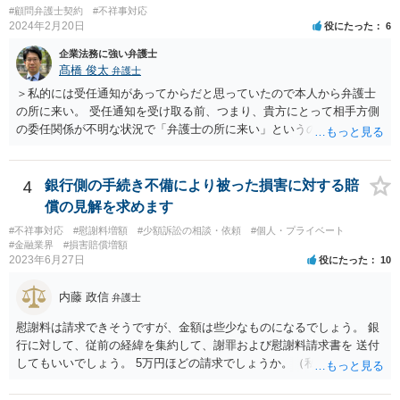
#顧問弁護士契約
#不祥事対応
2024年2月20日
役にたった
6
企業法務に強い弁護士
髙橋 俊太
弁護士
＞私的には受任通知があってからだと思っていたので本人から弁護士
の所に来い。 受任通知を受け取る前、つまり、貴方にとって相手方側
の委任関係が不明な状況で「弁護士の所に来い」というのは、さすが
に無理な要求だと思われます。 ＞本当に雇っていた場合はこちらに連
絡がきますよね？ 通常はそのような初動となります。
4
銀行側の手続き不備により被った損害に対する賠
償の見解を求めます
#不祥事対応
#慰謝料増額
#少額訴訟の相談・依頼
#個人・プライベート
#金融業界
#損害賠償増額
2023年6月27日
役にたった
10
内藤 政信
弁護士
慰謝料は請求できそうですが、金額は些少なものになるでしょう。 銀
行に対して、従前の経緯を集約して、謝罪および慰謝料請求書を 送付
してもいいでしょう。 5万円ほどの請求でしょうか。（私見）