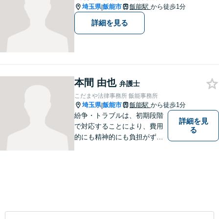
埼玉県
飯能市
飯能駅
から徒歩1分
|
詳細を見る
本間 由也
弁護士
こだまや法律事務所 飯能事務所
埼玉県
飯能市
飯能駅
から徒歩1分
|
紛争・トラブルは、初期段階
詳細を見
で対応することにより、費用
る
的にも精神的にも負担がずっ
と軽くなります。 さらに言え
ば、紛争・トラブルの「予
防」こそ、重要なのです。ぜ
ひ一度ご相談ください。