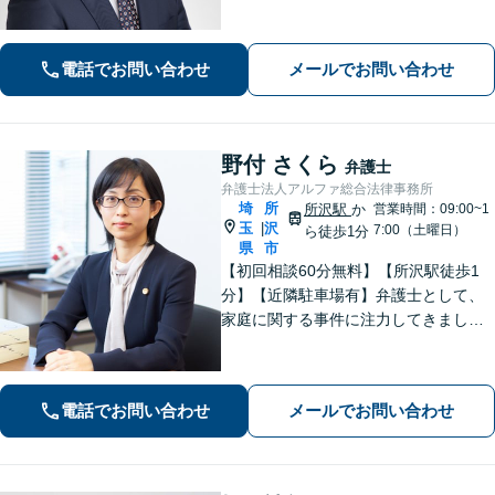
電話でお問い合わせ
メールでお問い合わせ
野付 さくら
弁護士
弁護士法人アルファ総合法律事務所
埼
所
所沢駅
か
営業時間：09:00~1
玉
沢
|
7:00（土曜日）
ら徒歩1分
県
市
【初回相談60分無料】【所沢駅徒歩1
分】【近隣駐車場有】弁護士として、
家庭に関する事件に注力してきまし
た。依頼者さまに寄り添い、全力でサ
ポートいたします。【完全個室でプラ
イバシー配慮】【当日・夜間（18時ま
電話でお問い合わせ
メールでお問い合わせ
で）の相談可】