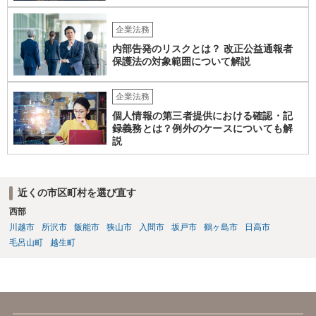
対応なさった方がよいでしょう。
企業法務
内部告発のリスクとは？ 改正公益通報者
保護法の対象範囲について解説
企業法務
個人情報の第三者提供における確認・記
録義務とは？例外のケースについても解
説
近くの市区町村を選び直す
西部
川越市
所沢市
飯能市
狭山市
入間市
坂戸市
鶴ヶ島市
日高市
毛呂山町
越生町