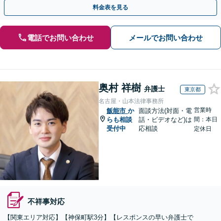
模や業種に応じて柔軟にカスタマイズ」【休日・夜間相談可】
料金表を見る
電話でお問い合わせ
メールでお問い合わせ
奥村 祥樹
弁護士
東京都
名古屋・山本法律事務所
営業時
飯能市
か
面談方法(対面・電
らも相談
話・ビデオなど)は
間：本日
受付中
応相談
定休日
不祥事対応
【関東エリア対応】【神保町駅3分】【レスポンスの早い弁護士で