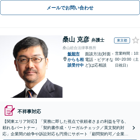
メールでお問い合わせ
桑山 克彦
弁護士
東京都
桑山総合法律事務所
営業時間：10:
飯能市
面談方法(対面・
からも相
電話・ビデオな
00~20:00（土
談受付中
ど)は応相談
日祝日）
不祥事対応
【関東エリア対応】「実務に即した視点で依頼者さまの利益を守る、
頼れるパートナー」「契約書作成・リーガルチェック／英文契約対
応」企業間の紛争や訴訟対応も円滑にサポート「顧問契約可／企業規