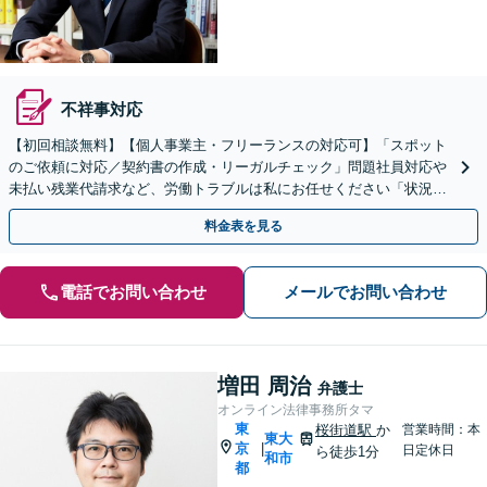
不祥事対応
【初回相談無料】【個人事業主・フリーランスの対応可】「スポット
のご依頼に対応／契約書の作成・リーガルチェック」問題社員対応や
未払い残業代請求など、労働トラブルは私にお任せください「状況に
応じた実践的な法的支援を実施」【休日・夜間相談可】
料金表を見る
電話でお問い合わせ
メールでお問い合わせ
増田 周治
弁護士
オンライン法律事務所タマ
東
桜街道駅
か
営業時間：本
東大
京
|
日定休日
ら徒歩1分
和市
都