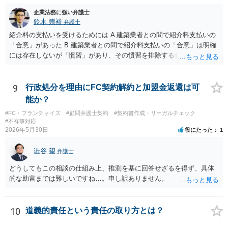
議，請求の申立をしないことを誓約する。」という条項を入れること
企業法務に強い弁護士
がありますが、この条項は一つのプレッシャーのようなもので、現実
鈴木 崇裕
弁護士
には今後一切裁判を起こす権利を放棄する、という合意はできません
紹介料の支払いを受けるためには A 建築業者との間で紹介料支払いの
し、予測できない後発的損害については示談後であっても請求できる
「合意」があった B 建築業者との間で紹介料支払いの「合意」は明確
ので、上記の清算条項のみの場合がほとんどです。
には存在しないが「慣習」があり、その慣習を排除する合意がない と
いういずれかの状況にあったことを主張立証する必要があります。 も
っとも、裁判所は「慣習」を容易には認めませんから、Aの主張に重き
をおくほうがよろしいと思います。 Aの主張で重要になるのは、例え
9
行政処分を理由にFC契約解約と加盟金返還は可
ば ・相手方建築業者が「当初払う」と言っていた事実、経緯、内容 ・
能か？
貴社が相手方建築業者に対して紹介料支払いを求めた事実 、経緯、内
#FC・フランチャイズ
#顧問弁護士契約
#契約書作成・リーガルチェック
容 ・相手方建築業者が過去に紹介料を支払った事実 ・相手方建築業者
#不祥事対応
が施主に対して紹介料支払いを前提とする言動をしていたかどうか な
2026年5月30日
役にたった
1
どです（これに限られません。）。 弁護士に相談のうえ、詳細な事実
関係を説明して見通しを立て、相手方建築業者に対する請求を行なっ
澁谷 望
弁護士
ていくことになると思います。
どうしてもこの相談の仕組み上、推測を基に回答せざるを得ず、具体
的な助言までは難しいですね…。申し訳ありません。
10
道義的責任という責任の取り方とは？