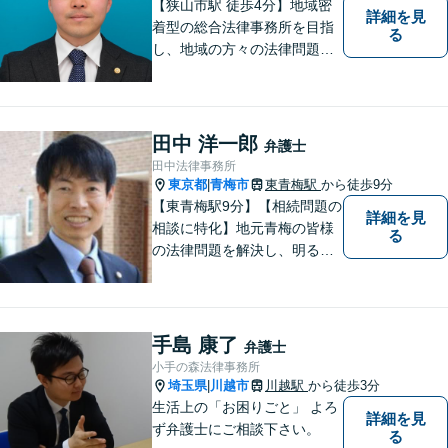
【狭山市駅 徒歩4分】地域密
詳細を見
着型の総合法律事務所を目指
る
し、地域の方々の法律問題を
迅速かつ良い解決に導けるよ
う最善を尽くします。 法律問
題でお悩みのことがあればお
気軽にご相談ください。
田中 洋一郎
弁護士
田中法律事務所
東京都
青梅市
東青梅駅
から徒歩9分
|
【東青梅駅9分】【相続問題の
詳細を見
相談に特化】地元青梅の皆様
る
の法律問題を解決し、明るく
活気のある地域づくりに貢献
いたします。法的な解決だけ
でなく、依頼者様一人ひとり
の心に寄り添ったサポートを
手島 康了
弁護士
心がけております。まずはお
小手の森法律事務所
気軽にご相談ください。
埼玉県
川越市
川越駅
から徒歩3分
|
生活上の「お困りごと」 よろ
詳細を見
ず弁護士にご相談下さい。
る