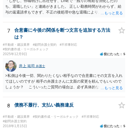
「しかし、停職明けに出社せず、LINEで「残りの有給を消化したの
ち、退職したい」と連絡がきました。 正しい勤務時間がわからず、給
与の返還請求もできず、不正の後処理や急な退職により、社や他のス
タッフに多大な迷惑をかけ、その上、有給まで使われるというような
状況です。」 大変悪質ですね。打刻場所のデータと、これまでのタイ
ムカードの虚偽を確認し、突き付けて責任を問題にすることになるで
7
合意書に今後の関係を断つ文言を追加する方法
しょう。 詐欺もありうるでしょうね。 「正しい時間がわからないとい
は？
うタイムカード不正打刻による返還請求はどのようにおこなえばよい
#不動産・建設業界
#顧問弁護士契約
#不祥事対応
でしょうか？」 想定できる虚偽を前提に、相手と協議して詰めればよ
#契約書作成・リーガルチェック
いかと思います。 確実な記録があれば、それによるのがよいですが、
2025年12月9日
役にたった
5
すべては不可能でしょうので。 相手の言動には早急には返事をせずに
弁護士と相談しながら、対応策を検討する方がよいでしょう。 また、
井上 祐司
弁護士
返還が難しい場合、損害賠償を請求する事はできますでしょうか？ 法
的には可能ですが、立証の問題があります。 協議でも問題にできそう
>私側は今後一切、関わりたくない相手なので合意書にその文言を入れ
ですが、調停なども検討できるでしょう。 また、返還請求も損害賠償
てほしいのですが 相手の弁護士さんに文面の変更を頼んでもいいので
請求もせず、「詐欺」として、警察に被害届を出す事は可能でしょう
しょうか？ こういったご質問の場合は、必ず具体的な合意書案をも
か？ 内容的には検討できますが、立証は、民事よりさらにワンランク
って法律相談を受けないと、的確なアドバイスが困難です。 一般的
上がります。 警察に相談されてもよい事案だとは思います。
には、ご質問のような懸念を払しょくするために、 「甲及び乙は，本
示談書に記載するもののほか，甲と乙の間には何らの債権債務が存し
8
債務不履行、支払い義務違反
ないことを相互に確認する。」 という清算条項を入れることが一般的
です。 以上に加え、「本件については，当事者協議の結果，上記示
#不動産・建設業界
#契約書作成・リーガルチェック
#不祥事対応
談条件のとおり示談が成立したので，今後本件の上記示談内容に関し
#顧問弁護士契約
2018年1月15日
役にたった
5
てはどんな事情が生じても双方共裁判上又は裁判外においても一切異