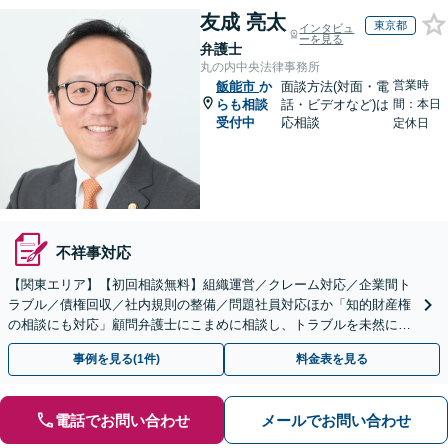
友成 亮太
東京都
インタビュ
ーを見る
弁護士
丸の内中央法律事務所
営業時
飯能市
か
面談方法(対面・電
らも相談
話・ビデオなど)は
間：本日
受付中
応相談
定休日
不祥事対応
【関東エリア】【初回相談無料】組織運営／クレーム対応／企業間ト
ラブル／債権回収／社内規則の整備／問題社員対応ほか「知的財産権
の相談にも対応」顧問弁護士にこまめに相談し、トラブルを未然に防
ぎましょう【休日・夜間相談可】【有楽町駅1分】
事例を見る(1件)
料金表を見る
電話でお問い合わせ
メールでお問い合わせ