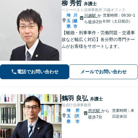
柳 秀哲
弁護士
ベリーベスト法律事務所 川越オフィス
埼
川
川越駅
か
営業時間：09:30~1
玉
越
|
8:00（土日祝日）
ら徒歩2分
県
市
【離婚・刑事事件・労働問題・交通事
故など幅広く対応】各分野の専門チー
ムがお客様をサポートします。
電話でお問い合わせ
メールでお問い合わせ
鶴羽 良弘
弁護士
段貞行法律事務所
埼
所
所沢駅
から
営業時間：本
玉
沢
|
日定休日
徒歩7分
県
市