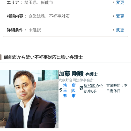
エリア
埼玉県、飯能市
変更
相談内容
企業法務、不祥事対応
変更
詳細条件
未選択
変更
飯能市から近い不祥事対応に強い弁護士
加藤 剛毅
弁護士
武蔵野合同法律事務所
埼
所
所沢駅
から
営業時間：本
玉
沢
|
日定休日
徒歩6分
県
市