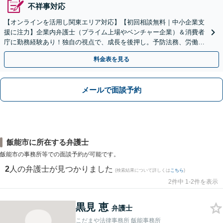
不祥事対応
【オンラインを活用し関東エリア対応】【初回相談無料｜中小企業支
援に注力】企業内弁護士（プライム上場やベンチャー企業）＆消費者
庁に勤務経験あり！独自の視点で、成長を後押し。予防法務、労働問
題、債権回収、コンプラ、会社設立・事業再編等幅広く対応
料金表を見る
メールで面談予約
飯能市に所在する弁護士
飯能市の事務所等での面談予約が可能です。
2
人の弁護士が見つかりました
(検索結果について詳しくは
こちら
)
2件中 1-2件を表示
黒見 恵
弁護士
こだまや法律事務所 飯能事務所