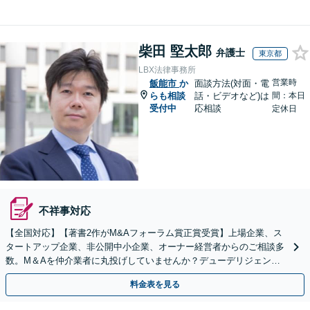
柴田 堅太郎
弁護士
東京都
LBX法律事務所
営業時
飯能市
か
面談方法(対面・電
らも相談
話・ビデオなど)は
間：本日
受付中
応相談
定休日
不祥事対応
【全国対応】【著書2作がM&Aフォーラム賞正賞受賞】上場企業、ス
タートアップ企業、非公開中小企業、オーナー経営者からのご相談多
数。M＆Aを仲介業者に丸投げしていませんか？デューデリジェンス
や契約書作成・交渉はお任せください【初回無料】
料金表を見る