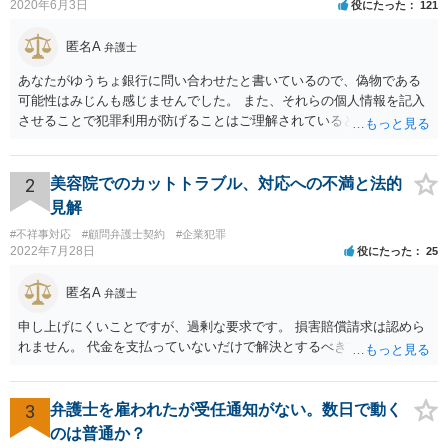
2020年6月3日
役にたった
121
匿名A
弁護士
あなたがゆうちょ銀行に問い合わせたと書いているので、偽物である
可能性はみじんも感じませんでした。 また、それらの個人情報を記入
させることで犯罪利用が防げることはご理解されているとおりです。
結局あなたにはゆうちょ銀行が信用できないという前提があり、弁護
士に同意を求めているだけです。 最初の回答では分かりづらかったの
かもしれませんが、質問にわかりやすく答えると「法的に許される」
2
美容院でのカットトラブル、対応への不満と法的
が答えになります。 補足でアドバイスしておきますと、今私に反論し
見解
てきたその内容をゆうちょ銀行にぶつければいいとおもいます。 もっ
#不祥事対応
#顧問弁護士契約
#企業犯罪
とも、ぶつけられたゆうちょ銀行があなたと契約するかは法律上ゆう
2022年7月28日
役にたった
25
ちょ銀行の自由です。
匿名A
弁護士
申し上げにくいことですが、過剰な要求です。 損害賠償請求は認めら
れません。 代金を支払っていないだけで解決とするべきでしょう。
3
弁護士を雇われたが受任通知がない。数日で動く
のは普通か？