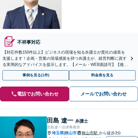
不祥事対応
【対応件数150件以上】ビジネスの現場を知る弁護士が貴社の成長を
支援します！企画・営業の現場感覚を持つ弁護士が、経営判断に資す
る実用的なアドバイスを提示します。【メール・WEB面談可】【後払
い利用可】
事例を見る(1件)
料金表を見る
電話でお問い合わせ
メールでお問い合わせ
田島 遼一
弁護士
田島遼一法律事務所
埼玉県
狭山市
狭山市駅
から徒歩3分
|