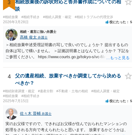
3
相続放棄後の訴状対応と答弁書作成についての相
談
#相続放棄
#相続手続き
#相続人調査・確定
#相続トラブルの代理交渉
2026年3月28日
役にたった
5
相続・遺言に強い弁護士
髙橋 俊太
弁護士
＞相続放棄申述受理証明書の写しで良いのでしょうか？ 提出するもの
自体は写しで構いません。 ＞証拠説明書とはなんでしょうか？ 下記を
ご参照ください。 https://www.courts.go.jp/tokyo-s/vc-files/tokyo-s/file/
14-1kisairei.pdf
4
父の遺産相続、放棄すべきか調査してから決める
べきか？
#相続財産調査・鑑定
#遺産分割
#不動産・土地の相続
#相続人調査・確定
#相続放棄
#相続手続き
2025年7月15日
役にたった
5
佐々木 晋輔
弁護士
実のお父様ですので、できればお父様が住んでおられたマンションの
処理をされる方向で考えられたらと思います。 放棄するかどうかは、