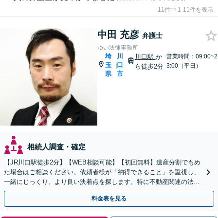
11件中 1-11件を表示
中田 充彦
弁護士
ゆい法律事務所
埼
川
川口駅
か
営業時間：09:00~2
玉
口
|
3:00（平日）
ら徒歩2分
県
市
相続人調査・確定
【JR川口駅徒歩2分】【WEB相談可能】【初回無料】遺産分割でもめ
た場合はご相談ください。依頼者様が「納得できること」を重視し、
一緒にじっくり、より良い決着点を探します。特に不動産関連の法律
トラブルに精通。不動産が絡む相続はご相談ください。
料金表を見る