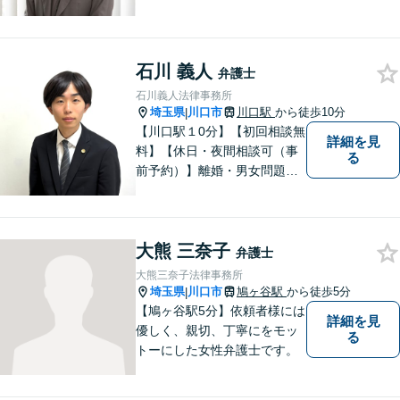
はもちろん、過去の経験を活
かし、多方面より皆様のご支
援ができることを強みとして
石川 義人
おります。私の一手が皆様の
弁護士
手助けになれば幸いです。お
石川義人法律事務所
気軽にご相談ください。【年
埼玉県
川口市
川口駅
から徒歩10分
|
中無休】
【川口駅１0分】【初回相談無
詳細を見
料】【休日・夜間相談可（事
る
前予約）】離婚・男女問題、
刑事事件、交通事故、借金問
題・債務整理など。依頼者様
のお悩み、ご不安に向き合
大熊 三奈子
い、納得いただける解決を目
弁護士
指します。
大熊三奈子法律事務所
埼玉県
川口市
鳩ヶ谷駅
から徒歩5分
|
【鳩ヶ谷駅5分】依頼者様には
詳細を見
優しく、親切、丁寧にをモッ
る
トーにした女性弁護士です。