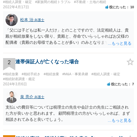
#相続人調査・確定
#家族間の相続トラブル
#不動産・土地の相続
2022年4月17日
役にたった
10
松本 治
弁護士
「父には子どもは私一人だけ」とのことですので、法定相続人は、貴
殿が相続放棄をしない限り、貴殿と、存命でいらっしゃればお父様の
配偶者（貴殿のお母様であることが多い）のみとなります。遺言がな
い限り、「次男」（お父様の弟）らの相続権は発生しません。
2
連帯保証人が亡くなった場合
#相続放棄
#相続手続き
#相続放棄
#M&A・事業承継
#相続人調査・確定
#相続財産調査・鑑定
2024年3月6日
役にたった
7
泉 亮介
弁護士
支払いの費目等については税理士の先生や会計士の先生にご相談され
た方が良いかと思われます。 顧問税理士の方がいらっしゃれば、まず
相談されてみると良いでしょう。