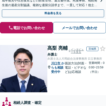
成年後見や任意後見などの財産管理、遺言書作成、死後事務、相続発
生後の遺産分割協議、複雑な遺留分請求まで、一貫して対応！他士業
との連携力を活かした最適解の追求【WEB面談対応】
料金表を見る
電話でお問い合わせ
メールでお問い合わせ
髙梨 亮輔
茨城県
インタビュ
ーを見る
弁護士
弁護士法人片岡総合法律事務所 日立事務所
営業時間：0
川口市
か
面談方法(対面・
らも相談
電話・ビデオな
0:00~23:59
受付中
ど)は応相談
（平日）
相続人調査・確定