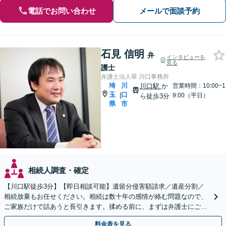
電話でお問い合わせ
メールで面談予約
石見 信明
弁
インタビューを
見る
護士
弁護士法人翠 川口事務所
埼
川
川口駅
か
営業時間：10:00~1
玉
口
|
9:00（平日）
ら徒歩3分
県
市
相続人調査・確定
【川口駅徒歩3分】【即日相談可能】遺留分侵害額請求／遺産分割／
相続放棄もお任せください。相続は数十年の感情が絡む問題なので、
ご家族だけで話あうと長引きます。揉める前に、まずは弁護士にご相
談ください。
料金表を見る