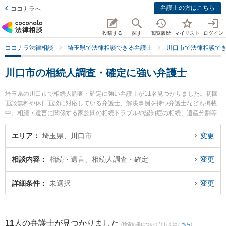
弁護士の方はこちら
ココナラへ
投稿する
探す
閲覧履歴
マイリスト
ログイン
ココナラ法律相談
埼玉県で法律相談できる弁護士
川口市で法律相談で
川口市の相続人調査・確定に強い弁護士
埼玉県の川口市で相続人調査・確定に強い弁護士が11名見つかりました。初回
面談無料や休日面談に対応している弁護士、解決事例を持つ弁護士なども掲載
中。相続・遺言に関係する家族間の相続トラブルや認知症の相続、遺産分割等
の細かな分野での絞り込み検索もでき便利です。特にゆい法律事務所の中田 充
彦弁護士や弁護士法人翠 川口事務所の石見 信明弁護士、弁護士法人翠 川口事
エリア
埼玉県、川口市
変更
務所の石川 智美弁護士のプロフィール情報や弁護士費用、強みなどが注目され
ています。『川口市で土日や夜間に発生した相続人調査・確定のトラブルを今
相談内容
相続・遺言、相続人調査・確定
変更
すぐに弁護士に相談したい』『相続人調査・確定のトラブル解決の実績豊富な
近くの弁護士を検索したい』『初回相談無料で相続人調査・確定を法律相談で
きる川口市内の弁護士に相談予約したい』などでお困りの相談者さんにおすす
詳細条件
未選択
変更
めです。
11
人の弁護士が見つかりました
(検索結果について詳しくは
こちら
)