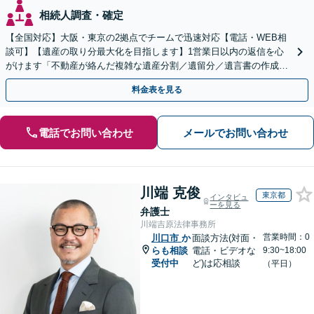
相続人調査・確定
【全国対応】大阪・東京の2拠点でチームで迅速対応【電話・WEB相
談可】【遺産の取り分最大化を目指します】1営業日以内の返信を心
がけます「不動産が絡んだ複雑な遺産分割／遺留分／遺言書の作成・
執行／事業承継など、お任せください」【休日相談あり】
料金表を見る
電話でお問い合わせ
メールでお問い合わせ
川端 克俊
東京都
インタビュ
ーを見る
弁護士
川端吉原法律事務所
営業時間：0
川口市
か
面談方法(対面・
らも相談
電話・ビデオな
9:30~18:00
受付中
ど)は応相談
（平日）