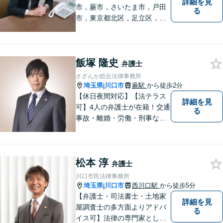
詳細を見
市，蕨市，さいたま市，戸田
る
市，東京都北区，足立区，板
橋区で弁護士をお探しなら！
相続・不動産・企業法務等、
幅広いお困りごとを解決しま
飯塚 隆史
す。親身な対応には定評がご
弁護士
ざいます。【FP２級】【宅
さざんか総合法律事務所
建】
埼玉県
川口市
蕨駅
から徒歩2分
|
【休日夜間対応】【法テラス
詳細を見
可】4人の弁護士が在籍！交通
る
事故・離婚・労働・刑事な
ど、幅広い分野に対応可能！
依頼者様の利益を最優先に、
最善の解決を図ります。お困
松本 淳
りごとがあれば、お早めにご
弁護士
相談を！
川口市民法律事務所
埼玉県
川口市
西川口駅
から徒歩5分
|
【弁護士・司法書士・土地家
詳細を見
屋調査士の多方面よりアドバ
る
イス可】法律の専門家として