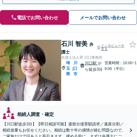
電話でお問い合わせ
メールでお問い合わせ
石川 智美
弁
インタビューを
見る
護士
弁護士法人翠 川口事務所
埼
川
川口駅
か
営業時間：10:00~1
玉
口
|
9:00（平日）
ら徒歩3分
県
市
相続人調査・確定
【川口駅徒歩3分】【即日相談可能】遺留分侵害額請求／遺産分割／
相続放棄もお任せください。相続は数十年の感情が絡む問題なので、
ご家族だけで話あうと長引きます。揉める前に、まずは弁護士にご相