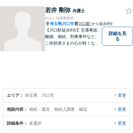
若井 剛弥
弁護士
わかい法律事務所
埼玉県
川口市
川口駅
から徒歩8分
|
【川口駅徒歩8分】交通事故、
詳細を見
離婚、相続、刑事事件など。
る
ご依頼者さまの心が軽くなる
よう尽力いたします。「弁護
士に相談してもいいのかな」
と迷われている方は、躊躇す
ることなく私にご相談くださ
い。【夜間相談可】
エリア
埼玉県、川口市
変更
相談内容
相続・遺言、相続人調査・確定
変更
詳細条件
未選択
変更