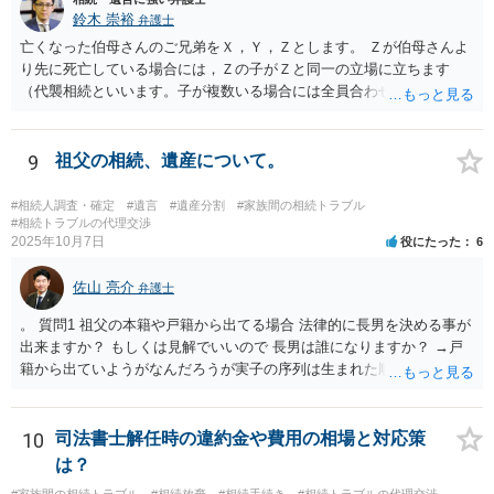
鈴木 崇裕
弁護士
亡くなった伯母さんのご兄弟をＸ，Ｙ，Ｚとします。 Ｚが伯母さんよ
り先に死亡している場合には，Ｚの子がＺと同一の立場に立ちます
（代襲相続といいます。子が複数いる場合には全員合わせてＺと同一
の取り分です。）。 Ｘ，Ｙ，Ｚ（またＺの子）はそれぞれ３分の１ず
つの相続分を有していますので， そのことを前提として，遺産分割協
議をすることになります（必ずしも３分の１ずつにしなくても，合意
9
祖父の相続、遺産について。
ができれば構いません。）。 今後の対応としては， ①伯母さんの相続
財産（遺産）の全容を整理する（預貯金，有価証券，不動産等の有無
#相続人調査・確定
#遺言
#遺産分割
#家族間の相続トラブル
を調べることになります。） ②相続財産に照らし，相続税の申告の準
#相続トラブルの代理交渉
2025年10月7日
役にたった
6
備をする（税理士の先生にご相談ください。） ③遺産分割協議をする
（ご本人同士で行っても構いませんし，弁護士に相談することもよろ
佐山 亮介
しいと思います。） ことになります。
弁護士
。 質問1 祖父の本籍や戸籍から出てる場合 法律的に長男を決める事が
出来ますか？ もしくは見解でいいので 長男は誰になりますか？ →戸
籍から出ていようがなんだろうが実子の序列は生まれた順ですから、
先方が後から生まれたならばお父様がお祖父様の長男です。 質問2 遺
書が腹違いの長男に向けてある場合 書かれてる内容が最優先にされる
のですか？ →遺書というのが、法律上の遺言の形式を守っている限り
10
司法書士解任時の違約金や費用の相場と対応策
はそのとおりです。 質問3 父が腹違いの長男に法律的に優位になれそ
は？
うな事はありますか？ →遺言が有効な場合、優位に立つことはできま