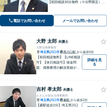
【初回相談30分無料（※分野限定）】
依頼者さまとのコミュニケーションを
大切にしています。親切・丁寧な説
明。解決実績豊富。
電話でお問い合わせ
メールでお問い合わせ
大野 太郎
弁護士
大野法律事務所
埼玉県
川口市
西川口駅
から徒歩5分
|
【初回相談無料】【LINE相談
詳細を見
可】【休日相談可】借金問
る
題、債務整理の解決実績が豊
富です。即日相談・夜間の相
談も受け付けております。
【西川口駅東口徒歩5分】駅近
吉村 孝太郎
くのあなたに寄り添う弁護士
弁護士
です。
さざんか総合法律事務所
埼玉県
川口市
蕨駅
から徒歩2分
|
【蕨駅徒歩2分】埼玉県川口