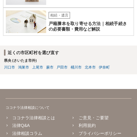
相続・遺言
戸籍謄本を取り寄せる方法｜相続手続き
の必要書類・費用など解説
近くの市区町村を選び直す
県央 (さいたま市外)
川口市
鴻巣市
上尾市
蕨市
戸田市
桶川市
北本市
伊奈町
ココナラ法律相談について
ココナラ法律相談とは
ご意見・ご要望
法律Q&A
利用規約
法律相談コラム
プライバシーポリシー