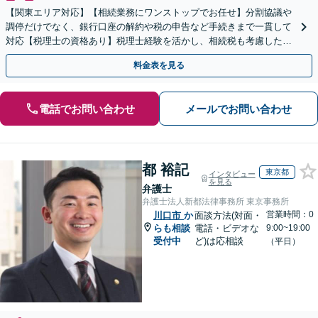
【関東エリア対応】【相続業務にワンストップでお任せ】分割協議や
調停だけでなく、銀行口座の解約や税の申告など手続きまで一貫して
対応【税理士の資格あり】税理士経験を活かし、相続税も考慮した相
続手続きもお任せください【初回相談無料】生前贈与も対応
料金表を見る
電話でお問い合わせ
メールでお問い合わせ
都 裕記
東京都
インタビュー
を見る
弁護士
弁護士法人新都法律事務所 東京事務所
営業時間：0
川口市
か
面談方法(対面・
らも相談
電話・ビデオな
9:00~19:00
受付中
ど)は応相談
（平日）