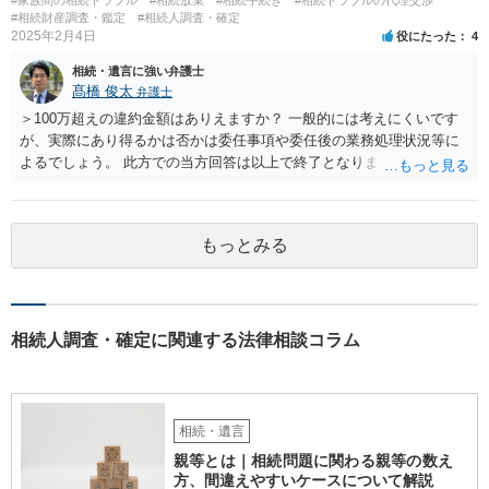
#家族間の相続トラブル
#相続放棄
#相続手続き
#相続トラブルの代理交渉
せんが、お祖父様が認知症であるなどの「遺言が作れないはずの事
#相続財産調査・鑑定
#相続人調査・確定
情」があるならば①遺言無効確認の訴えを起こすのは一つの手です。
2025年2月4日
役にたった
4
それができない場合は②遺留分侵害額請求で争うほかありません。 質
相続・遺言に強い弁護士
問4 相続トラブルの代理交渉は可能でしょうか。 →一般論としては可
髙橋 俊太
弁護士
能ですが、お伺いする内容ですとお祖父様が亡くなられた後に動くこ
とになるでしょう。
＞100万超えの違約金額はありえますか？ 一般的には考えにくいです
が、実際にあり得るかは否かは委任事項や委任後の業務処理状況等に
よるでしょう。 此方での当方回答は以上で終了となりますが、参考に
なりましたら幸いです。
もっとみる
相続人調査・確定に関連する法律相談コラム
相続・遺言
親等とは｜相続問題に関わる親等の数え
方、間違えやすいケースについて解説