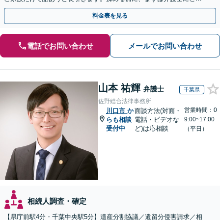
談ください。
料金表を見る
電話でお問い合わせ
メールでお問い合わせ
山本 祐輝
弁護士
千葉県
佐野総合法律事務所
営業時間：0
川口市
か
面談方法(対面・
らも相談
電話・ビデオな
9:00~17:00
受付中
ど)は応相談
（平日）
相続人調査・確定
【県庁前駅4分・千葉中央駅5分】遺産分割協議／遺留分侵害請求／相