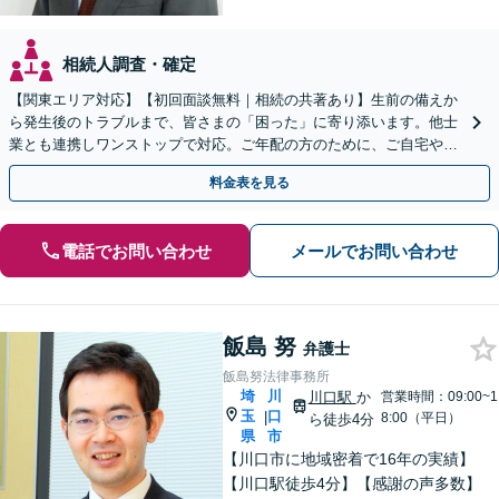
相続人調査・確定
【関東エリア対応】【初回面談無料｜相続の共著あり】生前の備えか
ら発生後のトラブルまで、皆さまの「困った」に寄り添います。他士
業とも連携しワンストップで対応。ご年配の方のために、ご自宅やご
近所への出張相談も実施【秘密厳守｜休日・夜間相談可】
料金表を見る
電話でお問い合わせ
メールでお問い合わせ
飯島 努
弁護士
飯島努法律事務所
埼
川
川口駅
か
営業時間：09:00~1
玉
口
|
8:00（平日）
ら徒歩4分
県
市
【川口市に地域密着で16年の実績】
【川口駅徒歩4分】【感謝の声多数】