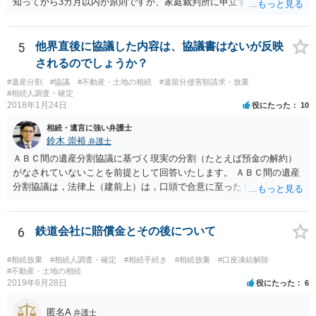
知ってから3カ月以内が原則ですが、家庭裁判所に申立すれば3カ月の
期間を伸長することができます。 その間に、財産の状況を調査して、
放棄するかどうか決めることができます。 銀行やサラ金が数年も放置
することはありませんので、数年後に借金が発見される可能性はほぼ
5
他界直後に協議した内容は、協議書はないが反映
ありません。 なお、私が扱った相続放棄を検討していた案件で、期間
されるのでしょうか？
伸長して調査したところ、サラ金に対する過払金など相当な財産が見
#遺産分割
#協議
#不動産・土地の相続
#遺留分侵害額請求・放棄
つかったため相続したという事例がありました。
#相続人調査・確定
2018年1月24日
役にたった
10
相続・遺言に強い弁護士
鈴木 崇裕
弁護士
ＡＢＣ間の遺産分割協議に基づく現実の分割（たとえば預金の解約）
がなされていないことを前提として回答いたします。 ＡＢＣ間の遺産
分割協議は，法律上（建前上）は，口頭で合意に至ったものであって
も有効です。 しかし，口頭で合意したことを立証する方法がありませ
ん。 また，不動産の名義を移転するためには，遺産分割協議書への署
名捺印を得る必要があります。 したがって，残念ながら，「ＡＢＣ間
6
鉄道会社に賠償金とその後について
の遺産分割協議が有効に成立している」という前提に基づく主張は困
難と思われます。 「ＡＢＣ間の遺産分割協議は未了のまま，ＡとＢが
#相続放棄
#相続人調査・確定
#相続手続き
#相続放棄
#口座凍結解除
死亡し，二次相続が発生した」という前提に基づいて協議を進める必
#不動産・土地の相続
2019年6月28日
役にたった
6
要があります。 もちろん，Ｃの立場としては，ＡＢＣ間の遺産分割協
議の内容を前提とした主張をすることが最も有利ですが，ＡＢの相続
匿名A
人は応じない姿勢を示していることから，実現は困難だと思います。
弁護士