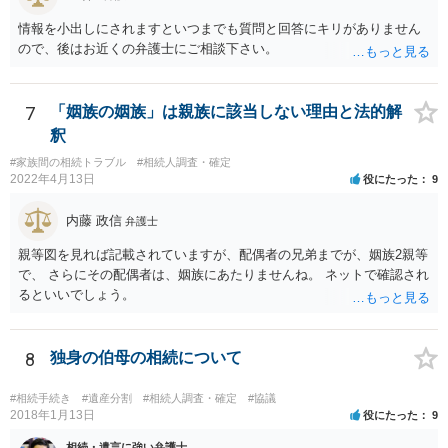
主張としては維持しつつも，現実的な解決方法（遺産分割協議の落と
情報を小出しにされますといつまでも質問と回答にキリがありません
しどころ）としては，譲歩することを甘受しなければならないかもし
ので、後はお近くの弁護士にご相談下さい。
れません。
7
「姻族の姻族」は親族に該当しない理由と法的解
釈
#家族間の相続トラブル
#相続人調査・確定
2022年4月13日
役にたった
9
内藤 政信
弁護士
親等図を見れば記載されていますが、配偶者の兄弟までが、姻族2親等
で、 さらにその配偶者は、姻族にあたりませんね。 ネットで確認され
るといいでしょう。
8
独身の伯母の相続について
#相続手続き
#遺産分割
#相続人調査・確定
#協議
2018年1月13日
役にたった
9
相続・遺言に強い弁護士