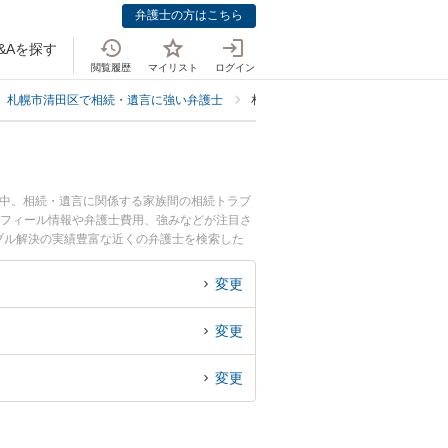
弁護士の方はこちら
&Aを探す
閲覧履歴
マイリスト
ログイン
札幌市清田区で相続・遺言に強い弁護士
札幌市清田区で相続手続きに強い弁
載中。相続・遺言に関係する家族間の相続トラブ
ロフィール情報や弁護士費用、強みなどが注目さ
ブル解決の実績豊富な近くの弁護士を検索した
すめです。
変更
変更
変更