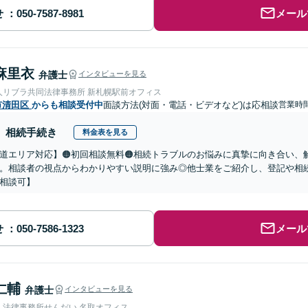
せ
メール
麻里衣
弁護士
インタビューを見る
人リブラ共同法律事務所 新札幌駅前オフィス
市清田区
からも相談受付中
面談方法(対面・電話・ビデオなど)は応相談
営業時間
相続手続き
料金表を見る
道エリア対応】🟠初回相談無料🟠相続トラブルのお悩みに真摯に向き合い、解
。相談者の視点からわかりやすい説明に強み◎他士業をご紹介し、登記や相
相談可】
せ
メール
仁輔
弁護士
インタビューを見る
人法律事務所せんだい 名取オフィス