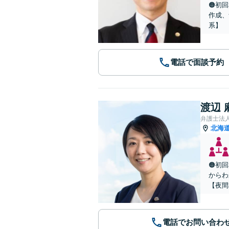
🟠初
作成、
系】
電話で面談予約
渡辺 
弁護士法
北海
🟠初
からわ
【夜間
電話でお問い合わ