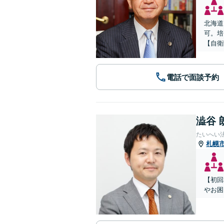
北海道
可。培
【自衛
電話で面談予約
澁谷 
たいへい
札幌
【初回
やお困