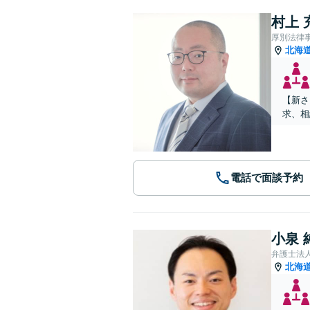
村上 
厚別法律
北海
【新さ
求、相
電話で面談予約
小泉 
弁護士法
北海