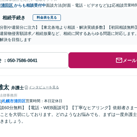
市清田区
からも相談受付中
面談方法(対面・電話・ビデオなど)は応相談
営業時
相続手続き
料金表を見る
分割や遺留分に注力】【東北各地より相談・解決実績多数】【初回相談無料】
遺留物侵害額請求／相続放棄など、相続に関するあらゆる問題に対応します
解決を目指します
せ
メール
雄太
弁護士
インタビューを見る
ve法律事務所
道
札幌市清田区
営業時間：本日定休日
|
談60分無料】【電話・WEB面談可】【丁寧なヒアリング】依頼者さま
ことを大切にしております。どのようなお悩みでも、まずは一度弁護士
きましょう。