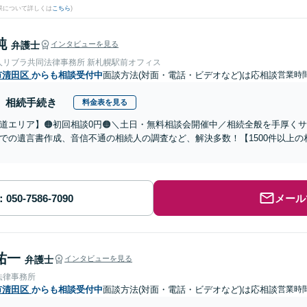
果について詳しくは
こちら
)
純
弁護士
インタビューを見る
人リブラ共同法律事務所 新札幌駅前オフィス
市清田区
からも相談受付中
面談方法(対面・電話・ビデオなど)は応相談
営業時間
相続手続き
料金表を見る
道エリア】🟠初回相談0円🟠＼土日・無料相談会開催中／相続全般を手厚く
での遺言書作成、音信不通の相続人の調査など、解決多数！【1500件以上
メール
祐一
弁護士
インタビューを見る
法律事務所
市清田区
からも相談受付中
面談方法(対面・電話・ビデオなど)は応相談
営業時