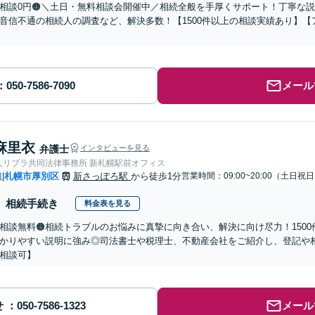
回相談0円🟠＼土日・無料相談会開催中／相続全般を手厚くサポート！丁寧な
音信不通の相続人の調査など、解決多数！【1500件以上の相談実績あり】
メール
麻里衣
弁護士
インタビューを見る
人リブラ共同法律事務所 新札幌駅前オフィス
道
札幌市厚別区
新さっぽろ駅
から徒歩1分
営業時間：09:00~20:00（土日祝
|
相続手続き
料金表を見る
回相談無料🟠相続トラブルのお悩みに真摯に向き合い、解決に向け尽力！150
かりやすい説明に強み◎司法書士や税理士、不動産会社をご紹介し、登記や
相談可】
せ
メール