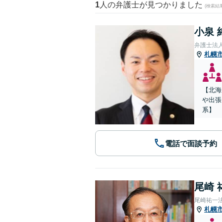
1
人の弁護士が見つかりました
(検索結
小泉 
弁護士法
札幌
【北海
や出張
系】
電話で面談予約
尾崎 
尾崎祐一
札幌