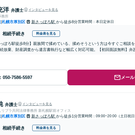
充洋
弁護士
インタビューを見る
事務所
道
札幌市厚別区
新さっぽろ駅
から徒歩8分
営業時間：本日定休日
|
相続手続き
料金表を見る
っぽろ駅徒歩8分】親族間で揉めている、揉めそうという方は今すぐご相談
続放棄、財産調査から遺言書執行など幅広く対応可能。【初回面談無料】弁
メール
純
弁護士
インタビューを見る
人リブラ共同法律事務所 新札幌駅前オフィス
道
札幌市厚別区
新さっぽろ駅
から徒歩1分
営業時間：09:00~20:00（土日祝
|
相続手続き
料金表を見る