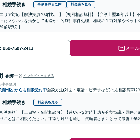
相続手続き
事例を見る(1件)
料金表を見る
エリア対応【解決実績400件以上】【初回相談無料】【弁護士歴35年以上】
ったノウハウを活かして迅速かつ的確に事件処理。相続の生前対策やペット
隊前駅8分】
メール
朗
弁護士
インタビューを見る
法律事務所
市清田区
からも相談受付中
面談方法(対面・電話・ビデオなど)は応相談
営業時
相続手続き
料金表を見る
相談無料】【土日祝・夜間相談可】【速やかな対応】遺産分割協議・調停／
りごとはご相談ください。丁寧な対話を通し、依頼者さまにとって最善の解