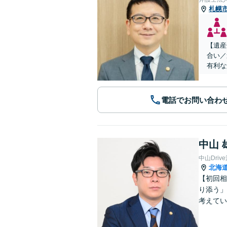
札幌
【遺産
合い／
有利な
電話でお問い合わ
中山 
中山Dri
北海
【初回相
り添う」
考えてい