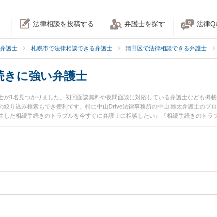
法律相談を投稿する
弁護士を探す
法律Q
弁護士
札幌市で法律相談できる弁護士
清田区で法律相談できる弁護士
続きに強い弁護士
士が1名見つかりました。初回面談無料や夜間面談に対応している弁護士なども掲
絞り込み検索もでき便利です。特に中山Drive法律事務所の中山 雄太弁護士のプ
生した相続手続きのトラブルを今すぐに弁護士に相談したい』『相続手続きのトラ
きる札幌市清田区内の弁護士に相談予約したい』などでお困りの相談者さんにおす