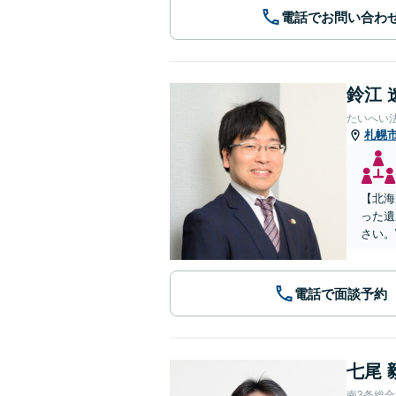
電話でお問い合わ
鈴江 
たいへい
札幌
【北海
った遺
さい。
電話で面談予約
七尾 
南3条総