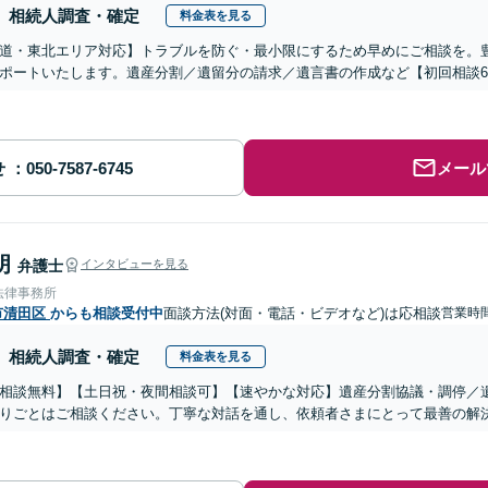
相続人調査・確定
料金表を見る
道・東北エリア対応】トラブルを防ぐ・最小限にするため早めにご相談を。
ポートいたします。遺産分割／遺留分の請求／遺言書の作成など【初回相談6
せ
メール
朗
弁護士
インタビューを見る
法律事務所
市清田区
からも相談受付中
面談方法(対面・電話・ビデオなど)は応相談
営業時間
相続人調査・確定
料金表を見る
相談無料】【土日祝・夜間相談可】【速やかな対応】遺産分割協議・調停／
りごとはご相談ください。丁寧な対話を通し、依頼者さまにとって最善の解