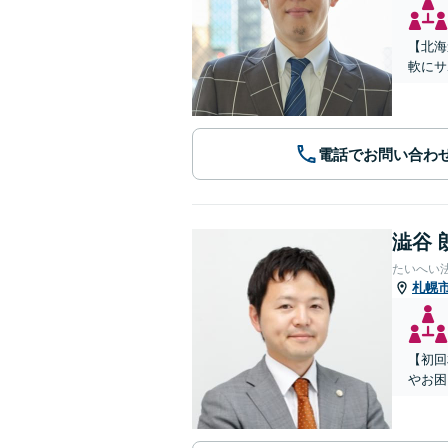
【北海
軟にサ
電話でお問い合わ
澁谷 
たいへい
札幌
【初回
やお困