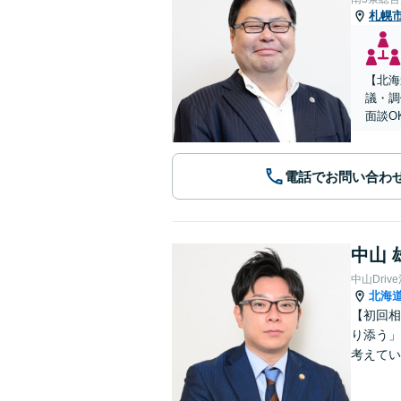
札幌
【北海
議・調
面談O
電話でお問い合わ
中山 
中山Dri
北海
【初回相
り添う」
考えてい