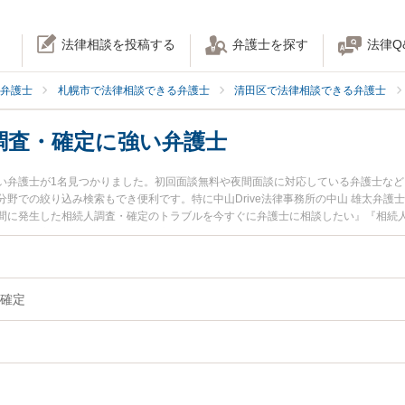
法律相談を投稿する
弁護士を探す
法律Q
弁護士
札幌市で法律相談できる弁護士
清田区で法律相談できる弁護士
調査・確定に強い弁護士
い弁護士が1名見つかりました。初回面談無料や夜間面談に対応している弁護士な
野での絞り込み検索もでき便利です。特に中山Drive法律事務所の中山 雄太弁護
間に発生した相続人調査・確定のトラブルを今すぐに弁護士に相談したい』『相続
調査・確定を法律相談できる札幌市清田区内の弁護士に相談予約したい』などでお
確定