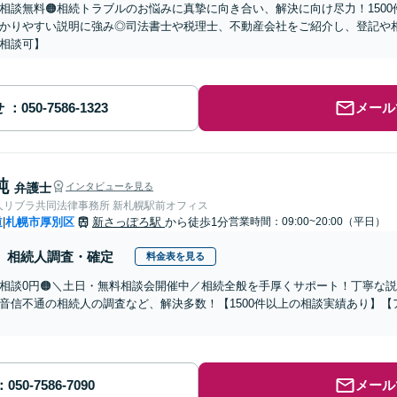
回相談無料🟠相続トラブルのお悩みに真摯に向き合い、解決に向け尽力！150
かりやすい説明に強み◎司法書士や税理士、不動産会社をご紹介し、登記や
相談可】
せ
メール
純
弁護士
インタビューを見る
人リブラ共同法律事務所 新札幌駅前オフィス
道
札幌市厚別区
新さっぽろ駅
から徒歩1分
営業時間：09:00~20:00（平日）
|
相続人調査・確定
料金表を見る
回相談0円🟠＼土日・無料相談会開催中／相続全般を手厚くサポート！丁寧な
音信不通の相続人の調査など、解決多数！【1500件以上の相談実績あり】
メール