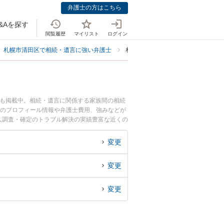
弁護士の方はこちら
&Aを探す
閲覧履歴
マイリスト
ログイン
札幌市清田区で相続・遺言に強い弁護士
札幌市清田区で相続人調査・確定に
ども掲載中。相続・遺言に関係する家族間の相続
士のプロフィール情報や弁護士費用、強みなどが
人調査・確定のトラブル解決の実績豊富な近くの
困りの相談者さんにおすすめです。
変更
変更
変更