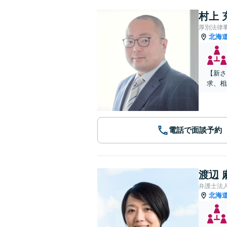
村上 
厚別法律
北海
【新さ
求、相
電話で面談予約
渡辺 
弁護士法
北海