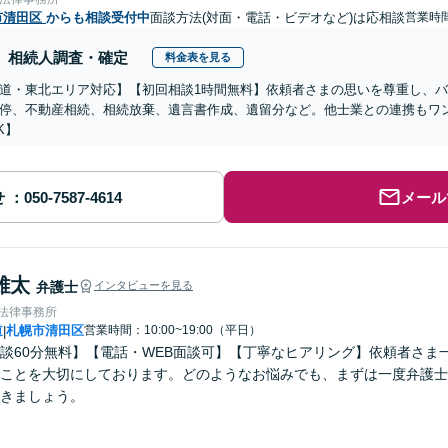
市清田区
からも相談受付中
面談方法(対面・電話・ビデオなど)は応相談
営業時間
相続人調査・確定
料金表を見る
道・東北エリア対応】【初回相談1時間無料】依頼者さまの思いを尊重し、
停、不動産相続、相続放棄、遺言書作成、遺留分など。他士業との連携もワ
K】
せ
メール
雄太
弁護士
インタビューを見る
ve法律事務所
道
札幌市清田区
営業時間：10:00~19:00（平日）
|
談60分無料】【電話・WEB面談可】【丁寧なヒアリング】依頼者さま
ことを大切にしております。どのようなお悩みでも、まずは一度弁護士
きましょう。