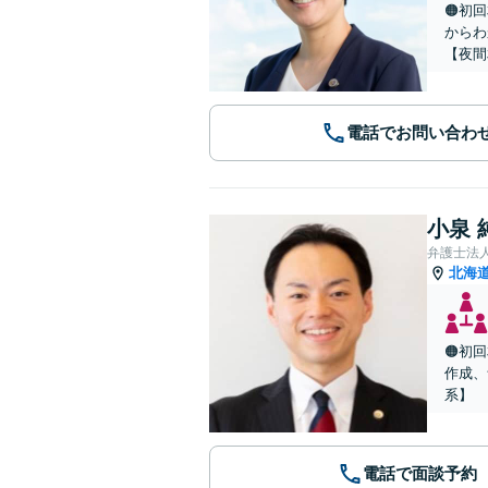
🟠初
からわ
【夜間
電話でお問い合わ
小泉 
弁護士法
北海
🟠初
作成、
系】
電話で面談予約