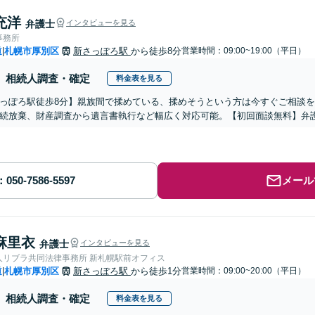
充洋
弁護士
インタビューを見る
事務所
道
札幌市厚別区
新さっぽろ駅
から徒歩8分
営業時間：09:00~19:00（平日）
|
相続人調査・確定
料金表を見る
っぽろ駅徒歩8分】親族間で揉めている、揉めそうという方は今すぐご相談
続放棄、財産調査から遺言書執行など幅広く対応可能。【初回面談無料】弁
メール
麻里衣
弁護士
インタビューを見る
人リブラ共同法律事務所 新札幌駅前オフィス
道
札幌市厚別区
新さっぽろ駅
から徒歩1分
営業時間：09:00~20:00（平日）
|
相続人調査・確定
料金表を見る