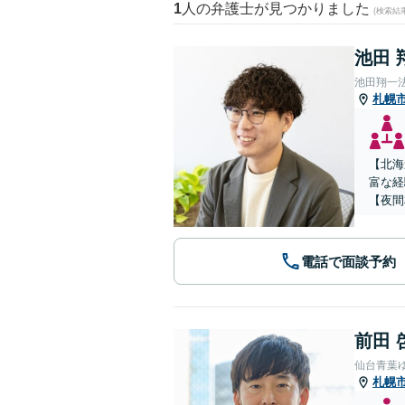
1
人の弁護士が見つかりました
(検索結
池田 
池田翔一
札幌
【北海
富な経
【夜間
電話で面談予約
前田 
仙台青葉
札幌