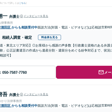
果について詳しくは
こちら
)
翔一
弁護士
インタビューを見る
法律事務所
市清田区
からも相談受付中
面談方法(対面・電話・ビデオなど)は応相談
営業時間
相続人調査・確定
料金表を見る
道・東北エリア対応】◎お客様から感謝の声多数【行政書士資格のある弁護
験」公正証書遺言の作成から遺産分割・遺留分をめぐる紛争対応まで、状況
相談可】
メー
啓吾
弁護士
インタビューを見る
ゆかり法律事務所
市清田区
からも相談受付中
面談方法(対面・電話・ビデオなど)は応相談
営業時間