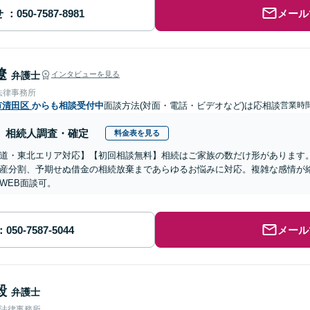
せ
メール
遼
弁護士
インタビューを見る
法律事務所
市清田区
からも相談受付中
面談方法(対面・電話・ビデオなど)は応相談
営業時間
相続人調査・確定
料金表を見る
道・東北エリア対応】【初回相談無料】相続はご家族の数だけ形があります
産分割、予期せぬ借金の相続放棄まであらゆるお悩みに対応。複雑な感情が
WEB面談可。
メール
毅
弁護士
合法律事務所