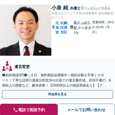
小泉 純
弁護士
インタビューを見る
弁護士法人リブラ共同法律事務所 新札幌駅前
オフィス
新さっぽろ
営業時間：09:0
北
札幌
0~20:00（平
海
市厚
駅
から徒歩
|
道
別区
日）
1分
遺言変更
🟠初回相談0円🟠＼土日・無料相談会開催中／相続全般を手厚くサポ
ート！丁寧な説明◎遺産分割交渉や出張での遺言書作成、音信不通の
相続人の調査など、解決多数！【1500件以上の相談実績あり】【アク
セス良好】【分かりやすい料金体系】
料金表を見る
電話で面談予約
メールでお問い合わせ