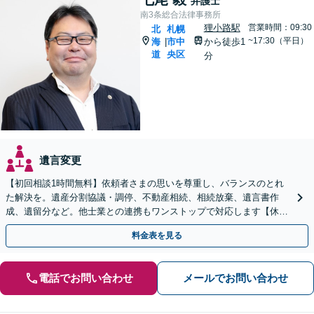
弁護士
南3条総合法律事務所
狸小路駅
営業時間：09:30
北
札幌
~17:30（平日）
海
市中
から徒歩1
|
道
央区
分
遺言変更
【初回相談1時間無料】依頼者さまの思いを尊重し、バランスのとれ
た解決を。遺産分割協議・調停、不動産相続、相続放棄、遺言書作
成、遺留分など。他士業との連携もワンストップで対応します【休
日・夜間面談OK】【すすきの駅2分】
料金表を見る
電話でお問い合わせ
メールでお問い合わせ