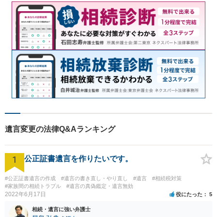
遺言変更の法律Q&Aランキング
1
公正証書遺言を作りたいです。
#公正証書遺言の作成
#遺言の書き直し・やり直し
#遺言
#相続税対策
#家族間の相続トラブル
#遺言の真偽鑑定・遺言無効
2022年6月17日
役にたった
5
相続・遺言に強い弁護士