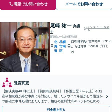
電話でお問い合わせ
メールでお問い合わせ
尾崎 祐一
弁護
インタビューを見
る
士
尾崎祐一法律事務所
自衛隊前駅
営業時間：09:00
北
札幌
~20:00（平日）
海
市南
から徒歩8
|
道
区
分
遺言変更
【解決実績400件以上】【初回相談無料】【弁護士歴35年以上】不動
産や相続税が絡む事案にも対応可。培ったノウハウを活かして迅速か
つ的確に事件処理にあたります。相続の生前対策やペットのための年
金システムもお任せ【完全個室】【自衛隊前駅8分】
料金表を見る