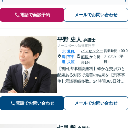
電話で面談予約
メールでお問い合わせ
平野 史人
弁護士
ノースポール法律事務所
バスセンター
営業時間：00:0
北
札幌
0~23:59（平
海
市中
前駅
から徒
|
道
央区
日）
歩1分
【初回法律相談無料】確かな交渉力と
配慮ある対応で最善の結果を【刑事事
件】示談実績多数。24時間365日対応
で身柄解放・不起訴を目指します【交
通事故】保険会社顧問事務所での勤務
経験あり。【バスセンター前駅3番出口
電話でお問い合わせ
メールでお問い合わせ
徒歩1分】
七尾 毅