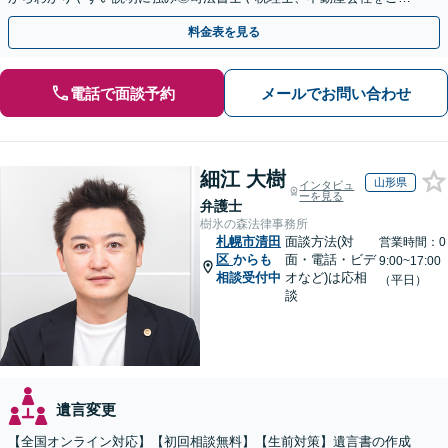
介し、登記や相続税の申告までワンストップで対応
料金表を見る
電話で面談予約
メールでお問い合わせ
細江 大樹
山形県
インタビュ
ーを見る
弁護士
樹氷の森法律事務所
札幌市清田
面談方法(対
営業時間：0
区
からも
面・電話・ビデ
9:00~17:00
相談受付中
オなど)は応相
（平日）
談
遺言変更
【全国オンライン対応】【初回相談無料】【生前対策】遺言書の作成