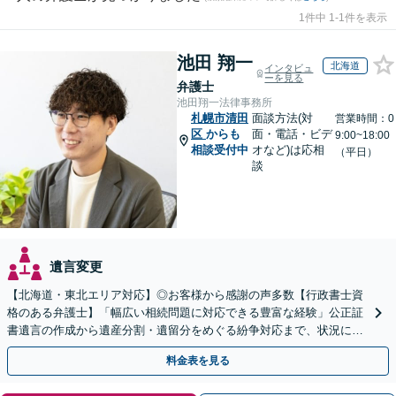
1件中 1-1件を表示
池田 翔一
北海道
インタビュ
ーを見る
弁護士
池田翔一法律事務所
札幌市清田
面談方法(対
営業時間：0
区
からも
面・電話・ビデ
9:00~18:00
相談受付中
オなど)は応相
（平日）
談
遺言変更
【北海道・東北エリア対応】◎お客様から感謝の声多数【行政書士資
格のある弁護士】「幅広い相続問題に対応できる豊富な経験」公正証
書遺言の作成から遺産分割・遺留分をめぐる紛争対応まで、状況に応
じた最適な方法をご提案します【夜間相談可】
料金表を見る