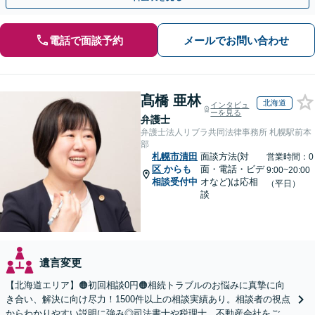
電話で面談予約
メールでお問い合わせ
髙橋 亜林
北海道
インタビュ
ーを見る
弁護士
弁護士法人リブラ共同法律事務所 札幌駅前本
部
札幌市清田
面談方法(対
営業時間：0
区
からも
面・電話・ビデ
9:00~20:00
相談受付中
オなど)は応相
（平日）
談
遺言変更
【北海道エリア】🟠初回相談0円🟠相続トラブルのお悩みに真摯に向
き合い、解決に向け尽力！1500件以上の相談実績あり。相談者の視点
からわかりやすい説明に強み◎司法書士や税理士、不動産会社をご紹