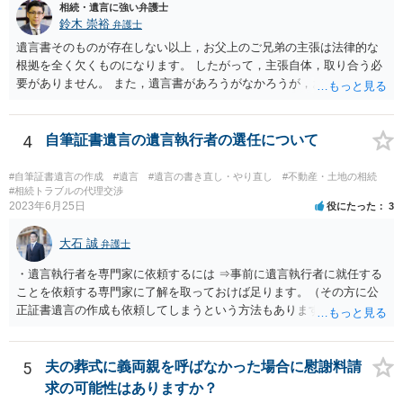
相続・遺言に強い弁護士
鈴木 崇裕
弁護士
遺言書そのものが存在しない以上，お父上のご兄弟の主張は法律的な
根拠を全く欠くものになります。 したがって，主張自体，取り合う必
要がありません。 また，遺言書があろうがなかろうが，お父上のご兄
弟と面会しなければならない義務はもともとありません。 峰岸先生の
ご回答にもありますが， 代理人弁護士をたてて，その弁護士から相手
方に対して， ・相続に関する主張は法的根拠がなく，一切応じないこ
4
自筆証書遺言の遺言執行者の選任について
と ・今後一切の連絡をしてこないでほしいこと ・連絡を継続してくる
ようであれば警察への通報や法的措置も辞さないこと などを記載した
#自筆証書遺言の作成
#遺言
#遺言の書き直し・やり直し
#不動産・土地の相続
書面を発送してもらうことがよろしいように思います。
#相続トラブルの代理交渉
2023年6月25日
役にたった
3
大石 誠
弁護士
・遺言執行者を専門家に依頼するには ⇒事前に遺言執行者に就任する
ことを依頼する専門家に了解を取っておけば足ります。（その方に公
正証書遺言の作成も依頼してしまうという方法もあります） 事前に了
解を取るだけであれば、契約は不要ですし、契約料を払う必要もあり
ません。 遺言執行者に就任し、遺言執行が完了したときの報酬だけ、
弁護士費用としてかかります。 ・亡くなった際に、法務局に預けた自
5
夫の葬式に義両親を呼ばなかった場合に慰謝料請
筆証書遺言の存在を親族がなかったものにされる可能性 ⇒自筆の遺言
求の可能性はありますか？
書を法務局に保管した場合、死亡後、法務局に遺言書の有無を照会す