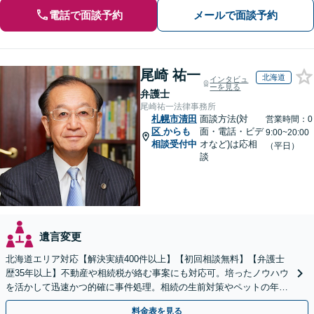
電話で面談予約
メールで面談予約
尾崎 祐一
北海道
インタビュ
ーを見る
弁護士
尾崎祐一法律事務所
札幌市清田
面談方法(対
営業時間：0
区
からも
面・電話・ビデ
9:00~20:00
相談受付中
オなど)は応相
（平日）
談
遺言変更
北海道エリア対応【解決実績400件以上】【初回相談無料】【弁護士
歴35年以上】不動産や相続税が絡む事案にも対応可。培ったノウハウ
を活かして迅速かつ的確に事件処理。相続の生前対策やペットの年金
システムもお任せ【完全個室】【自衛隊前駅8分】
料金表を見る