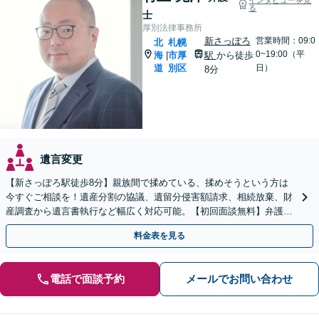
る
士
厚別法律事務所
新さっぽろ
営業時間：09:0
北
札幌
0~19:00（平
海
市厚
駅
から徒歩
|
道
別区
日）
8分
遺言変更
【新さっぽろ駅徒歩8分】親族間で揉めている、揉めそうという方は
今すぐご相談を！遺産分割の協議、遺留分侵害額請求、相続放棄、財
産調査から遺言書執行など幅広く対応可能。【初回面談無料】弁護士
が窓口になりストレス軽減！
料金表を見る
電話で面談予約
メールでお問い合わせ