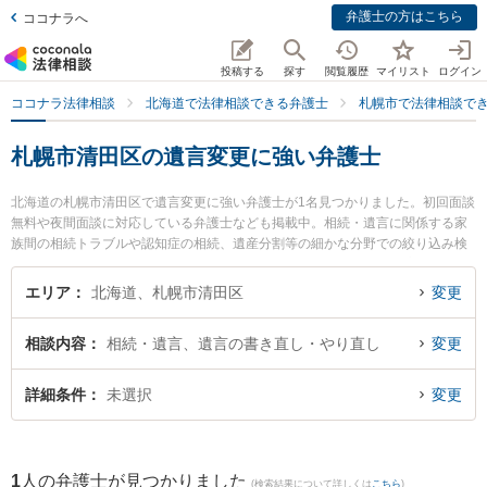
弁護士の方はこちら
ココナラへ
投稿する
探す
閲覧履歴
マイリスト
ログイン
ココナラ法律相談
北海道で法律相談できる弁護士
札幌市で法律相談で
札幌市清田区の遺言変更に強い弁護士
北海道の札幌市清田区で遺言変更に強い弁護士が1名見つかりました。初回面談
無料や夜間面談に対応している弁護士なども掲載中。相続・遺言に関係する家
族間の相続トラブルや認知症の相続、遺産分割等の細かな分野での絞り込み検
索もでき便利です。特に中山Drive法律事務所の中山 雄太弁護士のプロフィール
情報や弁護士費用、強みなどが注目されています。『札幌市清田区で土日や夜
エリア
北海道、札幌市清田区
変更
間に発生した遺言変更のトラブルを今すぐに弁護士に相談したい』『遺言変更
のトラブル解決の実績豊富な近くの弁護士を検索したい』『初回相談無料で遺
相談内容
相続・遺言、遺言の書き直し・やり直し
変更
言変更を法律相談できる札幌市清田区内の弁護士に相談予約したい』などでお
困りの相談者さんにおすすめです。
詳細条件
未選択
変更
1
人の弁護士が見つかりました
(検索結果について詳しくは
こちら
)