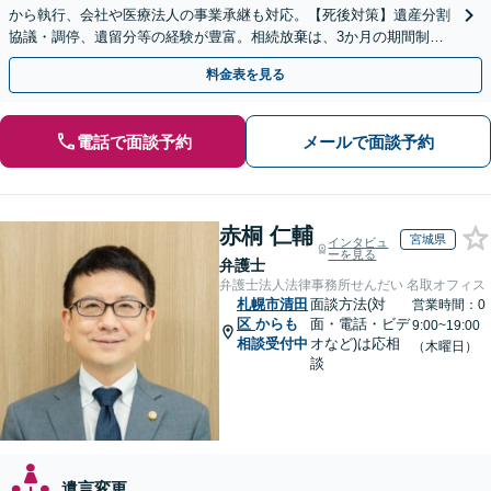
から執行、会社や医療法人の事業承継も対応。【死後対策】遺産分割
協議・調停、遺留分等の経験が豊富。相続放棄は、3か月の期間制限
があるため、お早めにご相談ください。【無料駐車場あり】
料金表を見る
電話で面談予約
メールで面談予約
赤桐 仁輔
宮城県
インタビュ
ーを見る
弁護士
弁護士法人法律事務所せんだい 名取オフィス
札幌市清田
面談方法(対
営業時間：0
区
からも
面・電話・ビデ
9:00~19:00
相談受付中
オなど)は応相
（木曜日）
談
遺言変更