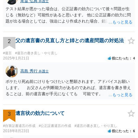
尾畠 弘典
弁護士
テスト結果が悪かった場合は、公正証書の効力について後々問題が生
じる（無効など）可能性があると思います。 他に公正証書の効力に問
題が出る場合としては、強迫により作成された場合、錯誤（勘違い）
の場合などがあります。 遺言の対象となる財産の多寡などにもよりま
すが、弁護士に作成を依頼する場合は、１０～数十万円程度になるケ
ースが多いと思います。 報酬体系は、弁護士ごとに異なりますので一
2
父の遺言書の見直し方と姉との遺産問題の対処法
律の基準はありません。
#遺言
#遺言の書き直し・やり直し
2025年1月21日
役にたった
4
高島 秀行
弁護士
ボケたり死ぬ前にけりをつけたいと懇願されます、アドバイスお願い
します。 お父さんが判断能力があるのであれば、遺言書を書き替え
ることは、前の遺言書が手元になくても 可能です。 将来遺言の効
力が争われますから、医師にお父さんが判断能力があるかどうか検査
してもらって 診断書を取得して、公証役場へ行って公正証書遺言を
作成するのがよいと思います。 将来争われることが見込まれること
3
遺言状の効力について
から、弁護士に依頼して手続きを進めた方がよいと思います。
#自筆証書遺言の作成
#公正証書遺言の作成
#遺言の書き直し・やり直し
2018年8月23日
役にたった
6