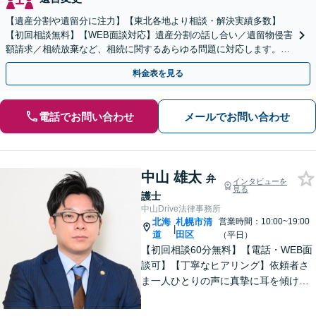
【遺産分割や遺留分に注力】【東北各地より相談・解決実績多数】
【初回相談無料】【WEB面談対応】遺産分割の話し合い／遺留物侵害
額請求／相続放棄など、相続に関するあらゆる問題に対応します。ご
事情やご意向を丁寧にお聞きし、有利な解決を目指します
料金表を見る
電話でお問い合わせ
メールでお問い合わせ
中山 雄太
弁
インタビューを
見る
護士
中山Drive法律事務所
北海
札幌市清
営業時間：10:00~19:00
|
道
田区
（平日）
【初回相談60分無料】【電話・WEB面
談可】【丁寧なヒアリング】依頼者さ
ま一人ひとりの声に真摯に耳を傾け、
「寄り添う」ことを大切にしておりま
す。どのようなお悩みでも、まずは一