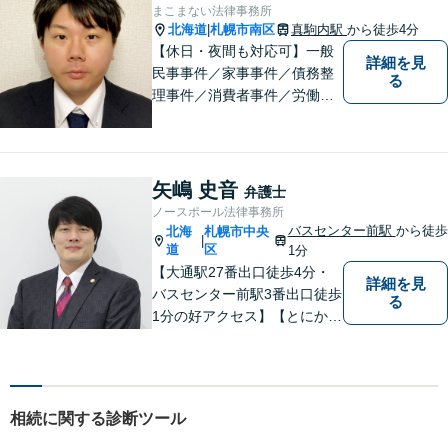
事故、離婚、債務整理など幅
まこまない法律事務所
広く対応する４０代の経験豊
北海道
札幌市南区
真駒内駅
から徒歩4分
|
富な弁護士です。
【休日・夜間も対応可】一般
詳細を見
民事事件／家事事件／債務整
る
理事件／消費者事件／労働事
件／刑事事件／会社関係など
幅広く対応いたします。費用
も丁寧にご説明。一人で悩み
を抱え込まず、まずは一度ご
矢嶋 史音
弁護士
相談ください！
ノースポール法律事務所
バスセンター前駅
から徒歩
北海
札幌市中央
|
道
区
1分
【大通駅27番出口徒歩4分・
詳細を見
バスセンター前駅3番出口徒歩
る
1分の好アクセス】【とにかく
説明のわかりやすさに自信あ
り】【相談だけでお悩みを解
決することもよくあります】
法律だけにとらわれず、依頼
相続に関する診断ツール
者にとってベストな解決方法
を一緒に考えていきます。