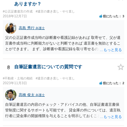
は、通常、相続人全員分の（本件であれば４通の）「遺産分割協議
ありますか？
書」を作成するところ、１通だけの作成にとどめる理由が書かれてい
#公正証書遺言の作成
#遺言の書き直し・やり直し
るものです。
2018年12月7日
役にたった
3
高島 秀行
弁護士
父の公正証書作成当時の診断書や看護記録があれば 取寄せて、父が遺
言書作成当時に判断能力がないと判断できれば 遺言書を無効とするこ
とができます。 まず、診断書や看護記録を取り寄せるのが重要となり
ます。 ご自分で取り寄せるか、弁護士に取り寄せてもらうかしたらよ
いと思います。
8
自筆証書遺言についての質問です
#不動産・土地の相続
#遺言の書き直し・やり直し
2023年11月3日
役にたった
2
髙橋 俊太
弁護士
自筆証書遺言の内容のチェック・アドバイスの他、自筆証書遺言書保
管制度に関するサポートも可能です。 貸金庫の件については、遺言執
行者に貸金庫の開披権限を与えることを明示しておくことでクリアで
きます。