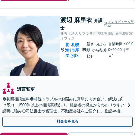
渡辺 麻里衣
弁護
インタビューを見
る
士
弁護士法人リブラ共同法律事務所 新札幌駅前
オフィス
新さっぽろ
営業時間：09:0
北
札幌
0~20:00（平
海
市厚
駅
から徒歩
|
道
別区
日）
1分
遺言変更
🟠初回相談無料🟠相続トラブルのお悩みに真摯に向き合い、解決に向
け尽力！1500件以上の相談実績あり。相談者の視点からわかりやすい
説明に強み◎司法書士や税理士、不動産会社をご紹介し、登記や相続
税の申告までワンストップで対応【夜間相談可】
料金表を見る