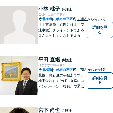
小林 桃子
弁護士
こばやし法律事務所
北海道
札幌市豊平区
澄川駅
から徒歩7分
|
【企業法務・顧問弁護士／交
詳細を見
通事故】クライアントである
る
皆さまのお力になれるよう全
力を尽くします。お気軽にお
相談ください。
平田 直継
弁護士
はまなす法律事務所
北海道
札幌市白石区
白石駅
から徒歩1分
|
札幌市白石区の事務所です。
詳細を見
地下鉄駅すぐそば、近隣にコ
る
インパーキング複数。交通の
利便も良く、近隣の厚別区、
豊平区、清田区、北広島市、
恵庭市、千歳市、江別市から
もアクセス良好。相続、交通
宮下 尚也
弁護士