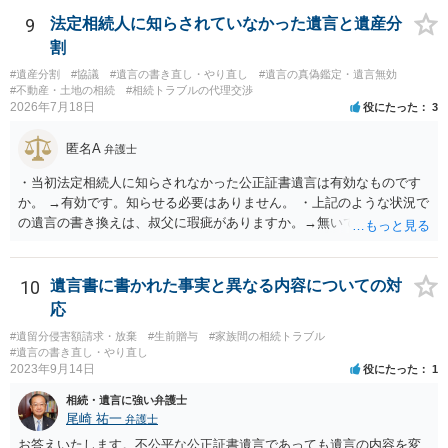
9
法定相続人に知らされていなかった遺言と遺産分
割
#遺産分割
#協議
#遺言の書き直し・やり直し
#遺言の真偽鑑定・遺言無効
#不動産・土地の相続
#相続トラブルの代理交渉
2026年7月18日
役にたった
3
匿名A
弁護士
・当初法定相続人に知らされなかった公正証書遺言は有効なものです
か。 →有効です。知らせる必要はありません。 ・上記のような状況で
の遺言の書き換えは、叔父に瑕疵がありますか。→無いです。 ・分割
する場合の比率は、現状で、客観的に見てどの程度が妥当と考えられ
ますか。 →本人が自由に決められますので、どこが妥当とは言えない
です。客観的な基準もありません。 ・できれば穏やかに、分割を拒否
10
遺言書に書かれた事実と異なる内容についての対
することはできますか。 →分割を拒否するということは、遺産はいら
応
ないということでしょうか。遺言で、受取を指定されててもいらない
#遺留分侵害額請求・放棄
#生前贈与
#家族間の相続トラブル
と拒否することはできます。理由を説明する必要はありません。
#遺言の書き直し・やり直し
2023年9月14日
役にたった
1
相続・遺言に強い弁護士
尾崎 祐一
弁護士
お答えいたします。不公平な公正証書遺言であっても遺言の内容を変