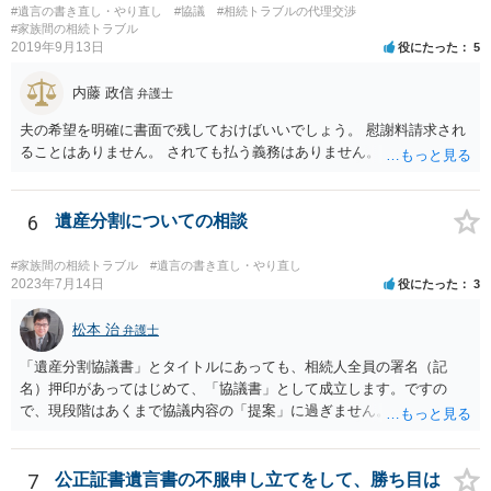
#遺言の書き直し・やり直し
#協議
#相続トラブルの代理交渉
ることになりますので、「法務局に預けた自筆証書遺言の存在を親族
#家族間の相続トラブル
がなかったもの」にすることはできません。 存在をなかったものにす
2019年9月13日
役にたった
5
るというよりも、遺言の効力を争う（遺言は無効だ）と主張する場合
がありえますが、その予防方法は、遺言者と面談してみないと判断が
内藤 政信
弁護士
難しいです。
夫の希望を明確に書面で残しておけばいいでしょう。 慰謝料請求され
ることはありません。 されても払う義務はありません。
6
遺産分割についての相談
#家族間の相続トラブル
#遺言の書き直し・やり直し
2023年7月14日
役にたった
3
松本 治
弁護士
「遺産分割協議書」とタイトルにあっても、相続人全員の署名（記
名）押印があってはじめて、「協議書」として成立します。ですの
で、現段階はあくまで協議内容の「提案」に過ぎません。 納得がいか
なければ、署名（記名）押印を拒むことです。１人でも拒むと協議不
成立となります。その場合、成立させたい相続人が、家庭裁判所に遺
産分割調停を申し立てなければなりません。 なお、弁護士の送付状
7
公正証書遺言書の不服申し立てをして、勝ち目は