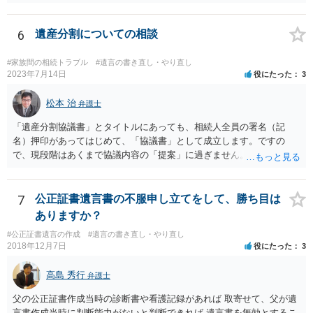
6
遺産分割についての相談
#家族間の相続トラブル
#遺言の書き直し・やり直し
2023年7月14日
役にたった
3
松本 治
弁護士
「遺産分割協議書」とタイトルにあっても、相続人全員の署名（記
名）押印があってはじめて、「協議書」として成立します。ですの
で、現段階はあくまで協議内容の「提案」に過ぎません。 納得がいか
なければ、署名（記名）押印を拒むことです。１人でも拒むと協議不
成立となります。その場合、成立させたい相続人が、家庭裁判所に遺
産分割調停を申し立てなければなりません。 なお、弁護士の送付状
7
公正証書遺言書の不服申し立てをして、勝ち目は
は、通常、相続人全員分の（本件であれば４通の）「遺産分割協議
ありますか？
書」を作成するところ、１通だけの作成にとどめる理由が書かれてい
#公正証書遺言の作成
#遺言の書き直し・やり直し
るものです。
2018年12月7日
役にたった
3
高島 秀行
弁護士
父の公正証書作成当時の診断書や看護記録があれば 取寄せて、父が遺
言書作成当時に判断能力がないと判断できれば 遺言書を無効とするこ