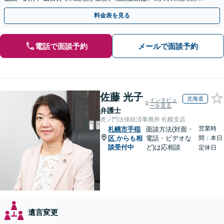
があるため、お早めにご相談ください。【無料駐車場あり】
料金表を見る
電話で面談予約
メールで面談予約
佐藤 光子
北海道
インタビュ
ーを見る
弁護士
虎ノ門法律経済事務所 札幌支店
営業時
札幌市手稲
面談方法(対面・
区
からも相
電話・ビデオな
間：本日
談受付中
ど)は応相談
定休日
遺言変更