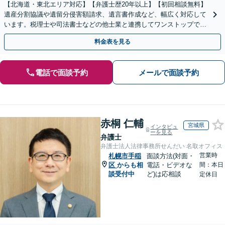
【北海道・東北エリア対応】【弁護士歴20年以上】【初回相談無料】
遺産分割協議や遺留分侵害額請求、遺言書作成など、幅広く対応して
います。税理士や司法書士などの他士業と連携してワンストップでの
解決が可能です。ぜひご相談ください。
料金表を見る
電話で面談予約
メールで面談予約
赤桐 仁輔
宮城県
インタビュ
ーを見る
弁護士
弁護士法人法律事務所せんだい 名取オフィス
営業時
札幌市手稲
面談方法(対面・
区
からも相
電話・ビデオな
間：本日
談受付中
ど)は応相談
定休日