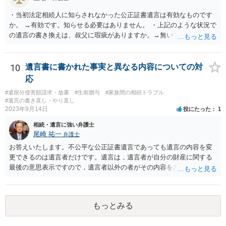
・当初法定相続人に知らされなかった公正証書遺言は有効なものです
か。 →有効です。知らせる必要はありません。 ・上記のような状況で
の遺言の書き換えは、叔父に瑕疵がありますか。→無いです。 ・分割
する場合の比率は、現状で、客観的に見てどの程度が妥当と考えられ
ますか。 →本人が自由に決められますので、どこが妥当とは言えない
です。客観的な基準もありません。 ・できれば穏やかに、分割を拒否
10
遺言書に書かれた事実と異なる内容についての対
することはできますか。 →分割を拒否するということは、遺産はいら
応
ないということでしょうか。遺言で、受取を指定されててもいらない
#遺留分侵害額請求・放棄
#生前贈与
#家族間の相続トラブル
と拒否することはできます。理由を説明する必要はありません。
#遺言の書き直し・やり直し
2023年9月14日
役にたった
1
相続・遺言に強い弁護士
尾崎 祐一
弁護士
お答えいたします。不公平な公正証書遺言であっても遺言の内容を変
更できるのは遺言者だけです。遺言は，遺言者が自分の財産に関する
最後の意思表示ですので，遺言者以外の者がその内容を左右させるこ
とはできません。たとえ間違っていても誰かがその内容を変更するこ
とはできないのです。
もっとみる