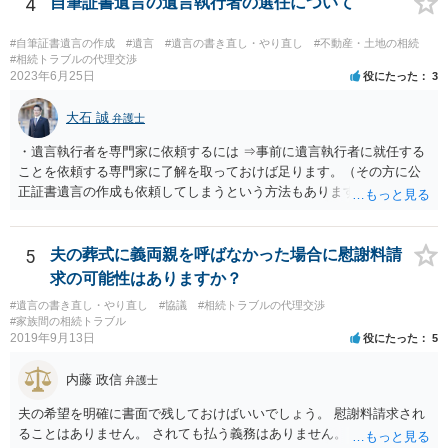
4
自筆証書遺言の遺言執行者の選任について
と ・今後一切の連絡をしてこないでほしいこと ・連絡を継続してくる
ようであれば警察への通報や法的措置も辞さないこと などを記載した
#自筆証書遺言の作成
#遺言
#遺言の書き直し・やり直し
#不動産・土地の相続
書面を発送してもらうことがよろしいように思います。
#相続トラブルの代理交渉
2023年6月25日
役にたった
3
大石 誠
弁護士
・遺言執行者を専門家に依頼するには ⇒事前に遺言執行者に就任する
ことを依頼する専門家に了解を取っておけば足ります。（その方に公
正証書遺言の作成も依頼してしまうという方法もあります） 事前に了
解を取るだけであれば、契約は不要ですし、契約料を払う必要もあり
ません。 遺言執行者に就任し、遺言執行が完了したときの報酬だけ、
弁護士費用としてかかります。 ・亡くなった際に、法務局に預けた自
5
夫の葬式に義両親を呼ばなかった場合に慰謝料請
筆証書遺言の存在を親族がなかったものにされる可能性 ⇒自筆の遺言
求の可能性はありますか？
書を法務局に保管した場合、死亡後、法務局に遺言書の有無を照会す
#遺言の書き直し・やり直し
#協議
#相続トラブルの代理交渉
ることになりますので、「法務局に預けた自筆証書遺言の存在を親族
#家族間の相続トラブル
がなかったもの」にすることはできません。 存在をなかったものにす
2019年9月13日
役にたった
5
るというよりも、遺言の効力を争う（遺言は無効だ）と主張する場合
がありえますが、その予防方法は、遺言者と面談してみないと判断が
内藤 政信
弁護士
難しいです。
夫の希望を明確に書面で残しておけばいいでしょう。 慰謝料請求され
ることはありません。 されても払う義務はありません。