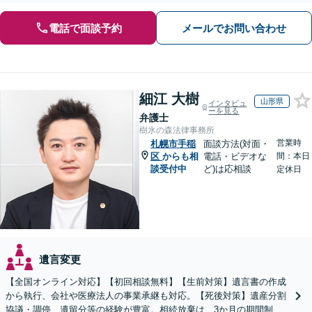
電話で面談予約
メールでお問い合わせ
細江 大樹
山形県
インタビュ
ーを見る
弁護士
樹氷の森法律事務所
営業時
札幌市手稲
面談方法(対面・
区
からも相
電話・ビデオな
間：本日
談受付中
ど)は応相談
定休日
遺言変更
【全国オンライン対応】【初回相談無料】【生前対策】遺言書の作成
から執行、会社や医療法人の事業承継も対応。【死後対策】遺産分割
協議・調停、遺留分等の経験が豊富。相続放棄は、3か月の期間制限