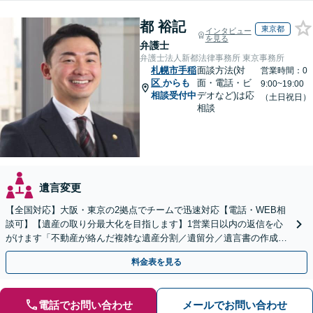
都 裕記
東京都
インタビュー
を見る
弁護士
弁護士法人新都法律事務所 東京事務所
札幌市手稲
面談方法(対
営業時間：0
区
からも
面・電話・ビ
9:00~19:00
相談受付中
デオなど)は応
（土日祝日）
相談
遺言変更
【全国対応】大阪・東京の2拠点でチームで迅速対応【電話・WEB相
談可】【遺産の取り分最大化を目指します】1営業日以内の返信を心
がけます「不動産が絡んだ複雑な遺産分割／遺留分／遺言書の作成・
執行／事業承継など、お任せください」【休日相談あり】
料金表を見る
電話でお問い合わせ
メールでお問い合わせ