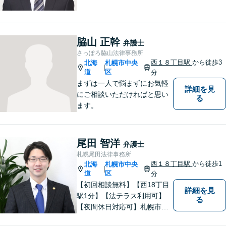
言葉に、全弁護士と全スタッ
フが一丸となって業務にあた
り、地域の皆さまにとって、
もっと身近な存在になりたい
脇山 正幹
弁護士
と考えています。離婚、相
さっぽろ脇山法律事務所
続、交通事故、借金、労働、
西１８丁目駅
から徒歩3
北海
札幌市中央
|
刑事事件など
道
区
分
まずは一人で悩まずにお気軽
詳細を見
にご相談いただければと思い
る
ます。
尾田 智洋
弁護士
札幌尾田法律事務所
西１８丁目駅
から徒歩1
北海
札幌市中央
|
道
区
分
【初回相談無料】【西18丁目
詳細を見
駅1分】【法テラス利用可】
る
【夜間休日対応可】札幌市中
央区の弁護士です。得意分野