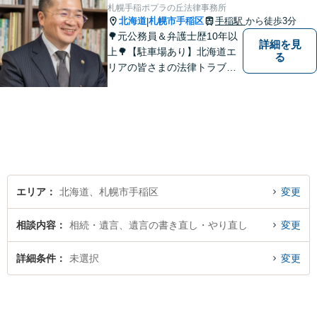
札幌手稲ポプラの丘法律事務所
北海道
札幌市手稲区
手稲駅
から徒歩3分
|
🌳元公務員＆弁護士歴10年以
詳細を見
上🌳【駐車場あり】北海道エ
る
リアの皆さまの法律トラブル
を解決するため尽力します！
離婚・借金・不動産など、お
気軽にご相談ください。対応
方針はわかりやすく丁寧にご
説明します【借金・離婚男女
は初回相談30分無料】
エリア
北海道、札幌市手稲区
変更
相談内容
相続・遺言、遺言の書き直し・やり直し
変更
詳細条件
未選択
変更