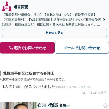
遺言変更
【遺産分割や遺留分に注力】【東北各地より相談・解決実績多数】
【初回相談無料】【WEB面談対応】遺産分割の話し合い／遺留物侵害
額請求／相続放棄など、相続に関するあらゆる問題に対応します。ご
事情やご意向を丁寧にお聞きし、有利な解決を目指します
料金表を見る
電話でお問い合わせ
メールでお問い合わせ
札幌市手稲区に所在する弁護士
札幌市手稲区の事務所等での面談予約が可能です。
1
人の弁護士が見つかりました
(検索結果について詳しくは
こちら
)
1件中 1-1件を表示
石垣 徹郎
弁護士