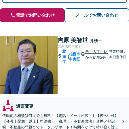
電話でお問い合わせ
メールでお問い合わせ
吉原 美智世
弁護士
吉原法律事務所
北
西１８丁目駅
営業時間：
札幌市
海
|
本日定休日
から徒歩2分
中央区
道
遺言変更
依頼前の相談は何度でも無料！【電話・メール相談可】【後払い可】
【弁護士歴30年以上】司法書士・税理士・不動産業者と連携／登記・
税・不動産の問題までトータルサポート！時間をかけて粘り強く対応