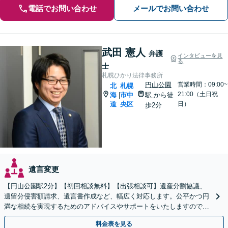
電話でお問い合わせ
メールでお問い合わせ
武田 憲人
弁護
インタビューを見
る
士
札幌ひかり法律事務所
円山公園
営業時間：09:00~
北
札幌
21:00（土日祝
海
市中
駅
から徒
|
道
央区
日）
歩2分
遺言変更
【円山公園駅2分】【初回相談無料】【出張相談可】遺産分割協議、
遺留分侵害額請求、遺言書作成など、幅広く対応します。公平かつ円
満な相続を実現するためのアドバイスやサポートをいたしますので、
ぜひご相談ください。【電話相談可】【休日・夜間面談可】
料金表を見る