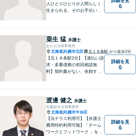
詳細を見
人ひとりひとりが人間らしく
る
生きられる、そのお手伝いを
したいと思っています。依頼
者さまの抱えていらっしゃる
不安やご希望を丁寧にお伺い
いたします。お気軽にご相談
粟生 猛
弁護士
ください。
あわお法律事務所
北海道
札幌市北区
北１８条駅
から徒歩2分
|
【北１８条駅2分】【過払い請
詳細を見
求・多重債務の初回相談無
る
料】契約書がない、依頼する
資金がない、多重債務・過払
い請求はおまかせください。
トラブルが起きてから法律を
確認するのではすでに手遅れ
渡邊 健之
弁護士
です。役員様のみならず、現
札幌総合法律事務所
場のスタッフ様も法律知識が
北海道
札幌市中央区
|
仕事を守ります。
【法テラス利用可】【弁護士
詳細を見
費用特約利用可能】「チーム
る
ワークとフットワーク 」を合