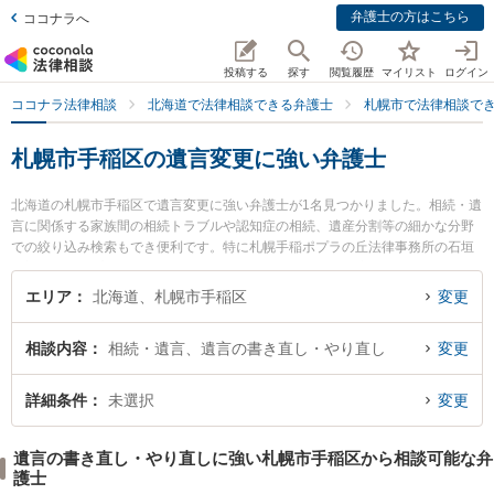
弁護士の方はこちら
ココナラへ
投稿する
探す
閲覧履歴
マイリスト
ログイン
ココナラ法律相談
北海道で法律相談できる弁護士
札幌市で法律相談で
札幌市手稲区の遺言変更に強い弁護士
北海道の札幌市手稲区で遺言変更に強い弁護士が1名見つかりました。相続・遺
言に関係する家族間の相続トラブルや認知症の相続、遺産分割等の細かな分野
での絞り込み検索もでき便利です。特に札幌手稲ポプラの丘法律事務所の石垣
徹郎弁護士のプロフィール情報や弁護士費用、強みなどが注目されています。
『札幌市手稲区で土日や夜間に発生した遺言変更のトラブルを今すぐに弁護士
エリア
北海道、札幌市手稲区
変更
に相談したい』『遺言変更のトラブル解決の実績豊富な近くの弁護士を検索し
たい』『初回相談無料で遺言変更を法律相談できる札幌市手稲区内の弁護士に
相談内容
相続・遺言、遺言の書き直し・やり直し
変更
相談予約したい』などでお困りの相談者さんにおすすめです。
詳細条件
未選択
変更
遺言の書き直し・やり直しに強い札幌市手稲区から相談可能な弁
護士