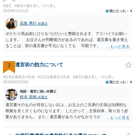
#遺言
#遺言の書き直し・やり直し
2025年1月21日
役にたった
4
高島 秀行
弁護士
ボケたり死ぬ前にけりをつけたいと懇願されます、アドバイスお願い
します。 お父さんが判断能力があるのであれば、遺言書を書き替え
ることは、前の遺言書が手元になくても 可能です。 将来遺言の効
力が争われますから、医師にお父さんが判断能力があるかどうか検査
してもらって 診断書を取得して、公証役場へ行って公正証書遺言を
作成するのがよいと思います。 将来争われることが見込まれること
3
遺言状の効力について
から、弁護士に依頼して手続きを進めた方がよいと思います。
#自筆証書遺言の作成
#公正証書遺言の作成
#遺言の書き直し・やり直し
2018年8月23日
役にたった
6
相続・遺言に強い弁護士
鈴木 崇裕
弁護士
遺言書そのものが存在しない以上，お父上のご兄弟の主張は法律的な
根拠を全く欠くものになります。 したがって，主張自体，取り合う必
要がありません。 また，遺言書があろうがなかろうが，お父上のご兄
弟と面会しなければならない義務はもともとありません。 峰岸先生の
ご回答にもありますが， 代理人弁護士をたてて，その弁護士から相手
方に対して， ・相続に関する主張は法的根拠がなく，一切応じないこ