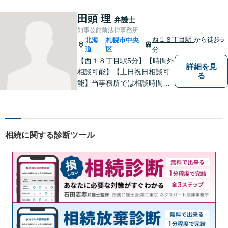
は離婚男女問題・労働問題・
不動産問題・交通事故です。
田頭 理
弁護士
札幌市内をはじめ、道内の皆
知事公館前法律事務所
様の法律問題に真摯に対応し
西１８丁目駅
から徒歩5
北海
札幌市中央
|
ます。ぜひ一度ご相談くださ
道
区
分
い。
【西１８丁目駅5分】【時間外
詳細を見
相談可能】【土日祝日相談可
る
能】当事務所では相談時間を
原則として最低1時間は確保し
ています。誠実・丁寧・親切
に対応することを心がけてい
ます。気軽に相談できる弁護
相続に関する診断ツール
士を目指していますので、お
悩みの方はぜひご相談くださ
い。