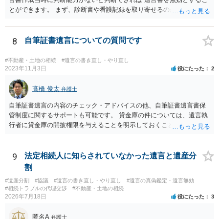
とができます。 まず、診断書や看護記録を取り寄せるのが重要となり
ます。 ご自分で取り寄せるか、弁護士に取り寄せてもらうかしたらよ
いと思います。
8
自筆証書遺言についての質問です
#不動産・土地の相続
#遺言の書き直し・やり直し
2023年11月3日
役にたった
2
髙橋 俊太
弁護士
自筆証書遺言の内容のチェック・アドバイスの他、自筆証書遺言書保
管制度に関するサポートも可能です。 貸金庫の件については、遺言執
行者に貸金庫の開披権限を与えることを明示しておくことでクリアで
きます。
9
法定相続人に知らされていなかった遺言と遺産分
割
#遺産分割
#協議
#遺言の書き直し・やり直し
#遺言の真偽鑑定・遺言無効
#相続トラブルの代理交渉
#不動産・土地の相続
2026年7月18日
役にたった
3
匿名A
弁護士