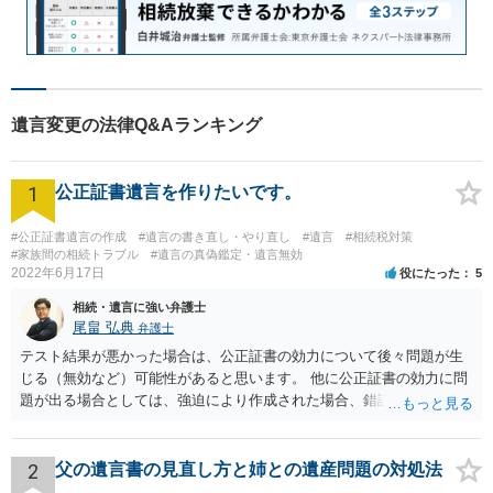
遺言変更の法律Q&Aランキング
1
公正証書遺言を作りたいです。
#公正証書遺言の作成
#遺言の書き直し・やり直し
#遺言
#相続税対策
#家族間の相続トラブル
#遺言の真偽鑑定・遺言無効
2022年6月17日
役にたった
5
相続・遺言に強い弁護士
尾畠 弘典
弁護士
テスト結果が悪かった場合は、公正証書の効力について後々問題が生
じる（無効など）可能性があると思います。 他に公正証書の効力に問
題が出る場合としては、強迫により作成された場合、錯誤（勘違い）
の場合などがあります。 遺言の対象となる財産の多寡などにもよりま
すが、弁護士に作成を依頼する場合は、１０～数十万円程度になるケ
ースが多いと思います。 報酬体系は、弁護士ごとに異なりますので一
2
父の遺言書の見直し方と姉との遺産問題の対処法
律の基準はありません。