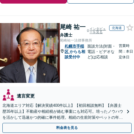
尾崎 祐一
北海道
インタビュ
ーを見る
弁護士
尾崎祐一法律事務所
営業時
札幌市手稲
面談方法(対面・
区
からも相
電話・ビデオな
間：本日
談受付中
ど)は応相談
定休日
遺言変更
北海道エリア対応【解決実績400件以上】【初回相談無料】【弁護士
歴35年以上】不動産や相続税が絡む事案にも対応可。培ったノウハウ
を活かして迅速かつ的確に事件処理。相続の生前対策やペットの年金
システムもお任せ【完全個室】【自衛隊前駅8分】
料金表を見る