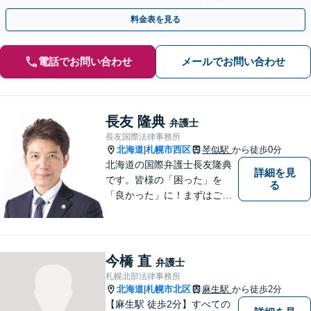
し、円満な解決を目指します【西18丁目駅3分】
料金表を見る
電話でお問い合わせ
メールでお問い合わせ
長友 隆典
弁護士
長友国際法律事務所
北海道
札幌市西区
琴似駅
から徒歩0分
|
北海道の国際弁護士長友隆典
詳細を見
です。皆様の「困った」を
る
「良かった」に！まずはご相
談ください。 水産業経営アド
バイザーとして，農林水産
業・地域振興のお手伝いもし
ています。 English available
今橋 直
弁護士
英語対応可
札幌北部法律事務所
北海道
札幌市北区
麻生駅
から徒歩2分
|
【麻生駅 徒歩2分】すべての