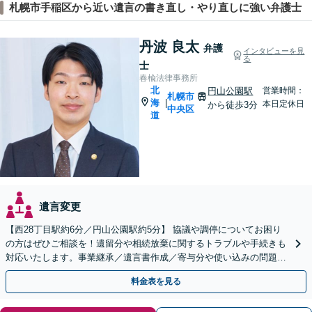
札幌市手稲区から近い遺言の書き直し・やり直しに強い弁護士
丹波 良太
弁護
インタビューを見
る
士
春楡法律事務所
北
円山公園駅
営業時間：
札幌市
海
|
本日定休日
から徒歩3分
中央区
道
遺言変更
【西28丁目駅約6分／円山公園駅約5分】 協議や調停についてお困り
の方はぜひご相談を！遺留分や相続放棄に関するトラブルや手続きも
対応いたします。事業継承／遺言書作成／寄与分や使い込みの問題／
家族信託の手続き
料金表を見る