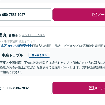
メー
響丸
弁護士
インタビューを見る
ート法律事務所 横浜オフィス
市北区
からも相談受付中
面談方法(対面・電話・ビデオなど)は応相談
営業時間：0
中絶トラブル
料金表を見る
不要／全国対応】不倫の慰謝料問題は請求したい方・請求された方の双方に
経験のある弁護士が交渉から解決まで徹底サポートします。無料の証拠診断
ご相談ください。
せ
メール