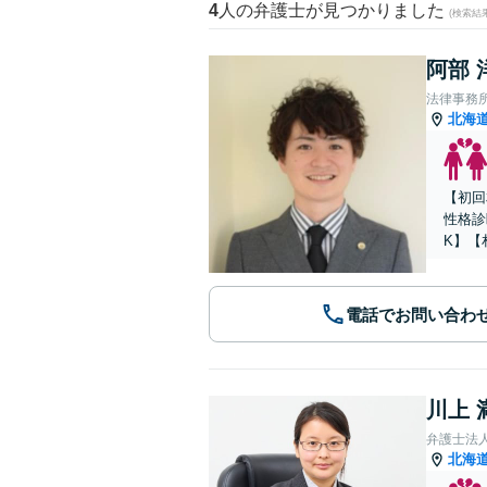
4
人の弁護士が見つかりました
(検索結
阿部 
法律事務所Le
北海
【初回
性格診
K】【
電話でお問い合わ
川上 
弁護士法人A
北海