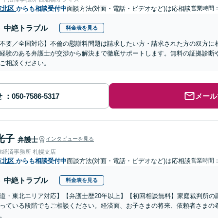
市北区
からも相談受付中
面談方法(対面・電話・ビデオなど)は応相談
営業時間：0
中絶トラブル
料金表を見る
不要／全国対応】不倫の慰謝料問題は請求したい方・請求された方の双方に
経験のある弁護士が交渉から解決まで徹底サポートします。無料の証拠診断
ご相談ください。
せ
メール
光子
弁護士
インタビューを見る
律経済事務所 札幌支店
市北区
からも相談受付中
面談方法(対面・電話・ビデオなど)は応相談
営業時間
中絶トラブル
料金表を見る
道・東北エリア対応】【弁護士歴20年以上】【初回相談無料】家庭裁判所の
っている段階でもご相談ください。経済面、お子さまの将来、依頼者さまの
。