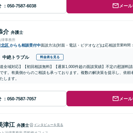
せ
メール
恭介
弁護士
法律事務所
市北区
からも相談受付中
面談方法(対面・電話・ビデオなど)は応相談
営業時間：0
中絶トラブル
料金表を見る
道全域対応】【初回相談無料】【通算1,000件超の面談実績】不定の慰謝料
です。有責側からのご相談も承っております。複数の解決策を提示し、依頼
たします。
せ
メール
美津江
弁護士
インタビューを見る
ート法律事務所 西船橋オフィス