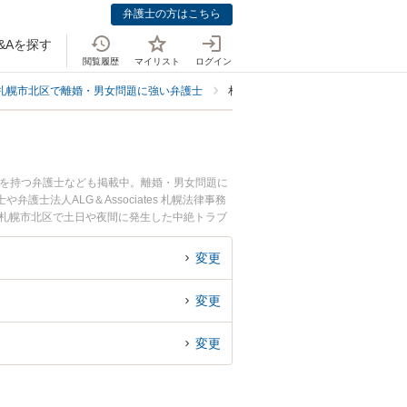
弁護士の方はこちら
&Aを探す
閲覧履歴
マイリスト
ログイン
札幌市北区で離婚・男女問題に強い弁護士
札幌市北区で中絶に強い弁護士
例を持つ弁護士なども掲載中。離婚・男女問題に
護士法人ALG＆Associates 札幌法律事務
『札幌市北区で土日や夜間に発生した中絶トラブ
談無料で中絶トラブルを法律相談できる札幌市北
変更
変更
変更