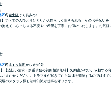
士
所
北区
麻生駅
から徒歩2分
2分】すべての人ひとりひとりが人間らしく生きられる、そのお手伝いを
の抱えていらっしゃる不安やご希望を丁寧にお伺いいたします。お気軽
士
北区
北１８条駅
から徒歩2分
分】【過払い請求・多重債務の初回相談無料】契約書がない、依頼する
はおまかせください。トラブルが起きてから法律を確認するのではすで
現場のスタッフ様も法律知識が仕事を守ります。