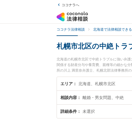
ココナラへ
ココナラ法律相談
北海道で法律相談できる
札幌市北区の中絶トラ
北海道の札幌市北区で中絶トラブルに強い弁護
関係する財産分与や養育費、親権等の細かな分野での絞
所の川上 満里奈弁護士、札幌北部法律事務所
ルのトラブルを今すぐに弁護士に相談したい』
区内の弁護士に相談予約したい』などでお困り
エリア
北海道、札幌市北区
相談内容
離婚・男女問題、中絶
詳細条件
未選択