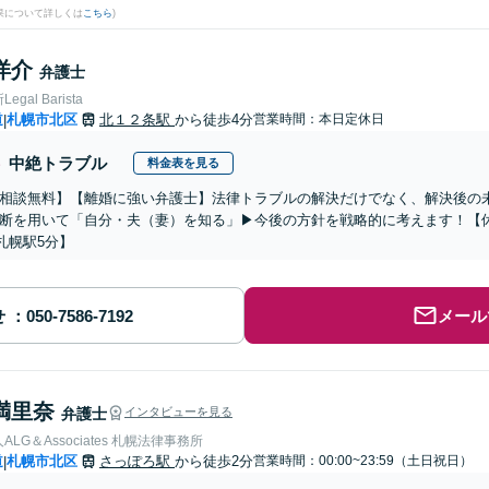
果について詳しくは
こちら
)
洋介
弁護士
gal Barista
道
札幌市北区
北１２条駅
から徒歩4分
営業時間：本日定休日
|
中絶トラブル
料金表を見る
相談無料】【離婚に強い弁護士】法律トラブルの解決だけでなく、解決後の
断を用いて「自分・夫（妻）を知る」▶︎今後の方針を戦略的に考えます！【
札幌駅5分】
せ
メール
満里奈
弁護士
インタビューを見る
LG＆Associates 札幌法律事務所
道
札幌市北区
さっぽろ駅
から徒歩2分
営業時間：00:00~23:59（土日祝日）
|