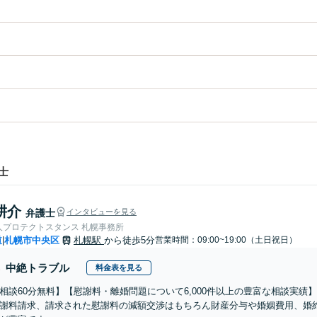
士
耕介
弁護士
インタビューを見る
人プロテクトスタンス 札幌事務所
道
札幌市中央区
札幌駅
から徒歩5分
営業時間：09:00~19:00（土日祝日）
|
中絶トラブル
料金表を見る
相談60分無料】【慰謝料・離婚問題について6,000件以上の豊富な相談実
謝料請求、請求された慰謝料の減額交渉はもちろん財産分与や婚姻費用、婚