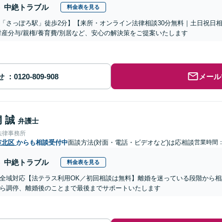
中絶トラブル
料金表を見る
「さっぽろ駅」徒歩2分】【来所・オンライン法律相談30分無料｜土日祝日
財産分与/親権/養育費/別居など、安心の解決策をご提案いたします
せ
メール
 誠
弁護士
法律事務所
市北区
からも相談受付中
面談方法(対面・電話・ビデオなど)は応相談
営業時間
中絶トラブル
料金表を見る
全域対応【法テラス利用OK／初回相談は無料】離婚を迷っている段階から
ら調停、離婚後のことまで最後までサポートいたします