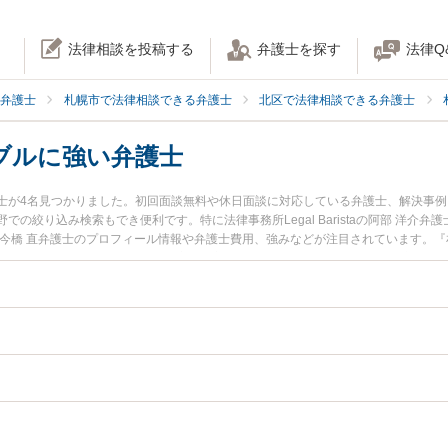
法律相談を投稿する
弁護士を探す
法律Q
弁護士
札幌市で法律相談できる弁護士
北区で法律相談できる弁護士
ブルに強い弁護士
士が4名見つかりました。初回面談無料や休日面談に対応している弁護士、解決事
り込み検索もでき便利です。特に法律事務所Legal Baristaの阿部 洋介弁護士や弁
の今橋 直弁護士のプロフィール情報や弁護士費用、強みなどが注目されています。
『中絶トラブルのトラブル解決の実績豊富な近くの弁護士を検索したい』『初回相
の相談者さんにおすすめです。