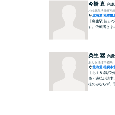
今橋 直
弁護
札幌北部法律事務
北海道
札幌市
|
【麻生駅 徒歩
す。依頼者さま
粟生 猛
弁護
あわお法律事務所
北海道
札幌市
|
【北１８条駅2
務・過払い請求
様のみならず、