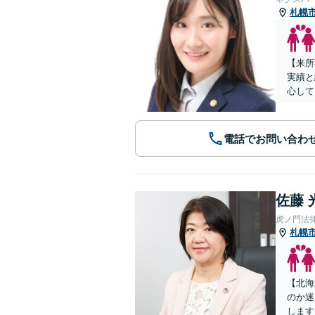
札幌
【来所
実績と
心して
電話でお問い合わ
佐藤 
虎ノ門法
札幌
【北海
のか迷
します