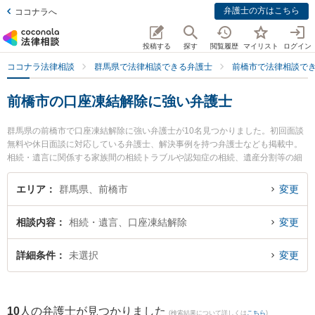
弁護士の方はこちら
ココナラへ
投稿する
探す
閲覧履歴
マイリスト
ログイン
ココナラ法律相談
群馬県で法律相談できる弁護士
前橋市で法律相談で
前橋市の口座凍結解除に強い弁護士
群馬県の前橋市で口座凍結解除に強い弁護士が10名見つかりました。初回面談
無料や休日面談に対応している弁護士、解決事例を持つ弁護士なども掲載中。
相続・遺言に関係する家族間の相続トラブルや認知症の相続、遺産分割等の細
かな分野での絞り込み検索もでき便利です。特にはばたき法律事務所の羽鳥 正
靖弁護士や山田穂積法律事務所の山田 穂積弁護士、梅山綜合法律事務所の梅山
エリア
群馬県、前橋市
変更
綾加弁護士のプロフィール情報や弁護士費用、強みなどが注目されています。
『前橋市で土日や夜間に発生した口座凍結解除のトラブルを今すぐに弁護士に
相談内容
相続・遺言、口座凍結解除
変更
相談したい』『口座凍結解除のトラブル解決の実績豊富な近くの弁護士を検索
したい』『初回相談無料で口座凍結解除を法律相談できる前橋市内の弁護士に
相談予約したい』などでお困りの相談者さんにおすすめです。
詳細条件
未選択
変更
10
人の弁護士が見つかりました
(検索結果について詳しくは
こちら
)