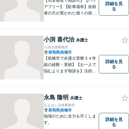
【完全個室で相談可】【バリ
詳細を見
アフリー】【駐車場有】依頼
る
者の方が置かれた個々の状況
を知るため、よく話を聞くこ
とを大切にしています。 ま
た、事案に応じて、司法書
士、税理士等他の専門職と連
小渕 喜代治
弁護士
携し、最善の方法で解決する
小渕法律事務所
ことを目指します。
群馬県
前橋市
|
【前橋市で弁護士実務３４年
詳細を見
超の経験・実績】【お一人で
る
悩むよりまず相談を】法的ト
ラブルを抱えたあなたに寄り
添い、適格な法的サービスを
提供して、最大限の利益確保
のお手伝いをします。
永島 隆明
弁護士
まえばし法律事務所
群馬県
前橋市
|
地域のために全力を尽くしま
詳細を見
す。
る