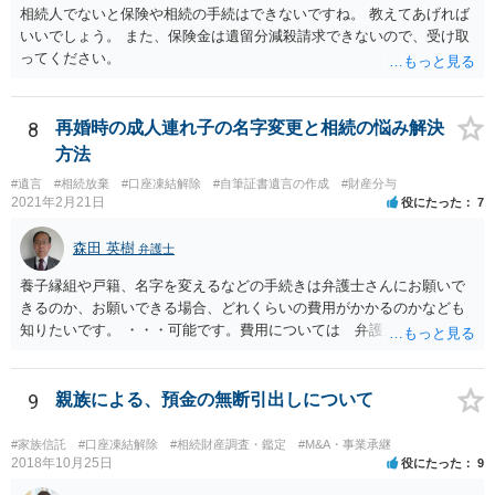
相続人でないと保険や相続の手続はできないですね。 教えてあげれば
いいでしょう。 また、保険金は遺留分減殺請求できないので、受け取
ってください。
8
再婚時の成人連れ子の名字変更と相続の悩み解決
方法
#遺言
#相続放棄
#口座凍結解除
#自筆証書遺言の作成
#財産分与
2021年2月21日
役にたった
7
森田 英樹
弁護士
養子縁組や戸籍、名字を変えるなどの手続きは弁護士さんにお願いで
きるのか、お願いできる場合、どれくらいの費用がかかるのかなども
知りたいです。 ・・・可能です。費用については 弁護士と直接面談
の上 内容を確認し 協議の上個別に契約によって決まることになっ
ています。 やはり、成人した子のことまでごちゃごちゃ考えず、自分
の事だけ考えるべきなのでしょうか ・・・お子さんの事をまで含め良
9
親族による、預金の無断引出しについて
い解決案があればお悩みになるのは当然と言えば当然のことです。 彼
と親子関係を結びたいと思っているが、名字は変えたくない・・・養
#家族信託
#口座凍結解除
#相続財産調査・鑑定
#M&A・事業承継
子縁組の必要があり 氏も変更することになります。 しかし 彼は成人
2018年10月25日
役にたった
9
しているとは言え、自分の子と私の連れ子、全て平等にしたいと希