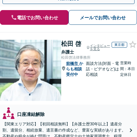
電話でお問い合わせ
メールでお問い合わせ
松田 啓
東京都
インタビュー
を見る
弁護士
松田啓法律事務所
営業時
前橋市
か
面談方法(対面・電
らも相談
話・ビデオなど)は
間：本日
受付中
応相談
定休日
口座凍結解除
【関東エリア対応】【初回相談無料】【弁護士歴30年以上】遺産分
割、遺留分、相続放棄、遺言書の作成など、豊富な実績があります。
不動産や税金が絡む問題は、不動産鑑定士や土地家屋調査士、税理士