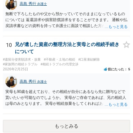
望。もちろん私もそうできればと思います。 ・・・婚姻前の契約 あ
高島 秀行
弁護士
るいは 遺言書などで その意思を実現する方法はあります。 弁護
無断で下ろしたものや父から預かっていてそのままになっているもの
士に相談してみてください。
については 返還請求や損害賠償請求をすることができます。 通帳や払
戻請求書などの資料を持って弁護士に面談で相談した方がよいと思い
ます。
10
兄が遺した資産の整理方法と実母との相続手続き
について
#遺留分侵害額請求・放棄
#不動産・土地の相続
#口座凍結解除
#家族間の相続トラブル
#相続トラブルの代理交渉
2026年2月25日
役にたった
5
高島 秀行
弁護士
実母も90歳を超えており、その相続が自分にあるなら先に贈与などで
貰いたいが可能なのでしようか。 実母がご存命であれば、兄の相続人
は母のみとなります。 実母が相続放棄をしてくれればあなた方兄弟及
び実母の子が相続人となります。 実母に連絡を取って話してみるほか
ないと思います。
もっとみる