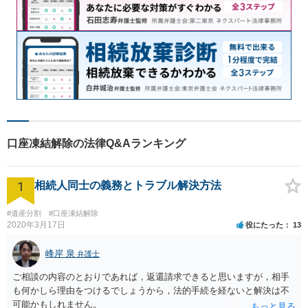
口座凍結解除の法律Q&Aランキング
1
相続人同士の義務とトラブル解決方法
#遺産分割
#口座凍結解除
2020年3月17日
役にたった
13
峰岸 泉
弁護士
ご相談の内容のとおりであれば，返還請求できると思いますが，相手
も何かしら理由をつけるでしょうから，法的手続を経ないと解決は不
可能かもしれません。