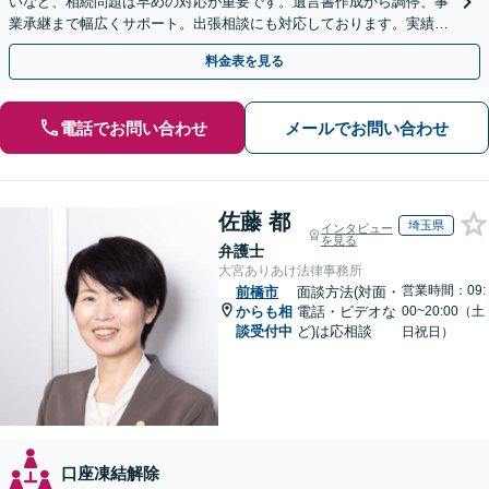
いなど、相続問題は早めの対応が重要です。遺言書作成から調停、事
業承継まで幅広くサポート。出張相談にも対応しております。実績豊
富な当事務所へ今すぐご連絡ください【初回相談無料】
料金表を見る
電話でお問い合わせ
メールでお問い合わせ
佐藤 都
埼玉県
インタビュー
を見る
弁護士
大宮ありあけ法律事務所
営業時間：09:
前橋市
面談方法(対面・
からも相
電話・ビデオな
00~20:00（土
談受付中
ど)は応相談
日祝日）
口座凍結解除