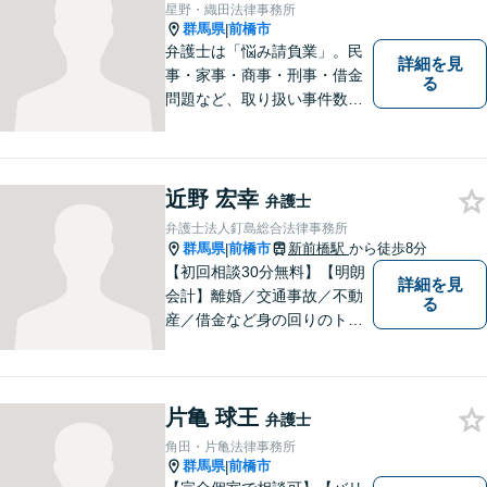
星野・織田法律事務所
群馬県
前橋市
|
弁護士は「悩み請負業」。民
詳細を見
事・家事・商事・刑事・借金
る
問題など、取り扱い事件数も
多くスタッフの経験も豊富で
す。私たちがご相談をお受け
する業務に限定はありません
ので、相談すべきかどうかで
近野 宏幸
弁護士
迷わずにお気軽にご相談くだ
弁護士法人釘島総合法律事務所
さい。
群馬県
前橋市
新前橋駅
から徒歩8分
|
【初回相談30分無料】【明朗
詳細を見
会計】離婚／交通事故／不動
る
産／借金など身の回りのトラ
ブルに豊富な実績と経験あ
り！お早めのご相談が望まれ
ます。親切丁寧にわかりやす
片亀 球王
くアドバイスを行い、皆さま
弁護士
のニーズに沿った迅速な解決
角田・片亀法律事務所
を目指します。
群馬県
前橋市
|