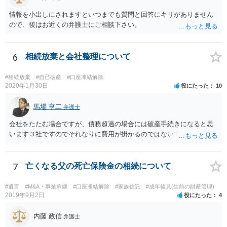
情報を小出しにされますといつまでも質問と回答にキリがありません
ので、後はお近くの弁護士にご相談下さい。
6
相続放棄と会社整理について
#相続放棄
#自己破産
#口座凍結解除
2020年1月30日
役にたった
10
馬場 亨二
弁護士
会社をたたむ場合ですが、債務超過の場合には破産手続きになると思
います３社ですのでそれなりに費用が掛かるのではないでしょうか。
7
亡くなる父の死亡保険金の相続について
#遺言
#M&A・事業承継
#口座凍結解除
#家族信託
#成年後見(生前の財産管理)
2019年9月2日
役にたった
4
内藤 政信
弁護士