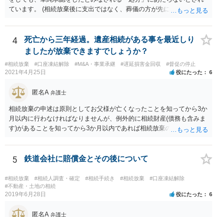
ています。 (相続放棄後に支出ではなく、葬儀の方が先に来るのが通常
だと思いますので、葬儀→葬儀費用を相続財産から支出→相続放棄申
述の手続ということだと思いますが) ただ、葬儀費用ならいくらでもよ
いということではなく、身分相応の、社会的儀式として当然認められ
4
死亡から三年経過。遺産相続がある事を最近しり
る程度の金額に留まると考えた方がよいです。 もし、相続人の皆さん
ましたが放棄できますでしょうか？
に葬儀費用を支出する経済力がなく、質素な葬儀を行った費用であれ
#相続放棄
#口座凍結解除
#M&A・事業承継
#遅延損害金回収
#督促の停止
ば相続財産から支出しても単純承認と認められない可能性が高いの
2021年4月25日
役にたった
6
で、相続放棄申述が受理される可能性も高いと思います。
匿名A
弁護士
相続放棄の申述は原則としてお父様が亡くなったことを知ってから3か
月以内に行わなければなりませんが、例外的に相続財産(債務も含みま
す)があることを知ってから3か月以内であれば相続放棄の申述が認め
られる可能性もありますので、通知が届いたのが3か月以内の話なので
したら、早急に家裁に行って相続放棄の申述をしたい旨告げて必要な
書類を提出されることをおすすめいたします。 なお、お父様の債務が
5
鉄道会社に賠償金とその後について
他にもあるかもしれないというリスクを考えますと、相続放棄の申述
にあたっては、法テラスの無料相談等を利用して弁護士に相談するこ
#相続放棄
#相続人調査・確定
#相続手続き
#相続放棄
#口座凍結解除
とも十分考えられるかと存じます。また、ご記載いただいた事実関係
#不動産・土地の相続
2019年6月28日
役にたった
6
を拝見するかぎり、再婚相手のかたは既に相続放棄をされている可能
性があるかもしれません。
匿名A
弁護士