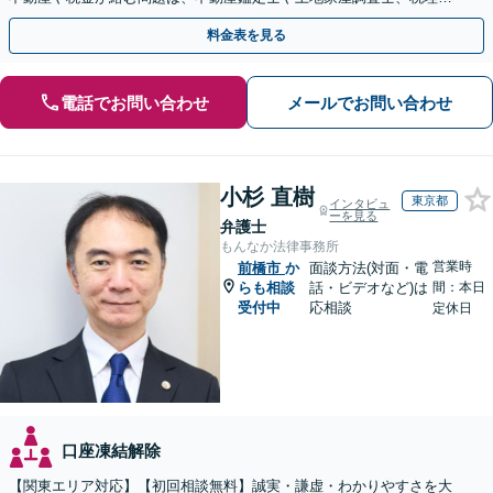
と提携【事前予約で、休日・夜間面談可】【WEB面談可】
料金表を見る
電話でお問い合わせ
メールでお問い合わせ
小杉 直樹
東京都
インタビュ
ーを見る
弁護士
もんなか法律事務所
営業時
前橋市
か
面談方法(対面・電
らも相談
話・ビデオなど)は
間：本日
受付中
応相談
定休日
口座凍結解除
【関東エリア対応】【初回相談無料】誠実・謙虚・わかりやすさを大