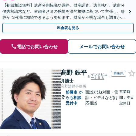
【初回相談無料】遺産分割協議や調停、財産調査、遺言執行、遺留分
侵害額請求など。依頼者さまの感情を法的根拠に基づいて主張し、冷
静かつ円滑に相続できるよう努めます。財産が不明な場合も調査から
対応します。
料金表を見る
電話でお問い合わせ
メールでお問い合わせ
髙野 鉄平
群馬県
インタビュ
ーを見る
弁護士
髙野法律事務所
営業時
前橋市
か
面談方法(対面・電
らも相談
話・ビデオなど)は
間：本日
受付中
応相談
定休日