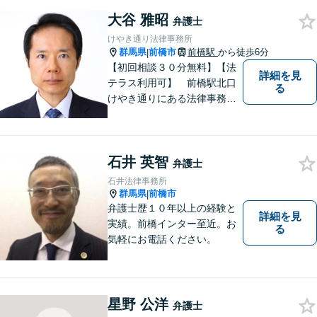
ように心がけております。ご
相談者様のお話を丁寧にお聞
大谷 雅昭
弁護士
きし、常にご依頼者様に寄り
けやき通り法律事務所
添った弁護活動をしておりま
群馬県
前橋市
前橋駅
から徒歩6分
|
す。
【初回相談３０分無料】【法
詳細を見
テラス利用可】 前橋駅北口
る
けやき通りにある法律事務所
です。民事事件，家事事件を
中心に，広くご相談，ご依頼
を受けております。
石井 英智
弁護士
石井法律事務所
群馬県
前橋市
|
弁護士歴１０年以上の経験と
詳細を見
実績。前橋インター至近。お
る
気軽にお電話ください。
星野 公洋
弁護士