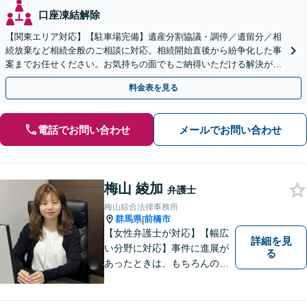
口座凍結解除
【関東エリア対応】【駐車場完備】遺産分割協議・調停／遺留分／相
続放棄など相続全般のご相談に対応。相続開始直後から紛争化した事
案までお任せください。お気持ちの面でもご納得いただける解決がで
きるよう粘り強く対応いたします【休日・夜間対応可】
料金表を見る
電話でお問い合わせ
メールでお問い合わせ
梅山 綾加
弁護士
梅山綜合法律事務所
群馬県
前橋市
|
【女性弁護士が対応】【幅広
詳細を見
い分野に対応】事件に進展が
る
あったときは、もちろんのこ
と、事件に進展がなかったと
しても、定期的にご連絡する