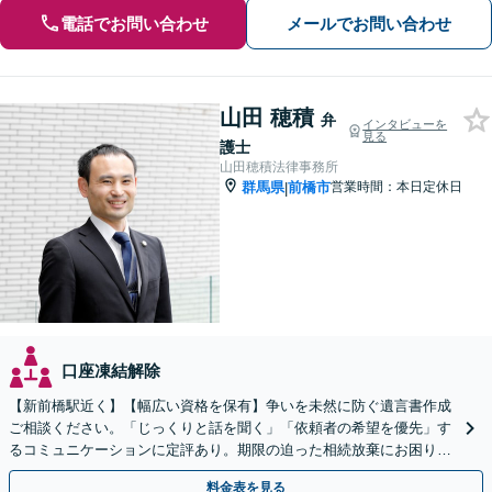
電話でお問い合わせ
メールでお問い合わせ
山田 穂積
弁
インタビューを
見る
護士
山田穂積法律事務所
群馬県
前橋市
営業時間：本日定休日
|
口座凍結解除
【新前橋駅近く】【幅広い資格を保有】争いを未然に防ぐ遺言書作成
ご相談ください。「じっくりと話を聞く」「依頼者の希望を優先」す
るコミュニケーションに定評あり。期限の迫った相続放棄にお困りの
方に。【他士業との連携あり】
料金表を見る