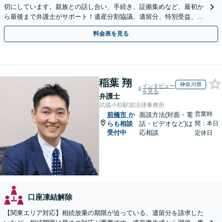
切にしています。親族との話し合い、手続き、証拠集めなど、最初か
ら最後まで弁護士がサポート！遺産分割協議、遺留分、特別受益、使
い込み、相続放棄など、お任せ【弁護士歴15年以上】
料金表を見る
稲葉 翔
神奈川県
インタビュー
を見る
弁護士
武蔵小杉駅前法律事務所
営業時
前橋市
か
面談方法(対面・電
らも相談
話・ビデオなど)は
間：本日
受付中
応相談
定休日
口座凍結解除
【関東エリア対応】相続放棄の期限が迫っている、遺留分を請求した