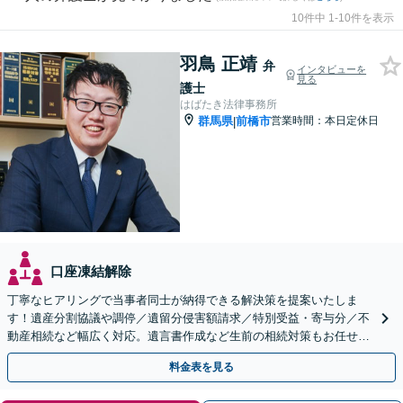
10件中 1-10件を表示
羽鳥 正靖
弁
インタビューを
見る
護士
はばたき法律事務所
群馬県
前橋市
営業時間：本日定休日
|
口座凍結解除
丁寧なヒアリングで当事者同士が納得できる解決策を提案いたしま
す！遺産分割協議や調停／遺留分侵害額請求／特別受益・寄与分／不
動産相続など幅広く対応。遺言書作成など生前の相続対策もお任せく
ださい。【初回面談無料】【群馬総社駅・車15分】
料金表を見る