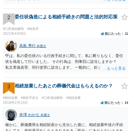
2
委任状偽造による相続手続きの問題と法的対応策
#口座凍結解除
#偽造罪
2021年4月9日
役にたった
11
高島 秀行
弁護士
甲は、私の委任状のいる行政手続きに関して、私に断りもなく、委任
状を偽造して行いました。 その行為は、刑事罰に該当しますか？
私文章偽造罪、同行使罪に該当します。 一般的に、頼まれた（委任さ
れた）人は、行政に提出する委任状の署名を偽造できるのでしょう
か？ 委任状を偽造して使用することはまでは依頼の範囲ではない
ので できないと思います。
3
相続放棄したあとの葬儀代金はもらえるのか？
#相続放棄
#相続手続き
#口座凍結解除
#相続放棄
2019年2月13日
役にたった
14
井澤 わかな
弁護士
確かに、葬儀費用を相続財産から支出した後に、相続放棄申述の手続
をしても、単純承認をしたとみなされる「処分」にあたらないとされ