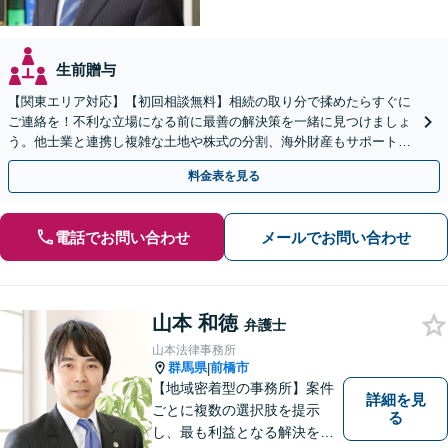
生前贈与
【関東エリア対応】【初回相談無料】相続の取り分で揉めたらすぐに
ご連絡を！不利な立場になる前に最善の解決策を一緒に見つけましょ
う。他士業と連携し複雑な土地や株式の分割、海外財産もサポート。
どんな些細な疑問でも構いません。お気軽にご相談ください
料金表を見る
電話でお問い合わせ
メールでお問い合わせ
山本 和徳
弁護士
山本法律事務所
群馬県
前橋市
|
【地域密着型の事務所】案件
詳細を見
ごとに複数の選択肢を提示
る
し、最も利益となる解決を目