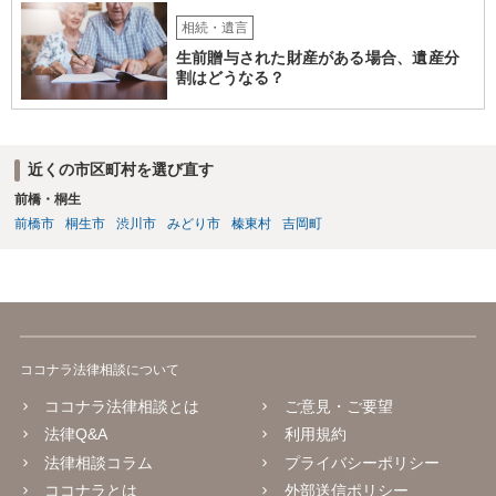
相続・遺言
生前贈与された財産がある場合、遺産分
割はどうなる？
近くの市区町村を選び直す
前橋・桐生
前橋市
桐生市
渋川市
みどり市
榛東村
吉岡町
ココナラ法律相談について
ココナラ法律相談とは
ご意見・ご要望
法律Q&A
利用規約
法律相談コラム
プライバシーポリシー
ココナラとは
外部送信ポリシー