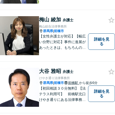
指します【離婚調停に精通】
今後の生活設計についてもア
ドバイス。交通事故・刑事事
件・労働問題など、幅広い事
梅山 綾加
弁護士
案に対応。高崎・前橋・太
梅山綜合法律事務所
田・伊勢崎などからのご相談
群馬県
前橋市
|
も可能です
【女性弁護士が対応】【幅広
詳細を見
い分野に対応】事件に進展が
る
あったときは、もちろんのこ
と、事件に進展がなかったと
しても、定期的にご連絡する
ように心がけております。ご
相談者様のお話を丁寧にお聞
大谷 雅昭
弁護士
きし、常にご依頼者様に寄り
けやき通り法律事務所
添った弁護活動をしておりま
群馬県
前橋市
前橋駅
から徒歩6分
|
す。
【初回相談３０分無料】【法
詳細を見
テラス利用可】 前橋駅北口
る
けやき通りにある法律事務所
です。民事事件，家事事件を
中心に，広くご相談，ご依頼