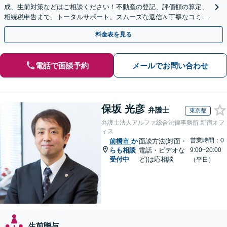
成、生前対策などはご相談ください！不動産の登記、評価額の算定、
相続税申告まで、トータルサポート。スムーズな返信＆丁寧なコミュ
ニケーション◎お気軽にご相談ください。
料金表を見る
電話で面談予約
メールでお問い合わせ
保坂 光彦
弁護士
東京都
弁護士法人アルファ総合法律事務所 新宿オフ
ィス
営業時間：0
前橋市
か
面談方法(対面・
らも相談
電話・ビデオな
9:00~20:00
受付中
ど)は応相談
（平日）
生前贈与