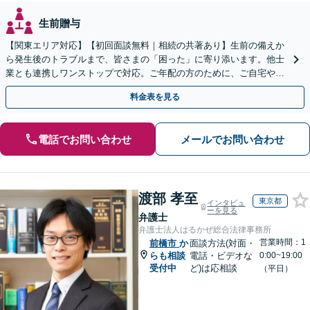
生前贈与
【関東エリア対応】【初回面談無料｜相続の共著あり】生前の備えか
ら発生後のトラブルまで、皆さまの「困った」に寄り添います。他士
業とも連携しワンストップで対応。ご年配の方のために、ご自宅やご
近所への出張相談も実施【秘密厳守｜休日・夜間相談可】
料金表を見る
電話でお問い合わせ
メールでお問い合わせ
渡部 孝至
東京都
インタビュ
ーを見る
弁護士
弁護士法人はるかぜ総合法律事務所
営業時間：1
前橋市
か
面談方法(対面・
らも相談
電話・ビデオな
0:00~19:00
受付中
ど)は応相談
（平日）