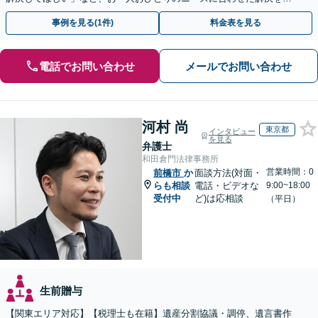
指します【WEB面談可】
事例を見る(1件)
料金表を見る
電話でお問い合わせ
メールでお問い合わせ
河村 尚
東京都
インタビュー
を見る
弁護士
和田倉門法律事務所
営業時間：0
前橋市
か
面談方法(対面・
らも相談
電話・ビデオな
9:00~18:00
受付中
ど)は応相談
（平日）
生前贈与
【関東エリア対応】【税理士も在籍】遺産分割協議・調停、遺言書作