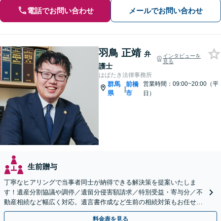
電話でお問い合わせ
メールでお問い合わせ
羽鳥 正靖
弁
インタビューを
見る
護士
はばたき法律事務所
群馬
前橋
営業時間：09:00~20:00（平
|
県
市
日）
生前贈与
丁寧なヒアリングで当事者同士が納得できる解決策を提案いたしま
す！遺産分割協議や調停／遺留分侵害額請求／特別受益・寄与分／不
動産相続など幅広く対応。遺言書作成など生前の相続対策もお任せく
ださい。【初回面談無料】【群馬総社駅・車15分】
料金表を見る