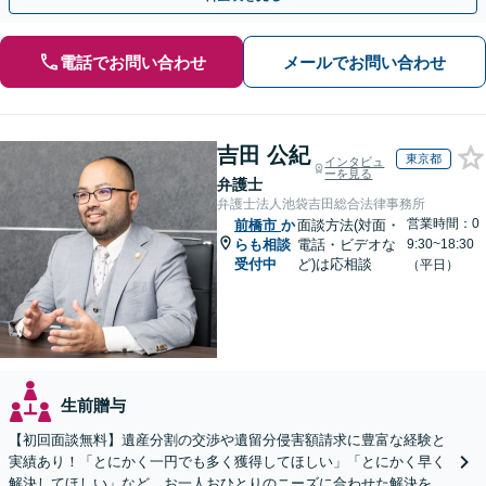
電話でお問い合わせ
メールでお問い合わせ
吉田 公紀
東京都
インタビュ
ーを見る
弁護士
弁護士法人池袋吉田総合法律事務所
営業時間：0
前橋市
か
面談方法(対面・
らも相談
電話・ビデオな
9:30~18:30
受付中
ど)は応相談
（平日）
生前贈与
【初回面談無料】遺産分割の交渉や遺留分侵害額請求に豊富な経験と
実績あり！「とにかく一円でも多く獲得してほしい」「とにかく早く
解決してほしい」など、お一人おひとりのニーズに合わせた解決を目