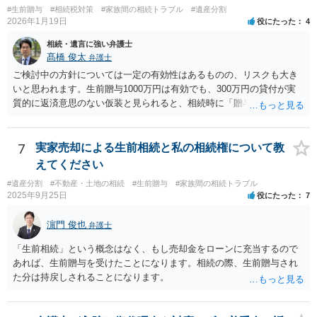
#生前贈与
#相続税対策
#家族間の相続トラブル
#遺産分割
2026年1月19日
役にたった
4
相続・遺言に強い弁護士
髙橋 俊太
弁護士
ご検討中の方針については一定の有効性はあるものの、リスクも大き
いと思われます。生前贈与1000万円は有効でも、300万円の貸付が実
質的に返済意思のない仮装と見られると、相続時に「贈与」と評価さ
れ、子から遺留分侵害額請求を受ける可能性があります。 その他の方
法として考えられるものとしては、 ①信託（家族信託・目的信託） 財
産を信託口に移し、受託者（信頼できる友人や専門職）に管理させ、
7
実家売却による生前相続と私の相続権について教
・生存中はあなたの生活費・介護費に優先充当 ・残余を友人や慈善団
えてください
体へ と使途を厳格に指定。相続ではなく信託帰属になるため、子の関
#遺産分割
#不動産・土地の相続
#生前贈与
#家族間の相続トラブル
与を大きく排除できます。 ②遺言＋生命保険の組合せ 生活資金は手元
2025年9月25日
役にたった
7
に残し、余剰資金で受取人を友人・団体にした保険を活用。保険金は
相続財産とは別枠で、遺留分対策にも有効と思われます。 ③負担付死
濵門 俊也
弁護士
因贈与 「介護・見守り等を条件に、死亡時に財産を渡す」契約。条件
不履行なら無効にでき、老後の安心を担保できます。 ④ 寄附予約＋解
「生前相続」という概念はなく、もし売却金をローンに充当するので
除条件 慈善団体への寄附を予約しつつ、資金不足時は解除できる条項
あれば、生前贈与を受けたことになります。相続の際、生前贈与され
を設定。 などがあり得るかと思われます。
た分は持戻しされることになります。