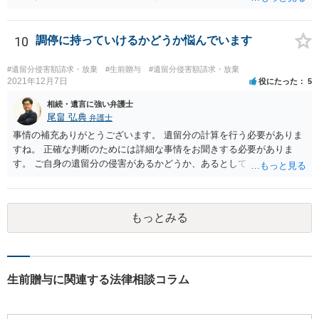
10
調停に持っていけるかどうか悩んでいます
#遺留分侵害額請求・放棄
#生前贈与
#遺留分侵害額請求・放棄
2021年12月7日
役にたった
5
相続・遺言に強い弁護士
尾畠 弘典
弁護士
事情の補充ありがとうございます。 遺留分の計算を行う必要がありま
すね。 正確な判断のためには詳細な事情をお聞きする必要がありま
す。 ご自身の遺留分の侵害があるかどうか、あるとしてどの程度の金
額となるかを正確に把握されたいのであれば、一度お近くの弁護士に
相談されるのが良いと思います。
もっとみる
生前贈与に関連する法律相談コラム