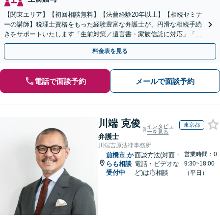
【関東エリア】【初回相談無料】【法曹経験20年以上】【相続セミナ
ーの講師】税理士資格をもった経験豊富な弁護士が、円滑な相続手続
きをサポートいたします「生前対策／遺言書・家族信託に対応」「遺
産整理業務の代行あり」【電話相談】
料金表を見る
電話で面談予約
メールで面談予約
川端 克俊
東京都
インタビュ
ーを見る
弁護士
川端吉原法律事務所
営業時間：0
前橋市
か
面談方法(対面・
らも相談
電話・ビデオな
9:30~18:00
受付中
ど)は応相談
（平日）