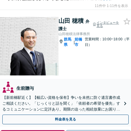
11件中 1-11件を表示
山田 穂積
弁
インタビューを
見る
護士
山田穂積法律事務所
群馬
前橋
営業時間：10:00~18:00（平
|
県
市
日）
生前贈与
【新前橋駅近く】【幅広い資格を保有】争いを未然に防ぐ遺言書作成
ご相談ください。「じっくりと話を聞く」「依頼者の希望を優先」す
るコミュニケーションに定評あり。期限の迫った相続放棄にお困りの
方に。【他士業との連携あり】
料金表を見る