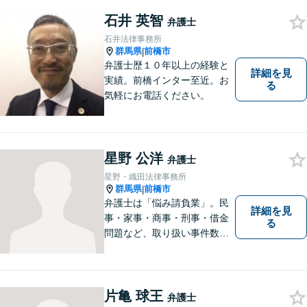
を受けております。
石井 英智
弁護士
石井法律事務所
群馬県
前橋市
|
弁護士歴１０年以上の経験と
詳細を見
実績。前橋インター至近。お
る
気軽にお電話ください。
星野 公洋
弁護士
星野・織田法律事務所
群馬県
前橋市
|
弁護士は「悩み請負業」。民
詳細を見
事・家事・商事・刑事・借金
る
問題など、取り扱い事件数も
多くスタッフの経験も豊富で
す。私たちがご相談をお受け
する業務に限定はありません
ので、相談すべきかどうかで
片亀 球王
弁護士