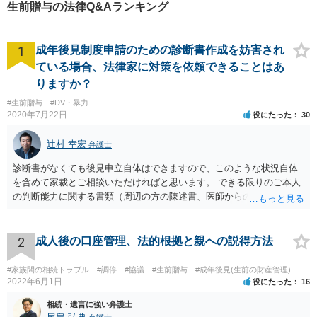
生前贈与の法律Q&Aランキング
1
成年後見制度申請のための診断書作成を妨害され
ている場合、法律家に対策を依頼できることはあ
りますか？
#生前贈与
#DV・暴力
2020年7月22日
役にたった
30
辻村 幸宏
弁護士
診断書がなくても後見申立自体はできますので、このような状況自体
を含めて家裁とご相談いただければと思います。 できる限りのご本人
の判断能力に関する書類（周辺の方の陳述書、医師からの聴取書等）
を整え、家裁の鑑定を経る前提で鑑定費用の予納金を用意し、申立て
をしていただければそこから先は進むのではないかと存じます。 ま
た、Aさんの意向を酌みすぎるあまりに後見申立ができない状況にして
2
成人後の口座管理、法的根拠と親への説得方法
いる施設の問題もありますので、当該地域の地域包括支援センターに
ご相談されるのもひとつの方法です。
#家族間の相続トラブル
#調停
#協議
#生前贈与
#成年後見(生前の財産管理)
2022年6月1日
役にたった
16
相続・遺言に強い弁護士