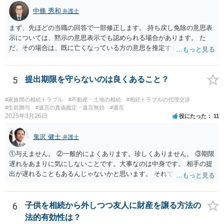
中條 秀和
弁護士
まず、先ほどの当職の回答で一部修正します。 持ち戻し免除の意思表
示については、黙示の意思表示でも認められる場合があります。 た
だ、その場合は、既に亡くなっている方の意思を推定することになり
ますので、なかなか立証のハードルは高いと思われます。それゆえ、
持ち戻し免除の意思表示は書面で明確にしておいていただくべきとい
う結論は変わりません。 誤解を与えるような回答でした。失礼しまし
5
提出期限を守らないのは良くあること？
た。 文言については、「〇〇に対する生前贈与による特別受益の持ち
戻しをすべて免除する」というのがオーソドックスなものですが、ご
#家族間の相続トラブル
#不動産・土地の相続
#相続トラブルの代理交渉
心配ならば、弁護士のところに行って、特別受益となりそうな贈与に
#生前贈与
#遺言の真偽鑑定・遺言無効
#遺言
2025年3月26日
役にたった
11
ついて説明した上で、適切な文言についてご相談してみてはいかがで
しょうか。
鬼沢 健士
弁護士
①与えません。 ②一般的によくあります。珍しくありません。 ③期限
遅れをあまりに気にしないことです。大事なのは中身です。 相手の提
出が遅れることもあるんじゃないかと思います。 それでもあなた有利
にはなりません。
6
子供を相続から外しつつ友人に財産を譲る方法の
法的有効性は？