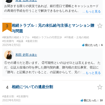
尾畠 弘典
弁護士
お聞きする限りの状況であれば、銀行窓口で通帳とキャッシュカード
の再発行手続を行うことで解決できるかもしれません。
3
相続トラブル：兄の未払給与主張とマンション贈
与問題
#家族間の相続トラブル
#相続トラブルの代理交渉
#不動産・土地の相続
#生前贈与
#協議
#遺産分割
2025年2月5日
役にたった
6
和田 史郎
弁護士
①その通りだと思います。 ②可能性といのはゼロとは言えません。 た
だ、公証人役場の印を押した贈与契約書、贈与税の支払事実、登記に
「贈与」と記載されていること、の証拠からして、兄の主張は通らな
いようには思います。 ③④その通りだと思います。 話し合いで折り合
わなければ、遺産分割調停を申し立てて進めるのがベターのような気
がしますね。
4
相続についての遺産分割
#遺産分割
#生前贈与
2022年6月8日
役にたった
10