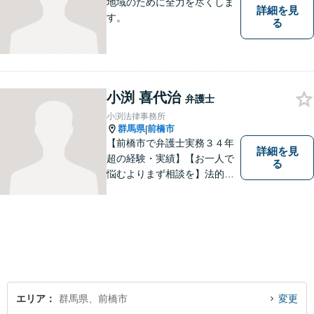
地域のために全力を尽くしま
詳細を見
す。
る
小渕 喜代治
弁護士
小渕法律事務所
群馬県
前橋市
|
【前橋市で弁護士実務３４年
詳細を見
超の経験・実績】【お一人で
る
悩むよりまず相談を】法的ト
ラブルを抱えたあなたに寄り
添い、適格な法的サービスを
提供して、最大限の利益確保
のお手伝いをします。
エリア
群馬県、前橋市
変更