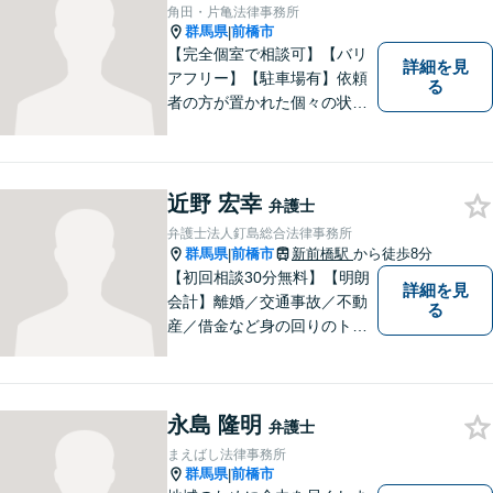
迷わずにお気軽にご相談くだ
角田・片亀法律事務所
さい。
群馬県
前橋市
|
【完全個室で相談可】【バリ
詳細を見
アフリー】【駐車場有】依頼
る
者の方が置かれた個々の状況
を知るため、よく話を聞くこ
とを大切にしています。 ま
た、事案に応じて、司法書
士、税理士等他の専門職と連
近野 宏幸
弁護士
携し、最善の方法で解決する
弁護士法人釘島総合法律事務所
ことを目指します。
群馬県
前橋市
新前橋駅
から徒歩8分
|
【初回相談30分無料】【明朗
詳細を見
会計】離婚／交通事故／不動
る
産／借金など身の回りのトラ
ブルに豊富な実績と経験あ
り！お早めのご相談が望まれ
ます。親切丁寧にわかりやす
永島 隆明
くアドバイスを行い、皆さま
弁護士
のニーズに沿った迅速な解決
まえばし法律事務所
を目指します。
群馬県
前橋市
|