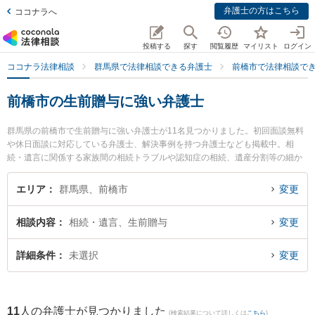
弁護士の方はこちら
ココナラへ
投稿する
探す
閲覧履歴
マイリスト
ログイン
ココナラ法律相談
群馬県で法律相談できる弁護士
前橋市で法律相談で
前橋市の生前贈与に強い弁護士
群馬県の前橋市で生前贈与に強い弁護士が11名見つかりました。初回面談無料
や休日面談に対応している弁護士、解決事例を持つ弁護士なども掲載中。相
続・遺言に関係する家族間の相続トラブルや認知症の相続、遺産分割等の細か
な分野での絞り込み検索もでき便利です。特に山田穂積法律事務所の山田 穂積
弁護士やはばたき法律事務所の羽鳥 正靖弁護士、山本法律事務所の山本 和徳弁
エリア
群馬県、前橋市
変更
護士のプロフィール情報や弁護士費用、強みなどが注目されています。『前橋
市で土日や夜間に発生した生前贈与のトラブルを今すぐに弁護士に相談した
相談内容
相続・遺言、生前贈与
変更
い』『生前贈与のトラブル解決の実績豊富な近くの弁護士を検索したい』『初
回相談無料で生前贈与を法律相談できる前橋市内の弁護士に相談予約したい』
などでお困りの相談者さんにおすすめです。
詳細条件
未選択
変更
11
人の弁護士が見つかりました
(検索結果について詳しくは
こちら
)