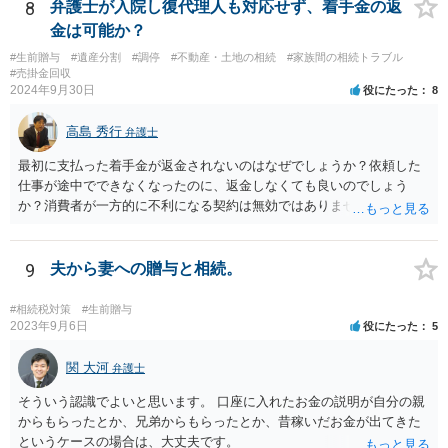
8
弁護士が入院し復代理人も対応せず、着手金の返
金は可能か？
#生前贈与
#遺産分割
#調停
#不動産・土地の相続
#家族間の相続トラブル
#売掛金回収
2024年9月30日
役にたった
8
高島 秀行
弁護士
最初に支払った着手金が返金されないのはなぜでしょうか？依頼した
仕事が途中でできなくなったのに、返金しなくても良いのでしょう
か？消費者が一方的に不利になる契約は無効ではありませんか？
着手金は、前の弁護士が倒れるまでにやった仕事に応じて清算する義
務があると思います。 倒れた弁護士が所属する弁護士会に相談さ
れた方がよいと思います。 倒れた弁護士は脳梗塞で倒れたようで
9
夫から妻への贈与と相続。
すが、 判断能力があり、復代理を倒れた弁護士の判断で復代理を
選任したのか 即ち、復代理人の選任は有効なのかという問題もあ
#相続税対策
#生前贈与
ると思います。
2023年9月6日
役にたった
5
関 大河
弁護士
そういう認識でよいと思います。 口座に入れたお金の説明が自分の親
からもらったとか、兄弟からもらったとか、昔稼いだお金が出てきた
というケースの場合は、大丈夫です。