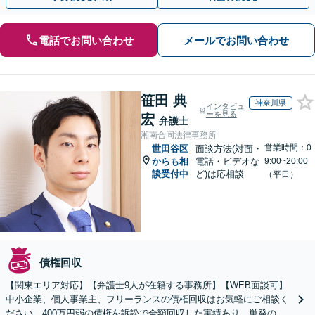
電話でお問い合わせ
メールでお問い合わせ
笹田 典
神奈川県
インタビュ
ーを見る
宏
弁護士
湘南合同法律事務所
営業時間：0
世田谷区
面談方法(対面・
からも相
電話・ビデオな
9:00~20:00
談受付中
ど)は応相談
（平日）
債権回収
【関東エリア対応】【弁護士9人が在籍する事務所】【WEB面談可】
中小企業、個人事業主、フリーランスの債権回収はお気軽にご相談く
ださい。400万円弱の債権を訴訟で全額回収した実績あり。単発のご