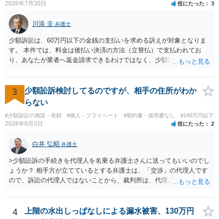
2026年7月30日
役にたった
3
は、貴殿自らが契約を解約したことによって生じた返還義務の履行を
求めるものにすぎません。貴殿の仕入先との取引関係や返金時期など
川添 圭
弁護士
の内部事情は、私に対する返還義務の発生や履行時期には何ら影響を
及ぼすものではありません。 これ以上、本件の解決を不必要に遅延さ
少額訴訟は、60万円以下の金銭の支払いを求める訴えが対象となりま
せることなく、誠意をもって速やかに返金手続を履行されるよう、強
す。 本件では、料金は後払い決済の方法（立替払）で支払われてお
く求めます。 以上
り、あなたが業者へ返金請求できるわけではなく、少額訴訟は使えな
いと思われます。 当該事業者と後払い決済業者を被告として債務不存
在確認請求訴訟を提起することも考えられますが、まずは後払い決済
業者へ（原契約のクーリング・オフの証拠の写しとともに）支払拒絶
3
少額訟訴検討してるのですが、相手の住所がわか
の通知書を送り、もし訴訟や支払督促を行ってきた場合には全面的に
らない
争う、というやり方がベターではないかと思います。弁護士会の相談
#少額訴訟の相談・依頼
#個人・プライベート
#契約書・借用書なし
#140万円以下
センター等で、消費者問題に強い弁護士（消費者保護委員会に所属し
2026年8月3日
役にたった
2
ているなど）へ相談されることをお勧めします。
白井 弘昭
弁護士
>少額訟訴の手続きを代理人を名乗る弁護士さんに送ってもいいのでし
ょうか？ 相手方が立てているとする弁護士は、「交渉」の代理人です
ので、訴訟の代理人ではないことから、裁判所は、代理人宛ての訴状
を受け取ることは無いと思われます。 なお、交渉段階で代理人が就い
ている場合は、相手方（被告）の住所で訴状を作成提出し、裁判所に
代理人が就いていたことを知らせると（訴状の記載内容から明らかな
4
上階の水出しっぱなしによる漏水被害、130万円