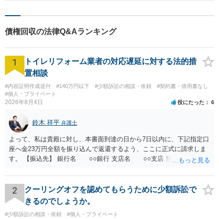
す。 元本のみ返済を受けるというご対応でよろしいかと思います。
債権回収の法律Q&Aランキング
1
トイレリフォーム業者の対応遅延に対する法的措
置相談
#内容証明作成送付
#140万円以下
#少額訴訟の相談・依頼
#契約書・借用書なし
#個人・プライベート
2026年8月4日
役にたった
6
鈴木 祥平
弁護士
よって、私は貴殿に対し、本書面到達の日から7日以内に、下記指定口
座へ金23万円全額を振り込んで返還するよう、ここに正式に請求しま
す。 【振込先】 銀行名 ○○銀行 支店名 ○○支店 預金種別 普通
口座番号 ○○○○○○○ 口座名義 ○○○○ 万一、上記期限までに返金がな
されない場合には、貴殿には任意に返金する意思がないものと判断
し、やむを得ず、返還金23万円及びこれに対する遅延損害金の支払い
2
クーリングオフを認めてもらうために少額訴訟で
を求める民事訴訟、支払督促その他必要な法的手続を直ちに講じま
きるのでしょうか。
す。 その際には、訴訟に要する費用その他法令上認められる金員につ
#少額訴訟の相談・依頼
#個人・プライベート
いても併せて請求する予定ですので、あらかじめ申し添えます。 本件