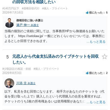
場合も）、裁判所が当該代理人弁護士に事前連絡し、引き続き訴訟も
の回収方法を相談したい
受任するかを聞いたうえで、受任の意志が明らかになったところで、
#140万円以下
#債権回収代行
#個人・プライベート
直接被告に送達するのではなく、代理人に訴状の受領を促すこともあ
2026年7月16日
役にたった
5
ります。 ラインのやり取りでしか証拠がないと、実際の本人性が明ら
かではありません。もちろん弁護士（２０万円の請求で代理人弁護士
債権回収に強い弁護士
に委任するかも疑わしいのですが）も住所は明らかにしないでしょ
瀬戸 伸一
弁護士
う。 何か本人を示す事実（振込先などの情報）から、相手の住所等の
当職の個別のご依頼に関しては、当事務所HPから御連絡をお願いいた
情報を割り出していくしかないように思えます。 以上、ご参考まで。
します。 https://setolaw.jp/ 一般にどれくらいかについては、事務所に
よるとしか回答できかねます。
5
元恋人から代金支払済みのライブチケットを回収
したい。
#少額訴訟の相談・依頼
#個人・プライベート
2026年8月3日
役にたった
2
川添 圭
弁護士
以下、私見を含む回答になります。 相手方があなたのチケットを（代
金を受け取った上で）購入したという代理購入の合意を重視すれば、
チケットのうち1枚の所有権あるいは使用権限があなたにあり、チケッ
トの引渡しを求める権利があるという主張が認められやすいといえま