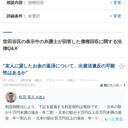
相談内容
債権回収
変更
詳細条件
未選択
変更
世田谷区の表示中の弁護士が回答した債権回収に関する法
律Q&A
"友人に貸したお金の返済について、出資法違反の可能
性はあるか"
#リボ払い
#加害者
#個人・プライベート
#個人・プライベート
2024年04月02日(火)
役にたった
1
松宮 英人
弁護士
利息制限法により、下記を超過する利息契約は無効です。 ・元本の額
が十万円未満の場合 年二割 ・元本の額が十万円以上百万円未満の場
合 年一割八分 ・元本の額が百万円以上の場合 年一割五分 出資法に
より、個人間であっても、年109.5％を超える利息の契約は罰則対象で