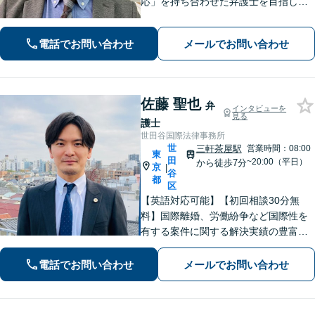
応」を持ち合わせた弁護士を目指して
【相続問題】依頼者様の言葉に耳を傾
け、お気持ちを尊重することを心掛け
電話でお問い合わせ
メールでお問い合わせ
ております【借金問題】迅速な対応で
人生の再出発をサポートします【千歳
烏山駅2分】
佐藤 聖也
弁
インタビューを
見る
護士
世田谷国際法律事務所
世
三軒茶屋駅
営業時間：08:00
東
田
~20:00（平日）
から徒歩7分
京
|
谷
都
区
【英語対応可能】【初回相談30分無
料】国際離婚、労働紛争など国際性を
有する案件に関する解決実績の豊富な
弁護士が丁寧に対応いたします【夜
間・休日・オンライン対応も可】【三
電話でお問い合わせ
メールでお問い合わせ
軒茶屋駅徒歩7分】