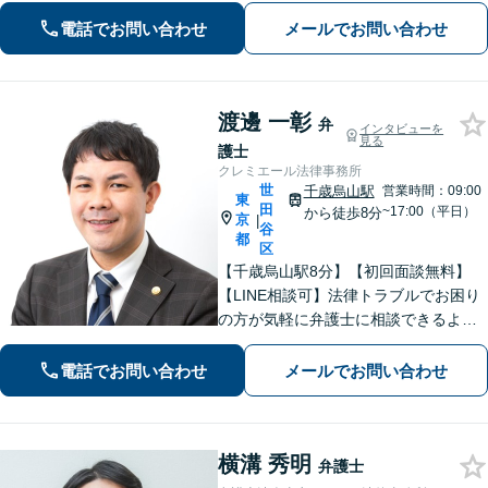
◎誠心誠意サポートします。正式なご
電話でお問い合わせ
メールでお問い合わせ
契約後は「弁護士が全て対応いたしま
す」【交通事故・離婚】はお任せくだ
さい！
渡邊 一彰
弁
インタビューを
見る
護士
クレミエール法律事務所
世
千歳烏山駅
営業時間：09:00
東
田
~17:00（平日）
から徒歩8分
京
|
谷
都
区
【千歳烏山駅8分】【初回面談無料】
【LINE相談可】法律トラブルでお困り
の方が気軽に弁護士に相談できるよう
な体制を整えています。お話ししやす
い雰囲気づくりと、丁寧な説明、スピ
電話でお問い合わせ
メールでお問い合わせ
ード対応を心がけています。ぜひご相
談ください。【休日・夜間面談可】
横溝 秀明
弁護士