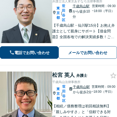
弁護士法人東京あすなろ法律事務所
世
千歳烏山駅
営業時間：09:30
東
田
~18:00（平日）
から徒歩10
京
|
谷
分
都
区
【千歳烏山駅・仙川駅15分】お抱え弁
護士として親身にサポート【借金問
題】全国各地での解決実績多数！ご相
談は何度でも無料で、迅速かつ的確な
対応で満足度の高い解決を目指します
電話でお問い合わせ
メールでお問い合わせ
【相続・遺言】協議・調停・裁判に幅
広く対応【分割払い対応】【電話相談
OK】
松宮 英人
弁護士
千歳烏山法律事務所
世
千歳烏山駅
営業時間：09:00
東
田
~18:00（平日）
から徒歩2分
京
|
谷
都
区
【相続／債務整理は初回相談無料】
「親しみやすさ」と「信頼できる対