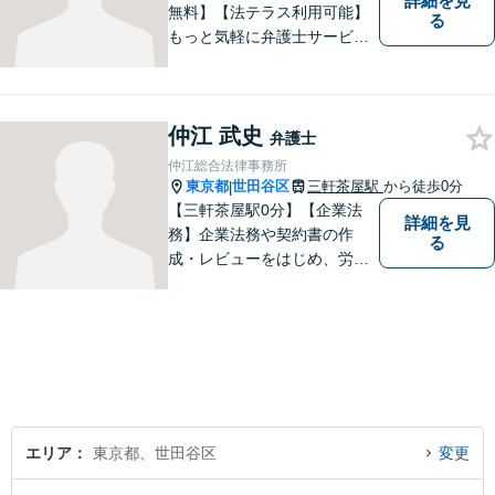
詳細を見
無料】【法テラス利用可能】
る
もっと気軽に弁護士サービス
をご利用いただきたいとの思
いから、さまざまなご相談に
幅広く対応いたします。日常
仲江 武史
生活の法的トラブルは、基本
弁護士
的にどのようなことでもご相
仲江総合法律事務所
談に応じます。お気軽にご相
東京都
世田谷区
三軒茶屋駅
から徒歩0分
|
談ください。
【三軒茶屋駅0分】【企業法
詳細を見
務】企業法務や契約書の作
る
成・レビューをはじめ、労働
問題、資金調達、M&A、事業
再生など幅広い案件に対応。
一つひとつのご依頼に迅速か
つ丁寧に取り組み、実務に即
した的確な助言を行います。
エリア
東京都、世田谷区
変更