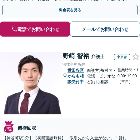
依頼から、顧問契約まで対応しております
料金表を見る
電話でお問い合わせ
メールでお問い合わせ
野﨑 智裕
弁護士
東京都
法律事務所碧
営業時間：1
世田谷区
面談方法(対面・
からも相
電話・ビデオな
0:00~19:00
談受付中
ど)は応相談
（平日）
債権回収
【神谷町駅1分】【初回面談無料】「取引先から入金がない」「貸し