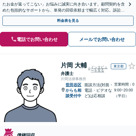
たお金が返ってこない」お悩みに誠実に向き合います。顧問契約を含
めた包括的なサポートから、単発の回収依頼まで幅広く対応。訴訟や
交渉で、権利を守るために尽力【夜間相談可】
料金表を見る
電話でお問い合わせ
メールでお問い合わせ
片岡 大輔
東京都
インタビュ
ーを見る
弁護士
片岡法律事務所
営業時間：0
世田谷区
面談方法(対面・
からも相
電話・ビデオな
9:00~20:00
談受付中
ど)は応相談
（平日）
債権回収