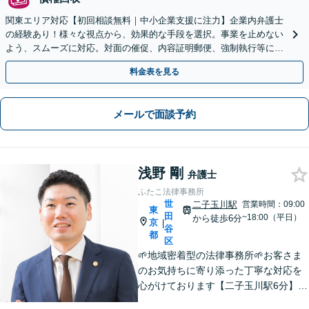
関東エリア対応【初回相談無料｜中小企業支援に注力】企業内弁護士
の経験あり！様々な視点から、効果的な手段を選択。事業を止めない
よう、スムーズに対応。対面の催促、内容証明郵便、強制執行等に精
通。お困りの方はすぐにご相談を【オンライン面談◎】
料金表を見る
メールで面談予約
浅野 剛
弁護士
ふたこ法律事務所
世
二子玉川駅
営業時間：09:00
東
田
~18:00（平日）
から徒歩6分
京
|
谷
都
区
🌱地域密着型の法律事務所🌱お客さま
のお気持ちに寄り添った丁寧な対応を
心がけております【二子玉川駅6分】個
人事務所だからこそ実現できる柔軟さ