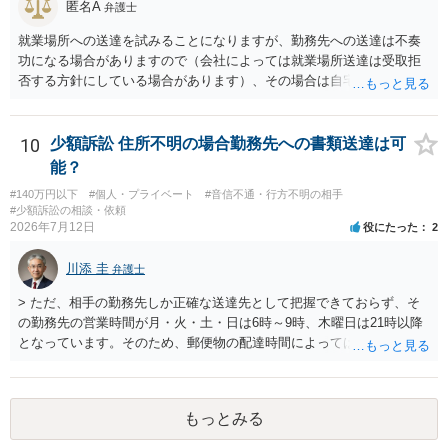
匿名A
弁護士
就業場所への送達を試みることになりますが、勤務先への送達は不奏
功になる場合がありますので（会社によっては就業場所送達は受取拒
否する方針にしている場合があります）、その場合は自宅の住所調査
が必要になるでしょう。
10
少額訴訟 住所不明の場合勤務先への書類送達は可
能？
#140万円以下
#個人・プライベート
#音信不通・行方不明の相手
#少額訴訟の相談・依頼
2026年7月12日
役にたった
2
川添 圭
弁護士
> ただ、相手の勤務先しか正確な送達先として把握できておらず、そ
の勤務先の営業時間が月・火・土・日は6時～9時、木曜日は21時以降
となっています。そのため、郵便物の配達時間によっては受け取りが
難しい可能性があります。 営業時間を具体的に明らかにして、早朝・
夜間の送達を上申するのが基本になりますが、感覚的には郵便局を動
かすには早すぎるので執行官送達を申し立てる必要があるかもしれま
もっとみる
せん。裁判所としては（あまりに特殊すぎて）就業場所送達を認めな
い可能性もありますし、執行官送達には費用もかかりますので、まず