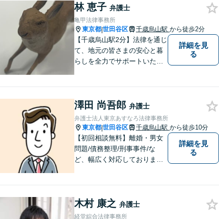
林 恵子
弁護士
亀甲法律事務所
東京都
世田谷区
千歳烏山駅
から徒歩2分
|
【千歳烏山駅2分】法律を通じ
詳細を見
て、地元の皆さまの安心と暮
る
らしを全力でサポートいたし
ます！丁寧にお話をお伺い、
分かりやすくご説明すること
を大切にしています。どんな
澤田 尚吾郎
に複雑なお悩みでも、安心し
弁護士
てご相談ください。※電話は
弁護士法人東京あすなろ法律事務所
面談予約のみ。【地域密着型
東京都
世田谷区
千歳烏山駅
から徒歩10分
|
の法律事務所】
【初回相談無料】離婚・男女
詳細を見
問題/債務整理/刑事事件/な
る
ど、幅広く対応しておりま
す。お困りごとは、すぐにご
相談ください！依頼者さまの
意向を汲み取り、希望を尊重
木村 康之
した弁護活動を行います。
弁護士
【電話相談可】
経堂綜合法律事務所