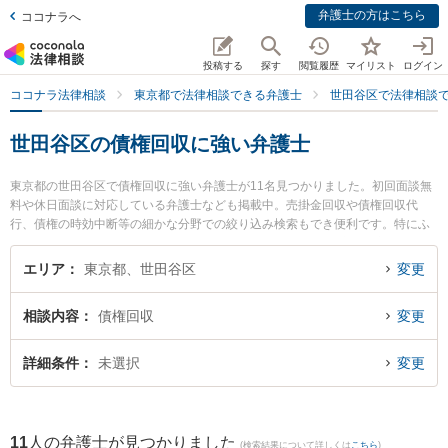
弁護士の方はこちら
ココナラへ
投稿する
探す
閲覧履歴
マイリスト
ログイン
ココナラ法律相談
東京都で法律相談できる弁護士
世田谷区で法律相談
世田谷区の債権回収に強い弁護士
東京都の世田谷区で債権回収に強い弁護士が11名見つかりました。初回面談無
料や休日面談に対応している弁護士なども掲載中。売掛金回収や債権回収代
行、債権の時効中断等の細かな分野での絞り込み検索もでき便利です。特にふ
たこ法律事務所の浅野 剛弁護士やクレミエール法律事務所の渡邊 一彰弁護士、
弁護士法人東京あすなろ法律事務所の横溝 秀明弁護士のプロフィール情報や弁
エリア
東京都、世田谷区
変更
護士費用、強みなどが注目されています。『世田谷区で土日や夜間に発生した
債権回収のトラブルを今すぐに弁護士に相談したい』『債権回収のトラブル解
相談内容
債権回収
変更
決の実績豊富な近くの弁護士を検索したい』『初回相談無料で債権回収を法律
相談できる世田谷区内の弁護士に相談予約したい』などでお困りの相談者さん
におすすめです。
詳細条件
未選択
変更
11
人の弁護士が見つかりました
(検索結果について詳しくは
こちら
)