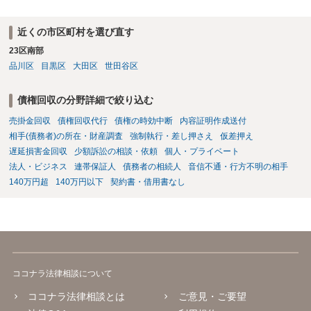
は裁判所へ相談した方がよいと思います。
近くの市区町村を選び直す
23区南部
品川区
目黒区
大田区
世田谷区
債権回収の分野詳細で絞り込む
売掛金回収
債権回収代行
債権の時効中断
内容証明作成送付
相手(債務者)の所在・財産調査
強制執行・差し押さえ
仮差押え
遅延損害金回収
少額訴訟の相談・依頼
個人・プライベート
法人・ビジネス
連帯保証人
債務者の相続人
音信不通・行方不明の相手
140万円超
140万円以下
契約書・借用書なし
ココナラ法律相談について
ココナラ法律相談とは
ご意見・ご要望