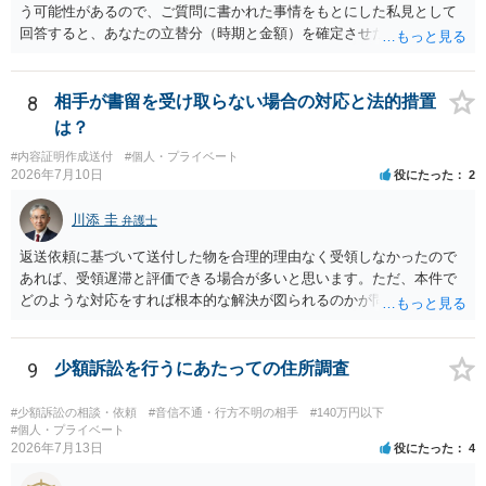
う可能性があるので、ご質問に書かれた事情をもとにした私見として
に難しいところがあります。 こちらについては、一度、最寄りの警察
回答すると、あなたの立替分（時期と金額）を確定させた上で、淡々
署に被害相談をするようにしてください。 具体的な見通しに関して
と訴訟提起する方がよい事案ではないかと思料します。支払督促だ
は、証拠を拝見する必要があるため、直接弁護士にご相談された方が
と、もし異議申立てがなされる可能性が高そうであれば時間の浪費
良いかと思います。
（通常訴訟へ移行する日数分空転する）になりますし、支払督促及び
8
相手が書留を受け取らない場合の対応と法的措置
その異議後の通常訴訟は相手方の住所地が管轄裁判所になるため（特
は？
に相手方が遠方である場合は）対応が面倒な場合があるからです。相
#内容証明作成送付
#個人・プライベート
手方の主張については、和解で減額を考慮すればよいと思います。 な
2026年7月10日
役にたった
2
お、残念ながら、「連絡も返ってこず、返済の目処も立たずで精神的
ダメージが大きく」という理由では、慰謝料請求は通常は認められま
川添 圭
弁護士
せん。
返送依頼に基づいて送付した物を合理的理由なく受領しなかったので
あれば、受領遅滞と評価できる場合が多いと思います。ただ、本件で
どのような対応をすれば根本的な解決が図られるのかが問題になるた
め、詳しい事情が必要です。弁護士へ直接相談した方がよい事案と思
料します。
9
少額訴訟を行うにあたっての住所調査
#少額訴訟の相談・依頼
#音信不通・行方不明の相手
#140万円以下
#個人・プライベート
2026年7月13日
役にたった
4