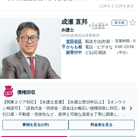
11件中 1-11件を表示
成瀬 直邦
東京都
インタビュ
ーを見る
弁護士
NN赤坂溜池法律事務所
営業時間：0
世田谷区
面談方法(対面・
からも相
電話・ビデオな
0:00~23:59
談受付中
ど)は応相談
（平日）
債権回収
【関東エリア対応】【弁護士直通】【弁護士歴10年以上】【オンライ
ン相談可】「請負代金・売掛金・貸金ほか幅広い債権回収に対応」銀
行口座・不動産・売掛先など、差押え可能な資産を丁寧に調査し、効
果的な手続きを選択します【休日・夜間相談可】
事例を見る(1件)
料金表を見る