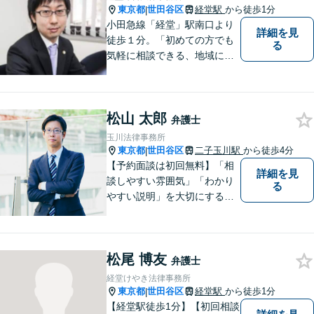
東京都
世田谷区
経堂駅
から徒歩1分
|
小田急線「経堂」駅南口より
詳細を見
徒歩１分。「初めての方でも
る
気軽に相談できる、地域に根
差した法律事務所」です。 み
なさまの身近で起こり得る
様々な法的問題の解決に「誠
松山 太郎
実に」「丁寧に」「迅速に」
弁護士
取り組みます。 （東京弁護士
玉川法律事務所
会所属・代表弁護士木村康
東京都
世田谷区
二子玉川駅
から徒歩4分
|
之）
【予約面談は初回無料】「相
詳細を見
談しやすい雰囲気」「わかり
る
やすい説明」を大切にする事
務所【弁護士11年目】相談者
さまが求める真の解決を目指
します。不動産関連事件・相
松尾 博友
続・離婚に強み【二子玉川駅4
弁護士
分】【夜間面談OK】
経堂けやき法律事務所
東京都
世田谷区
経堂駅
から徒歩1分
|
【経堂駅徒歩1分】【初回相談