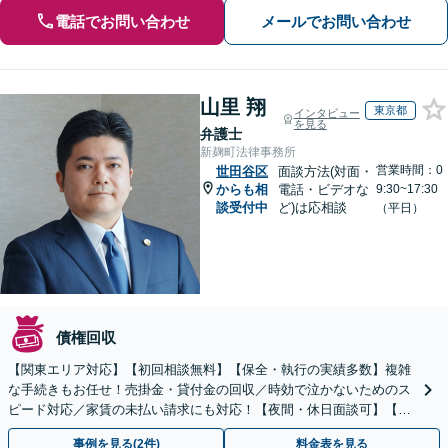
電話でお問い合わせ
メールでお問い合わせ
山里 翔
東京都
インタビュー
を見る
弁護士
新麹町法律事務所
営業時間：0
世田谷区
面談方法(対面・
からも相
電話・ビデオな
9:30~17:30
談受付中
ど)は応相談
（平日）
債権回収
【関東エリア対応】【初回相談無料】【保全・執行の実績多数】複雑
な手続きもお任せ！売掛金・貸付金の回収／時効で泣かないためのス
ピード対応／家賃の未払い請求にも対応！【夜間・休日面談可】【完
全個室】
事例を見る(2件)
料金表を見る