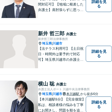
詳細を見
間対応可】【地域に根差した
る
弁護士】肩肘張らずに思って
いることや感じていることを
お話しいただき、解決案を一
緒に考えていきましょう。
新井 哲三郎
弁護士
新井哲三郎法律事務所
埼玉県
川越市
|
【法テラス利用可】【土日祝
詳細を見
日・時間外は要予約で対応
る
可】埼玉県川越市の弁護士で
す。迅速かつ丁寧な仕事を心
がけております。まずはお気
軽にご相談ください。
横山 聡
弁護士
弁護士法人ポート 川越中央法律事務所
埼玉県
川越市
本川越駅
から徒歩6分
|
【本川越駅6分】【完全個室】
詳細を見
私は、相談者様の悩みを丁寧
る
にお聞きし、問題を順を追っ