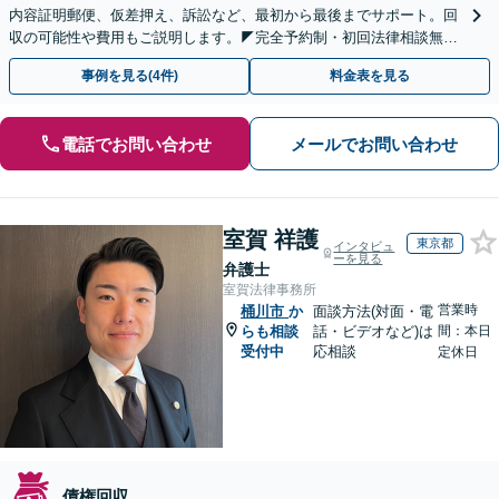
内容証明郵便、仮差押え、訴訟など、最初から最後までサポート。回
収の可能性や費用もご説明します。◤完全予約制・初回法律相談無料
◢
事例を見る(4件)
料金表を見る
電話でお問い合わせ
メールでお問い合わせ
室賀 祥護
東京都
インタビュ
ーを見る
弁護士
室賀法律事務所
営業時
桶川市
か
面談方法(対面・電
らも相談
話・ビデオなど)は
間：本日
受付中
応相談
定休日
債権回収