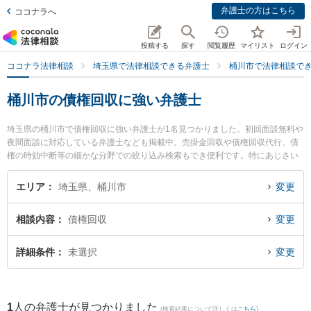
弁護士の方はこちら
ココナラへ
投稿する
探す
閲覧履歴
マイリスト
ログイン
ココナラ法律相談
埼玉県で法律相談できる弁護士
桶川市で法律相談で
桶川市の債権回収に強い弁護士
埼玉県の桶川市で債権回収に強い弁護士が1名見つかりました。初回面談無料や
夜間面談に対応している弁護士なども掲載中。売掛金回収や債権回収代行、債
権の時効中断等の細かな分野での絞り込み検索もでき便利です。特にあじさい
法律事務所の渡辺 俊和弁護士のプロフィール情報や弁護士費用、強みなどが注
目されています。『桶川市で土日や夜間に発生した債権回収のトラブルを今す
エリア
埼玉県、桶川市
変更
ぐに弁護士に相談したい』『債権回収のトラブル解決の実績豊富な近くの弁護
士を検索したい』『初回相談無料で債権回収を法律相談できる桶川市内の弁護
相談内容
債権回収
変更
士に相談予約したい』などでお困りの相談者さんにおすすめです。
詳細条件
未選択
変更
1
人の弁護士が見つかりました
(検索結果について詳しくは
こちら
)