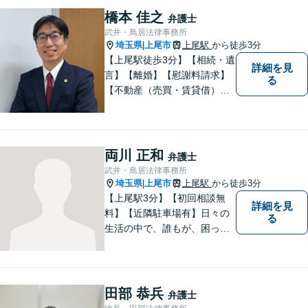
橋本 佳之
弁護士
武井・鳥居法律事務所
埼玉県
上尾市
上尾駅
から徒歩3分
|
【上尾駅徒歩3分】【相続・遺
詳細を見
言】【離婚】【慰謝料請求】
る
【不動産（売買・賃貸借）】
ほか、民事・家事事件全般に
ご対応させていだきます。ま
ずはお気軽にご相談下さい。
両川 正和
弁護士
武井・鳥居法律事務所
埼玉県
上尾市
上尾駅
から徒歩3分
|
【上尾駅3分】【初回相談無
詳細を見
料】【近隣駐車場有】日々の
る
生活の中で、誰もが、困っ
て、悩んで、どうしたらいい
かわからなくて、途方に暮れ
て、何がなんだかわからなく
なってしまうことがあると思
田部 恭兵
弁護士
います。そんな時は、お気軽