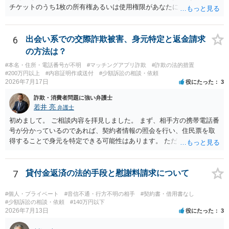
チケットのうち1枚の所有権あるいは使用権限があなたにあり、チケッ
トの引渡しを求める権利があるという主張が認められやすいといえま
す。 一方、このチケット購入には「相手方と一緒に行く」という合意
も付随していたことを無視することができません。こちらを重視すれ
6
出会い系での交際詐欺被害、身元特定と返金請求
ば、交際を終了させたことにより「一緒に行く」という結果の実現に
の方法は？
重大な障害が発生しており、当然にチケットを引き渡すべきといえる
#本名・住所・電話番号が不明
#マッチングアプリ詐欺
#詐欺の法的措置
かは微妙であり、むしろ返金すべきとするのが当事者の合理的意思に
#200万円以上
#内容証明作成送付
#少額訴訟の相談・依頼
合致するのではないか、という判断に傾くことになると思います。 例
2026年7月17日
役にたった
3
えば、当該チケットが座席指定である場合、交際を解消した2人が当日
詐欺・消費者問題に強い弁護士
隣り合わせになることは避けたいという心理が働くことも無理からぬ
若井 亮
弁護士
ところです。一方、チケットがエリア指定のアリーナ席であれば隣り
合わせにならずに済むかもしれませんし、そのチケットが入手困難で
初めまして。 ご相談内容を拝見しました。 まず、相手方の携帯電話番
あったり特別席であったりすれば、判断は変わってくるかもしれませ
号が分かっているのであれば、契約者情報の照会を行い、住民票を取
ん。当該チケットがチケット転売防止法に規定する特定興行入場券に
得することで身元を特定できる可能性はあります。 ただ、他人名義の
該当し、券面上使用者が指定されている場合には、チケット引渡し以
携帯電話であるなどした場合には特定に結びつけることは難しいとこ
外に選択肢がない場合もあるでしょう。 このように、本件の紛争は、
ろです。 LINEについても、詐欺の事案であれば照会できる可能性はあ
法的には「当事者の合理的意思」がどこにあるのかを追求した解決が
りますが、携帯電話の番号を経由する方法より難しくなります。 身元
7
貸付金返済の法的手段と慰謝料請求について
必要になると思われます。なかなか難しい問題なので、弁護士によっ
を特定した後は、返金の理屈があるかどうかを確認していきます。 基
ても回答は異なるかもしれません。
本的に贈与に該当する場合には返金請求ができません。 詐欺を含め、
#個人・プライベート
#音信不通・行方不明の相手
#契約書・借用書なし
当方に返金の理屈があるかどうかを確認していきます。 さらに、渡し
#少額訴訟の相談・依頼
#140万円以下
2026年7月13日
役にたった
3
た金額について、裏付けがあるかどうかも精査します。 上記を経て、
身元の特定、返金の理屈があると判断できるのであれば、まずは交渉