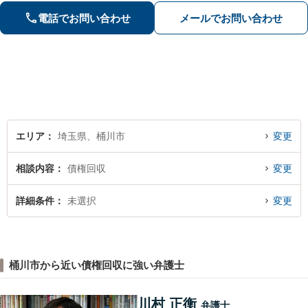
イス【インターネット】スピーディー
電話でお問い合わせ
メールでお問い合わせ
な対応で円滑な解決を目指します【桶
川駅6分】【オンライン相談OK】
エリア
埼玉県、桶川市
変更
相談内容
債権回収
変更
詳細条件
未選択
変更
桶川市から近い債権回収に強い弁護士
川村 正衡
弁護士