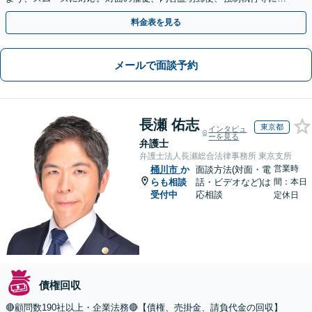
通。お困りの方はすぐにご相談を【オンライン面談◎】
料金表を見る
メールで面談予約
長瀬 佑志
東京都
インタビュ
ーを見る
弁護士
弁護士法人長瀬総合法律事務所 東京支所
営業時
桶川市
か
面談方法(対面・電
らも相談
話・ビデオなど)は
間：本日
受付中
応相談
定休日
債権回収
🔴顧問数190社以上・企業法務🔴【債権、売掛金、請負代金の回収】