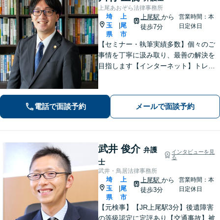
上尾あおぞら法律事務所
埼
上
上尾駅
から
営業時間：本
玉
尾
|
日定休日
徒歩7分
県
市
【セミナー・執筆実績多数】個々のご
事情を丁寧に汲み取り、最善の解決を
目指します【インターネット】トレン
ト問題・悪質な書き込み・風評被害な
ど、迅速な対応を心掛けます【離婚問
題】検討段階、協議から訴訟まで。あ
電話で面談予約
メールで面談予約
らゆるフェーズに対応【上尾駅7分】
武井 俊介
弁護
インタビューを見
る
士
武井・鳥居法律事務所
埼
上
上尾駅
から
営業時間：本
玉
尾
|
日定休日
徒歩3分
県
市
【元検事】【JR上尾駅3分】後遺障害
の等級認定に定評あり【交通事故】被