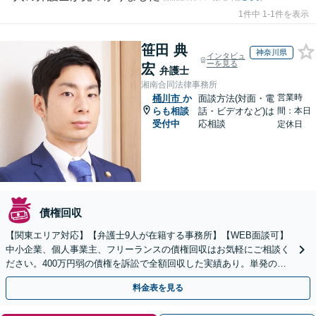
1件中 1-1件を表示
笹田 典
神奈川県
インタビュ
ーを見る
宏
弁護士
湘南合同法律事務所
営業時
桶川市
か
面談方法(対面・電
らも相談
話・ビデオなど)は
間：本日
受付中
応相談
定休日
債権回収
【関東エリア対応】【弁護士9人が在籍する事務所】【WEB面談可】
中小企業、個人事業主、フリーランスの債権回収はお気軽にご相談く
ださい。400万円弱の債権を訴訟で全額回収した実績あり。単発のご
依頼から、顧問契約まで対応しております
料金表を見る