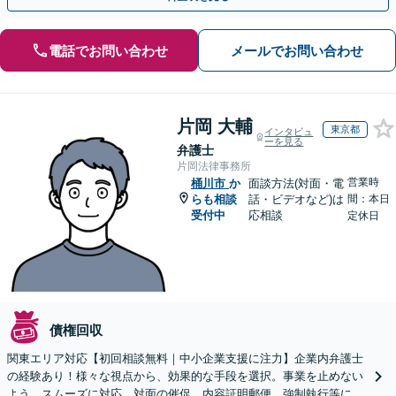
電話でお問い合わせ
メールでお問い合わせ
片岡 大輔
東京都
インタビュ
ーを見る
弁護士
片岡法律事務所
営業時
桶川市
か
面談方法(対面・電
らも相談
話・ビデオなど)は
間：本日
受付中
応相談
定休日
債権回収
関東エリア対応【初回相談無料｜中小企業支援に注力】企業内弁護士
の経験あり！様々な視点から、効果的な手段を選択。事業を止めない
よう、スムーズに対応。対面の催促、内容証明郵便、強制執行等に精