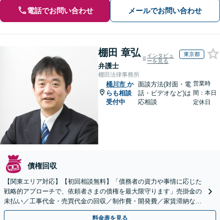
電話でお問い合わせ
メールでお問い合わせ
棚田 章弘
東京都
インタビュ
ーを見る
弁護士
棚田法律事務所
営業時
桶川市
か
面談方法(対面・電
らも相談
話・ビデオなど)は
間：本日
受付中
応相談
定休日
債権回収
【関東エリア対応】【初回相談無料】「債務者の資力や事情に応じた
戦略的アプローチで、依頼者さまの債権を最大限守ります」売掛金の
未払い／工事代金・売買代金の回収／制作費・開発費／家賃滞納な
ど、事業活動で発生するあらゆる債権回収に実績あり
料金表を見る