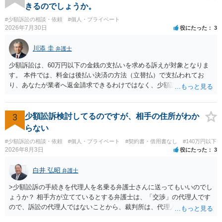
を求める民事訴訟、支払督促その他必要な法的手続を直ちに講じま
きるのでしょうか。
す。 その際には、訴訟に要する費用その他法令上認められる金員につ
#少額訴訟の相談・依頼
#個人・プライベート
いても併せて請求する予定ですので、あらかじめ申し添えます。 本件
2026年7月30日
役にたった
3
は、貴殿自らが契約を解約したことによって生じた返還義務の履行を
求めるものにすぎません。貴殿の仕入先との取引関係や返金時期など
川添 圭
弁護士
の内部事情は、私に対する返還義務の発生や履行時期には何ら影響を
及ぼすものではありません。 これ以上、本件の解決を不必要に遅延さ
少額訴訟は、60万円以下の金銭の支払いを求める訴えが対象となりま
せることなく、誠意をもって速やかに返金手続を履行されるよう、強
す。 本件では、料金は後払い決済の方法（立替払）で支払われてお
く求めます。 以上
り、あなたが業者へ返金請求できるわけではなく、少額訴訟は使えな
いと思われます。 当該事業者と後払い決済業者を被告として債務不存
在確認請求訴訟を提起することも考えられますが、まずは後払い決済
業者へ（原契約のクーリング・オフの証拠の写しとともに）支払拒絶
3
少額訟訴検討してるのですが、相手の住所がわか
の通知書を送り、もし訴訟や支払督促を行ってきた場合には全面的に
らない
争う、というやり方がベターではないかと思います。弁護士会の相談
#少額訴訟の相談・依頼
#個人・プライベート
#契約書・借用書なし
#140万円以下
センター等で、消費者問題に強い弁護士（消費者保護委員会に所属し
2026年8月3日
役にたった
3
ているなど）へ相談されることをお勧めします。
白井 弘昭
弁護士
>少額訟訴の手続きを代理人を名乗る弁護士さんに送ってもいいのでし
ょうか？ 相手方が立てているとする弁護士は、「交渉」の代理人です
ので、訴訟の代理人ではないことから、裁判所は、代理人宛ての訴状
を受け取ることは無いと思われます。 なお、交渉段階で代理人が就い