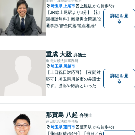
池長・田部法律事務所
に私にご相談ください。
埼玉県
上尾市
上尾駅
から徒歩3分
|
【JR線上尾駅より3分】【初
詳細を見
回相談無料】離婚男女問題/交
る
通事故/借金問題/遺産相続/債
権回収を中心とした幅広い分
野を取り扱っております。皆
様に安心していただけるよう
に無料相談を時間を区切らず
重成 大毅
弁護士
に設けております。ぜひ、お
重成大毅法律事務所
気軽にご相談ください。
埼玉県
川越市
|
【土日祝日対応可】【夜間対
詳細を見
応可】埼玉県川越市の弁護士
る
です。勝訴や敗訴といった結
果にかかわらず、依頼者の心
にある憤りや不安を取り除き
ます。ぜひ一度ご相談くださ
い。
那賀島 八起
弁護士
蓮田総合法律事務所
埼玉県
蓮田市
蓮田駅
から徒歩4分
|
【蓮田駅徒歩4分】【当日／夜