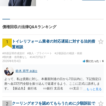
て解決することを心がけてい
ます。 法律を利用することは
決して悪いことではありませ
ん。問題を解決するための適
切なサポートを提供します。
債権回収の法律Q&Aランキング
お気軽にご相談ください。
1
トイレリフォーム業者の対応遅延に対する法的措
置相談
#内容証明作成送付
#個人・プライベート
#少額訴訟の相談・依頼
#契約書・借用書なし
#140万円以下
2026年8月4日
役にたった
6
鈴木 祥平
弁護士
よって、私は貴殿に対し、本書面到達の日から7日以内に、下記指定口
座へ金23万円全額を振り込んで返還するよう、ここに正式に請求しま
す。 【振込先】 銀行名 ○○銀行 支店名 ○○支店 預金種別 普通
口座番号 ○○○○○○○ 口座名義 ○○○○ 万一、上記期限までに返金がな
されない場合には、貴殿には任意に返金する意思がないものと判断
し、やむを得ず、返還金23万円及びこれに対する遅延損害金の支払い
2
クーリングオフを認めてもらうために少額訴訟で