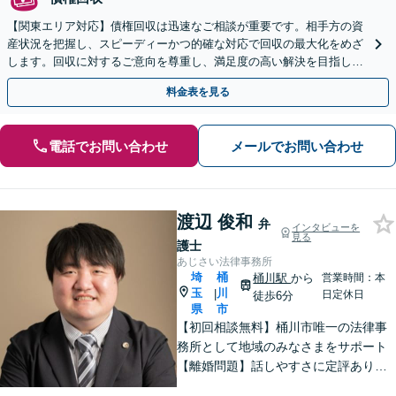
【関東エリア対応】債権回収は迅速なご相談が重要です。相手方の資
産状況を把握し、スピーディーかつ的確な対応で回収の最大化をめざ
します。回収に対するご意向を尊重し、満足度の高い解決を目指しま
す【休日・夜間相談対応】
料金表を見る
電話でお問い合わせ
メールでお問い合わせ
渡辺 俊和
弁
インタビューを
見る
護士
あじさい法律事務所
埼
桶
桶川駅
から
営業時間：本
玉
川
|
日定休日
徒歩6分
県
市
【初回相談無料】桶川市唯一の法律事
務所として地域のみなさまをサポート
【離婚問題】話しやすさに定評あり！1
00件以上の対応実績を活かしたアドバ