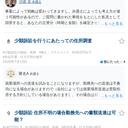
川添 圭
からスタートすることになるでしょう。 ご理解のとおり、詐欺である
弁護士
ことの立証は簡単ではありません。 刑事事件化が出来るのであれば、
事案によって戦略は変わってきますし、弁護士によっても考え方が違
返金交渉で有利になる可能性がありますが、民事上の詐欺の立証以上
う可能性があるので、ご質問に書かれた事情をもとにした私見として
に難しいところがあります。 こちらについては、一度、最寄りの警察
回答すると、あなたの立替分（時期と金額）を確定させた上で、淡々
署に被害相談をするようにしてください。 具体的な見通しに関して
と訴訟提起する方がよい事案ではないかと思料します。支払督促だ
は、証拠を拝見する必要があるため、直接弁護士にご相談された方が
と、もし異議申立てがなされる可能性が高そうであれば時間の浪費
良いかと思います。
（通常訴訟へ移行する日数分空転する）になりますし、支払督促及び
8
少額訴訟を行うにあたっての住所調査
その異議後の通常訴訟は相手方の住所地が管轄裁判所になるため（特
に相手方が遠方である場合は）対応が面倒な場合があるからです。相
#少額訴訟の相談・依頼
#個人・プライベート
#140万円以下
手方の主張については、和解で減額を考慮すればよいと思います。 な
#音信不通・行方不明の相手
2026年7月13日
役にたった
4
お、残念ながら、「連絡も返ってこず、返済の目処も立たずで精神的
ダメージが大きく」という理由では、慰謝料請求は通常は認められま
匿名A
せん。
弁護士
就業場所への送達を試みることになりますが、勤務先への送達は不奏
功になる場合がありますので（会社によっては就業場所送達は受取拒
否する方針にしている場合があります）、その場合は自宅の住所調査
が必要になるでしょう。
9
少額訴訟 住所不明の場合勤務先への書類送達は可
能？
#140万円以下
#少額訴訟の相談・依頼
#音信不通・行方不明の相手