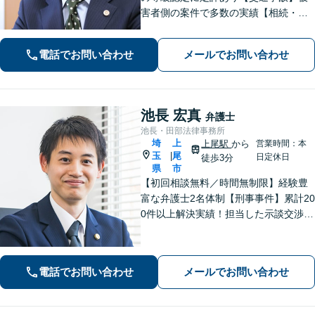
害者側の案件で多数の実績【相続・遺
言】紛争解決、遺言書作成をサポート
【刑事事件】検事経験・豊富な実績、
電話でお問い合わせ
メールでお問い合わせ
スピーディーな接見が強み、上尾警察
署5分【初回面談30分無料】
池長 宏真
弁護士
池長・田部法律事務所
埼
上
上尾駅
から
営業時間：本
玉
尾
|
日定休日
徒歩3分
県
市
【初回相談無料／時間無制限】経験豊
富な弁護士2名体制【刑事事件】累計20
0件以上解決実績！担当した示談交渉の
ほとんどで不起訴獲得。性犯罪や暴
行・傷害に精通【離婚問題】不貞慰謝
料請求や財産分与、親権、養育費な
電話でお問い合わせ
メールでお問い合わせ
ど、累計200件以上の解決実績【上尾駅
3分】