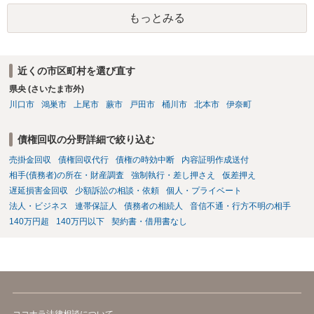
であるならば、相手方の身元を特定できる可能性もあるでしょう。 い
もっとみる
ずれにせよ、まずは速やかに最寄りの警察署に被害相談に行くことを
お勧めします。
近くの市区町村を選び直す
県央 (さいたま市外)
川口市
鴻巣市
上尾市
蕨市
戸田市
桶川市
北本市
伊奈町
債権回収の分野詳細で絞り込む
売掛金回収
債権回収代行
債権の時効中断
内容証明作成送付
相手(債務者)の所在・財産調査
強制執行・差し押さえ
仮差押え
遅延損害金回収
少額訴訟の相談・依頼
個人・プライベート
法人・ビジネス
連帯保証人
債務者の相続人
音信不通・行方不明の相手
140万円超
140万円以下
契約書・借用書なし