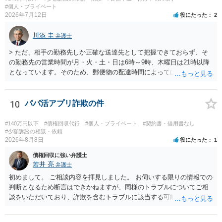
#個人・プライベート
2026年7月12日
役にたった
2
川添 圭
弁護士
> ただ、相手の勤務先しか正確な送達先として把握できておらず、そ
の勤務先の営業時間が月・火・土・日は6時～9時、木曜日は21時以降
となっています。そのため、郵便物の配達時間によっては受け取りが
難しい可能性があります。 営業時間を具体的に明らかにして、早朝・
夜間の送達を上申するのが基本になりますが、感覚的には郵便局を動
かすには早すぎるので執行官送達を申し立てる必要があるかもしれま
10
パパ活アプリ詐欺の件
せん。裁判所としては（あまりに特殊すぎて）就業場所送達を認めな
い可能性もありますし、執行官送達には費用もかかりますので、まず
#140万円以下
#債権回収代行
#個人・プライベート
#契約書・借用書なし
は裁判所へ相談した方がよいと思います。
#少額訴訟の相談・依頼
2026年8月8日
役にたった
1
債権回収に強い弁護士
若井 亮
弁護士
初めまして。 ご相談内容を拝見しました。 お伺いする限りの情報での
判断となるため断言はできかねますが、同様のトラブルについてご相
談をいただいており、詐欺を含むトラブルに該当する可能性があるで
しょう。 返金の請求にあたっては、相手方の身元を特定する必要があ
ります。 お金を渡した方法が現金手渡しではなく、指定口座への振込