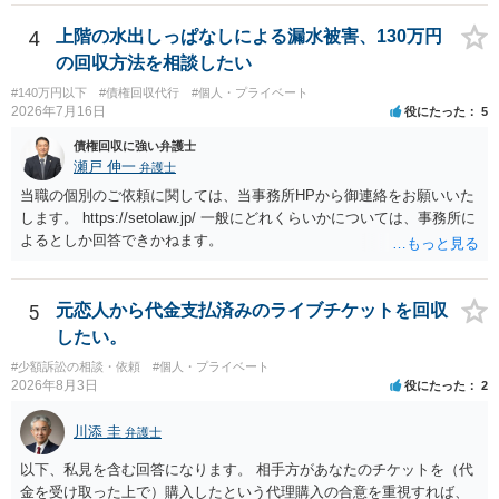
ている場合は、相手方（被告）の住所で訴状を作成提出し、裁判所に
代理人が就いていたことを知らせると（訴状の記載内容から明らかな
4
上階の水出しっぱなしによる漏水被害、130万円
場合も）、裁判所が当該代理人弁護士に事前連絡し、引き続き訴訟も
の回収方法を相談したい
受任するかを聞いたうえで、受任の意志が明らかになったところで、
#140万円以下
#債権回収代行
#個人・プライベート
直接被告に送達するのではなく、代理人に訴状の受領を促すこともあ
2026年7月16日
役にたった
5
ります。 ラインのやり取りでしか証拠がないと、実際の本人性が明ら
かではありません。もちろん弁護士（２０万円の請求で代理人弁護士
債権回収に強い弁護士
に委任するかも疑わしいのですが）も住所は明らかにしないでしょ
瀬戸 伸一
弁護士
う。 何か本人を示す事実（振込先などの情報）から、相手の住所等の
当職の個別のご依頼に関しては、当事務所HPから御連絡をお願いいた
情報を割り出していくしかないように思えます。 以上、ご参考まで。
します。 https://setolaw.jp/ 一般にどれくらいかについては、事務所に
よるとしか回答できかねます。
5
元恋人から代金支払済みのライブチケットを回収
したい。
#少額訴訟の相談・依頼
#個人・プライベート
2026年8月3日
役にたった
2
川添 圭
弁護士
以下、私見を含む回答になります。 相手方があなたのチケットを（代
金を受け取った上で）購入したという代理購入の合意を重視すれば、