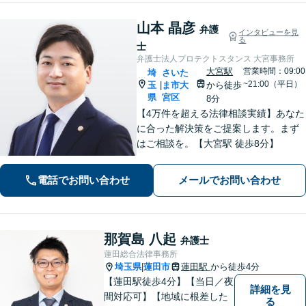
山本 晶彦
弁護
インタビューを見
る
士
弁護士法人プロテクトスタンス 大宮事務所
大宮駅
営業時間：09:00
埼
さいた
~21:00（平日）
玉
ま市大
から徒歩
|
県
宮区
8分
【4万件を超える法律相談実績】あなた
に合った解決策をご提案します。まず
はご相談を。【大宮駅 徒歩8分】
電話でお問い合わせ
メールでお問い合わせ
那賀島 八起
弁護士
蓮田総合法律事務所
埼玉県
蓮田市
蓮田駅
から徒歩4分
|
【蓮田駅徒歩4分】【当日／夜
詳細を見
間対応可】【地域に根差した
る