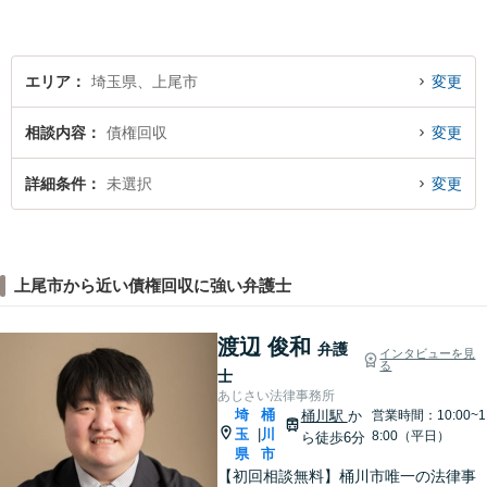
います。そんな時は、お気軽
に私にご相談ください。
エリア
埼玉県、上尾市
変更
相談内容
債権回収
変更
詳細条件
未選択
変更
上尾市から近い債権回収に強い弁護士
渡辺 俊和
弁護
インタビューを見
る
士
あじさい法律事務所
埼
桶
桶川駅
か
営業時間：10:00~1
玉
川
|
8:00（平日）
ら徒歩6分
県
市
【初回相談無料】桶川市唯一の法律事