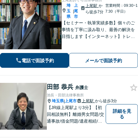
上尾あおぞら法律事務所
埼
上
上尾駅
か
営業時間：09:30~1
玉
尾
|
7:30（平日）
ら徒歩7分
県
市
【セミナー・執筆実績多数】個々のご
事情を丁寧に汲み取り、最善の解決を
目指します【インターネット】トレン
ト問題・悪質な書き込み・風評被害な
ど、迅速な対応を心掛けます【離婚問
題】検討段階、協議から訴訟まで。あ
電話で面談予約
メールで面談予約
らゆるフェーズに対応【上尾駅7分】
田部 恭兵
弁護士
池長・田部法律事務所
埼玉県
上尾市
上尾駅
から徒歩3分
|
【JR線上尾駅より3分】【初
詳細を見
回相談無料】離婚男女問題/交
る
通事故/借金問題/遺産相続/債
権回収を中心とした幅広い分
野を取り扱っております。皆