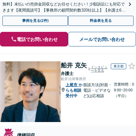
無料】未払いの売掛金回収などお任せください！少額訴訟にも対応で
きます【夜間面談可】【事務所の顧問契約数320社以上】【弁護士6人
在籍&専門家顧問がフルサポート】
事例を見る(2件)
料金表を見る
電話でお問い合わせ
メールでお問い合わせ
船井 克矢
東京都
インタビュ
ーを見る
弁護士
船井法律事務所
営業時間：0
上尾市
か
面談方法(対面・
らも相談
電話・ビデオな
9:00~20:00
受付中
ど)は応相談
（平日）
債権回収