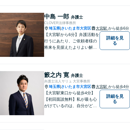
料」の相談を行っています！
まずはお気軽にご相談くださ
い！
中島 一郎
弁護士
CLOVER法律事務所
埼玉県
さいたま市大宮区
大宮駅
から徒歩6分
|
【大宮駅から6分】弁護活動を
詳細を見
行うにあたり、ご依頼者様の
る
将来を見据えたよりよい解決
を意識しております。【企業
法務/相続・遺言/不動産】
籔之内 寛
弁護士
弁護士法人サリュ 大宮事務所
埼玉県
さいたま市大宮区
大宮駅
から徒歩4分
|
【大宮駅東口から徒歩4分】
詳細を見
【初回面談無料】私が最も心
る
がけているのは、自分がどん
なに辛くても笑顔でいられる
ようにすることです。【夜間
／休日対応可能】相談に来ら