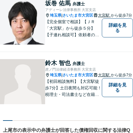
れた方たちにとって最もいい
坂巻 佑馬
弁護士
筋道を示していきたいです。
アディーレ法律事務所 大宮支店
我々とともに解決していきま
埼玉県
さいたま市大宮区
大宮駅
から徒歩7分
|
しょう。
【完全個室で相談】【ＪＲ
詳細を見
「大宮駅」から徒歩５分】
る
【子連れ相談可】依頼者の方
との密な連絡や今後の見通し
などを逐一報告などを徹底し
て、信頼関係を築けるよう尽
力いたします。お気軽にご相
鈴木 智也
弁護士
談ください！
虎ノ門法律経済事務所 大宮支店
埼玉県
さいたま市大宮区
大宮駅
から徒歩7分
|
【初回相談無料】【大宮駅徒
詳細を見
歩7分】土日夜間も対応可能！
る
税理士・司法書士など在籍で
ワンストップサービスを実
現。ふるさと埼玉で、皆様の
人生のお困りごとを解決しま
す。まずはご相談をお聞かせ
ください。
上尾市の表示中の弁護士が回答した債権回収に関する法律Q