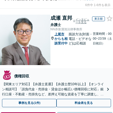
6件中 1-6件を表示
成瀬 直邦
東京都
インタビュ
ーを見る
弁護士
NN赤坂溜池法律事務所
営業時間：00:
上尾市
面談方法(対面・
からも相
電話・ビデオな
00~23:59（土
談受付中
ど)は応相談
日祝日）
債権回収
【関東エリア対応】【弁護士直通】【弁護士歴10年以上】【オンライ
ン相談可】「請負代金・売掛金・貸金ほか幅広い債権回収に対応」銀
行口座・不動産・売掛先など、差押え可能な資産を丁寧に調査し、効
果的な手続きを選択します【休日・夜間相談可】
事例を見る(1件)
料金表を見る