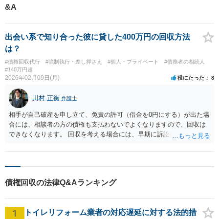
&A
出会い系で知り合った彼に貸した400万円の回収方法
は？
#債権回収代行
#強制執行・差し押さえ
#個人・プライベート
#債務者の相続人
#140万円超
2026年02月09日(月)
役にたった
8
川村 正衡
弁護士
相手が自己破産を申し立て、免責の許可（借金を0円にする）が出た場
合には、相談者の方の債権も支払わないでよくなりますので、回収は
できなくなります。 回収を考える場合には、早期に訴訟提起などを進
めた方が良いと思います。
債権回収の法律Q&Aランキング
1
トイレリフォーム業者の対応遅延に対する法的措