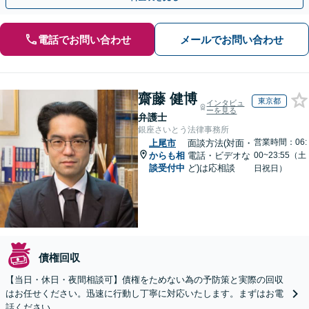
電話でお問い合わせ
メールでお問い合わせ
齋藤 健博
東京都
インタビュ
ーを見る
弁護士
銀座さいとう法律事務所
営業時間：06:
上尾市
面談方法(対面・
からも相
電話・ビデオな
00~23:55（土
談受付中
ど)は応相談
日祝日）
債権回収
【当日・休日・夜間相談可】債権をためない為の予防策と実際の回収
はお任せください。迅速に行動し丁寧に対応いたします。まずはお電
話ください。