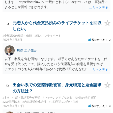
情報を割り出していくしかないように思えます。 以上、ご参考まで。
します。 https://setolaw.jp/ 一般にどれくらいかについては、事務所に
よるとしか回答できかねます。
5
元恋人から代金支払済みのライブチケットを回収
したい。
#少額訴訟の相談・依頼
#個人・プライベート
2026年8月3日
役にたった
2
川添 圭
弁護士
以下、私見を含む回答になります。 相手方があなたのチケットを（代
金を受け取った上で）購入したという代理購入の合意を重視すれば、
チケットのうち1枚の所有権あるいは使用権限があなたにあり、チケッ
トの引渡しを求める権利があるという主張が認められやすいといえま
す。 一方、このチケット購入には「相手方と一緒に行く」という合意
も付随していたことを無視することができません。こちらを重視すれ
6
出会い系での交際詐欺被害、身元特定と返金請求
ば、交際を終了させたことにより「一緒に行く」という結果の実現に
の方法は？
重大な障害が発生しており、当然にチケットを引き渡すべきといえる
#本名・住所・電話番号が不明
#マッチングアプリ詐欺
#詐欺の法的措置
かは微妙であり、むしろ返金すべきとするのが当事者の合理的意思に
#200万円以上
#内容証明作成送付
#少額訴訟の相談・依頼
合致するのではないか、という判断に傾くことになると思います。 例
2026年7月17日
役にたった
3
えば、当該チケットが座席指定である場合、交際を解消した2人が当日