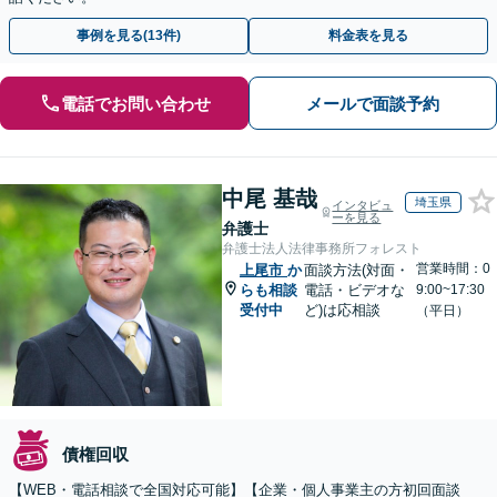
事例を見る(13件)
料金表を見る
電話でお問い合わせ
メールで面談予約
中尾 基哉
埼玉県
インタビュ
ーを見る
弁護士
弁護士法人法律事務所フォレスト
営業時間：0
上尾市
か
面談方法(対面・
らも相談
電話・ビデオな
9:00~17:30
受付中
ど)は応相談
（平日）
債権回収
【WEB・電話相談で全国対応可能】【企業・個人事業主の方初回面談