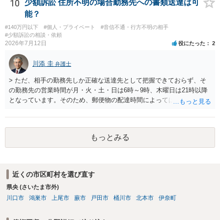
10
少額訴訟 住所不明の場合勤務先への書類送達は可
能？
#140万円以下
#個人・プライベート
#音信不通・行方不明の相手
#少額訴訟の相談・依頼
2026年7月12日
役にたった
2
川添 圭
弁護士
> ただ、相手の勤務先しか正確な送達先として把握できておらず、そ
の勤務先の営業時間が月・火・土・日は6時～9時、木曜日は21時以降
となっています。そのため、郵便物の配達時間によっては受け取りが
難しい可能性があります。 営業時間を具体的に明らかにして、早朝・
夜間の送達を上申するのが基本になりますが、感覚的には郵便局を動
かすには早すぎるので執行官送達を申し立てる必要があるかもしれま
もっとみる
せん。裁判所としては（あまりに特殊すぎて）就業場所送達を認めな
い可能性もありますし、執行官送達には費用もかかりますので、まず
は裁判所へ相談した方がよいと思います。
近くの市区町村を選び直す
県央 (さいたま市外)
川口市
鴻巣市
上尾市
蕨市
戸田市
桶川市
北本市
伊奈町