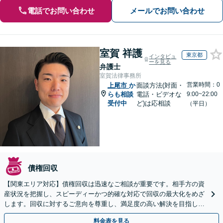
電話でお問い合わせ
メールでお問い合わせ
室賀 祥護
東京都
インタビュ
ーを見る
弁護士
室賀法律事務所
営業時間：0
上尾市
か
面談方法(対面・
らも相談
電話・ビデオな
9:00~22:00
受付中
ど)は応相談
（平日）
債権回収
【関東エリア対応】債権回収は迅速なご相談が重要です。相手方の資
産状況を把握し、スピーディーかつ的確な対応で回収の最大化をめざ
します。回収に対するご意向を尊重し、満足度の高い解決を目指しま
す【休日・夜間相談対応】
料金表を見る