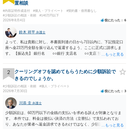
置相談
#内容証明作成送付
#個人・プライベート
#契約書・借用書なし
#少額訴訟の相談・依頼
#140万円以下
2026年8月4日
役にたった
6
鈴木 祥平
弁護士
よって、私は貴殿に対し、本書面到達の日から7日以内に、下記指定口
座へ金23万円全額を振り込んで返還するよう、ここに正式に請求しま
す。 【振込先】 銀行名 ○○銀行 支店名 ○○支店 預金種別 普通
口座番号 ○○○○○○○ 口座名義 ○○○○ 万一、上記期限までに返金がな
されない場合には、貴殿には任意に返金する意思がないものと判断
し、やむを得ず、返還金23万円及びこれに対する遅延損害金の支払い
2
クーリングオフを認めてもらうために少額訴訟で
を求める民事訴訟、支払督促その他必要な法的手続を直ちに講じま
きるのでしょうか。
す。 その際には、訴訟に要する費用その他法令上認められる金員につ
#少額訴訟の相談・依頼
#個人・プライベート
いても併せて請求する予定ですので、あらかじめ申し添えます。 本件
2026年7月30日
役にたった
3
は、貴殿自らが契約を解約したことによって生じた返還義務の履行を
求めるものにすぎません。貴殿の仕入先との取引関係や返金時期など
川添 圭
弁護士
の内部事情は、私に対する返還義務の発生や履行時期には何ら影響を
及ぼすものではありません。 これ以上、本件の解決を不必要に遅延さ
少額訴訟は、60万円以下の金銭の支払いを求める訴えが対象となりま
せることなく、誠意をもって速やかに返金手続を履行されるよう、強
す。 本件では、料金は後払い決済の方法（立替払）で支払われてお
く求めます。 以上
り、あなたが業者へ返金請求できるわけではなく、少額訴訟は使えな