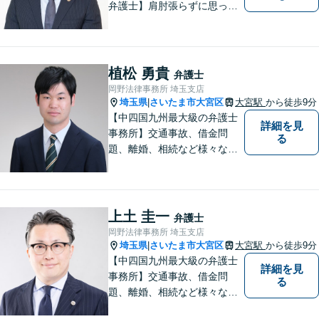
弁護士】肩肘張らずに思って
いることや感じていることを
お話しいただき、解決案を一
緒に考えていきましょう。
植松 勇貴
弁護士
岡野法律事務所 埼玉支店
埼玉県
さいたま市大宮区
大宮駅
から徒歩9分
|
【中四国九州最大級の弁護士
詳細を見
事務所】交通事故、借金問
る
題、離婚、相続など様々な問
題について、「何度でも無
料」の相談を行っています！
まずはお気軽にご相談くださ
い！
上土 圭一
弁護士
岡野法律事務所 埼玉支店
埼玉県
さいたま市大宮区
大宮駅
から徒歩9分
|
【中四国九州最大級の弁護士
詳細を見
事務所】交通事故、借金問
る
題、離婚、相続など様々な問
題について、「何度でも無