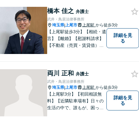
様に安心していただけるよう
橋本 佳之
に無料相談を時間を区切らず
弁護士
に設けております。ぜひ、お
武井・鳥居法律事務所
気軽にご相談ください。
埼玉県
上尾市
上尾駅
から徒歩3分
|
【上尾駅徒歩3分】【相続・遺
詳細を見
言】【離婚】【慰謝料請求】
る
【不動産（売買・賃貸借）】
ほか、民事・家事事件全般に
ご対応させていだきます。ま
ずはお気軽にご相談下さい。
両川 正和
弁護士
武井・鳥居法律事務所
埼玉県
上尾市
上尾駅
から徒歩3分
|
【上尾駅3分】【初回相談無
詳細を見
料】【近隣駐車場有】日々の
る
生活の中で、誰もが、困っ
て、悩んで、どうしたらいい
かわからなくて、途方に暮れ
て、何がなんだかわからなく
なってしまうことがあると思