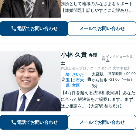
務所として地域のみなさまをサポート
【離婚問題】話しやすさに定評あり！1
00件以上の対応実績を活かしたアドバ
イス【インターネット】スピーディー
電話でお問い合わせ
メールでお問い合わせ
な対応で円滑な解決を目指します【桶
川駅6分】【オンライン相談OK】
小林 久貴
弁護
インタビューを見
る
士
弁護士法人プロテクトスタンス 大宮事務所
大宮駅
営業時間：09:00
埼
さいた
~21:00（平日）
玉
ま市大
から徒歩
|
県
宮区
8分
【4万件を超える法律相談実績】あなた
に合った解決策をご提案します。まず
はご相談を。【大宮駅 徒歩8分】
電話でお問い合わせ
メールでお問い合わせ