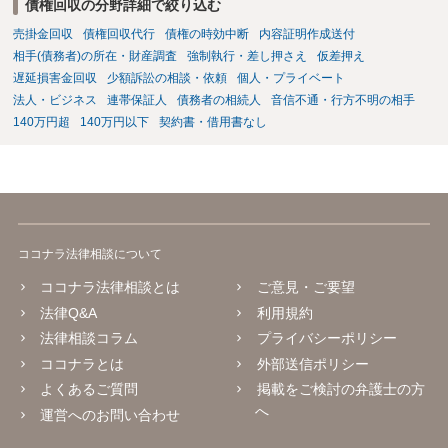
債権回収の分野詳細で絞り込む
売掛金回収
債権回収代行
債権の時効中断
内容証明作成送付
相手(債務者)の所在・財産調査
強制執行・差し押さえ
仮差押え
遅延損害金回収
少額訴訟の相談・依頼
個人・プライベート
法人・ビジネス
連帯保証人
債務者の相続人
音信不通・行方不明の相手
140万円超
140万円以下
契約書・借用書なし
ココナラ法律相談について
ココナラ法律相談とは
ご意見・ご要望
法律Q&A
利用規約
法律相談コラム
プライバシーポリシー
ココナラとは
外部送信ポリシー
よくあるご質問
掲載をご検討の弁護士の方
へ
運営へのお問い合わせ