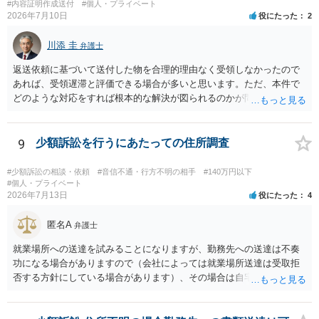
#内容証明作成送付
#個人・プライベート
手方の主張については、和解で減額を考慮すればよいと思います。 な
2026年7月10日
役にたった
2
お、残念ながら、「連絡も返ってこず、返済の目処も立たずで精神的
ダメージが大きく」という理由では、慰謝料請求は通常は認められま
川添 圭
弁護士
せん。
返送依頼に基づいて送付した物を合理的理由なく受領しなかったので
あれば、受領遅滞と評価できる場合が多いと思います。ただ、本件で
どのような対応をすれば根本的な解決が図られるのかが問題になるた
め、詳しい事情が必要です。弁護士へ直接相談した方がよい事案と思
料します。
9
少額訴訟を行うにあたっての住所調査
#少額訴訟の相談・依頼
#音信不通・行方不明の相手
#140万円以下
#個人・プライベート
2026年7月13日
役にたった
4
匿名A
弁護士
就業場所への送達を試みることになりますが、勤務先への送達は不奏
功になる場合がありますので（会社によっては就業場所送達は受取拒
否する方針にしている場合があります）、その場合は自宅の住所調査
が必要になるでしょう。