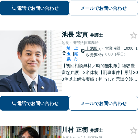
【刑事事件】検事経験・豊富な実績、
電話でお問い合わせ
メールでお問い合わせ
スピーディーな接見が強み、上尾警察
署5分【初回面談30分無料】
池長 宏真
弁護士
池長・田部法律事務所
埼
上
上尾駅
か
営業時間：10:00~1
玉
尾
|
8:00（平日）
ら徒歩3分
県
市
【初回相談無料／時間無制限】経験豊
富な弁護士2名体制【刑事事件】累計20
0件以上解決実績！担当した示談交渉の
ほとんどで不起訴獲得。性犯罪や暴
行・傷害に精通【離婚問題】不貞慰謝
料請求や財産分与、親権、養育費な
電話でお問い合わせ
メールでお問い合わせ
ど、累計200件以上の解決実績【上尾駅
3分】
川村 正衡
弁護士