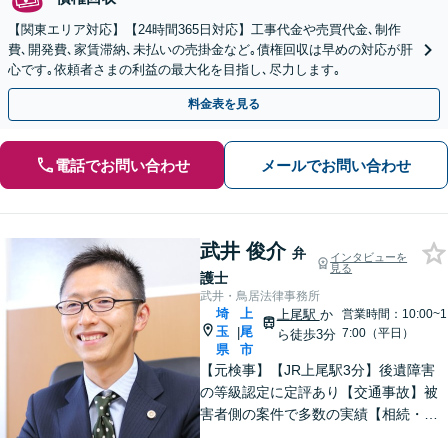
【関東エリア対応】【24時間365日対応】工事代金や売買代金､制作
費､開発費､家賃滞納､未払いの売掛金など｡債権回収は早めの対応が肝
心です｡依頼者さまの利益の最大化を目指し､尽力します｡
料金表を見る
電話でお問い合わせ
メールでお問い合わせ
武井 俊介
弁
インタビューを
見る
護士
武井・鳥居法律事務所
埼
上
上尾駅
か
営業時間：10:00~1
玉
尾
|
7:00（平日）
ら徒歩3分
県
市
【元検事】【JR上尾駅3分】後遺障害
の等級認定に定評あり【交通事故】被
害者側の案件で多数の実績【相続・遺
言】紛争解決、遺言書作成をサポート