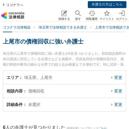
弁護士の方はこちら
ココナラへ
投稿する
探す
閲覧履歴
マイリスト
ログイン
ココナラ法律相談
埼玉県で法律相談できる弁護士
上尾市で法律相談で
上尾市の債権回収に強い弁護士
埼玉県の上尾市で債権回収に強い弁護士が6名見つかりました。初回面談無料や
休日面談に対応している弁護士なども掲載中。売掛金回収や債権回収代行、債
権の時効中断等の細かな分野での絞り込み検索もでき便利です。特に武井・鳥
居法律事務所の武井 俊介弁護士や池長・田部法律事務所の池長 宏真弁護士、上
尾あおぞら法律事務所の川村 正衡弁護士のプロフィール情報や弁護士費用、強
エリア
埼玉県、上尾市
変更
みなどが注目されています。『上尾市で土日や夜間に発生した債権回収のトラ
ブルを今すぐに弁護士に相談したい』『債権回収のトラブル解決の実績豊富な
相談内容
債権回収
変更
近くの弁護士を検索したい』『初回相談無料で債権回収を法律相談できる上尾
市内の弁護士に相談予約したい』などでお困りの相談者さんにおすすめです。
詳細条件
未選択
変更
6
人の弁護士が見つかりました
(検索結果について詳しくは
こちら
)