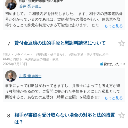
詐欺・消費者問題に強い弁護士
隣り合わせになることは避けたいという心理が働くことも無理からぬ
若井 亮
弁護士
ところです。一方、チケットがエリア指定のアリーナ席であれば隣り
合わせにならずに済むかもしれませんし、そのチケットが入手困難で
初めまして。 ご相談内容を拝見しました。 まず、相手方の携帯電話番
あったり特別席であったりすれば、判断は変わってくるかもしれませ
号が分かっているのであれば、契約者情報の照会を行い、住民票を取
ん。当該チケットがチケット転売防止法に規定する特定興行入場券に
得することで身元を特定できる可能性はあります。 ただ、他人名義の
該当し、券面上使用者が指定されている場合には、チケット引渡し以
携帯電話であるなどした場合には特定に結びつけることは難しいとこ
外に選択肢がない場合もあるでしょう。 このように、本件の紛争は、
ろです。 LINEについても、詐欺の事案であれば照会できる可能性はあ
法的には「当事者の合理的意思」がどこにあるのかを追求した解決が
りますが、携帯電話の番号を経由する方法より難しくなります。 身元
7
貸付金返済の法的手段と慰謝料請求について
必要になると思われます。なかなか難しい問題なので、弁護士によっ
を特定した後は、返金の理屈があるかどうかを確認していきます。 基
ても回答は異なるかもしれません。
本的に贈与に該当する場合には返金請求ができません。 詐欺を含め、
#個人・プライベート
#契約書・借用書なし
#音信不通・行方不明の相手
当方に返金の理屈があるかどうかを確認していきます。 さらに、渡し
#140万円以下
#少額訴訟の相談・依頼
2026年7月13日
役にたった
3
た金額について、裏付けがあるかどうかも精査します。 上記を経て、
身元の特定、返金の理屈があると判断できるのであれば、まずは交渉
川添 圭
からスタートすることになるでしょう。 ご理解のとおり、詐欺である
弁護士
ことの立証は簡単ではありません。 刑事事件化が出来るのであれば、
事案によって戦略は変わってきますし、弁護士によっても考え方が違
返金交渉で有利になる可能性がありますが、民事上の詐欺の立証以上
う可能性があるので、ご質問に書かれた事情をもとにした私見として
に難しいところがあります。 こちらについては、一度、最寄りの警察
回答すると、あなたの立替分（時期と金額）を確定させた上で、淡々
署に被害相談をするようにしてください。 具体的な見通しに関して
と訴訟提起する方がよい事案ではないかと思料します。支払督促だ
は、証拠を拝見する必要があるため、直接弁護士にご相談された方が
と、もし異議申立てがなされる可能性が高そうであれば時間の浪費
良いかと思います。
（通常訴訟へ移行する日数分空転する）になりますし、支払督促及び
8
相手が書留を受け取らない場合の対応と法的措置
その異議後の通常訴訟は相手方の住所地が管轄裁判所になるため（特
は？
に相手方が遠方である場合は）対応が面倒な場合があるからです。相