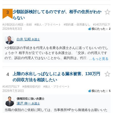
いと思われます。 当該事業者と後払い決済業者を被告として債務不存
在確認請求訴訟を提起することも考えられますが、まずは後払い決済
業者へ（原契約のクーリング・オフの証拠の写しとともに）支払拒絶
3
少額訟訴検討してるのですが、相手の住所がわか
の通知書を送り、もし訴訟や支払督促を行ってきた場合には全面的に
らない
争う、というやり方がベターではないかと思います。弁護士会の相談
#少額訴訟の相談・依頼
#個人・プライベート
#契約書・借用書なし
#140万円以下
センター等で、消費者問題に強い弁護士（消費者保護委員会に所属し
2026年8月3日
役にたった
2
ているなど）へ相談されることをお勧めします。
白井 弘昭
弁護士
>少額訟訴の手続きを代理人を名乗る弁護士さんに送ってもいいのでし
ょうか？ 相手方が立てているとする弁護士は、「交渉」の代理人です
ので、訴訟の代理人ではないことから、裁判所は、代理人宛ての訴状
を受け取ることは無いと思われます。 なお、交渉段階で代理人が就い
ている場合は、相手方（被告）の住所で訴状を作成提出し、裁判所に
代理人が就いていたことを知らせると（訴状の記載内容から明らかな
4
上階の水出しっぱなしによる漏水被害、130万円
場合も）、裁判所が当該代理人弁護士に事前連絡し、引き続き訴訟も
の回収方法を相談したい
受任するかを聞いたうえで、受任の意志が明らかになったところで、
#140万円以下
#債権回収代行
#個人・プライベート
直接被告に送達するのではなく、代理人に訴状の受領を促すこともあ
2026年7月16日
役にたった
5
ります。 ラインのやり取りでしか証拠がないと、実際の本人性が明ら
かではありません。もちろん弁護士（２０万円の請求で代理人弁護士
債権回収に強い弁護士
に委任するかも疑わしいのですが）も住所は明らかにしないでしょ
瀬戸 伸一
弁護士
う。 何か本人を示す事実（振込先などの情報）から、相手の住所等の
当職の個別のご依頼に関しては、当事務所HPから御連絡をお願いいた