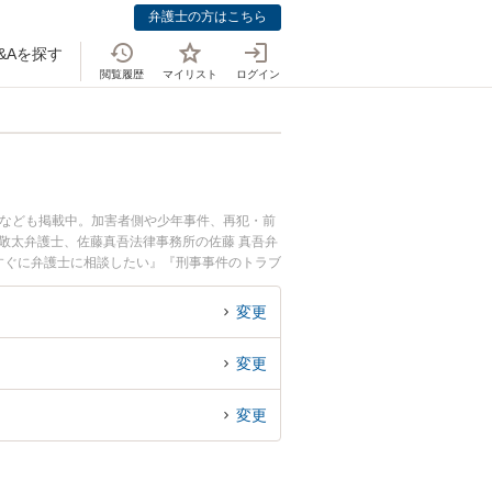
弁護士の方はこちら
&Aを探す
閲覧履歴
マイリスト
ログイン
士なども掲載中。加害者側や少年事件、再犯・前
敬太弁護士、佐藤真吾法律事務所の佐藤 真吾弁
すぐに弁護士に相談したい』『刑事事件のトラブ
』などでお困りの相談者さんにおすすめです。
変更
変更
変更