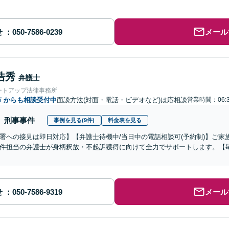
せ
メール
浩秀
弁護士
ートアップ法律事務所
市
からも相談受付中
面談方法(対面・電話・ビデオなど)は応相談
営業時間：06:
刑事事件
事例を見る(9件)
料金表を見る
署への接見は即日対応】【弁護士待機中/当日中の電話相談可(予約制)】ご
件担当の弁護士が身柄釈放・不起訴獲得に向けて全力でサポートします。【毎
せ
メール