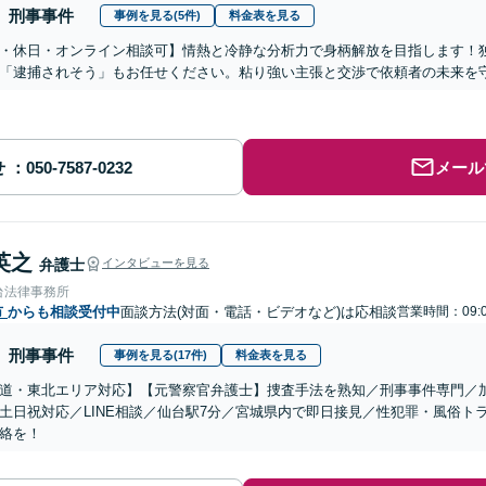
刑事事件
事例を見る(5件)
料金表を見る
・休日・オンライン相談可】情熱と冷静な分析力で身柄解放を目指します！
「逮捕されそう」もお任せください。粘り強い主張と交渉で依頼者の未来を
せ
メール
英之
弁護士
インタビューを見る
台法律事務所
市
からも相談受付中
面談方法(対面・電話・ビデオなど)は応相談
営業時間：09:
刑事事件
事例を見る(17件)
料金表を見る
道・東北エリア対応】【元警察官弁護士】捜査手法を熟知／刑事事件専門／
土日祝対応／LINE相談／仙台駅7分／宮城県内で即日接見／性犯罪・風俗ト
絡を！