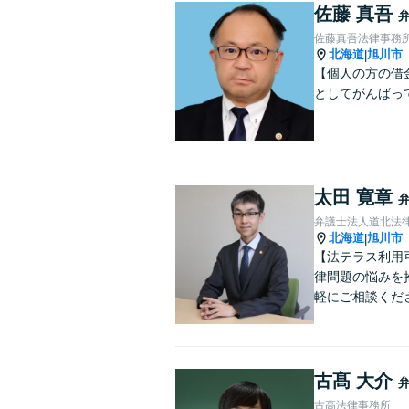
佐藤 真吾
佐藤真吾法律事務
北海道
旭川市
|
【個人の方の借
としてがんばっ
太田 寛章
弁護士法人道北法
北海道
旭川市
|
【法テラス利用
律問題の悩みを
軽にご相談くだ
古髙 大介
古高法律事務所