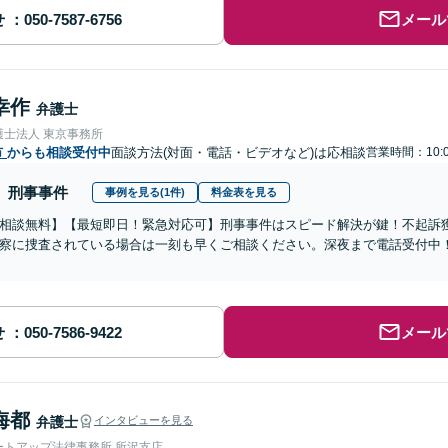
せ
メール
幸作
弁護士
護士法人 東京事務所
市
からも相談受付中
面談方法(対面・電話・ビデオなど)は応相談
営業時間：10:
刑事事件
事例を見る(1件)
料金表を見る
相談無料】【最短即日！緊急対応可】刑事事件はスピード解決が鍵！不起訴
察に捜査されている場合は一刻も早くご相談ください。深夜まで電話受付中
せ
メール
海都
弁護士
インタビューを見る
ートアップ法律事務所 所沢支店