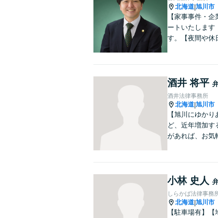
北海道
旭川市
|
【家事事件・企
ートいたします
す。【夜間や休
酒井 将平
酒井法律事務所
北海道
旭川市
|
【旭川にゆかり
ど、近年増加す
があれば、お気
小林 史人
しらかば法律事務
北海道
旭川市
|
【駐車場有】【