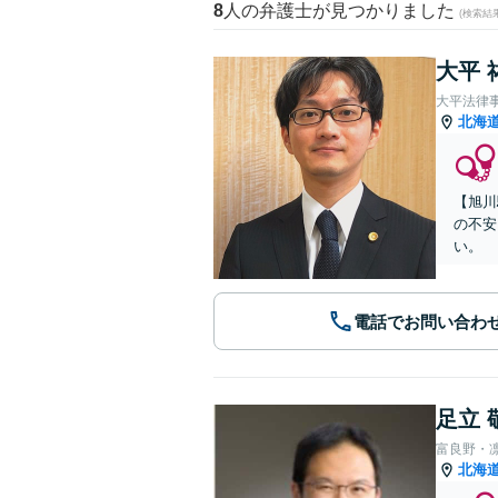
8
人の弁護士が見つかりました
(検索結
大平 
大平法律
北海
【旭川
の不安
い。
電話でお問い合わ
足立 
富良野・
北海