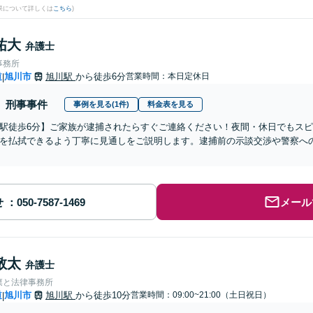
果について詳しくは
こちら
)
祐大
弁護士
事務所
道
旭川市
旭川駅
から徒歩6分
営業時間：本日定休日
|
刑事事件
事例を見る(1件)
料金表を見る
駅徒歩6分】ご家族が逮捕されたらすぐご連絡ください！夜間・休日でもス
を払拭できるよう丁寧に見通しをご説明します。逮捕前の示談交渉や警察へ
せ
メール
敬太
弁護士
凛と法律事務所
道
旭川市
旭川駅
から徒歩10分
営業時間：09:00~21:00（土日祝日）
|