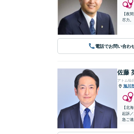
【夜間
尽力。
電話でお問い合わ
佐藤 
アトム仙
旭川
【北海
起訴／
急ご連