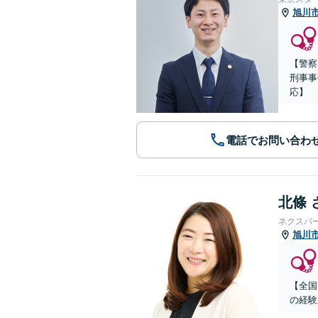
旭川
【警察
刑事事
応】
電話でお問い合わ
北條 
ネクスパ
旭川
【全国
の経験