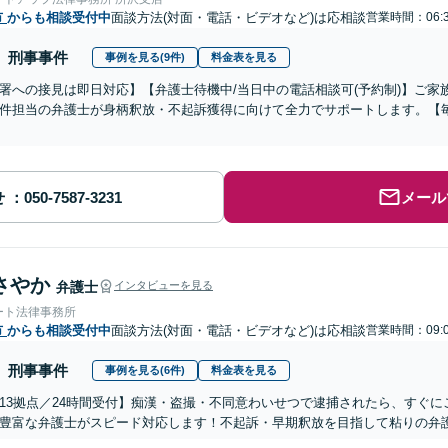
市
からも相談受付中
面談方法(対面・電話・ビデオなど)は応相談
営業時間：06:
刑事事件
事例を見る(9件)
料金表を見る
署への接見は即日対応】【弁護士待機中/当日中の電話相談可(予約制)】ご
件担当の弁護士が身柄釈放・不起訴獲得に向けて全力でサポートします。【毎
せ
メール
さやか
弁護士
インタビューを見る
ート法律事務所
市
からも相談受付中
面談方法(対面・電話・ビデオなど)は応相談
営業時間：09:
刑事事件
事例を見る(6件)
料金表を見る
13拠点／24時間受付】痴漢・盗撮・不同意わいせつで逮捕されたら、すぐ
豊富な弁護士がスピード対応します！不起訴・早期釈放を目指して粘りの弁