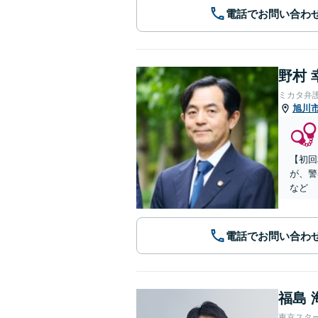
電話でお問い合わ
野村 
ミカタ弁
旭川
【初回
が、警
など
電話でお問い合わ
福島 
東京スタ