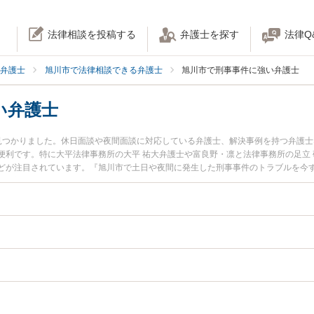
法律相談を投稿する
弁護士を探す
法律Q
弁護士
旭川市で法律相談できる弁護士
旭川市で刑事事件に強い弁護士
い弁護士
見つかりました。休日面談や夜間面談に対応している弁護士、解決事例を持つ弁護
便利です。特に大平法律事務所の大平 祐大弁護士や富良野・凛と法律事務所の足立 
どが注目されています。『旭川市で土日や夜間に発生した刑事事件のトラブルを今
』『初回相談無料で刑事事件を法律相談できる旭川市内の弁護士に相談予約したい