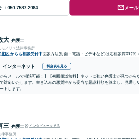
せ
メール
敬大
弁護士
人モノリス法律事務所
市北区
からも相談受付中
面談方法(対面・電話・ビデオなど)は応相談
営業時間
インターネット
料金表を見る
からメールで相談可能！】【初回相談無料】ネットに強い弁護士が見つから
で対応いたします。書き込みの悪質性から妥当な慰謝料額を算出し、見通し
ートします。
有三
弁護士
インタビューを見る
法律事務所