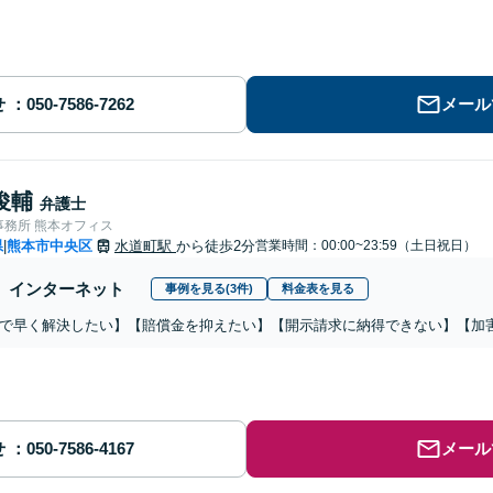
せ
メール
俊輔
弁護士
事務所 熊本オフィス
県
熊本市中央区
水道町駅
から徒歩2分
営業時間：00:00~23:59（土日祝日）
|
インターネット
事例を見る(3件)
料金表を見る
で早く解決したい】【賠償金を抑えたい】【開示請求に納得できない】【加
せ
メール