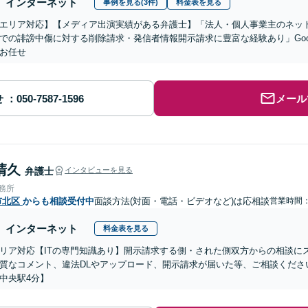
インターネット
事例を見る(3件)
料金表を見る
エリア対応】【メディア出演実績がある弁護士】「法人・個人事業主のネット
での誹謗中傷に対する削除請求・発信者情報開示請求に豊富な経験あり」Goo
お任せ
せ
メール
清久
弁護士
インタビューを見る
事務所
市北区
からも相談受付中
面談方法(対面・電話・ビデオなど)は応相談
営業時間：0
インターネット
料金表を見る
リア対応【ITの専門知識あり】開示請求する側・された側双方からの相談に
質なコメント、違法DLやアップロード、開示請求が届いた等、ご相談ください
中央駅4分】