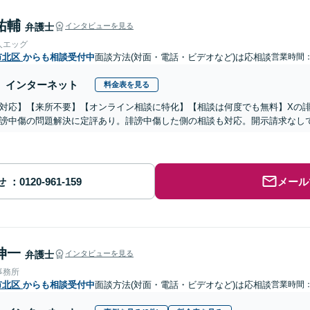
祐輔
弁護士
インタビューを見る
人エッグ
市北区
からも相談受付中
面談方法(対面・電話・ビデオなど)は応相談
営業時間：0
インターネット
料金表を見る
対応】【来所不要】【オンライン相談に特化】【相談は何度でも無料】Xの
謗中傷の問題解決に定評あり。誹謗中傷した側の相談も対応。開示請求なし
せ
メール
伸一
弁護士
インタビューを見る
事務所
市北区
からも相談受付中
面談方法(対面・電話・ビデオなど)は応相談
営業時間