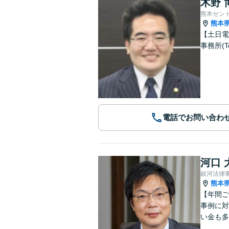
木野 
熊本セン
熊本
【土日電
事務所(T
電話でお問い合わ
河口 
銀河法律
熊本
【年間ご
事例に対
い金も多