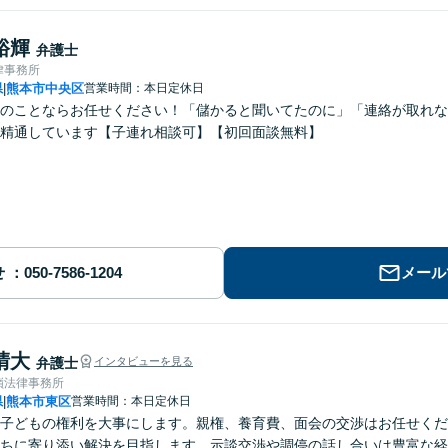
裕輝
弁護士
律事務所
県
熊本市中央区
営業時間：本日定休日
|
のことならお任せください！「儲かると聞いてたのに」「連絡が取れな
精通しています【子連れ相談可】【初回面談無料】
せ
メール
晴大
弁護士
インタビューを見る
嶺法律事務所
県
熊本市東区
営業時間：本日定休日
|
子どもの権利を大事にします。親権、養育費、面会の交渉はお任せくだ
ちに寄り添い解決を目指します。示談交渉や調停の話し合いは豊富な経