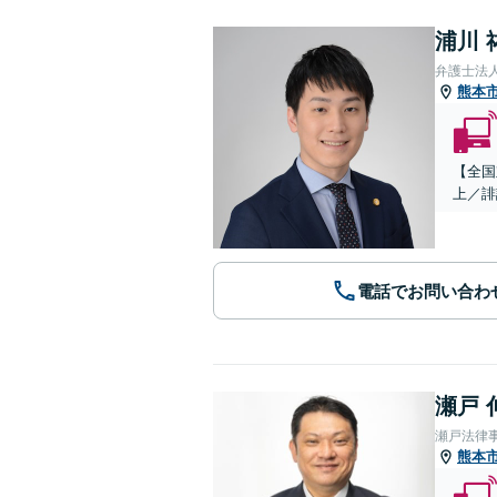
浦川 
弁護士法
熊本
【全国
上／誹
電話でお問い合わ
瀬戸 
瀬戸法律
熊本