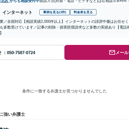
市北区
からも相談受付中
面談方法(対面・電話・ビデオなど)は応相談
営業時間
インターネット
事例を見る(3件)
料金表を見る
要／全国対応【相談実績2,000件以上】インターネットの誹謗中傷はお任せ
も多数受けています／記事の削除・損害賠償請求など多数の実績あり【電話
】
せ
メール
条件に一致する弁護士が見つかりませんでした
に強い弁護士