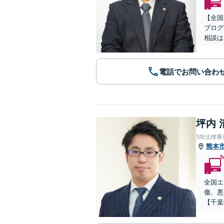
【全国
ブログ
相談は
電話でお問い合わ
坪内 
Sfil法律
熊本
全国エ
傷、悪
【千葉