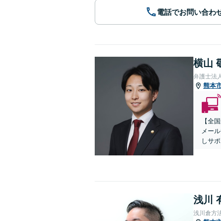
電話でお問い合わ
横山 
弁護士法
熊本
【全国
メール
しサポ
浅川 
浅川倉方