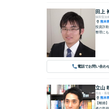
田上 
保田窪法
熊本
投資詐欺
整理にも
電話でお問い合わ
立山 
月出・長
熊本
【離婚】
者の気持