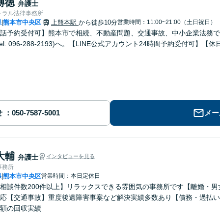
博徳
弁護士
トラル法律事務所
県
熊本市中央区
上熊本駅
から徒歩10分
営業時間：11:00~21:00（土日祝日）
|
話予約受付可】熊本市で相続、不動産問題、交通事故、中小企業法務で
el: 096-288-2193)へ。【LINE公式アカウント24時間予約受付可】
せ
メー
大輔
弁護士
インタビューを見る
事務所
県
熊本市中央区
営業時間：本日定休日
|
相談件数200件以上】リラックスできる雰囲気の事務所です【離婚・
応【交通事故】重度後遺障害事案など解決実績多数あり【債務・過払い
額の回収実績