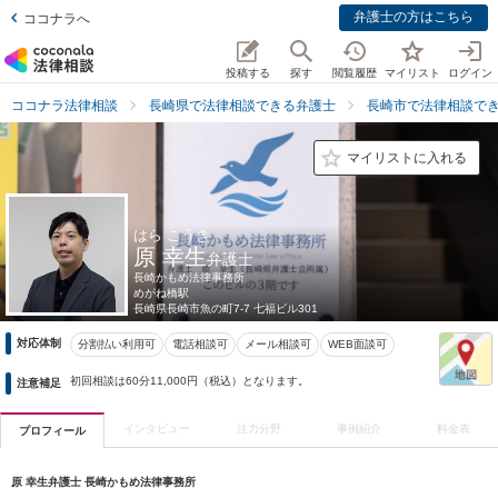
弁護士の方はこちら
ココナラへ
投稿する
探す
閲覧履歴
マイリスト
ログイン
ココナラ法律相談
長崎県で法律相談できる弁護士
長崎市で法律相談で
マイリストに入れる
はら こうき
原 幸生
弁護士
長崎かもめ法律事務所
めがね橋駅
長崎県
長崎市魚の町7-7 七福ビル301
対応体制
分割払い利用可
電話相談可
メール相談可
WEB面談可
初回相談は60分11,000円（税込）となります。
注意補足
インタビュー
注力分野
事例紹介
料金表
プロフィール
原 幸生弁護士 長崎かもめ法律事務所