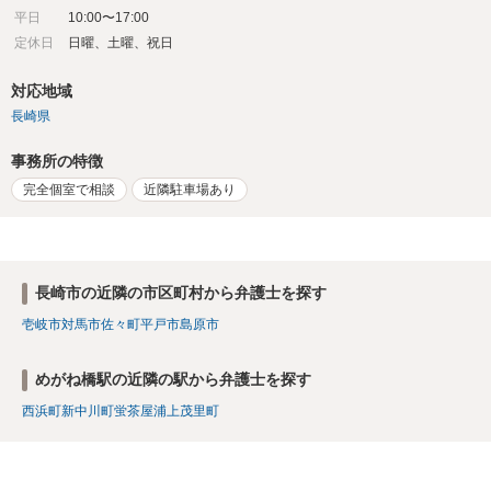
平日
10:00〜17:00
定休日
日曜、土曜、祝日
対応地域
長崎県
事務所の特徴
完全個室で相談
近隣駐車場あり
長崎市の近隣の市区町村から弁護士を探す
壱岐市
対馬市
佐々町
平戸市
島原市
めがね橋駅の近隣の駅から弁護士を探す
西浜町
新中川町
蛍茶屋
浦上
茂里町