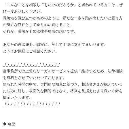
「こんなことを相談してもいいのだろうか」と迷われている方こそ、ぜ
ひ一度お話しください。
長崎港を飛び立つかもめのように、新たな一歩を踏み出したいと願う方
の身近な存在として寄り添い続けること。
それが、長崎かもめ法律事務所の想いです。
あなたの再出発を、誠実に、そして丁寧に支えてまいります。
どうぞお気軽にご相談ください。
_/_/_/_/_/_/_/_/_/_/_/_/_/_/_/_/_/_/
当事務所では上質なリーガルサービスを提供・維持するため、法律相談
を有料とさせていただいております。
限られた時間の中で、専門的な知見に基づき、相談者さまが抱えている
お悩みに対し、表面的な回答ではなく、将来を見据えたより良い方針を
提示いたします。
_/_/_/_/_/_/_/_/_/_/_/_/_/_/_/_/_/_/
◆ 略歴