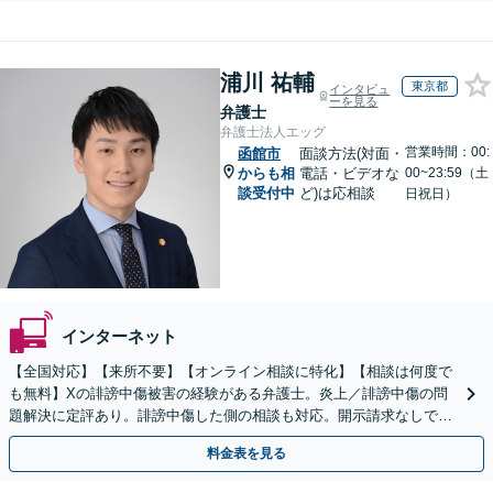
浦川 祐輔
東京都
インタビュ
ーを見る
弁護士
弁護士法人エッグ
営業時間：00:
函館市
面談方法(対面・
からも相
電話・ビデオな
00~23:59（土
談受付中
ど)は応相談
日祝日）
インターネット
【全国対応】【来所不要】【オンライン相談に特化】【相談は何度で
も無料】Xの誹謗中傷被害の経験がある弁護士。炎上／誹謗中傷の問
題解決に定評あり。誹謗中傷した側の相談も対応。開示請求なしで本
人の特定ができる場合もあり。
料金表を見る