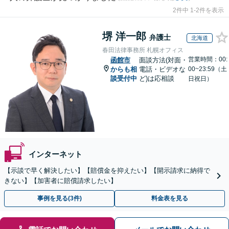
2件中 1-2件を表示
堺 洋一郎
弁護士
北海道
春田法律事務所 札幌オフィス
営業時間：00:
函館市
面談方法(対面・
からも相
電話・ビデオな
00~23:59（土
談受付中
ど)は応相談
日祝日）
インターネット
【示談で早く解決したい】【賠償金を抑えたい】【開示請求に納得で
きない】【加害者に賠償請求したい】
事例を見る(3件)
料金表を見る