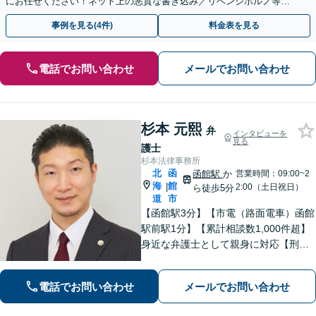
にお任せください！ネット上の悪質な書き込み／リベンジポルノ等、
代表弁護士が最後まで対応【関東エリア以外の相談も可】
事例を見る(4件)
料金表を見る
電話でお問い合わせ
メールでお問い合わせ
杉本 元熙
弁
インタビューを
見る
護士
杉本法律事務所
北
函
函館駅
か
営業時間：09:00~2
海
館
|
2:00（土日祝日）
ら徒歩5分
道
市
【函館駅3分】【市電（路面電車）函館
駅前駅1分】【累計相談数1,000件超】
身近な弁護士として親身に対応【刑事
事件】不起訴処分で解決した事例多
数！悩まないで気軽にご相談ください
電話でお問い合わせ
メールでお問い合わせ
【初回面談無料】【夜間土日対応】