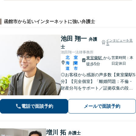
函館市から近いインターネットに強い弁護士
池田 翔一
弁護
インタビューを見
る
士
池田翔一法律事務所
北
室
東室蘭駅
から
営業時間：本
海
蘭
|
日定休日
徒歩5分
道
市
◎お客様から感謝の声多数【東室蘭駅5
分】【完全個室】「離婚問題：不倫・
財産分与をサポート／証拠収集の段階
から将来の調停や裁判を見据えた戦略
的なアプローチ」「相続問題：幅広い
電話で面談予約
メールで面談予約
相続問題に対応できる豊富な経験」適
切な公正証書遺言を作成【行政書士資
格保有】
増川 拓
弁護士