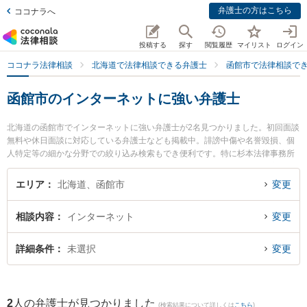
弁護士の方はこちら
ココナラへ
投稿する
探す
閲覧履歴
マイリスト
ログイン
ココナラ法律相談
北海道で法律相談できる弁護士
函館市で法律相談で
函館市のインターネットに強い弁護士
北海道の函館市でインターネットに強い弁護士が2名見つかりました。初回面談
無料や休日面談に対応している弁護士なども掲載中。誹謗中傷や名誉毀損、個
人特定等の細かな分野での絞り込み検索もでき便利です。特に杉本法律事務所
の杉本 元熙弁護士やはこだて春の星法律事務所の天野 真佑子弁護士のプロフィ
ール情報や弁護士費用、強みなどが注目されています。『函館市で土日や夜間
エリア
北海道、函館市
変更
に発生したインターネットのトラブルを今すぐに弁護士に相談したい』『イン
ターネットのトラブル解決の実績豊富な近くの弁護士を検索したい』『初回相
相談内容
インターネット
変更
談無料でインターネットを法律相談できる函館市内の弁護士に相談予約した
い』などでお困りの相談者さんにおすすめです。
詳細条件
未選択
変更
2
人の弁護士が見つかりました
(検索結果について詳しくは
こちら
)