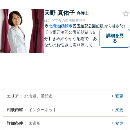
天野 真佑子
弁護士
はこだて春の星法律事務所
北海道
函館市
五稜郭公園前駅
から徒歩5分
|
【市電五稜郭公園前駅徒歩5
詳細を見
分】きめ細やかな配慮で、あ
る
なたのお悩みに寄り添って対
応します。新しい人生のスタ
ートが切れるよう、法律のプ
ロとして最後までサポート。
お気軽にご相談ください。
エリア
北海道、函館市
変更
相談内容
インターネット
変更
詳細条件
未選択
変更