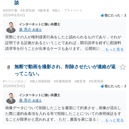
はXのため、APのIPアドレスの保存期間の問題もございます。 開示請
談
求は法律知識が不可欠ですが、それだけでは足りず、実務を踏まえた
#誹謗中傷
#名誉毀損
#被害者
#個人・プライベート
方法を選択することが重要です。
2026年8月4日
役にたった
2
インターネットに強い弁護士
泉 亮介
弁護士
実際にその人が権利侵害行為をしたと認められるものであり，それが
証明できる証拠があるということであれば，開示請求を経ずに慰謝料
請求等を行うことが出来るケースもあります。 公開相談の場では回答
は難しいかと思われますので，お手持ちの証拠資料を持参の上弁護士
に個別に相談されると良いでしょう。
8
無断で動画を撮影され、削除させたいが連絡が返
ってこない。
#リベンジポルノ
#個人情報削除
#肖像権侵害
#被害者
#名誉毀損
2026年8月4日
役にたった
2
インターネットに強い弁護士
泉 亮介
弁護士
画像データについて削除したことを書面にて約束させ，画像が流出し
た際に違約金条項を入れる等で削除したことについての表明保証をす
ることが限界かと思われます。 ただ，書面を家に送ると家族に不貞行
為が発覚しご自身が慰謝料請求を受けるリスクがあるため，書面で削