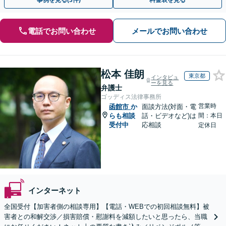
事例を見る(3件)
料金表を見る
電話でお問い合わせ
メールでお問い合わせ
松本 佳朗
東京都
インタビュ
ーを見る
弁護士
ゴッディス法律事務所
営業時
函館市
か
面談方法(対面・電
らも相談
話・ビデオなど)は
間：本日
受付中
応相談
定休日
インターネット
全国受付【加害者側の相談専用】【電話・WEBでの初回相談無料】被
害者との和解交渉／損害賠償・慰謝料を減額したいと思ったら、当職