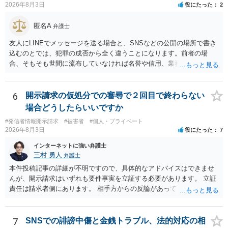
2026年8月3日
役にたった
2
匿名A
弁護士
友人にLINEでメッセージを送る場合と、SNSなどの公開の場所で書き
込むのとでは、犯罪の成否から全く違うことになります。前者の場
合、そもそも世間に流布していなければ名誉や信用、業務にかかる犯
罪は成立しないことになります。
6
開示請求の仮処分での審尋で２回目で終わらない
場合どうしたらいいですか
#発信者情報開示請求
#被害者
#個人・プライベート
2026年8月3日
役にたった
7
インターネットに強い弁護士
三村 勇人
弁護士
本件投稿記事の詳細が不明ですので、具体的なアドバイスはできませ
んが、開示請求はいずれも要件事実を立証する必要があります。 立証
責任は請求者側にあります。 相手方からの反論があっても、裁判官が
要件事実を満たしていると判断すれば、補充は求められません。 相手
方が口頭で反論したのは、仮処分は迅速性が要求されるためです。 書
面での反論となれば、より遅延する可能性がございます。 また、本件
7
SNSでの誹謗中傷と金銭トラブル、法的対応の相