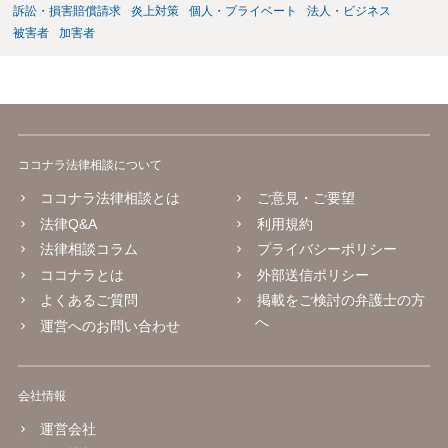
訴訟・損害賠償請求
炎上対策
個人・プライベート
法人・ビジネス
を確認したうえで、「提供素材及びこれを含む画面の複製・SNS掲載
被害者
加害者
を許諾しない」と書面で明確に通知することをお勧めします。すでに
掲載された場合は、URL、掲載日時、画面を保存してから削除を求め
てください。
ココナラ法律相談について
ココナラ法律相談とは
ご意見・ご要望
法律Q&A
利用規約
法律相談コラム
プライバシーポリシー
ココナラとは
外部送信ポリシー
よくあるご質問
掲載をご検討の弁護士の方
へ
運営へのお問い合わせ
会社情報
運営会社