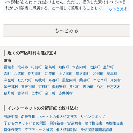
の権利があるわけではありません。ただし、提供した素材すべての権
利がご相談者に帰属する、と一括して整理することもできません。 ご
自身が撮影・執筆した写真や文章は、創作性があれば原則としてご自
身が著作権者です。 他方、ブランド名、文字主体のロゴ、商品情報、
短いキャッチコピー、販売コンセプトなどは、通常、著作物には当た
もっとみる
りません。ただし、ロゴに独自の図形やイラスト等が含まれる場合に
は、その表現部分が著作物となる可能性があります。 また、人物写真
の著作権は撮影者に、肖像に関する権利は被写体本人に帰属します
（著作権法2条・17条）。 ウェブサイト全体に当然に著作権が生じる
近くの市区町村を選び直す
わけではありません。デザイナーが独自に制作したイラストやバナー
道南
等は別として、一般的なレイアウトや配色、依頼者から提供された素
材を希望に沿って配置した部分には、通常、著作物性は認められにく
函館市
北斗市
松前町
福島町
知内町
木古内町
七飯町
鹿部町
いと考えられます。仮に具体的な画面構成の一部に創作性が認められ
森町
八雲町
長万部町
江差町
上ノ国町
厚沢部町
乙部町
奥尻町
ても、その権利は当該部分に限られ、ご相談者の写真や文章等を制作
今金町
せたな町
島牧村
寿都町
黒松内町
蘭越町
ニセコ町
真狩村
実績として掲載する権限まで当然に生じるものではありません。 もっ
留寿都村
喜茂別町
京極町
倶知安町
共和町
岩内町
泊村
神恵内村
とも、契約書がなくても、見積書、メール、利用規約等に実績掲載へ
積丹町
古平町
仁木町
余市町
赤井川村
の同意があれば別です。また、単に制作を担当した事実を記載した
り、公開中のサイトへリンクしたりする行為まで当然に禁止できると
インターネットの分野詳細で絞り込む
は限りません。 人物写真については、通常のSNSへの無断掲載と同
様、掲載目的、態様、必要性、本人の特定可能性等から判断されま
誹謗中傷
名誉毀損
ネット上の個人特定被害
リベンジポルノ
す。営業目的であり、本人も掲載を拒否していることは、違法性を認
子どものネットいじめ問題
風評被害・営業妨害
著作権侵害
商標権侵害
める方向の事情となりますが、自動的に肖像権侵害となるわけではあ
肖像権侵害
不正アクセス被害
個人情報削除
発信者情報開示請求
りません。 まず、見積書、メール、チャット、デザイナーの利用規約