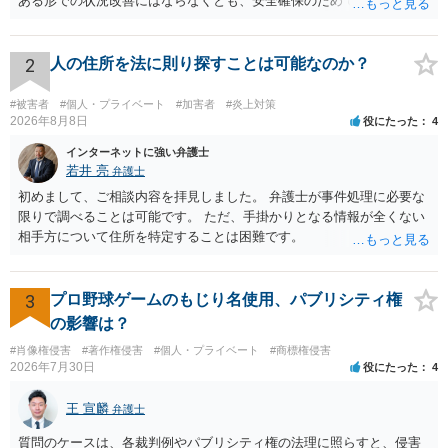
ある形での状況改善にはならなくとも、安全確保のためできることは
ある筈です。
2
人の住所を法に則り探すことは可能なのか？
#被害者
#個人・プライベート
#加害者
#炎上対策
2026年8月8日
役にたった
4
インターネットに強い弁護士
若井 亮
弁護士
初めまして、ご相談内容を拝見しました。 弁護士が事件処理に必要な
限りで調べることは可能です。 ただ、手掛かりとなる情報が全くない
相手方について住所を特定することは困難です。
3
プロ野球ゲームのもじり名使用、パブリシティ権
の影響は？
#肖像権侵害
#著作権侵害
#個人・プライベート
#商標権侵害
2026年7月30日
役にたった
4
王 宣麟
弁護士
質問のケースは、各裁判例やパブリシティ権の法理に照らすと、侵害