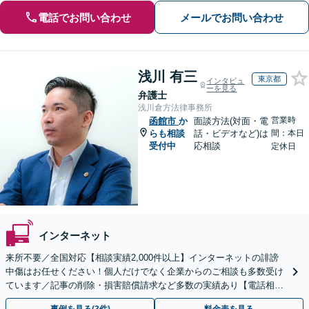
電話でお問い合わせ
メールでお問い合わせ
浅川 有三
東京都
インタビュ
ーを見る
弁護士
浅川倉方法律事務所
営業時
函館市
か
面談方法(対面・電
らも相談
話・ビデオなど)は
間：本日
受付中
応相談
定休日
インターネット
来所不要／全国対応【相談実績2,000件以上】インターネットの誹謗
中傷はお任せください！個人だけでなく企業からのご相談も多数受け
ています／記事の削除・損害賠償請求など多数の実績あり【電話相談
可】【初回相談無料】【夜間休日面談可】