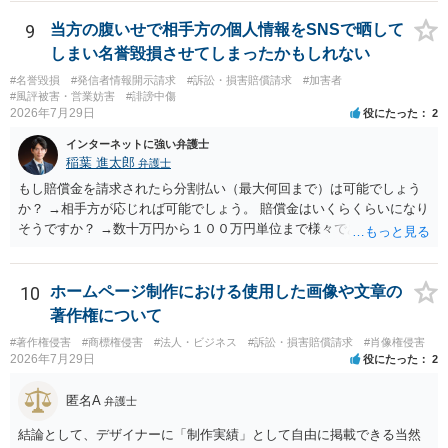
除等を求めることは避けたほうが良いかと思われます。
9
当方の腹いせで相手方の個人情報をSNSで晒して
しまい名誉毀損させてしまったかもしれない
#名誉毀損
#発信者情報開示請求
#訴訟・損害賠償請求
#加害者
#風評被害・営業妨害
#誹謗中傷
2026年7月29日
役にたった
2
インターネットに強い弁護士
稲葉 進太郎
弁護士
もし賠償金を請求されたら分割払い（最大何回まで）は可能でしょう
か？ →相手方が応じれば可能でしょう。 賠償金はいくらくらいになり
そうですか？ →数十万円から１００万円単位まで様々であり、不明で
す。相手方から相談者様に対し請求がなされた場合、減額や分割の交
渉が行われ、双方合意に至れば支払が開始され、決裂して相手方が訴
訟提起を選択すれば訴訟の中で解決がなされる流れが通常です。
10
ホームページ制作における使用した画像や文章の
著作権について
#著作権侵害
#商標権侵害
#法人・ビジネス
#訴訟・損害賠償請求
#肖像権侵害
2026年7月29日
役にたった
2
匿名A
弁護士
結論として、デザイナーに「制作実績」として自由に掲載できる当然