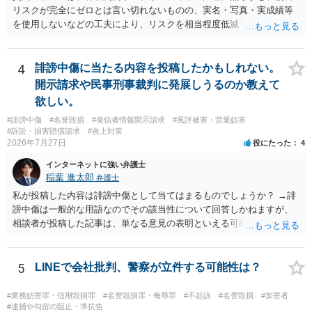
リスクが完全にゼロとは言い切れないものの、実名・写真・実成績等
を使用しないなどの工夫により、リスクを相当程度低減できる設計に
なっているかと思います。 ただし、「野球ファンであれば元の選手を
推測できる」という点は、裁判で争われた場合に「専ら顧客吸引力の
利用を目的とする」と判断される余地を残すため、一定の注意が必要
4
誹謗中傷に当たる内容を投稿したかもしれない。
です。 また、広告収益の有無は、侵害判断に一定の影響を与える可能
開示請求や民事刑事裁判に発展しうるのか教えて
性がありますが、決定的要因ではありません。 パブリシティ権侵害の
欲しい。
成否は、主に「専ら顧客吸引力の利用を目的とするか」という点で判
#誹謗中傷
#名誉毀損
#発信者情報開示請求
#風評被害・営業妨害
断されます。広告収益があることは「商業的目的」を強く示す要素で
#訴訟・損害賠償請求
#炎上対策
すが、それだけで直ちに侵害となるわけではありません。完全無償・
2026年7月27日
役にたった
4
非営利であれば「表現の自由」「創作物」としての側面が強く評価さ
れる可能性があります。一方、広告収益がある場合は「商業利用」と
インターネットに強い弁護士
しての色彩が強まり、リスクが高まる可能性があります。 公開前に変
稲葉 進太郎
弁護士
更・確認しておく事項については、公開の場でアドバイスするにも限
私が投稿した内容は誹謗中傷として当てはまるものでしょうか？ →誹
界があるかと思うので、資料等を持参の上、弁護士に相談されること
謗中傷は一般的な用語なのでその該当性について回答しかねますが、
も一つかと存じます。
相談者が投稿した記事は、単なる意見の表明といえる可能性が高く、
権利侵害が認められる可能性は低いと存じます。 もし当てはまるとし
て、開示請求が認められたり、民事裁判や刑事裁判に発展しうるもの
でしょうか？ →権利侵害や、名誉毀損・侮辱に該当する可能性が低い
5
LINEで会社批判、警察が立件する可能性は？
ため、民事裁判や刑事裁判に発展することはあまり考えられないよう
に思われます。
#業務妨害罪・信用毀損罪
#名誉毀損罪・侮辱罪
#不起訴
#名誉毀損
#加害者
#逮捕や勾留の阻止・準抗告