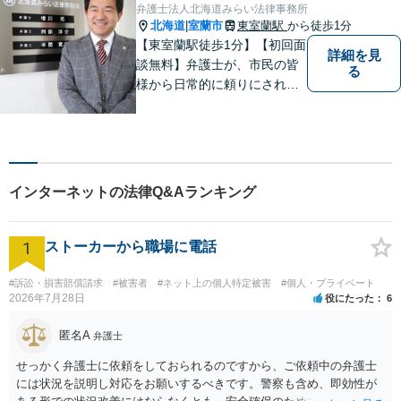
弁護士法人北海道みらい法律事務所
北海道
室蘭市
東室蘭駅
から徒歩1分
|
【東室蘭駅徒歩1分】【初回面
詳細を見
談無料】弁護士が、市民の皆
る
様から日常的に頼りにされる
存在になる社会を目指して、
日々精進してまいります。皆
様のトラブルを解決し、明る
い未来へと導きます。お気軽
にご相談ください。【駐車場
インターネットの法律Q&Aランキング
あり】
1
ストーカーから職場に電話
#訴訟・損害賠償請求
#被害者
#ネット上の個人特定被害
#個人・プライベート
2026年7月28日
役にたった
6
匿名A
弁護士
せっかく弁護士に依頼をしておられるのですから、ご依頼中の弁護士
には状況を説明し対応をお願いするべきです。警察も含め、即効性が