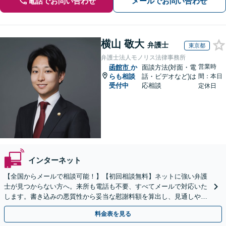
電話でお問い合わせ
メールでお問い合わせ
横山 敬大
弁護士
東京都
弁護士法人モノリス法律事務所
営業時
函館市
か
面談方法(対面・電
らも相談
話・ビデオなど)は
間：本日
受付中
応相談
定休日
インターネット
【全国からメールで相談可能！】【初回相談無料】ネットに強い弁護
士が見つからない方へ。来所も電話も不要、すべてメールで対応いた
します。書き込みの悪質性から妥当な慰謝料額を算出し、見通しや費
用面のリスクも包み隠さずお伝えしサポートします。
料金表を見る