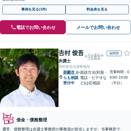
事例を見る(3件)
料金表を見る
電話でお問い合わせ
メールでお問い合わせ
𠮷村 俊吾
福岡県
インタビュ
ーを見る
弁護士
𠮷村俊吾法律事務所
営業時間：0
那覇市
か
面談方法(対面・
らも相談
電話・ビデオな
9:00~19:00
受付中
ど)は応相談
（平日）
借金・債務整理
通常、債務整理は弁護士事務所の事務員が担当しますが、当事務所で