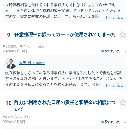
今時無料相談を受けてくれる事務所もそれなりにあり（WEBで検
索）、また自治体でも無料相談を実施しているのではないかと思いま
すので、実際に複数の弁護士に会って、ちゃんと話を聞いてくれる
方、高圧的ではない方に相談した方が良いでしょう。その弁護士の方
はそもそも事案を把握できていないようですので、御相談の案件につ
いては弁護士として能力不足なのかもしれません。相手にしない方が
9
任意整理中に誤ってカードが使用されてしまった
良いと思います。ただ、仮想通貨詐欺の被害回復は現実的には難しい
かもしれません。
#任意整理
#クレジット会社
2026年7月14日
役にたった
2
吉田 雄大
弁護士
現在依頼をなさっている法律事務所に事情を説明した上で善処を相談
するのが最善の対応と思います。 うっかりミスであることも含め、あ
りのままをお伝えになることを強くお勧めします。 今回のできごとだ
けで辞任に至るか否かは弁護士次第というほかありませんが、説明は
早ければ早いほどいいのは間違いありません。 ご健闘をお祈りいたし
ます。
10
詐欺に利用された口座の責任と和解金の相談につ
いて
#詐欺被害での債務
2026年8月6日
役にたった
2