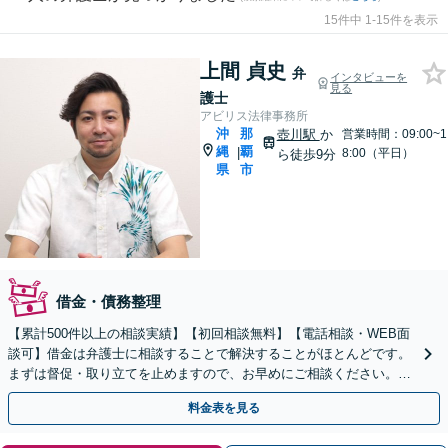
15件中 1-15件を表示
上間 貞史
弁
インタビューを
見る
護士
アビリス法律事務所
沖
那
壺川駅
か
営業時間：09:00~1
縄
覇
|
8:00（平日）
ら徒歩9分
県
市
借金・債務整理
【累計500件以上の相談実績】【初回相談無料】【電話相談・WEB面
談可】借金は弁護士に相談することで解決することがほとんどです。
まずは督促・取り立てを止めますので、お早めにご相談ください。相
談者さまに合った手続きを提案し、借金を減らします。
料金表を見る