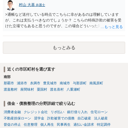
村山 大基
弁護士
>通帳など送付している時点でこちらに非があるのは理解しています
が、これは支払うべきなのでしょうか？ こちらの特殊詐欺の被害を受
けた立場でもあると思うのですが、この場合どういった対処が必要で
しょうか？ →依頼するかどうかは別にして、弁護士に相談に行った方
がいいとは思います。 そもそも、特殊詐欺関係なく旦那さんの行為
は法に触れる可能性もあります。 ＞100万を支払わず穏便に和解する
もっとみる
ことは可能でしょうか？ →一般的には難しいです。相談者さんも１０
０万円の被害を受けたとして、１円も払わないで和解したいと言われ
たら、 できるだけ重い刑罰を与えて欲しい、と思われるのではない
でしょうか。 ＞弁護士さんに入ってもらうことで支払額が下がること
近くの市区町村を選び直す
はありますか？ そこはあり得ます、ただ、弁護士費用かけるならその
南部
分賠償に回すことも考えられるので、 兼ね合いは考えてみましょう。
那覇市
浦添市
糸満市
豊見城市
南城市
与那原町
南風原町
渡嘉敷村
座間味村
粟国村
渡名喜村
八重瀬町
借金・債務整理の分野詳細で絞り込む
消費者金融
クレジット会社
リボ払い
銀行借り入れ
住宅ローン
不動産担保ローン
奨学金
詐欺被害での債務
自己破産
法人破産
督促の停止
任意整理
個人再生
民事再生
過払い金請求
特定調停