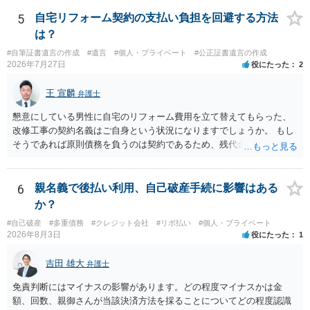
5
自宅リフォーム契約の支払い負担を回避する方法
は？
#自筆証書遺言の作成
#遺言
#個人・プライベート
#公正証書遺言の作成
2026年7月27日
役にたった
2
王 宣麟
弁護士
懇意にしている男性に自宅のリフォーム費用を立て替えてもらった、
改修工事の契約名義はご自身という状況になりますでしょうか。 もし
そうであれば原則債務を負うのは契約であるため、残代金を捻出して
もらうよう約束した男性に支払いをお願いするしかないように思われ
ます。 入籍した場合でも、原則契約者が単独で全ての債務を負うこと
には変わりがありません。 なかなか対応に難しい案件であり、公開の
6
親名義で後払い利用、自己破産手続に影響はある
場でアドバイスを行うのも限界があるように思われますので、資料等
か？
を持参のうえ個別に弁護士に相談されることをお勧めします。
#自己破産
#多重債務
#クレジット会社
#リボ払い
#個人・プライベート
2026年8月3日
役にたった
1
吉田 雄大
弁護士
免責判断にはマイナスの影響があります。どの程度マイナスかは金
額、回数、親御さんが当該決済方法を採ることについてどの程度認識