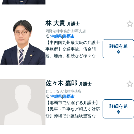
題について、「何度でも無
料」の相談を行っています！
まずはお気軽にご相談くださ
い！
林 大貴
弁護士
岡野法律事務所 那覇支店
沖縄県
那覇市
|
【中四国九州最大級の弁護士
詳細を見
事務所】交通事故、借金問
る
題、離婚、相続など様々な問
題について、「何度でも無
料」の相談を行っています！
まずはお気軽にご相談くださ
い！
佐々木 嘉郎
弁護士
じょうなん法律事務所
沖縄県
那覇市
|
【那覇市で活躍する弁護士】
詳細を見
【民事・刑事など幅広く対応
る
◎】沖縄で弁護経験豊富な弁
護士！スピーディな対応を心
掛け、皆様の抱える問題がで