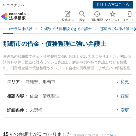
弁護士の方はこちら
ココナラへ
投稿する
探す
閲覧履歴
マイリスト
ログイン
ココナラ法律相談
沖縄県で法律相談できる弁護士
那覇市で法律相談で
那覇市の借金・債務整理に強い弁護士
沖縄県の那覇市で借金・債務整理に強い弁護士が15名見つかりました。初回面
談無料や休日面談に対応している弁護士、解決事例を持つ弁護士なども掲載
中。消費者金融の債務整理やクレジット会社の債務整理、リボ払いの債務整理
等の細かな分野での絞り込み検索もでき便利です。特にアビリス法律事務所の
上間 貞史弁護士やネクスパート法律事務所 那覇オフィスの下間 俊哉弁護士、
エリア
沖縄県、那覇市
変更
弁護士法人ACLOGOSの桜井 愛弁護士のプロフィール情報や弁護士費用、強み
などが注目されています。『那覇市で土日や夜間に発生した借金・債務整理の
相談内容
借金・債務整理
変更
トラブルを今すぐに弁護士に相談したい』『借金・債務整理のトラブル解決の
実績豊富な近くの弁護士を検索したい』『初回相談無料で借金・債務整理を法
律相談できる那覇市内の弁護士に相談予約したい』などでお困りの相談者さん
詳細条件
未選択
変更
におすすめです。
15
人の弁護士が見つかりました
(検索結果について詳しくは
こちら
)