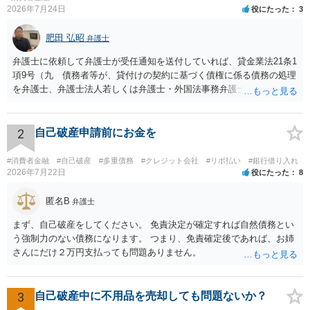
2026年7月24日
役にたった
3
肥田 弘昭
弁護士
弁護士に依頼して弁護士が受任通知を送付していれば、貸金業法21条1
項9号（九 債務者等が、貸付けの契約に基づく債権に係る債務の処理
を弁護士、弁護士法人若しくは弁護士・外国法事務弁護士共同法人若
しくは司法書士若しくは司法書士法人（以下この号において「弁護士
等」という。）に委託し、又はその処理のため必要な裁判所における
民事事件に関する手続をとり、弁護士等又は裁判所から書面によりそ
2
自己破産申請前にお金を
の旨の通知があつた場合において、正当な理由がないのに、債務者等
に対し、電話をかけ、電報を送達し、若しくはファクシミリ装置を用
#消費者金融
#自己破産
#多重債務
#クレジット会社
#リボ払い
#銀行借り入れ
いて送信し、又は訪問する方法により、当該債務を弁済することを要
2026年7月22日
役にたった
8
求し、これに対し債務者等から直接要求しないよう求められたにもか
かわらず、更にこれらの方法で当該債務を弁済することを要求するこ
匿名B
弁護士
と。）に違反しています。監督官庁に行政処分を求める、裁判所に仮
まず、自己破産をしてください。 免責決定が確定すれば自然債務とい
処分申請、不退去罪が成立すれば警察に通報などの対応が考えられま
う強制力のない債務になります。 つまり、免責確定後であれば、お姉
す。ご参考にしてください。
さんにだけ２万円支払っても問題ありません。
3
自己破産中に不用品を売却しても問題ないか？