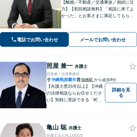
【離婚／不動産／交通事故／相続に注
力】【初回相談無料】「相談に来てよ
かった」とお客さまに満足してもらう
ことを大切にしています！沖縄にお住
まいの方・中小企業の方を支えるべ
く、丁寧なヒアリングで皆様のお気持
電話でお問い合わせ
メールでお問い合わせ
ちに寄り添います。
照屋 兼一
弁護士
照屋兼一法律事務所
沖縄県
那覇市
旭橋駅
から徒歩8分
|
【弁護士歴25年以上】【沖縄
詳細を見
の法律相談ならお任せくださ
る
い】気軽に受診できる「町医
者」のような弁護士でありた
いと思っています。豊富な経
験により培ったノウハウを活
亀山 聡
かし、ひとりでも多く悩まれ
弁護士
ている方を救います。ぜひご
弁護士法人ACLOGOS