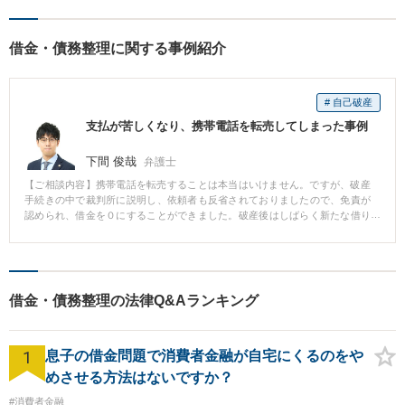
借金・債務整理に関する事例紹介
# 自己破産
支払が苦しくなり、携帯電話を転売してしまった事例
下間 俊哉
弁護士
【ご相談内容】携帯電話を転売することは本当はいけません。ですが、破産
手続きの中で裁判所に説明し、依頼者も反省されておりましたので、免責が
認められ、借金を０にすることができました。破産後はしばらく新たな借り
入れもできませんので、借りることも返すこともなく、落ち着いた生活を取
り戻すことができます。
借金・債務整理の法律Q&Aランキング
1
息子の借金問題で消費者金融が自宅にくるのをや
めさせる方法はないですか？
#消費者金融