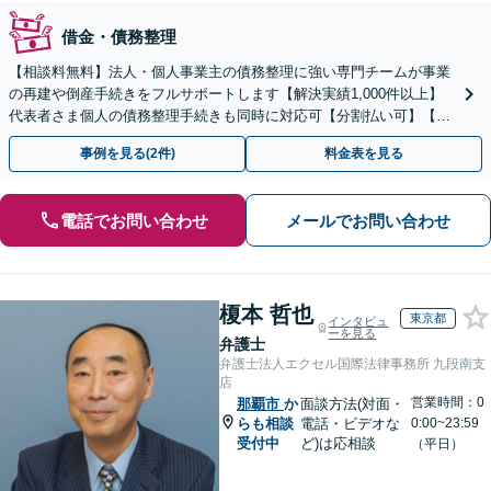
借金・債務整理
【相談料無料】法人・個人事業主の債務整理に強い専門チームが事業
の再建や倒産手続きをフルサポートします【解決実績1,000件以上】
代表者さま個人の債務整理手続きも同時に対応可【分割払い可】【後
払い応相談】【夜間・休日相談可】
事例を見る(2件)
料金表を見る
電話でお問い合わせ
メールでお問い合わせ
榎本 哲也
東京都
インタビュ
ーを見る
弁護士
弁護士法人エクセル国際法律事務所 九段南支
店
営業時間：0
那覇市
か
面談方法(対面・
らも相談
電話・ビデオな
0:00~23:59
受付中
ど)は応相談
（平日）