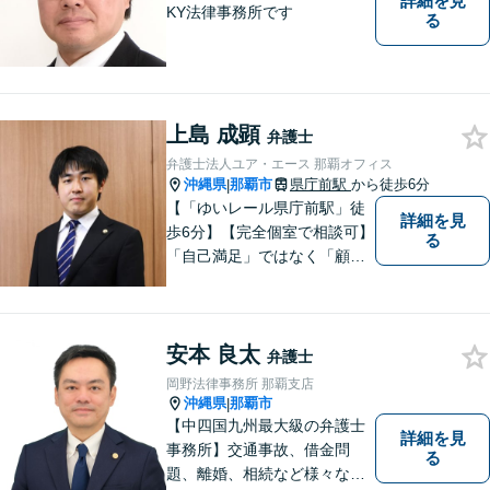
詳細を見
KY法律事務所です
る
上島 成顕
弁護士
弁護士法人ユア・エース 那覇オフィス
沖縄県
那覇市
県庁前駅
から徒歩6分
|
【「ゆいレール県庁前駅」徒
詳細を見
歩6分】【完全個室で相談可】
る
「自己満足」ではなく「顧客
満足」が得られたかどうかを
大切にしています。一人一人
の依頼者に寄り添い、依頼者
安本 良太
が本当に求める最高の結果に
弁護士
こだわり続けたいと考えてお
岡野法律事務所 那覇支店
ります。 お気軽にご相談くだ
沖縄県
那覇市
|
さい。
【中四国九州最大級の弁護士
詳細を見
事務所】交通事故、借金問
る
題、離婚、相続など様々な問