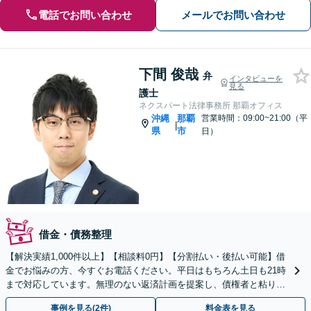
電話でお問い合わせ
メールでお問い合わせ
下間 俊哉
弁
インタビューを
見る
護士
ネクスパート法律事務所 那覇オフィス
沖縄
那覇
営業時間：09:00~21:00（平
|
県
市
日）
借金・債務整理
【解決実績1,000件以上】【相談料0円】【分割払い・後払い可能】借
金でお悩みの方、今すぐお電話ください。平日はもちろん土日も21時
まで対応しています。無理のない返済計画を提案し、債権者と粘り強
く交渉いたします。
事例を見る(2件)
料金表を見る