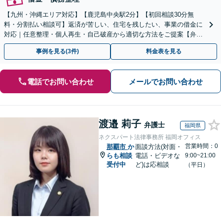
【九州・沖縄エリア対応】【鹿児島中央駅2分】【初回相談30分無
料・分割払い相談可】返済が苦しい、住宅を残したい、事業の借金に
対応｜任意整理・個人再生・自己破産から適切な方法をご提案【弁護
士歴10年以上】
事例を見る(3件)
料金表を見る
電話でお問い合わせ
メールでお問い合わせ
渡邉 莉子
弁護士
福岡県
ネクスパート法律事務所 福岡オフィス
営業時間：0
那覇市
か
面談方法(対面・
らも相談
電話・ビデオな
9:00~21:00
受付中
ど)は応相談
（平日）