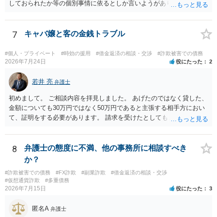
しておられたか等の個別事情に依るとしか言いようがありません。 と
もあれ、依頼しておられる弁護士さんに直ちに具体的状況をお伝えに
なって相談し、善後策を考えることをお勧めします。
7
キャバ嬢と客の金銭トラブル
#個人・プライベート
#時効の援用
#借金返済の相談・交渉
#詐欺被害での債務
2026年7月24日
役にたった
2
若井 亮
弁護士
初めまして。 ご相談内容を拝見しました。 あげたのではなく貸した、
金額についても30万円ではなく50万円であると主張する相手方におい
て、証明をする必要があります。 請求を受けたとしても、もらったも
のであることを伝え、貸したというのであれば証拠を出すよう申し入
れることになるでしょう。 請求があるまでは、こちらからアクション
を起こす必要はないかと思います。
8
弁護士の態度に不満、他の事務所に相談すべき
か？
#詐欺被害での債務
#FX詐欺
#副業詐欺
#借金返済の相談・交渉
#仮想通貨詐欺
#多重債務
2026年7月15日
役にたった
3
匿名A
弁護士