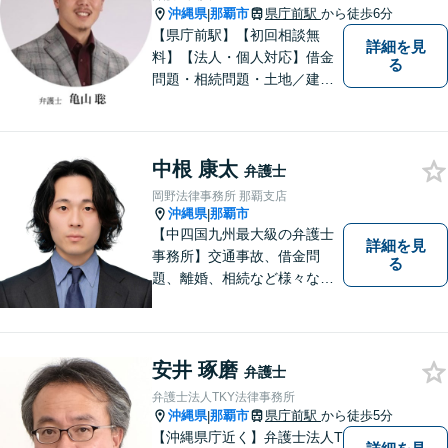
相談ください。
沖縄県
那覇市
県庁前駅
から徒歩6分
|
【県庁前駅】【初回相談無
詳細を見
料】【法人・個人対応】借金
る
問題・相続問題・土地／建物
／建築紛争・企業法務・事業
承継なら弁護士法人アクロゴ
スにお任せください。
中根 康太
弁護士
岡野法律事務所 那覇支店
沖縄県
那覇市
|
【中四国九州最大級の弁護士
詳細を見
事務所】交通事故、借金問
る
題、離婚、相続など様々な問
題について、「何度でも無
料」の相談を行っています！
まずはお気軽にご相談くださ
い！
安井 琢磨
弁護士
弁護士法人TKY法律事務所
沖縄県
那覇市
県庁前駅
から徒歩5分
|
【沖縄県庁近く】弁護士法人T