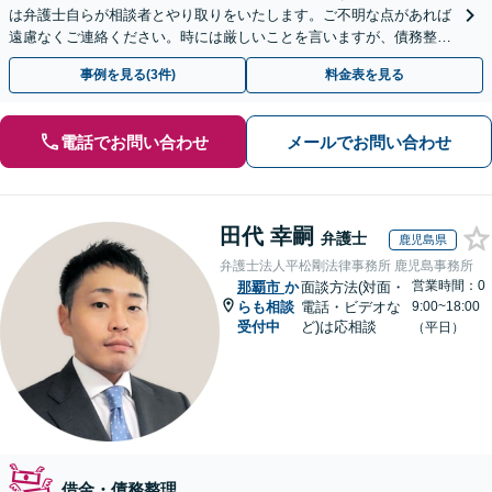
は弁護士自らが相談者とやり取りをいたします。ご不明な点があれば
遠慮なくご連絡ください。時には厳しいことを言いますが、債務整理
には相談者様のご協力が必要不可欠です。
事例を見る(3件)
料金表を見る
電話でお問い合わせ
メールでお問い合わせ
田代 幸嗣
弁護士
鹿児島県
弁護士法人平松剛法律事務所 鹿児島事務所
営業時間：0
那覇市
か
面談方法(対面・
らも相談
電話・ビデオな
9:00~18:00
受付中
ど)は応相談
（平日）
借金・債務整理