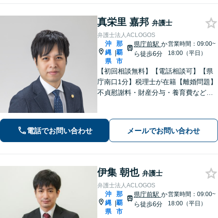
真栄里 嘉邦
弁護士
弁護士法人ACLOGOS
沖
那
県庁前駅
か
営業時間：09:00~
縄
覇
|
18:00（平日）
ら徒歩6分
県
市
【初回相談無料】【電話相談可】【県
庁南口1分】税理士が在籍【離婚問題】
不貞慰謝料・財産分与・養育費など。
協議・調停・別居中、どの段階でもご
相談ください【不動産】賃料増額（減
額）・明け渡し請求・立退料増額など
電話でお問い合わせ
メールでお問い合わせ
に対応。交渉から訴訟までお任せくだ
さい。
伊集 朝也
弁護士
弁護士法人ACLOGOS
沖
那
県庁前駅
か
営業時間：09:00~
縄
覇
|
18:00（平日）
ら徒歩6分
県
市