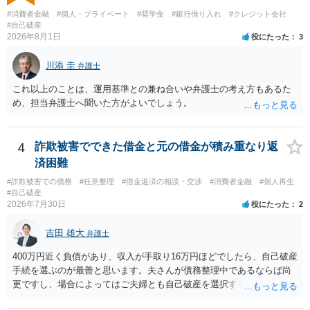
#消費者金融
#個人・プライベート
#奨学金
#銀行借り入れ
#クレジット会社
#自己破産
2026年8月1日
役にたった
3
川添 圭
弁護士
これ以上のことは、運用基準との兼ね合いや弁護士の考え方もあるた
め、担当弁護士へ聞いた方がよいでしょう。
4
詐欺被害でできた借金と元の借金が積み重なり返
済困難
#詐欺被害での債務
#任意整理
#借金返済の相談・交渉
#消費者金融
#個人再生
#自己破産
2026年7月30日
役にたった
2
吉田 雄大
弁護士
400万円近く負債があり、収入が手取り16万円ほどでしたら、自己破産
手続を選ぶのが最善と思います。夫さんが債務整理中であるならば尚
更ですし、場合によってはご夫婦とも自己破産を選択する方法もある
と思います。