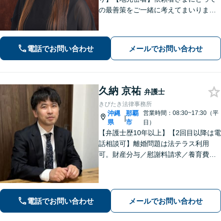
の最善策をご一緒に考えてまいりま
す。不安やご希望を丁寧にお伺いしま
す。まずはお気軽にご相談ください。
【FP1級・宅地建物取引士・銀行業務
電話でお問い合わせ
メールでお問い合わせ
検定の資格あり】【WEB面談可】
久納 京祐
弁護士
きびたき法律事務所
沖縄
那覇
営業時間：08:30~17:30（平
|
県
市
日）
【弁護士歴10年以上】【2回目以降は電
話相談可】離婚問題は法テラス利用
可。財産分与／慰謝料請求／養育費な
どを中心に対応。相続トラブルは、遺
産分割協議／遺留分、トートーメーの
問題などもご相談可能！交通事故対応
多数【バス停「天久」2分】
電話でお問い合わせ
メールでお問い合わせ