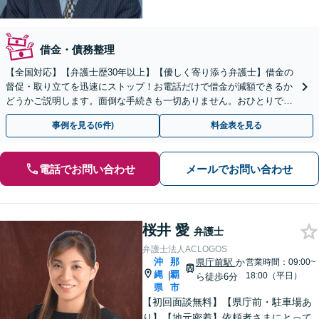
借金・債務整理
【全国対応】【弁護士歴30年以上】【優しく寄り添う弁護士】借金の
督促・取り立てを迅速にストップ！お電話だけで借金が減額できるか
どうかご説明します。面倒な手続きも一切ありません。おひとりで悩
まず、お気軽にご相談ください。【電話相談可】
事例を見る(6件)
料金表を見る
電話でお問い合わせ
メールでお問い合わせ
桜井 愛
弁護士
弁護士法人ACLOGOS
沖
那
県庁前駅
か
営業時間：09:00~
縄
覇
|
18:00（平日）
ら徒歩6分
県
市
【初回面談無料】【県庁前・駐車場あ
り】【地元密着】依頼者さまにとって