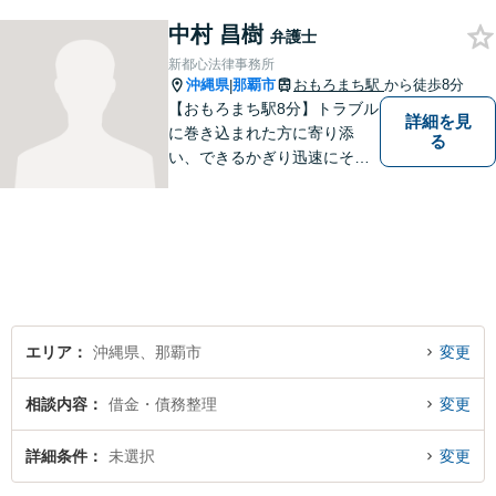
きるだけ早く解決できるよう
尽力します！皆様のご希望を
中村 昌樹
弁護士
丁寧にお聞きします。【牧志
新都心法律事務所
駅・安里駅から徒歩圏】
沖縄県
那覇市
おもろまち駅
から徒歩8分
|
【おもろまち駅8分】トラブル
詳細を見
に巻き込まれた方に寄り添
る
い、できるかぎり迅速にそし
て最善の解決を図るべく、常
に全力で取り組んでおりま
す。企業法務、土地問題、離
婚、借金、相続、交通事故
等、生活上のトラブルがござ
いましたら、お気軽にご相談
下さい。
エリア
沖縄県、那覇市
変更
相談内容
借金・債務整理
変更
詳細条件
未選択
変更