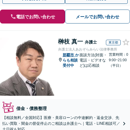
電話でお問い合わせ
メールでお問い合わせ
榊枝 真一
弁護士
東京都
弁護士法人あおぞらみらい法律事務所
営業時間：0
那覇市
か
面談方法(対面・
らも相談
電話・ビデオな
9:00~21:00
受付中
ど)は応相談
（平日）
借金・債務整理
【相談無料／全国対応】医療・美容ローンの中途解約・返金交渉、先
払い買取・闇金の督促停止のご相談は弁護士へ｜電話・LINE相談可／
土日祝も対応