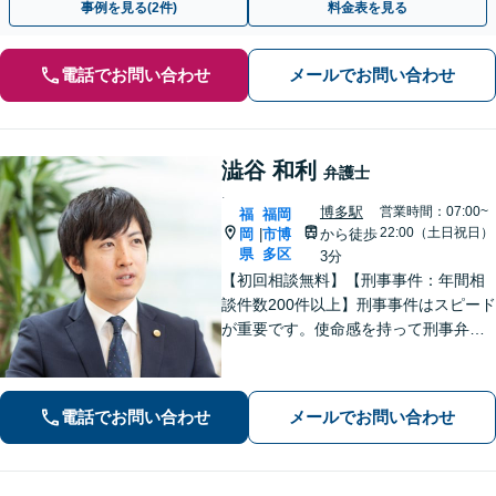
事例を見る(2件)
料金表を見る
電話でお問い合わせ
メールでお問い合わせ
澁谷 和利
弁護士
.
博多駅
営業時間：07:00~
福
福岡
22:00（土日祝日）
岡
市博
から徒歩
|
県
多区
3分
【初回相談無料】【刑事事件：年間相
談件数200件以上】刑事事件はスピード
が重要です。使命感を持って刑事弁護
に注力し、依頼者の状況に寄り添いな
がら最善の解決を目指します。【英語
対応可能：通訳を介さず英語で直接サ
電話でお問い合わせ
メールでお問い合わせ
ポート】