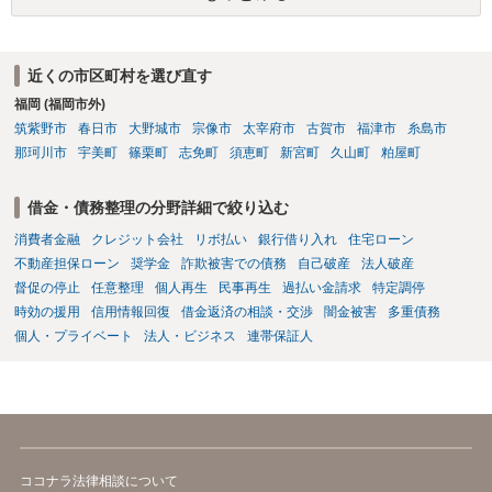
近くの市区町村を選び直す
福岡 (福岡市外)
筑紫野市
春日市
大野城市
宗像市
太宰府市
古賀市
福津市
糸島市
那珂川市
宇美町
篠栗町
志免町
須恵町
新宮町
久山町
粕屋町
借金・債務整理の分野詳細で絞り込む
消費者金融
クレジット会社
リボ払い
銀行借り入れ
住宅ローン
不動産担保ローン
奨学金
詐欺被害での債務
自己破産
法人破産
督促の停止
任意整理
個人再生
民事再生
過払い金請求
特定調停
時効の援用
信用情報回復
借金返済の相談・交渉
闇金被害
多重債務
個人・プライベート
法人・ビジネス
連帯保証人
ココナラ法律相談について