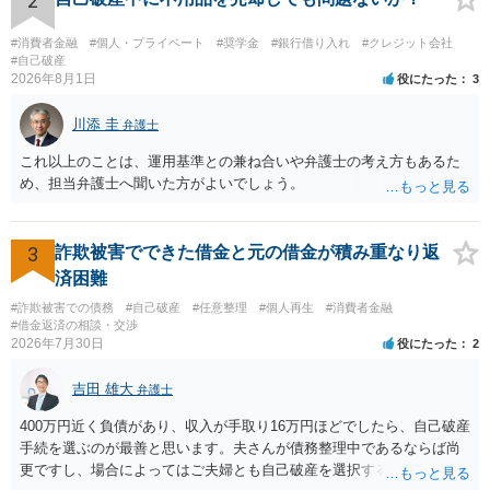
2
#消費者金融
#個人・プライベート
#奨学金
#銀行借り入れ
#クレジット会社
#自己破産
2026年8月1日
役にたった
3
川添 圭
弁護士
これ以上のことは、運用基準との兼ね合いや弁護士の考え方もあるた
め、担当弁護士へ聞いた方がよいでしょう。
3
詐欺被害でできた借金と元の借金が積み重なり返
済困難
#詐欺被害での債務
#自己破産
#任意整理
#個人再生
#消費者金融
#借金返済の相談・交渉
2026年7月30日
役にたった
2
吉田 雄大
弁護士
400万円近く負債があり、収入が手取り16万円ほどでしたら、自己破産
手続を選ぶのが最善と思います。夫さんが債務整理中であるならば尚
更ですし、場合によってはご夫婦とも自己破産を選択する方法もある