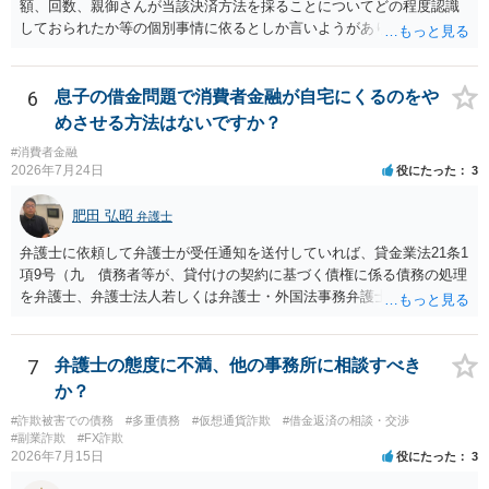
額、回数、親御さんが当該決済方法を採ることについてどの程度認識
しておられたか等の個別事情に依るとしか言いようがありません。 と
もあれ、依頼しておられる弁護士さんに直ちに具体的状況をお伝えに
なって相談し、善後策を考えることをお勧めします。
6
息子の借金問題で消費者金融が自宅にくるのをや
めさせる方法はないですか？
#消費者金融
2026年7月24日
役にたった
3
肥田 弘昭
弁護士
弁護士に依頼して弁護士が受任通知を送付していれば、貸金業法21条1
項9号（九 債務者等が、貸付けの契約に基づく債権に係る債務の処理
を弁護士、弁護士法人若しくは弁護士・外国法事務弁護士共同法人若
しくは司法書士若しくは司法書士法人（以下この号において「弁護士
等」という。）に委託し、又はその処理のため必要な裁判所における
民事事件に関する手続をとり、弁護士等又は裁判所から書面によりそ
7
弁護士の態度に不満、他の事務所に相談すべき
の旨の通知があつた場合において、正当な理由がないのに、債務者等
か？
に対し、電話をかけ、電報を送達し、若しくはファクシミリ装置を用
#詐欺被害での債務
#多重債務
#仮想通貨詐欺
#借金返済の相談・交渉
いて送信し、又は訪問する方法により、当該債務を弁済することを要
#副業詐欺
#FX詐欺
求し、これに対し債務者等から直接要求しないよう求められたにもか
2026年7月15日
役にたった
3
かわらず、更にこれらの方法で当該債務を弁済することを要求するこ