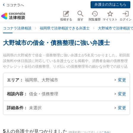
弁護士の方はこちら
ココナラへ
投稿する
探す
閲覧履歴
マイリスト
ログイン
ココナラ法律相談
福岡県で法律相談できる弁護士
大野城市で法律相談
大野城市の借金・債務整理に強い弁護士
福岡県の大野城市で借金・債務整理に強い弁護士が5名見つかりました。初回面
談無料や休日面談に対応している弁護士なども掲載中。消費者金融の債務整理
やクレジット会社の債務整理、リボ払いの債務整理等の細かな分野での絞り込
み検索もでき便利です。特にさちかぜ法律事務所の中島 徹信弁護士やなかのき
みよし法律事務所の中野 公義弁護士、みかさの森法律事務所の森 淳弁護士のプ
エリア
福岡県、大野城市
変更
ロフィール情報や弁護士費用、強みなどが注目されています。『大野城市で土
日や夜間に発生した借金・債務整理のトラブルを今すぐに弁護士に相談した
相談内容
借金・債務整理
変更
い』『借金・債務整理のトラブル解決の実績豊富な近くの弁護士を検索した
い』『初回相談無料で借金・債務整理を法律相談できる大野城市内の弁護士に
相談予約したい』などでお困りの相談者さんにおすすめです。
詳細条件
未選択
変更
5
人の弁護士が見つかりました
(検索結果について詳しくは
こちら
)