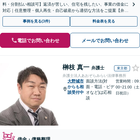
料・分割払い相談可】返済が苦しい、住宅を残したい、事業の借金に
対応｜任意整理・個人再生・自己破産から適切な方法をご提案【弁護
士歴10年以上】
事例を見る(3件)
料金表を見る
電話でお問い合わせ
メールでお問い合わせ
榊枝 真一
弁護士
東京都
弁護士法人あおぞらみらい法律事務所
大野城市
面談方法(対
営業時間：09:
からも相
面・電話・ビデ
00~21:00（土
談受付中
オなど)は応相
日祝日）
談
借金・債務整理