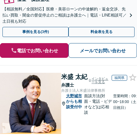
【相談無料／全国対応】医療・美容ローンの中途解約・返金交渉、先
払い買取・闇金の督促停止のご相談は弁護士へ｜電話・LINE相談可／
土日祝も対応
事例を見る(3件)
料金表を見る
電話でお問い合わせ
メールでお問い合わせ
米盛 太紀
福岡県
インタビュ
ーを見る
弁護士
弁護士法人米盛法律事務所
大野城市
面談方法(対
営業時間：09:
からも相
面・電話・ビデ
00~18:00（土
談受付中
オなど)は応相
日祝日）
談