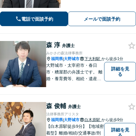
務など、幅広く対応しています。論理
的に戦略を立て、慎重かつ丁寧に事件
解決へと進めています。誠心誠意サポ
電話で面談予約
メールで面談予約
ートいたしますので、ぜひご相談くだ
さい。
森 淳
弁護士
みかさの森法律事務所
福岡県
大野城市
下大利駅
から徒歩1分
|
大野城市・太宰府市・春日
詳細を見
市・糟屋郡の弁護士です。 離
る
婚・養育費等、相続・遺産分
割、交通事故、借金問題、損
害賠償・慰謝料請求、労働問
題に注力しています。 初回無
森 俊輔
料相談あり。出張相談あり。
弁護士
２０時まで営業。福岡県全域
法律事務所アリスタ
と周辺対応。
福岡県
大野城市
白木原駅
から徒歩9分
|
【白木原駅徒歩9分】【地域密
詳細を見
着型】離婚/相続/交通事故/刑
る