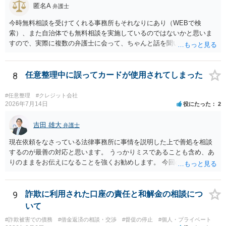
と。）に違反しています。監督官庁に行政処分を求める、裁判所に仮
匿名A
弁護士
処分申請、不退去罪が成立すれば警察に通報などの対応が考えられま
す。ご参考にしてください。
今時無料相談を受けてくれる事務所もそれなりにあり（WEBで検
索）、また自治体でも無料相談を実施しているのではないかと思いま
すので、実際に複数の弁護士に会って、ちゃんと話を聞いてくれる
方、高圧的ではない方に相談した方が良いでしょう。その弁護士の方
はそもそも事案を把握できていないようですので、御相談の案件につ
いては弁護士として能力不足なのかもしれません。相手にしない方が
8
任意整理中に誤ってカードが使用されてしまった
良いと思います。ただ、仮想通貨詐欺の被害回復は現実的には難しい
かもしれません。
#任意整理
#クレジット会社
2026年7月14日
役にたった
2
吉田 雄大
弁護士
現在依頼をなさっている法律事務所に事情を説明した上で善処を相談
するのが最善の対応と思います。 うっかりミスであることも含め、あ
りのままをお伝えになることを強くお勧めします。 今回のできごとだ
けで辞任に至るか否かは弁護士次第というほかありませんが、説明は
早ければ早いほどいいのは間違いありません。 ご健闘をお祈りいたし
ます。
9
詐欺に利用された口座の責任と和解金の相談につ
いて
#詐欺被害での債務
#借金返済の相談・交渉
#督促の停止
#個人・プライベート