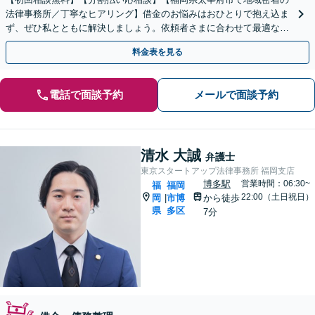
法律事務所／丁寧なヒアリング】借金のお悩みはおひとりで抱え込ま
ず、ぜひ私とともに解決しましょう。依頼者さまに合わせて最適な債
務整理をご提案いたします。自己破産／任意整理／個人再生
料金表を見る
電話で面談予約
メールで面談予約
清水 大誠
弁護士
東京スタートアップ法律事務所 福岡支店
博多駅
営業時間：06:30~
福
福岡
22:00（土日祝日）
岡
市博
から徒歩
|
県
多区
7分