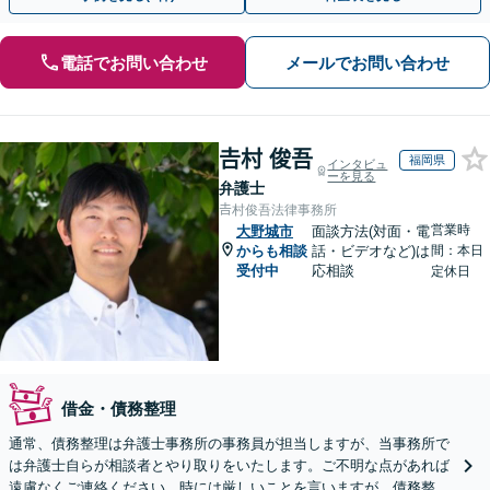
電話でお問い合わせ
メールでお問い合わせ
𠮷村 俊吾
福岡県
インタビュ
ーを見る
弁護士
𠮷村俊吾法律事務所
営業時
大野城市
面談方法(対面・電
からも相談
話・ビデオなど)は
間：本日
受付中
応相談
定休日
借金・債務整理
通常、債務整理は弁護士事務所の事務員が担当しますが、当事務所で
は弁護士自らが相談者とやり取りをいたします。ご不明な点があれば
遠慮なくご連絡ください。時には厳しいことを言いますが、債務整理