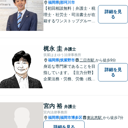
時間外、休日相談可能】【法
福岡県
那珂川市
|
テラス利用可】
【初回相談無料｜弁護士・税
詳細を見
理士・社労士・司法書士が在
る
籍するワンストップグルー
プ】Nexill＆Partnersは複数士
業が在籍するワンストップグ
ループです。相続や企業法務
等複数士業の知識が必要な案
梶永 圭
弁護士
件を一括して対応。九州トッ
筑紫はまゆう法律事務所
プクラスの豊富な実績。
福岡県
筑紫野市
二日市駅
から徒歩9分
|
身近な専門家であることを目
詳細を見
指しています。【注力分野】
る
企業法務・労務、労働（残
業・解雇・労災）、刑事、家
事（離婚・相続・遺言・後
見）、借金整理等
宮内 裕
弁護士
宮内法律事務所
福岡県
福岡市博多区
東比恵駅
から徒歩7分
|
詳細を見る