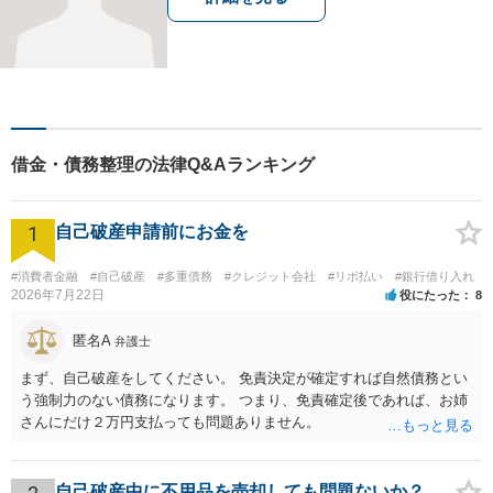
借金・債務整理の法律Q&Aランキング
1
自己破産申請前にお金を
#消費者金融
#自己破産
#多重債務
#クレジット会社
#リボ払い
#銀行借り入れ
2026年7月22日
役にたった
8
匿名A
弁護士
まず、自己破産をしてください。 免責決定が確定すれば自然債務とい
う強制力のない債務になります。 つまり、免責確定後であれば、お姉
さんにだけ２万円支払っても問題ありません。
自己破産中に不用品を売却しても問題ないか？