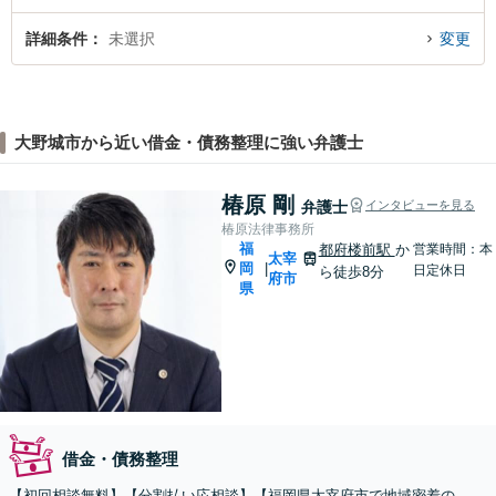
詳細条件
未選択
変更
大野城市から近い借金・債務整理に強い弁護士
椿原 剛
弁護士
インタビューを見る
椿原法律事務所
福
都府楼前駅
か
営業時間：本
太宰
岡
|
日定休日
ら徒歩8分
府市
県
借金・債務整理
【初回相談無料】【分割払い応相談】【福岡県太宰府市で地域密着の