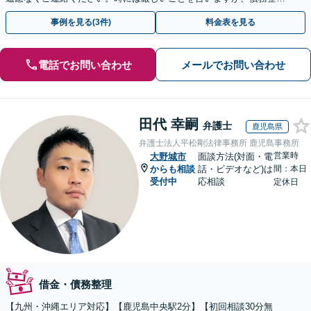
には相談者様のご協力が必要不可欠です。
事例を見る(3件)
料金表を見る
電話でお問い合わせ
メールでお問い合わせ
田代 幸嗣
弁護士
鹿児島県
弁護士法人平松剛法律事務所 鹿児島事務所
営業時
大野城市
面談方法(対面・電
からも相談
話・ビデオなど)は
間：本日
受付中
応相談
定休日
借金・債務整理
【九州・沖縄エリア対応】【鹿児島中央駅2分】【初回相談30分無