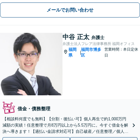
成、相続放棄から遺産分割協議や調
メールでお問い合わせ
停、裁判まで幅広く対応。【博多駅6
分】
中谷 正太
弁護士
弁護士法人フレア法律事務所 福岡オフィス
福岡
福岡市博多
営業時間：本日定休
|
県
区
日
借金・債務整理
【相談料何度でも無料】【分割・後払い可】個人再生で約1,000万円
減額の実績！任意整理で月8万円以上から5.5万円に。今すぐ借金を解
決へ導きます！【過払い金請求対応可】自己破産／任意整理／個人再
生など【住吉4丁目バス停3分】