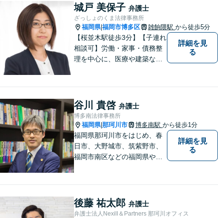
城戸 美保子
弁護士
ざっしょのくま法律事務所
福岡県
福岡市博多区
雑餉隈駅
から徒歩5分
|
【桜並木駅徒歩3分】【子連れ
詳細を見
相談可】労働・家事・債務整
る
理を中心に、医療や建築など
より専門的な訴訟にも携わ
り、幅広い経験を積んできま
した。まずはご相談だけで
も、早めにお越しいただい
谷川 貴啓
弁護士
て、一緒に解決を目指しまし
博多南法律事務所
ょう。
福岡県
那珂川市
博多南駅
から徒歩1分
|
福岡県那珂川市をはじめ、春
詳細を見
日市、大野城市、筑紫野市、
る
福岡市南区などの福岡県や九
州地域の皆様に満足していた
だけるよう、丁寧かつ誠実
に、そして全力で取り組みま
す！【弁護士歴15年】【博多
後藤 祐太郎
弁護士
南駅から徒歩30秒】【予約で
弁護士法人Nexill＆Partners 那珂川オフィス