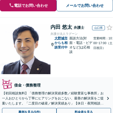
電話でお問い合わせ
メールでお問い合わせ
内田 悠太
弁護士
山口県
弁護士法人ラグーン
大野城市
面談方法(対
営業時間：10:
からも相
面・電話・ビデ
00~17:00（土
談受付中
オなど)は応相
日祝日）
談
借金・債務整理
【初回相談無料】「債務整理の解決実績多数／経験豊富な事務所」お
一人おひとりから丁寧にヒアリングをおこない、最善の解決策をご提
案いたします。「二度目の破産／解決実績あり」【休日・夜間相談
可】
事例を見る(5件)
料金表を見る