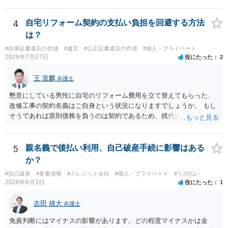
と思います。
4
自宅リフォーム契約の支払い負担を回避する方法
は？
#自筆証書遺言の作成
#遺言
#公正証書遺言の作成
#個人・プライベート
2026年7月27日
役にたった
2
王 宣麟
弁護士
懇意にしている男性に自宅のリフォーム費用を立て替えてもらった、
改修工事の契約名義はご自身という状況になりますでしょうか。 もし
そうであれば原則債務を負うのは契約であるため、残代金を捻出して
もらうよう約束した男性に支払いをお願いするしかないように思われ
ます。 入籍した場合でも、原則契約者が単独で全ての債務を負うこと
には変わりがありません。 なかなか対応に難しい案件であり、公開の
5
親名義で後払い利用、自己破産手続に影響はある
場でアドバイスを行うのも限界があるように思われますので、資料等
か？
を持参のうえ個別に弁護士に相談されることをお勧めします。
#自己破産
#多重債務
#クレジット会社
#個人・プライベート
#リボ払い
2026年8月3日
役にたった
1
吉田 雄大
弁護士
免責判断にはマイナスの影響があります。どの程度マイナスかは金