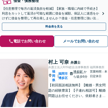
借金・債務整理
【任意整理で毎月の返済負担を軽減】【家族・職場に内緒で手続き】
利息をカットして返済が可能な範囲に借金を減額。保証人に迷惑をか
けずに借金を整理して再出発しませんか？借金・任意整理に強い法律
事務所【実績5,000件以上】【財産を残して借金整理】
料金表を見る
電話でお問い合わせ
メールでお問い合わせ
村上 可奈
弁護士
弁護士法人RITA総合法律事務所 福岡事務所
福
博多駅
か
営業時間：本
福岡市
岡
|
日定休日
ら徒歩6分
博多区
県
【初回面談相談無料】【離婚・男女問
題の経験豊富】【子連れ相談可】離婚
問題はお任せください。依頼者さまの
良きパートナーとなり、誠心誠意対応
いたします。【相続問題】遺言書作