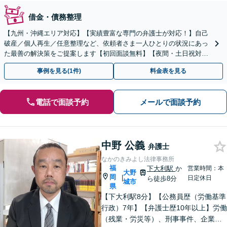
借金・債務整理
【九州・沖縄エリア対応】【実績豊富な専門の弁護士が対応！】自己
破産／個人再生／任意整理など、依頼者さま一人ひとりの状況にあっ
た最善の解決策をご提案します【初回面談無料】【夜間・土日祝対応
可】【ビデオ面談可】
事例を見る(1件)
料金表を見る
電話で面談予約
メールで面談予約
中野 公義
弁護士
なかのきみよし法律事務所
福
下大利駅
か
営業時間：本
大野
岡
|
日定休日
ら徒歩8分
城市
県
【下大利駅8分】【公務員歴（労働基準
行政）7年】【弁護士歴10年以上】労働
（残業・労災等）、刑事事件、企業法