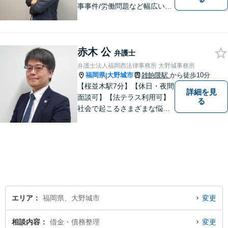
事事件/労働問題など幅広い事
案に対応可能です。弁護士相
談が初めての方もお気軽にご
相談ください。1人1人に合わ
赤木 公
せたオーダーメイド対応を心
弁護士
がけています。
弁護士法人福岡西法律事務所 大野城事務所
福岡県
大野城市
雑餉隈駅
から徒歩10分
|
【桜並木駅7分】【休日・夜間
詳細を見
面談可】【法テラス利用可】
る
社会で起こるさまざまな悩み
に寄り添い、一件一件丁寧に
取り組むことで、皆さまに安
心を届けたいと考えていま
す。 困りごとやご相談があり
ましたら、どうぞお気軽にお
声がけください。
エリア
福岡県、大野城市
変更
相談内容
借金・債務整理
変更