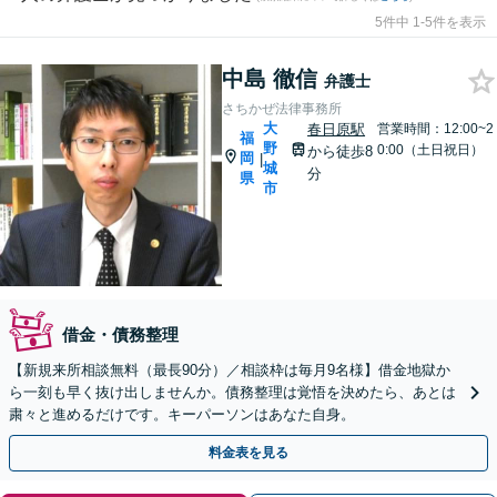
5件中 1-5件を表示
中島 徹信
弁護士
さちかぜ法律事務所
大
春日原駅
営業時間：12:00~2
福
野
0:00（土日祝日）
から徒歩8
岡
|
城
分
県
市
借金・債務整理
【新規来所相談無料（最長90分）／相談枠は毎月9名様】借金地獄か
ら一刻も早く抜け出しませんか。債務整理は覚悟を決めたら、あとは
粛々と進めるだけです。キーパーソンはあなた自身。
料金表を見る