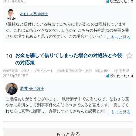
2026年8月6日
役にたった
2
村山 大基
弁護士
>通帳など送付している時点でこちらに非があるのは理解しています
が、これは支払うべきなのでしょうか？ こちらの特殊詐欺の被害を受
けた立場でもあると思うのですが、この場合どういった対処が必要で
しょうか？ →依頼するかどうかは別にして、弁護士に相談に行った方
がいいとは思います。 そもそも、特殊詐欺関係なく旦那さんの行為
は法に触れる可能性もあります。 ＞100万を支払わず穏便に和解する
10
お金を騙して借りてしまった場合の対処法と今後
ことは可能でしょうか？ →一般的には難しいです。相談者さんも１０
の対応策
０万円の被害を受けたとして、１円も払わないで和解したいと言われ
#自己破産
#個人・プライベート
#借金返済の相談・交渉
#個人再生
#任意整理
たら、 できるだけ重い刑罰を与えて欲しい、と思われるのではない
2026年7月15日
役にたった
4
でしょうか。 ＞弁護士さんに入ってもらうことで支払額が下がること
はありますか？ そこはあり得ます、ただ、弁護士費用かけるならその
若井 亮
弁護士
分賠償に回すことも考えられるので、 兼ね合いは考えてみましょう。
ご連絡ありがとうございます。 執行猶予中であるならば、なおさら速
やかに弁済をして刑事事件化を防ぐべきであると言えます。 貸してく
れた方に真摯に謝罪し、弁済についてきちんと説明と対応を行ってい
くことに尽きるかと思います。
もっとみる