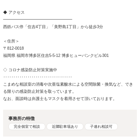
◆ アクセス
━━━━━━━━━━━━━━━━━
西鉄バス停「住吉4丁目」「美野島1丁目」から徒歩3分
＜住所＞
〒812-0018
福岡県 福岡市博多区住吉5-5-12 博多ヒューバンクビル301
◇ コロナ感染防止対策実施中
‥‥‥‥‥‥‥‥‥‥‥‥‥‥‥‥‥
こまめな相談室の消毒や次亜塩素酸水による空間除菌・換気など、でき
る限りの感染防止対策を取っています。
なお、面談時は弁護士もマスクを着用させて頂いております。
事務所の特徴
完全個室で相談
近隣駐車場あり
子連れ相談可