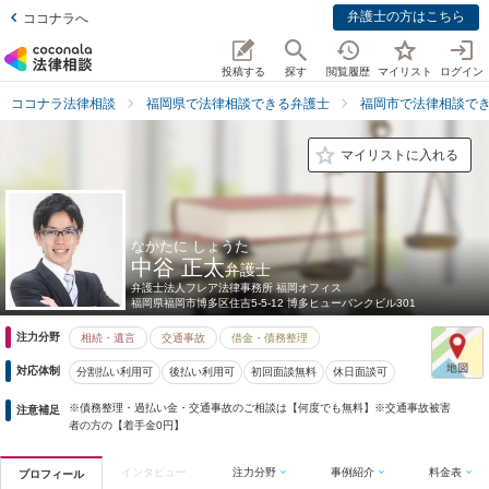
弁護士の方はこちら
ココナラへ
投稿する
探す
閲覧履歴
マイリスト
ログイン
ココナラ法律相談
福岡県で法律相談できる弁護士
福岡市で法律相談で
マイリストに入れる
なかたに しょうた
中谷 正太
弁護士
弁護士法人フレア法律事務所 福岡オフィス
福岡県
福岡市博多区住吉5-5-12 博多ヒューバンクビル301
注力分野
相続・遺言
交通事故
借金・債務整理
対応体制
分割払い利用可
後払い利用可
初回面談無料
休日面談可
※債務整理・過払い金・交通事故のご相談は【何度でも無料】※交通事故被害
注意補足
者の方の【着手金0円】
インタビュー
注力分野
事例紹介
料金表
プロフィール