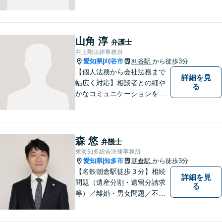
行っています。交通事故／不
動産／建築紛争／借金問題／
労働問題など幅広いリーガル
サービスを提供。【駐車場完
山角 淳
弁護士
備】
井上剛法律事務所
愛知県
刈谷市
刈谷駅
から徒歩3分
|
【個人法務から会社法務まで
詳細を見
幅広く対応】相談者との細や
る
かなコミュニケーションを大
切にし、親切・丁寧で分かり
やすい説明を心がけておりま
す。法律問題でお困りでした
ら、お早めにご相談くださ
森 悠
弁護士
い。【JR在来線「刈谷駅」4
東海知多総合法律事務所
分】【駐車場あり】
愛知県
知多市
朝倉駅
から徒歩3分
|
【名鉄朝倉駅徒歩３分】相続
詳細を見
問題（遺産分割・遺留分請求
る
等）／離婚・男女問題／不動
産問題／交通事故に注力して
います（これらの分野は初回