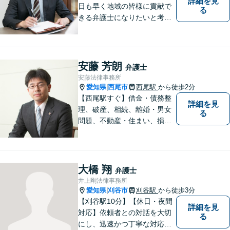
詳細を見
日も早く地域の皆様に貢献で
る
きる弁護士になりたいと考え
ておりますので宜しくお願い
いたします。【名鉄西尾駅か
ら徒歩3分】お気軽にご相談く
ださい
安藤 芳朗
弁護士
安藤法律事務所
愛知県
西尾市
西尾駅
から徒歩2分
|
【西尾駅すぐ】借金・債務整
詳細を見
理、破産、相続、離婚・男女
る
問題、不動産・住まい、損害
賠償など、様々な問題に対応
します。地域に根差した法律
事務所。【個室対応】
大橋 翔
弁護士
井上剛法律事務所
愛知県
刈谷市
刈谷駅
から徒歩3分
|
【刈谷駅10分】【休日・夜間
詳細を見
対応】依頼者との対話を大切
る
にし、迅速かつ丁寧な対応を