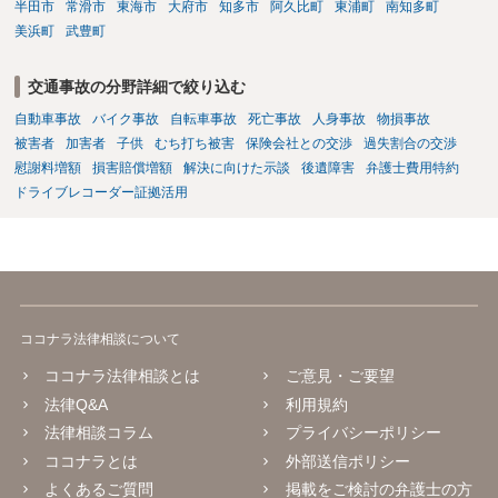
半田市
常滑市
東海市
大府市
知多市
阿久比町
東浦町
南知多町
美浜町
武豊町
交通事故の分野詳細で絞り込む
自動車事故
バイク事故
自転車事故
死亡事故
人身事故
物損事故
被害者
加害者
子供
むち打ち被害
保険会社との交渉
過失割合の交渉
慰謝料増額
損害賠償増額
解決に向けた示談
後遺障害
弁護士費用特約
ドライブレコーダー証拠活用
ココナラ法律相談について
ココナラ法律相談とは
ご意見・ご要望
法律Q&A
利用規約
法律相談コラム
プライバシーポリシー
ココナラとは
外部送信ポリシー
よくあるご質問
掲載をご検討の弁護士の方