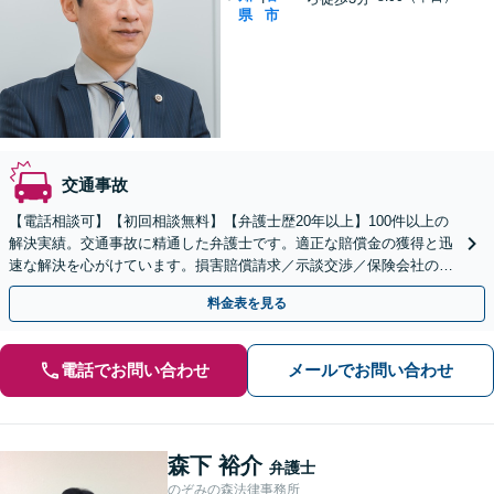
県
市
交通事故
【電話相談可】【初回相談無料】【弁護士歴20年以上】100件以上の
解決実績。交通事故に精通した弁護士です。適正な賠償金の獲得と迅
速な解決を心がけています。損害賠償請求／示談交渉／保険会社の対
応などに対応【夜間・休日面談可】【刈谷駅3分】
料金表を見る
電話でお問い合わせ
メールでお問い合わせ
森下 裕介
弁護士
のぞみの森法律事務所