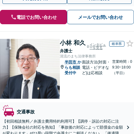
電話でお問い合わせ
メールでお問い合わせ
小林 和久
岐阜県
インタビュ
ーを見る
弁護士
清流のまち法律事務所
営業時間：0
半田市
か
面談方法(対面・
らも相談
電話・ビデオな
9:30~18:00
受付中
ど)は応相談
（平日）
交通事故
【初回相談無料／弁護士費用特約利用可】【調停・訴訟の対応に注
力】【保険会社の対応を熟知】「事故後の対応によって賠償金の金額
が変わります」ぜひ早い段階で弁護士にご相談ください。「後遺障害