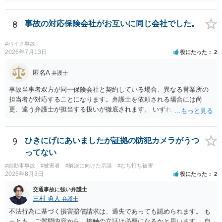
ありますか？ →原則として支払い義務がない以上請求される可能性は
低いでしょう。 ◯親である私は今後どう対応すべきでしょうか？ →債
権者に対してご自身は支払いを拒み、請求するのであれば本人に対し
8
事故の対応保険会社がお互いに同じ会社でした。
て請求するよう言う程度かと思います。
#バイク事故
2026年7月13日
役にたった
2
匿名A
弁護士
事故当事者双方が同一保険会社と契約している場合、異なる営業所の
担当者が対応することになります。弁護士を依頼される場合には尚
更、違う弁護士が担当する扱いが徹底されます。 いずれにしても、交
渉それ自体は別異の保険会社が動く場合と変わらず進んでいきます。
9
ひきにげにあいましたが証拠の防犯カメラがうつ
ってない
#自動車事故
#被害者
#解決に向けた示談
#むち打ち被害
2026年8月3日
役にたった
2
交通事故に強い弁護士
三村 勇人
弁護士
不法行為に基づく損害賠償請求は、過失であっても認められます。 も
っとも、ご質問内容から、接触の立証は必要になるかと思います。 自