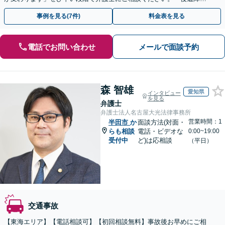
等級認定の結果に納得がいかない／異議申し立てのサポート」
事例を見る(7件)
料金表を見る
電話でお問い合わせ
メールで面談予約
森 智雄
愛知県
インタビュー
を見る
弁護士
弁護士法人名古屋大光法律事務所
営業時間：1
半田市
か
面談方法(対面・
らも相談
電話・ビデオな
0:00~19:00
受付中
ど)は応相談
（平日）
交通事故
【東海エリア】【電話相談可】【初回相談無料】事故後お早めにご相