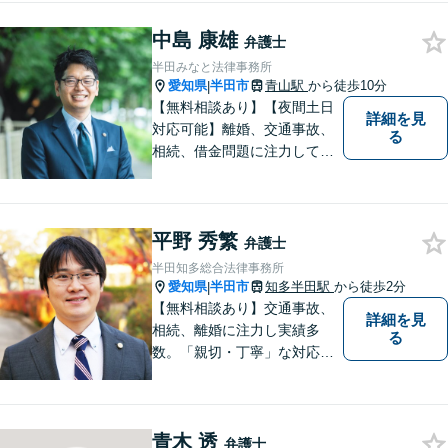
小企業診断士の資格を持つ弁
中島 康雄
護士が、事業経営を強力サポ
弁護士
ートいたします！【ネット予
半田みなと法律事務所
約可】【駐車場あり】【見積
愛知県
半田市
青山駅
から徒歩10分
|
無料】
【無料相談あり】【夜間土日
詳細を見
対応可能】離婚、交通事故、
る
相続、借金問題に注力してお
ります。お気軽にご相談くだ
さい。
平野 秀繁
弁護士
半田知多総合法律事務所
愛知県
半田市
知多半田駅
から徒歩2分
|
【無料相談あり】交通事故、
詳細を見
相続、離婚に注力し実績多
る
数。「親切・丁寧」な対応
で、事務所が一丸となり全力
サポートします。【平日夜間
対応】【完全個室相談】
青木 透
弁護士