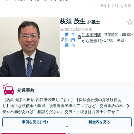
5件中 1-5件を表示
荻須 茂生
弁護士
荻須総合法律事務所
愛
半
知多半田駅
営業時間：09:00~
知
田
|
17:00（平日）
から徒歩1分
県
市
交通事故
【名鉄 知多半田駅 西口階段降りてすぐ】【保険会社側の弁護経験あ
り】適正な賠償金の獲得、後遺障害等級のアップなど、交通事故の不
安や不満があればご相談ください。交渉・手続きは弁護士に任せて、
治療にご専念を【初回相談30分無料】
事例を見る(1件)
料金表を見る