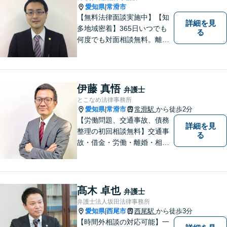
愛知県
常滑市
|
【無料法律面談実施中】【知
詳細を見
多地域密着】365日いつでも
る
何度でも対面相談無料。離
婚・相続・交通事故・借金問
題等、お気軽にご相談くださ
い。
伊藤 真悟
弁護士
とこなめ法律事務所
愛知県
常滑市
常滑駅
から徒歩2分
|
【労働問題、交通事故、債務
詳細を見
整理の初回相談無料】交通事
る
故・借金・労働・離婚・相続
問題が得意です。愛知県常滑
市、東海市、知多市、半田
市、大府市、武豊町、阿久比
町、東浦町、美浜町、南知多
髙木 卓也
弁護士
町などでお困りの方がいまし
弁護士法人坂田法律事務所
たらすぐにご相談ください。
愛知県
西尾市
西尾駅
から徒歩3分
|
【時間外相談の対応可能】一