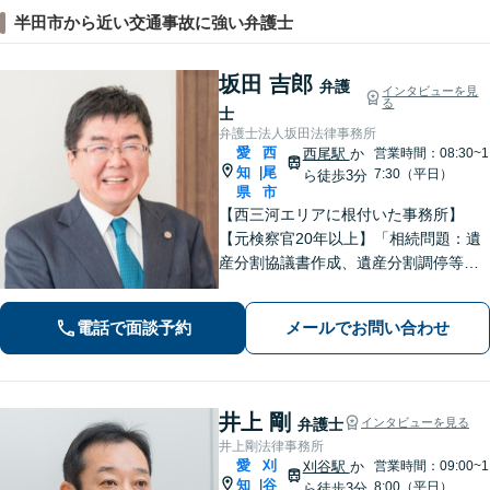
半田市から近い交通事故に強い弁護士
坂田 吉郎
弁護
インタビューを見
る
士
弁護士法人坂田法律事務所
愛
西
西尾駅
か
営業時間：08:30~1
知
尾
|
7:30（平日）
ら徒歩3分
県
市
【西三河エリアに根付いた事務所】
【元検察官20年以上】「相続問題：遺
産分割協議書作成、遺産分割調停等を
適切にサポートします」【同ビル内に
税理士・社労士がいます】不当解雇・
電話で面談予約
メールでお問い合わせ
未払い残業代・就業規則の整備など対
応【当日/夜間/土日対応可】
井上 剛
弁護士
インタビューを見る
井上剛法律事務所
愛
刈
刈谷駅
か
営業時間：09:00~1
知
谷
|
8:00（平日）
ら徒歩3分