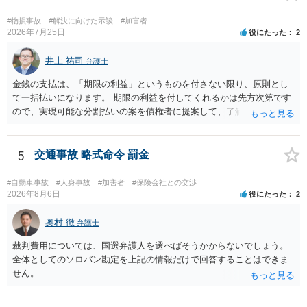
か。ご参考にしてください。
#物損事故
#解決に向けた示談
#加害者
2026年7月25日
役にたった
2
井上 祐司
弁護士
金銭の支払は、「期限の利益」というものを付さない限り、原則とし
て一括払いになります。 期限の利益を付してくれるかは先方次第です
ので、実現可能な分割払いの案を債権者に提案して、了解してもらえ
れば分割払いは可能です。
5
交通事故 略式命令 罰金
#自動車事故
#人身事故
#加害者
#保険会社との交渉
2026年8月6日
役にたった
2
奥村 徹
弁護士
裁判費用については、国選弁護人を選べばそうかからないでしょう。
全体としてのソロバン勘定を上記の情報だけで回答することはできま
せん。