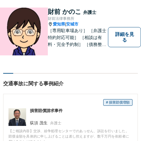
３０分程度相談無料）。実績
多数。
財前 かのこ
弁護士
財前法律事務所
愛知県
安城市
|
［専用駐車場あり］ ［弁護士
詳細を見
特約対応可能］ ［相談は有
る
料・完全予約制］ ［債務整理
のご相談のみ初回無料］ かか
りつけ医のような信頼でき頼
りになる街の法律家を目指し
ています。 暮らしのトラブ
ル、まずはご相談ください。
交通事故に関する事例紹介
# 損害賠償増額
損害賠償請求事件
荻須 茂生
弁護士
【ご相談内容】交渉、紛争処理センターでのあっせん、訴訟を行いました。
賠償金額を具体的に申し上げることは差し控えますが、数千万円を依頼者に