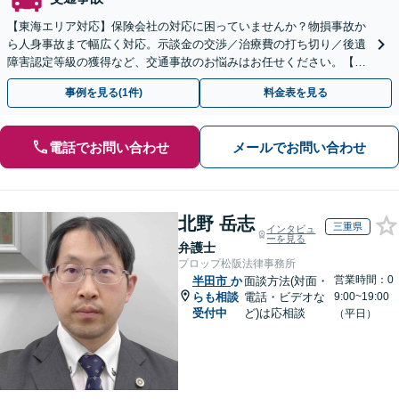
【東海エリア対応】保険会社の対応に困っていませんか？物損事故か
ら人身事故まで幅広く対応。示談金の交渉／治療費の打ち切り／後遺
障害認定等級の獲得など、交通事故のお悩みはお任せください。【初
回相談無料】【夜間・休日の相談可能】【駐車場あり】
事例を見る(1件)
料金表を見る
電話でお問い合わせ
メールでお問い合わせ
北野 岳志
三重県
インタビュ
ーを見る
弁護士
プロップ松阪法律事務所
営業時間：0
半田市
か
面談方法(対面・
らも相談
電話・ビデオな
9:00~19:00
受付中
ど)は応相談
（平日）