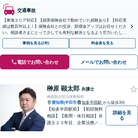
交通事故
【東海エリア対応】【損害保険会社で勤めていた経験あり】【対応実
績は数百件以上！】保険会社との交渉、賠償金アップはお任せくださ
い。相談者さまにとって少しでも有利な解決となるよう尽力いたしま
す。【初回相談無料】【電話相談可】【休日面談可】
事例を見る(2件)
料金表を見る
電話でお問い合わせ
メールでお問い合わせ
榊原 顕太郎
弁護士
榊原顕太郎法律事務所
愛知県
半田市
知多半田駅
から徒歩3分
|
【知多半田駅前】【初回無料
詳細を見
相談】【夜間・休日相談】弁
る
護士２３年目、企業法務／交
通事故／借金問題／離婚など
幅広いお困りごとを解決！中