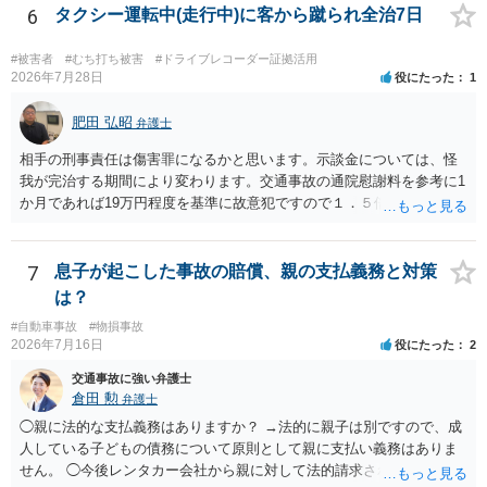
6
タクシー運転中(走行中)に客から蹴られ全治7日
#被害者
#むち打ち被害
#ドライブレコーダー証拠活用
2026年7月28日
役にたった
1
肥田 弘昭
弁護士
相手の刑事責任は傷害罪になるかと思います。示談金については、怪
我が完治する期間により変わります。交通事故の通院慰謝料を参考に1
か月であれば19万円程度を基準に故意犯ですので１．５倍か2倍程度す
る金額が相場かと思います。完治の期間が延びればその分慰謝料額も
上がるかと思います。ご参考にしてください。
7
息子が起こした事故の賠償、親の支払義務と対策
は？
#自動車事故
#物損事故
2026年7月16日
役にたった
2
交通事故に強い弁護士
倉田 勲
弁護士
◯親に法的な支払義務はありますか？ →法的に親子は別ですので、成
人している子どもの債務について原則として親に支払い義務はありま
せん。 ◯今後レンタカー会社から親に対して法的請求される可能性は