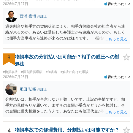
示書類 ・叔母様の診断名、けがの内容 ・治療開始日及び治療終了日
2026年7月27日
役にたった
2
・入院の有無、通院回数 ・現在も症状が残っているか ・叔母様ご本人
やご家族等が加入している保険に、今回の事故で利用できる弁護士費
西浦 嘉博
弁護士
用特約が付帯しているか なお、被害者は叔母様ご本人となりますの
で、弁護士が受任する場合には、叔母様ご本人の依頼意思等を確認す
過失割合や相手方の契約状況により、相手方保険会社の担当者から連
る必要があります。日本語での十分な意思疎通が難しいとのことです
絡が来るのか、あるいは受任した弁護士から連絡が来るのか、もしく
ので、そのあたりのご事情も踏まえて、依頼意思の確認方法等を検討
は相手方当事者から連絡が来るのかは様々です。 一括払いや分割払い
する必要があると思われます。
は、和解交渉の際の条件となります。 相手方が相談者さんの損害賠償
金の支払いにつき、分割払いに合意すれば、和解は可能です。 他方で
合意しなければ和解できないことになります。 今後の見通しを知る為
3
物損事故の分割払いは可能か？相手の威圧への対
に、交渉の方向性につき、最寄りの法律事務所で相談だけでもされる
処法
ことも検討ください。
#物損事故
#損害賠償増額
#加害者
#解決に向けた示談
2026年7月26日
役にたった
2
肥田 弘昭
弁護士
分割払いは、相手が合意しないと難しいです。上記の事情ですと、相
手方の見積もりが届いて、まずその金額が妥当かどうかを検討し、そ
の金額に過失相殺をしたうえで、あなたにも修理代金が発生している
のであれば、過失相殺後の相互の金額について相殺して、その残額を
分割払いにしたいとの示談案を提案するのが良いかと思います。威圧
されるのであれば、斡旋、仲裁、民事調停を利用しては如何でしょう
4
物損事故での修理費用、分割払いは可能ですか？