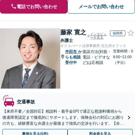
電話でお問い合わせ
メールでお問い合わせ
藤家 寛之
福岡県
インタビュ
ーを見る
弁護士
ネクスパート法律事務所 北九州オフィス
営業時間：0
半田市
か
面談方法(対面・
らも相談
電話・ビデオな
9:00~21:00
受付中
ど)は応相談
（平日）
交通事故
【来所不要／全国対応】相談料・着手金0円で適正な慰謝料獲得から
後遺障害認定まで徹底的にサポートします。保険会社の対応にお困り
の方も、経験豊富な弁護士が最後まで強気の交渉を行います。【全国
13拠点】お気軽にご相談ください。
事例を見る(5件)
料金表を見る