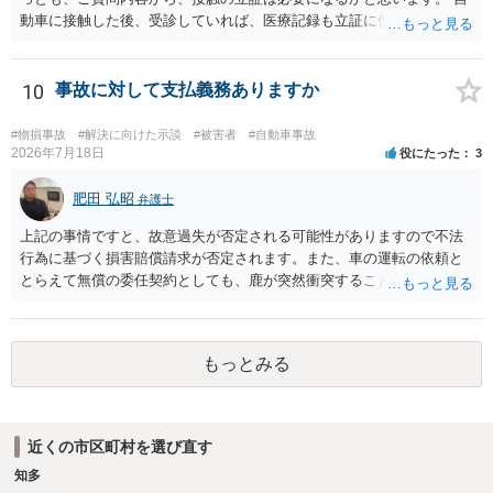
動車に接触した後、受診していれば、医療記録も立証に使えるかと思
います。 いずれにせよ、多角的に検討する必要がありますので、弁護
士にご相談ください。
10
事故に対して支払義務ありますか
#物損事故
#解決に向けた示談
#被害者
#自動車事故
2026年7月18日
役にたった
3
肥田 弘昭
弁護士
上記の事情ですと、故意過失が否定される可能性がありますので不法
行為に基づく損害賠償請求が否定されます。また、車の運転の依頼と
とらえて無償の委任契約としても、鹿が突然衝突することは予見がで
きませんので善管注意義務違反は否定され債務不履行に基づく損害賠
償請求も成立しない可能性があります。以上の理由から支払義務は否
定される可能性が高いです。ご参考にしてください。
もっとみる
近くの市区町村を選び直す
知多