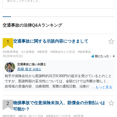
届けることができました。
交通事故の法律Q&Aランキング
1
交通事故に関する示談内容につきまして
#自動車事故
#人身事故
#被害者
#保険会社との交渉
#物損事故
2026年8月3日
役にたった
4
交通事故に強い弁護士
髙橋 俊太
弁護士
相手方保険会社から慰謝料約31万9,000円の提示を受けているとのこと
ですが、慰謝料額の妥当性については、金額だけでは判断が難しく、
叔母様の受傷内容、治療期間、実際の通院日数、治療終了の経緯、後
遺症の有無、相手方保険会社から提示されている示談内容の内訳等を
確認する必要があります。保険会社から提示される慰謝料額について
は、弁護士が介入することにより増額を検討できる場合がありますの
2
物損事故で任意保険未加入、賠償金の分割払いは
で、以下の資料・情報を準備した上で、弁護士に個別に相談すること
可能か？
をお勧めいたします。 ・相手方保険会社から届いている示談金額の提
#物損事故
#解決に向けた示談
#保険会社との交渉
#加害者