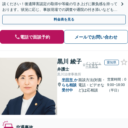
談ください！後遺障害認定の取得や等級の引き上げに勝負感を持って
おります。状況に応じ、事故現場での調査や通院の付き添いなどもサ
ポート。弁護士費用特約を利用可能【休日・夜間面談可】
料金表を見る
電話で面談予約
メールでお問い合わせ
黒川 綾子
愛知県
インタビュ
ーを見る
弁護士
黒川法律事務所
営業時間：0
半田市
か
面談方法(対面・
らも相談
電話・ビデオな
9:00~18:00
受付中
ど)は応相談
（平日）
交通事故