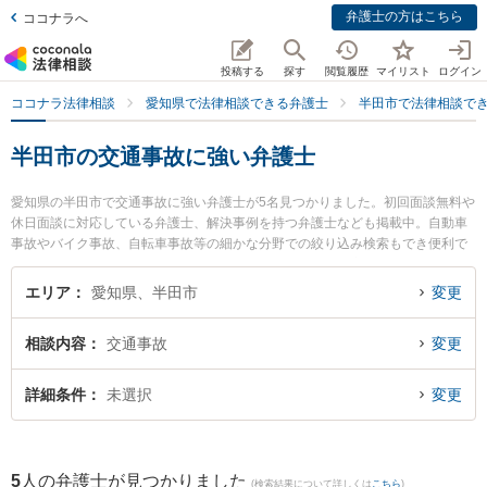
弁護士の方はこちら
ココナラへ
投稿する
探す
閲覧履歴
マイリスト
ログイン
ココナラ法律相談
愛知県で法律相談できる弁護士
半田市で法律相談で
半田市の交通事故に強い弁護士
愛知県の半田市で交通事故に強い弁護士が5名見つかりました。初回面談無料や
休日面談に対応している弁護士、解決事例を持つ弁護士なども掲載中。自動車
事故やバイク事故、自転車事故等の細かな分野での絞り込み検索もでき便利で
す。特に荻須総合法律事務所の荻須 茂生弁護士や榊原顕太郎法律事務所の榊原
顕太郎弁護士、半田みなと法律事務所の中島 康雄弁護士のプロフィール情報や
エリア
愛知県、半田市
変更
弁護士費用、強みなどが注目されています。『半田市で土日や夜間に発生した
交通事故のトラブルを今すぐに弁護士に相談したい』『交通事故のトラブル解
相談内容
交通事故
変更
決の実績豊富な近くの弁護士を検索したい』『初回相談無料で交通事故を法律
相談できる半田市内の弁護士に相談予約したい』などでお困りの相談者さんに
おすすめです。
詳細条件
未選択
変更
5
人の弁護士が見つかりました
(検索結果について詳しくは
こちら
)