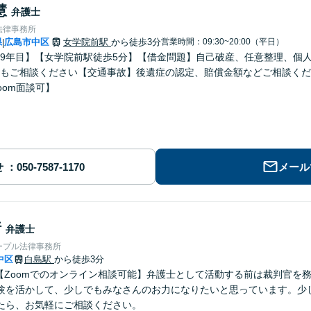
慧
弁護士
法律事務所
県
広島市中区
女学院前駅
から徒歩3分
営業時間：09:30~20:00（平日）
|
9年目】【女学院前駅徒歩5分】【借金問題】自己破産、任意整理、個
もご相談ください【交通事故】後遺症の認定、賠償金額などご相談くだ
oom面談可】
せ
メール
行
弁護士
ープル法律事務所
中区
白島駅
から徒歩3分
】【Zoomでのオンライン相談可能】弁護士として活動する前は裁判官を
験を活かして、少しでもみなさんのお力になりたいと思っています。少
たら、お気軽にご相談ください。