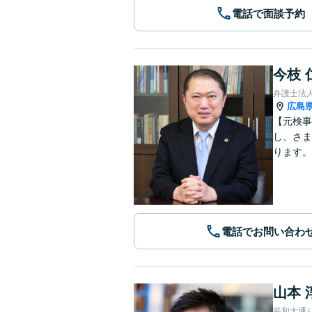
電話で面談予約
今枝 
弁護士法
広島
【元検事
し、さま
ります。
電話でお問い合わ
山本 
平和大通