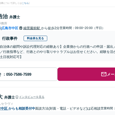
結果について詳しくは
こちら
)
浩治
弁護士
事務所
県
広島市中区
縮景園前駅
から徒歩2分
営業時間：09:00~20:00（平日）
|
行政事件
料金表を見る
自治体の顧問や訴訟代理対応の経験あり】企業側からの行政への申請・届出
／行政指導など、行政とのやり取りやトラブルはお任せください。経験を活
土日祝対応可】
せ
メー
大
弁護士
インタビューを見る
人セラヴィ
市中区
からも相談受付中
面談方法(対面・電話・ビデオなど)は応相談
営業時間：0