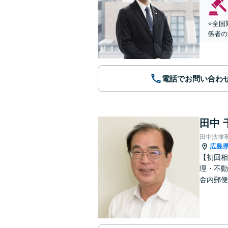
⭐️全
係者の
電話でお問い合わ
田中 
田中法律
広島
【初回相
理・不動
舎内郵便