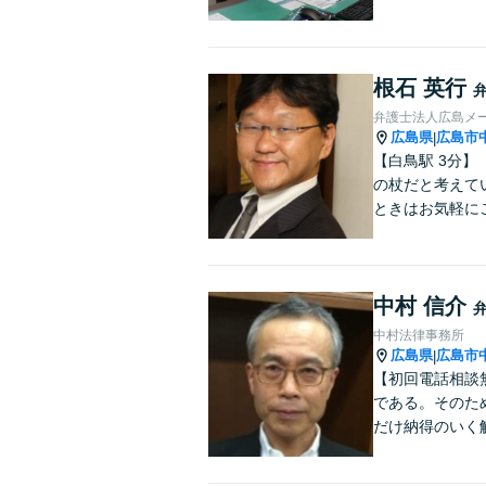
根石 英行
弁護士法人広島メ
広島県
広島市
|
【白鳥駅 3分
の杖だと考えて
ときはお気軽に
中村 信介
中村法律事務所
広島県
広島市
|
【初回電話相談
である。そのた
だけ納得のいく