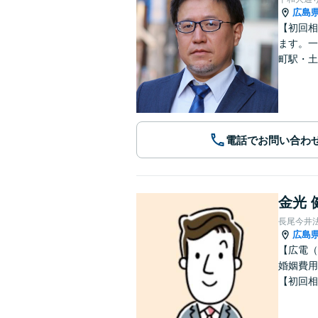
広島
【初回相
ます。一
町駅・土
電話でお問い合わ
金光 
長尾今井
広島
【広電（
婚姻費用
【初回相