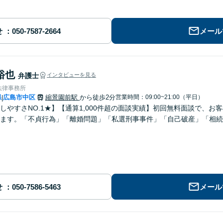
せ
メール
裕也
弁護士
インタビューを見る
法律事務所
県
広島市中区
縮景園前駅
から徒歩2分
営業時間：09:00~21:00（平日）
|
しやすさNO.1★】【通算1,000件超の面談実績】初回無料面談で、
します。「不貞行為」「離婚問題」「私選刑事事件」「自己破産」「相続
せ
メール