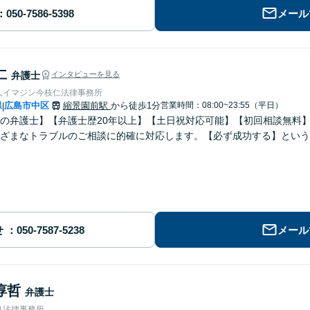
メール
仁
弁護士
インタビューを見る
人イマジン今枝仁法律事務所
県
広島市中区
縮景園前駅
から徒歩1分
営業時間：08:00~23:55（平日）
|
の弁護士】【弁護士歴20年以上】【土日祝対応可能】【初回相談無料
ざまなトラブルのご相談に的確に対応します。【必ず成功する】という
せ
メール
淳哲
弁護士
り法律事務所