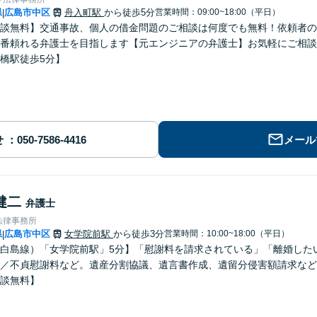
県
広島市中区
舟入町駅
から徒歩5分
営業時間：09:00~18:00（平日）
|
談無料】交通事故、個人の借金問題のご相談は何度でも無料！依頼者の
番頼れる弁護士を目指します【元エンジニアの弁護士】お気軽にご相談
橋駅徒歩5分】
せ
メール
健二
弁護士
法律事務所
県
広島市中区
女学院前駅
から徒歩3分
営業時間：10:00~18:00（平日）
|
白島線）「女学院前駅」5分】「慰謝料を請求されている」「離婚した
／不貞慰謝料など。遺産分割協議、遺言書作成、遺留分侵害額請求など
談無料】