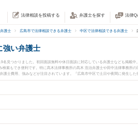
法律相談を投稿する
弁護士を探す
法律Q
弁護士
広島市で法律相談できる弁護士
中区で法律相談できる弁護士
に強い弁護士
19名見つかりました。初回面談無料や休日面談に対応している弁護士なども掲載中
み検索もでき便利です。特に髙木法律事務所の髙木 浩治弁護士や田中法律事務所の
や弁護士費用、強みなどが注目されています。『広島市中区で土日や夜間に発生した
近くの弁護士を検索したい』『初回相談無料で行政事件を法律相談できる広島市中