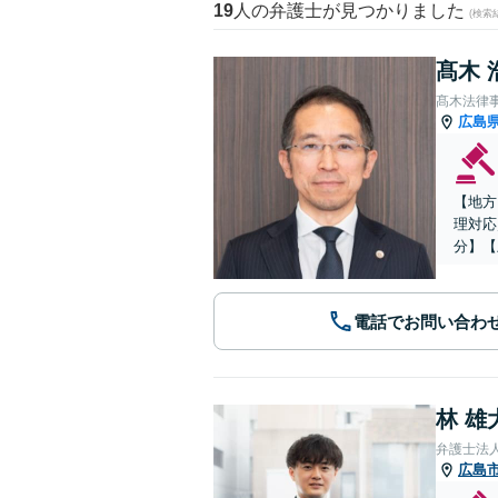
19
人の弁護士が見つかりました
(検索
髙木 
髙木法律
広島
【地方
理対応
分】【
電話でお問い合わ
林 雄
弁護士法
広島