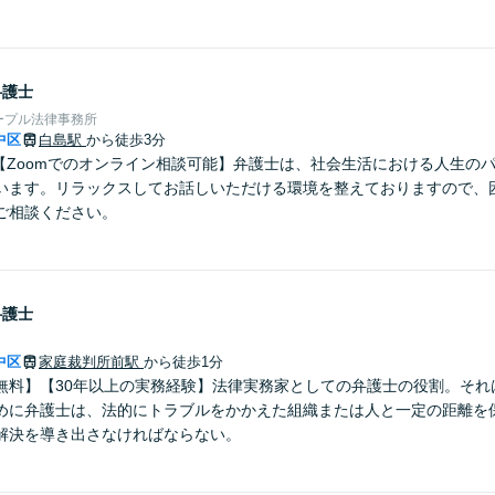
弁護士
ープル法律事務所
中区
白島駅
から徒歩3分
】【Zoomでのオンライン相談可能】弁護士は、社会生活における人生の
います。リラックスしてお話しいただける環境を整えておりますので、
ご相談ください。
弁護士
中区
家庭裁判所前駅
から徒歩1分
無料】【30年以上の実務経験】法律実務家としての弁護士の役割。それ
めに弁護士は、法的にトラブルをかかえた組織または人と一定の距離を
解決を導き出さなければならない。