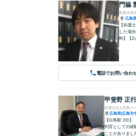
門脇 
長尾今井
広島
【弁護士
した場合
料】【Z
電話でお問い合わ
甲斐野 正
弁護士法人広島メ
広島県
広島市
|
【白鳥駅 3分
判官としての経
ことがありまし