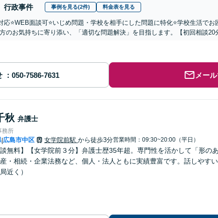
行政事件
事例を見る(2件)
料金表を見る
国対応⭐️WEB面談可⭐️いじめ問題・学校を相手にした問題に特化⭐️学校生活
方のお気持ちに寄り添い、「適切な問題解決」を目指します。【初回相談20
せ
メール
千秋
弁護士
事務所
県
広島市中区
女学院前駅
から徒歩3分
営業時間：09:30~20:00（平日）
|
談無料】【女学院前３分】弁護士歴35年超。専門性を活かして「形の
産・相続・企業法務など、個人・法人ともに実績豊富です。話しやすい
局近く）