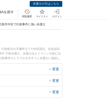
弁護士の方はこちら
&Aを探す
閲覧履歴
マイリスト
ログイン
広島市中区で行政事件に強い弁護士
。行政処分の不服申立てや住民訴訟、抗告訴訟
田中 千秋弁護士、弁護士法人イマジン今枝仁法
行政事件のトラブルを今すぐに弁護士に相談し
区内の弁護士に相談予約したい』などでお困りの
変更
変更
変更