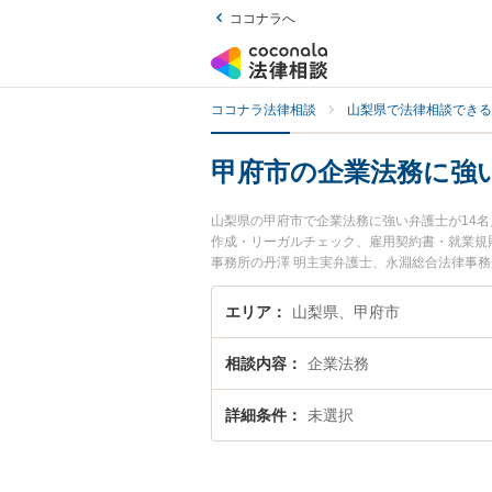
ココナラへ
ココナラ法律相談
山梨県で法律相談できる
甲府市の企業法務に強
山梨県の甲府市で企業法務に強い弁護士が14
作成・リーガルチェック、雇用契約書・就業規
事務所の丹澤 明主実弁護士、永淵総合法律事
トラブルを今すぐに弁護士に相談したい』『企
談予約したい』などでお困りの相談者さんにお
エリア
山梨県、甲府市
相談内容
企業法務
詳細条件
未選択