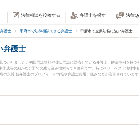
法律相談を投稿する
弁護士を探す
法律Q
弁護士
甲府市で法律相談できる弁護士
甲府市で企業法務に強い弁護士
い弁護士
名見つかりました。初回面談無料や休日面談に対応している弁護士、解決事例を持つ
則作成等の細かな分野での絞り込み検索もでき便利です。特にベリーベスト法律事務
務所の永淵 智弁護士のプロフィール情報や弁護士費用、強みなどが注目されていま
業法務のトラブル解決の実績豊富な近くの弁護士を検索したい』『初回相談無料で
すすめです。