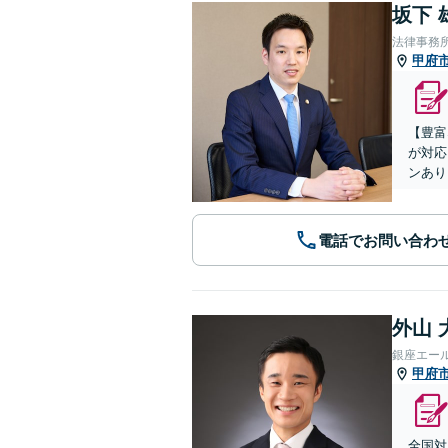
坂下 
法律事務所
甲府
【豊富
が対応
ンあり
電話でお問い合わ
外山 
銀座エー
甲府
全国対