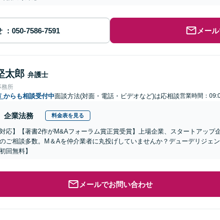
せ
メール
堅太郎
弁護士
事務所
市
からも相談受付中
面談方法(対面・電話・ビデオなど)は応相談
営業時間：09:0
企業法務
料金表を見る
対応】【著書2作がM&Aフォーラム賞正賞受賞】上場企業、スタートアップ
のご相談多数。M＆Aを仲介業者に丸投げしていませんか？デューデリジェ
初回無料】
メールでお問い合わせ