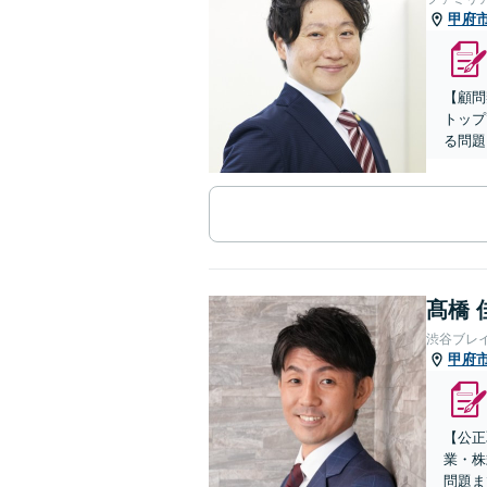
甲府
【顧問
トップ
る問題
髙橋 
渋谷ブレ
甲府
【公正
業・株
問題ま