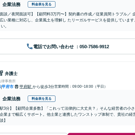
企業法務
料金表を見る
面談／夜間面談可】【顧問料3万円〜】契約書の作成／従業員間トラブル／ 
広い業種に対応し、企業風土を理解し たリーガルサービスを提供しています
 い。
電話でお問い合わせ
智
弁護士
法律事務所
県
甲府市
甲府駅
から徒歩3分
営業時間：09:00~18:00（平日）
|
企業法務
料金表を見る
駅3分】【顧問企業多数】「これって法律的に大丈夫？」そんな経営者の小
企業まで幅広くサポート。他士業と連携したワンストップ体制で、貴社の経
談】