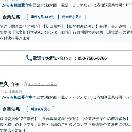
市
からも相談受付中
面談方法(対面・電話・ビデオなど)は応相談
営業時間：10:0
企業法務
事例を見る(1件)
料金表を見る
契約：関東エリア対応】【初回無料】【知的財産に強い】弁理士等と連携し
で提供【元文部科学省ADRセンター勤務】行政機関での経験、環境法への豊
を解決へ導きます
電話でお問い合わせ
佳久
弁護士
インタビューを見る
イン法律事務所
市
からも相談受付中
面談方法(対面・電話・ビデオなど)は応相談
営業時間：09:0
企業法務
料金表を見る
取引委員会12年勤務】【最高裁決定獲得実績】【企業法務案件の解決多数】
式・取引のトラブル／広告・下請のご相談／コンプラ整備等企業法務に強み
で幅広く対応！