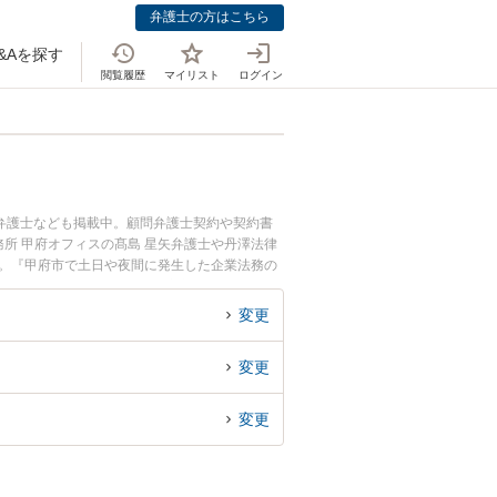
弁護士の方はこちら
&Aを探す
閲覧履歴
マイリスト
ログイン
弁護士なども掲載中。顧問弁護士契約や契約書
所 甲府オフィスの髙島 星矢弁護士や丹澤法律
す。『甲府市で土日や夜間に発生した企業法務の
企業法務を法律相談できる甲府市内の弁護士に相
変更
変更
変更