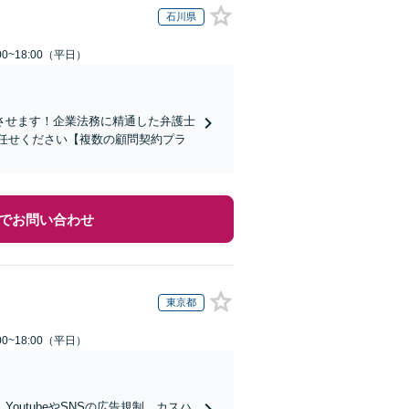
石川県
0~18:00（平日）
させます！企業法務に精通した弁護士
任せください【複数の顧問契約プラ
でお問い合わせ
東京都
0~18:00（平日）
utubeやSNSの広告規制、カスハ