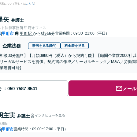
結果について詳しくは
こちら
)
星矢
弁護士
スト法律事務所 甲府オフィス
県
甲府市
甲府駅
から徒歩6分
営業時間：09:30~21:00（平日）
|
企業法務
事例を見る(5件)
料金表を見る
相談30分無料】【月額3980円（税込）から契約可能】【顧問企業数2000
リーガルサービスを提供。契約書の作成／リーガルチェック／M&A／労働問
業連携可能】
せ
メール
明主実
弁護士
インタビューを見る
事務所
県
甲府市
営業時間：09:00~17:00（平日）
|