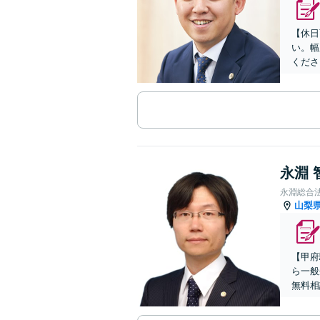
【休日
い。幅
くださ
永淵 
永淵総合
山梨
【甲府
ら一般
無料相