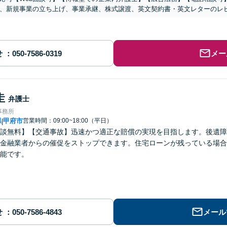
、新規事業の立ち上げ、事業承継、株式譲渡、英文契約書・英文レターのレ
せ
メー
圭
弁護士
事務所
県
甲府市
営業時間：09:00~18:00（平日）
|
談無料】【交通事故】迅速かつ適正な賠償の実現を目指します。後遺障
金融業者からの催促をストップできます。住宅ローンが残っている場合
能です。
せ
メール