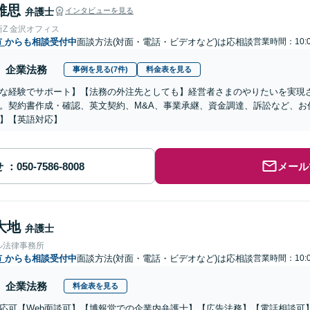
雄思
弁護士
インタビューを見る
Z 金沢オフィス
市
からも相談受付中
面談方法(対面・電話・ビデオなど)は応相談
営業時間：10:0
企業法務
事例を見る(7件)
料金表を見る
な経験でサポート】【法務の外注先としても】経営者さまのやりたいを実現
。契約書作成・確認、英文契約、M&A、事業承継、資金調達、訴訟など、お
】【英語対応】
せ
メール
大地
弁護士
ル法律事務所
市
からも相談受付中
面談方法(対面・電話・ビデオなど)は応相談
営業時間：10:0
企業法務
料金表を見る
応可【Web面談可】【博報堂での企業内弁護士】【広告法務】【電話相談可】Yo