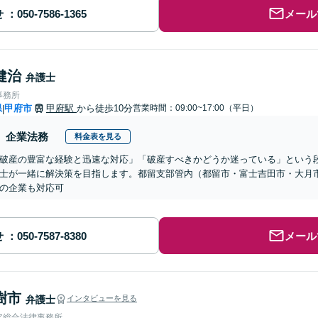
せ
メール
健治
弁護士
事務所
県
甲府市
甲府駅
から徒歩10分
営業時間：09:00~17:00（平日）
|
企業法務
料金表を見る
破産の豊富な経験と迅速な対応」「破産すべきかどうか迷っている」という
士が一緒に解決策を目指します。都留支部管内（都留市・富士吉田市・大月
の企業も対応可
せ
メール
樹市
弁護士
インタビューを見る
ア総合法律事務所