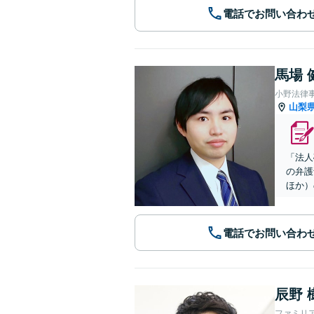
電話でお問い合わ
馬場 
小野法律
山梨
「法人
の弁護
ほか）
電話でお問い合わ
辰野 
ファミリ