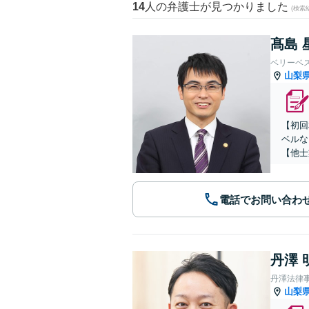
14
人の弁護士が見つかりました
(検索
髙島 
ベリーベ
山梨
【初回
ベルな
【他士
電話でお問い合わ
丹澤 
丹澤法律
山梨