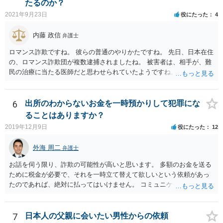
たるのか？
2021年9月23日
役にたった
4
内藤 政信
弁護士
ロマンス詐欺ですね。 彼らの普通のやりかたですね。 先日、日本在住
の、ロマンス詐欺団が複数逮捕されましたね。 被害者は、相手が、難
民の治療に当たる医師だと思わせられていたようですね。
6
出所のわからないお金を一時預かりして犯罪にな
ることはありますか？
2019年12月9日
役にたった
12
外海 周二
弁護士
お話を伺う限り、詐欺の可能性が高いと思います。 多額のお金を送る
ために税金が必要で、それを一時立て替えて欲しいという依頼があっ
たのであれば、絶対に払ってはいけません。 コミュニケーションサイ
トで知り合っただけの人に多額をお金を預けようとする人はいませ
ん。 預かって欲しいお金を送るなどというのは虚言であり、単にあな
たから金銭を詐取しようとしている可能性が高いです。 間に合えばよ
7
日本人の父親に会いたい男性からの依頼