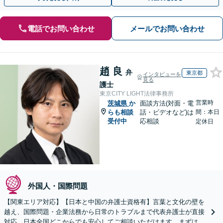
電話でお問い合わせ
メールでお問い合わせ
趙 良
弁
東京都
インタビューを
見る
護士
東京CITY LIGHT法律事務所
営業時
茨城県
か
面談方法(対面・電
らも相談
話・ビデオなど)は
間：本日
受付中
応相談
定休日
外国人・国際問題
【関東エリア対応】【日本と中国の弁護士資格有】言葉と文化の壁を
越え、国際問題・企業法務から日常のトラブルまで代表弁護士が直接
対応。日本全国どこからでも安心してご相談いただけます。まずは一