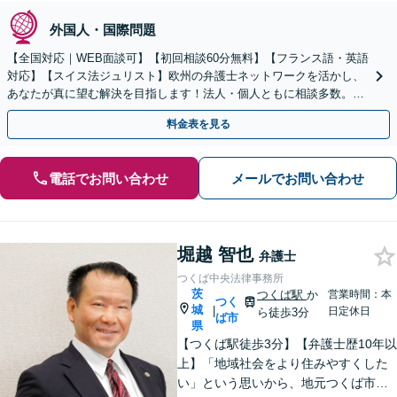
外国人・国際問題
【全国対応｜WEB面談可】【初回相談60分無料】【フランス語・英語
対応】【スイス法ジュリスト】欧州の弁護士ネットワークを活かし、
あなたが真に望む解決を目指します！法人・個人ともに相談多数。細
やかな連絡と粘り強い交渉を徹底【休日・夜間相談可】
料金表を見る
電話でお問い合わせ
メールでお問い合わせ
堀越 智也
弁護士
つくば中央法律事務所
茨
つくば駅
か
営業時間：本
つく
城
|
日定休日
ら徒歩3分
ば市
県
【つくば駅徒歩3分】【弁護士歴10年以
上】「地域社会をより住みやすくした
い」という思いから、地元つくば市で