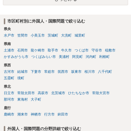
市区町村別に外国人・国際問題で絞り込む
県央
水戸市
笠間市
小美玉市
茨城町
大洗町
城里町
県南
土浦市
石岡市
龍ケ崎市
取手市
牛久市
つくば市
守谷市
稲敷市
かすみがうら市
つくばみらい市
美浦村
阿見町
河内町
利根町
県西
古河市
結城市
下妻市
常総市
筑西市
坂東市
桜川市
八千代町
五霞町
境町
県北
日立市
常陸太田市
高萩市
北茨城市
ひたちなか市
常陸大宮市
那珂市
東海村
大子町
鹿行
鹿嶋市
潮来市
神栖市
行方市
鉾田市
外国人・国際問題の分野詳細で絞り込む