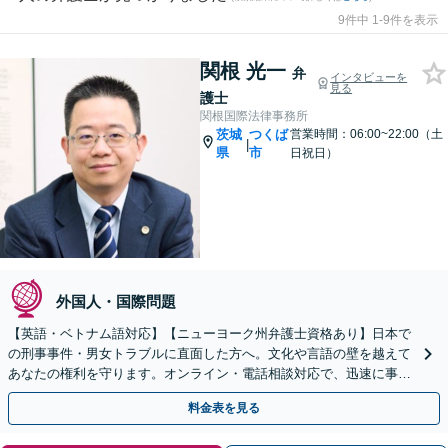
9件中 1-9件を表示
関根 光一
弁
インタビューを
見る
護士
関根国際法律事務所
茨城
つくば
営業時間：06:00~22:00（土
|
県
市
日祝日）
外国人・国際問題
【英語・ベトナム語対応】【ニューヨーク州弁護士資格あり】日本で
の刑事事件・男女トラブルに直面した方へ。文化や言語の壁を越えて
あなたの権利を守ります。オンライン・電話相談対応で、迅速に事件
に着手。まずはご相談ください。
料金表を見る