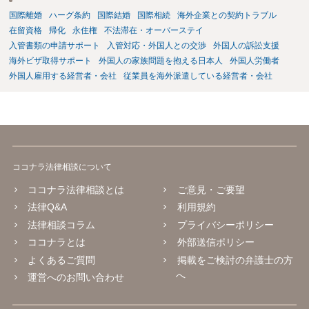
国際離婚
ハーグ条約
国際結婚
国際相続
海外企業との契約トラブル
在留資格
帰化
永住権
不法滞在・オーバーステイ
入管書類の申請サポート
入管対応・外国人との交渉
外国人の訴訟支援
海外ビザ取得サポート
外国人の家族問題を抱える日本人
外国人労働者
外国人雇用する経営者・会社
従業員を海外派遣している経営者・会社
ココナラ法律相談について
ココナラ法律相談とは
ご意見・ご要望
法律Q&A
利用規約
法律相談コラム
プライバシーポリシー
ココナラとは
外部送信ポリシー
よくあるご質問
掲載をご検討の弁護士の方
へ
運営へのお問い合わせ