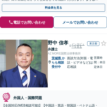
歩を踏み出してみませんか。【初回相談無料】
料金表を見る
電話でお問い合わせ
メールでお問い合わせ
野中 信孝
東京都
インタビュ
ーを見る
弁護士
AZ MORE国際法律事務所
営業時
茨城県
か
面談方法(対面・電
らも相談
話・ビデオなど)は
間：本日
受付中
応相談
定休日
外国人・国際問題
【全国対応(WEB相談可能)】【中国語・英語・韓国語・ベトナム語・