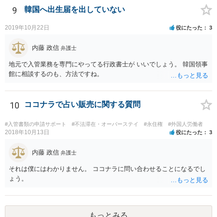
9
韓国へ出生届を出していない
2019年10月22日
役にたった
3
内藤 政信
弁護士
地元で入管業務を専門にやってる行政書士が いいでしょう。 韓国領事
館に相談するのも、方法ですね。
10
ココナラで占い販売に関する質問
#入管書類の申請サポート
#不法滞在・オーバーステイ
#永住権
#外国人労働者
2018年10月13日
役にたった
3
内藤 政信
弁護士
それは僕にはわかりません。 ココナラに問い合わせることになるでし
ょう。
もっとみる