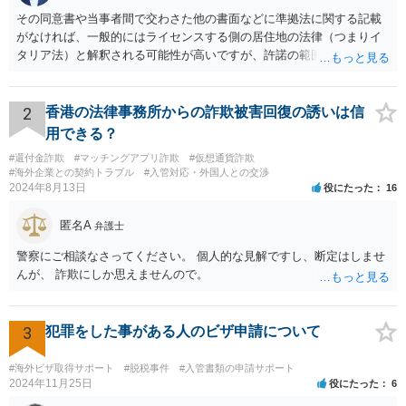
その同意書や当事者間で交わさた他の書面などに準拠法に関する記載
がなければ、一般的にはライセンスする側の居住地の法律（つまりイ
タリア法）と解釈される可能性が高いですが、許諾の範囲が日本国内
に限定されているなどの事情がある場合には、日本法となる可能性も
あります。 なお、仮に日本法になるとしても、新しい会社との間で契
約が有効かどうかは、ライセンスされた権利の種類（著作権、商標
2
香港の法律事務所からの詐欺被害回復の誘いは信
権、特許権など）や契約の時期などを見て判断する必要があります。
用できる？
いずれにせよ具体的事情が分からないと確定的な回答は難しいと思わ
#還付金詐欺
#マッチングアプリ詐欺
#仮想通貨詐欺
れますので、弁護士に直接相談されることをお勧めします。
#海外企業との契約トラブル
#入管対応・外国人との交渉
2024年8月13日
役にたった
16
匿名A
弁護士
警察にご相談なさってください。 個人的な見解ですし、断定はしませ
んが、 詐欺にしか思えませんので。
3
犯罪をした事がある人のビザ申請について
#海外ビザ取得サポート
#脱税事件
#入管書類の申請サポート
2024年11月25日
役にたった
6