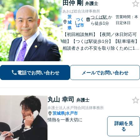
田仲 剛
弁護士
あおば総合法律事務所
茨
つくば駅
か
営業時間：本
つく
城
|
日定休日
ら徒歩1分
ば市
県
【初回相談無料】【夜間／休日対応可
能】【つくば駅徒歩1分】【駐車場有】
相談者さまの不安を取り除くために1件
1件のご相談に時間をかけて対応し、相
談者さまに寄り添った解決方法を提案
することを心がけています。まずはお
電話でお問い合わせ
メールでお問い合わせ
気軽にお問い合わせください。
丸山 幸司
弁護士
弁護士法人水戸翔合同法律事務所
茨城県
水戸市
|
情熱を一番大切に
詳細を見
る