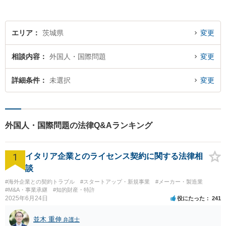
エリア
茨城県
変更
相談内容
外国人・国際問題
変更
詳細条件
未選択
変更
外国人・国際問題の法律Q&Aランキング
1
イタリア企業とのライセンス契約に関する法律相
談
#海外企業との契約トラブル
#スタートアップ・新規事業
#メーカー・製造業
#M&A・事業承継
#知的財産・特許
2025年6月24日
役にたった
241
並木 重伸
弁護士