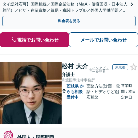
タイ語対応可】国際相続／国際企業法務（M&A・債権回収・日本法人
顧問）／ビザ・在留資格／貿易・税関トラブル／外国人労働問題／外
国人刑事事件など、幅広いご相談に対応可能
料金表を見る
電話でお問い合わせ
メールでお問い合わせ
松村 大介
東京都
インタビュ
ーを見る
弁護士
舟渡国際法律事務所
営業時
茨城県
か
面談方法(対面・電
らも相談
話・ビデオなど)は
間：本日
受付中
応相談
定休日
外国人・国際問題