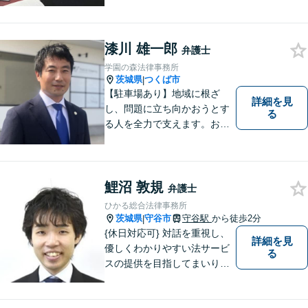
漆川 雄一郎
弁護士
学園の森法律事務所
茨城県
つくば市
|
【駐車場あり】地域に根ざ
詳細を見
し、問題に立ち向かおうとす
る
る人を全力で支えます。お困
りの方は、お気軽にご相談く
ださい。
鯉沼 敦規
弁護士
ひかる総合法律事務所
茨城県
守谷市
守谷駅
から徒歩2分
|
{休日対応可} 対話を重視し、
詳細を見
優しくわかりやすい法サービ
る
スの提供を目指してまいりま
す。