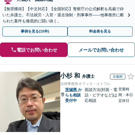
【無罪獲得】【中文対応】【全国対応】警察庁の公式解釈を高裁で砕
いた弁護士。不法就労・入管・退去強制・刑事事件——他事務所に断
られた案件も徹底的に闘い抜く。
事例を見る(10件)
料金表を見る
電話でお問い合わせ
メールでお問い合わせ
小杉 和
弁護士
京都府
法律事務所オフィス・エトワレ
営業時
茨城県
か
面談方法(対面・電
らも相談
話・ビデオなど)は
間：本日
受付中
応相談
定休日