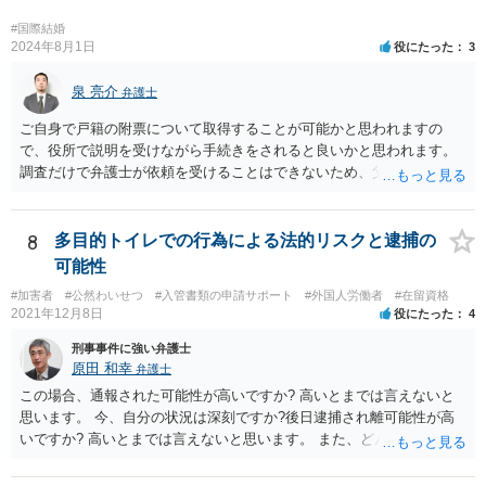
いのですが、くれぐれもお金を送らないようにしてください。
#国際結婚
2024年8月1日
役にたった
3
泉 亮介
弁護士
ご自身で戸籍の附票について取得することが可能かと思われますの
で、役所で説明を受けながら手続きをされると良いかと思われます。
調査だけで弁護士が依頼を受けることはできないため、父親に対して
何か請求がある場合は弁護士に依頼することを検討されても良いでし
ょう。
8
多目的トイレでの行為による法的リスクと逮捕の
可能性
#加害者
#公然わいせつ
#入管書類の申請サポート
#外国人労働者
#在留資格
2021年12月8日
役にたった
4
刑事事件に強い弁護士
原田 和幸
弁護士
この場合、通報された可能性が高いですか? 高いとまでは言えないと
思います。 今、自分の状況は深刻ですか?後日逮捕され離可能性が高
いですか? 高いとまでは言えないと思います。 また、どんな犯罪をし
てしまいしまったでしょうか? 考えられるとすれば、建造物侵入罪あ
たりでしょうか。