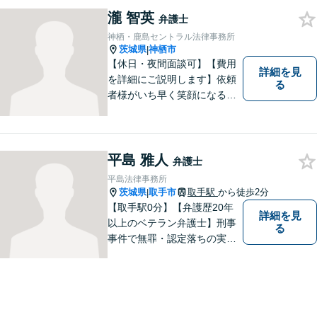
瀧 智英
弁護士
神栖・鹿島セントラル法律事務所
茨城県
神栖市
|
【休日・夜間面談可】【費用
詳細を見
を詳細にご説明します】依頼
る
者様がいち早く笑顔になるよ
うご事情やお気持ちに寄り添
った対応を心がけておりま
す。鹿行地区に限らず、千葉
県香取市や銚子市などにお住
平島 雅人
弁護士
まいの皆さまからのご相談も
平島法律事務所
積極的にお受けしています。
茨城県
取手市
取手駅
から徒歩2分
|
【取手駅0分】【弁護歴20年
詳細を見
以上のベテラン弁護士】刑事
る
事件で無罪・認定落ちの実績
多数！その他、民事事件・家
事事件でも豊富な経験を有し
ます。お困りごとがありまし
たら、お気軽にご相談くださ
い！【毎日対応◎】