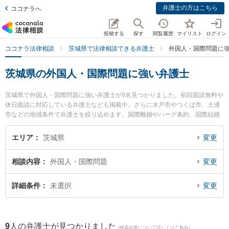
弁護士の方はこちら
ココナラへ
投稿する
探す
閲覧履歴
マイリスト
ログイン
ココナラ法律相談
茨城県で法律相談できる弁護士
外国人・国際問題に
茨城県の外国人・国際問題に強い弁護士
茨城県で外国人・国際問題に強い弁護士が9名見つかりました。初回面談無料や
休日面談に対応している弁護士なども掲載中。さらに水戸市やつくば市、土浦
市などの地域条件で弁護士を絞り込めます。国際離婚やハーグ条約、国際結婚
等の細かな分野での絞り込み検索もでき便利です。特に関根国際法律事務所の
関根 光一弁護士やつくば中央法律事務所の堀越 智也弁護士、弁護士法人翠 守
エリア
茨城県
変更
谷事務所の山田 雄治弁護士のプロフィール情報や弁護士費用、強みなどが注目
されています。『茨城県で土日や夜間に発生した外国人・国際問題のトラブル
相談内容
外国人・国際問題
変更
を今すぐに弁護士に相談したい』『外国人・国際問題のトラブル解決の実績豊
富な近くの弁護士を検索したい』『初回相談無料で外国人・国際問題を法律相
談できる茨城県内の弁護士に相談予約したい』などでお困りの相談者さんにお
詳細条件
未選択
変更
すすめです。
9
人の弁護士が見つかりました
(検索結果について詳しくは
こちら
)