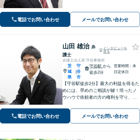
開業◎【離婚・男女問題】慰謝料・養
育費など幅広いトラブルに対応【相
続・遺言】残された借金・不動産に困
電話でお問い合わせ
メールでお問い合わせ
っていませんか？
山田 雄治
弁
インタビューを
見る
護士
弁護士法人翠 守谷事務所
茨
守
守谷駅
から
営業時間：本
城
谷
|
日定休日
徒歩2分
県
市
【守谷駅徒歩2分】最大の利益を得るた
めには、早めのご相談が鍵！培ったノ
ウハウで依頼者の方の権利を守り、最
上のリーガルサービスをお届けしま
す。借金、遺言相続、離婚、企業法務
電話でお問い合わせ
メールでお問い合わせ
その他どんな相談でも受け付けます。