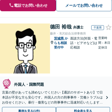
電話でお問い合わせ
メールでお問い合わせ
德田 裕哉
弁護士
千葉県
藤井・滝沢綜合法律事務所
営業時
茨城県
か
面談方法(対面・電
らも相談
話・ビデオなど)は
間：本日
受付中
応相談
定休日
外国人・国際問題
言葉の壁があっても諦めないでください【通訳のサポートあり】で日
本語が不安な方も安心です。外国人の方の刑事事件・労働トラブルは
お任せください。暴行・傷害などの刑事事件に迅速対応いたします。
【事前予約で休日・夜間面談可】
事例を見る(1件)
料金表を見る