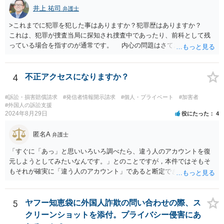
井上 祐司
弁護士
>これまでに犯罪を犯した事はありますか？犯罪歴はありますか？
これは、犯罪が捜査当局に探知され捜査中であったり、前科として残
っている場合を指すのが通常です。 内心の問題はさておき、ご質問
の状況であれば「いいえ」と回答するのがセオリーかと思います。
4
不正アクセスになりますか？
#訴訟・損害賠償請求
#発信者情報開示請求
#個人・プライベート
#加害者
#外国人の訴訟支援
2024年8月29日
役にたった
4
匿名A
弁護士
「すぐに「あっ」と思いいろいろ調べたら、違う人のアカウントを復
元しようとしてみたいなんです。」とのことですが，本件ではそもそ
もそれが確実に「違う人のアカウント」であると断定できていません
し，仮にそのアドレスが実在したとしても不正アクセスの故意が観念
できません。余計な心配でしょう。
5
ヤフー知恵袋に外国人詐欺の問い合わせの際、ス
クリーンショットを添付。プライバシー侵害にあ