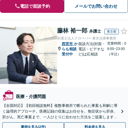
電話で面談予約
メールでお問い合わせ
藤林 裕一郎
弁護士
東京都
弁護士法人クローバー 東京法律事務所
営業時間：0
西宮市
か
面談方法(対面・
らも相談
電話・ビデオな
9:00~23:00
受付中
ど)は応相談
（平日）
医療・介護問題
【全国対応】【初回相談無料】複数事務所で断られた事案も和解に導
く論理的アプローチ。医療記録の収集はお任せを。無症状から肝炎、
肝がん、死亡事案まで、一人ひとりに合わせた方法をご提案します。
手続きの負担を減らし、権利を守ります。
事例を見る(2件)
料金表を見る