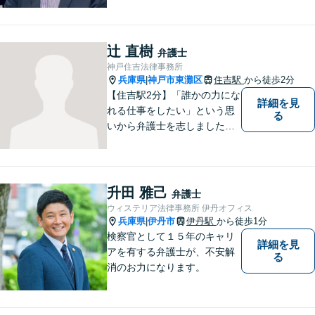
強い】元IT研究者である弁護
士・弁理士（コンピュータサ
イエンスの博士号も保有）と
辻 直樹
弁護士
交渉経験が豊富な弁護士
神戸住吉法律事務所
兵庫県
神戸市東灘区
住吉駅
から徒歩2分
|
【住吉駅2分】「誰かの力にな
詳細を見
れる仕事をしたい」という思
る
いから弁護士を志しました。
法律面だけでなく、お気持ち
の面でも少しでも前向きにな
れるよう心がけています。 ど
うぞ一人で抱え込まず、お気
升田 雅己
弁護士
軽にご相談ください。
ウィステリア法律事務所 伊丹オフィス
兵庫県
伊丹市
伊丹駅
から徒歩1分
|
検察官として１５年のキャリ
詳細を見
アを有する弁護士が、不安解
る
消のお力になります。