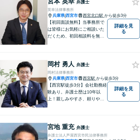
宮本 英幸
弁護士
英幸法律事務所
兵庫県
西宮市
西宮北口駅
から徒歩3分
|
【初回面談無料】当事務所で
詳細を見
は皆様にお気軽にご相談いた
る
だくため、初回相談料を無料
にしています。【西宮北口駅
徒歩３分】交通事故／相続問
題／労働問題／企業法務／男
岡村 勇人
女問題／建築問題など、貴方
弁護士
にとって最善の解決に向けて
岡村法律事務所
尽力します。【当日／夜間対
兵庫県
西宮市
西宮駅
から徒歩3分
|
応可】
【西宮駅徒歩3分】会社勤務経
詳細を見
験あり。弁護士歴は10年以
る
上！親しみやすさ、頼りやす
さを大切にしています。お困
りごとがあれば、お気軽にご
相談ください。【初回３０分
宮地 重充
面談無料】
弁護士
弁護士法人芦屋西宮市民法律事務所