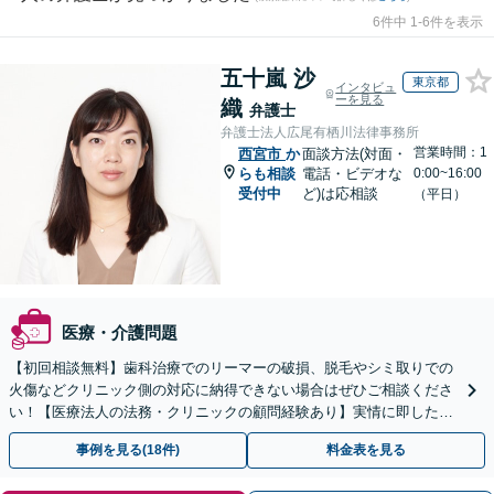
6件中 1-6件を表示
五十嵐 沙
東京都
インタビュ
ーを見る
織
弁護士
弁護士法人広尾有栖川法律事務所
営業時間：1
西宮市
か
面談方法(対面・
らも相談
電話・ビデオな
0:00~16:00
受付中
ど)は応相談
（平日）
医療・介護問題
【初回相談無料】歯科治療でのリーマーの破損、脱毛やシミ取りでの
火傷などクリニック側の対応に納得できない場合はぜひご相談くださ
い！【医療法人の法務・クリニックの顧問経験あり】実情に即したア
ドバイスで、納得のできるトラブルの解決を目指します。
事例を見る(18件)
料金表を見る