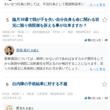
貨として不当に支払を拒んでいると見られて、今後あなたやあなたの
わいせつ行為に対しては、不法行為として慰謝料請求ができます。
ご家族がその大学病院を受診せざるを得なくなった場合に事実上の不
利益を受ける可能性は否定できないように思われます。
5
臨月39週で我が子を失い自分自身も命に関わる状
況に陥り病院側を訴える事が出来ますか？
#産婦人科
#投薬ミス
#説明義務違反
#手術ミス・事故
#慰謝料請求・訴訟
#検査ミス・事故
2019年9月16日
役にたった
28
馬場 龍行
弁護士
医療過誤については，納得いかないのであればまずカルテ開示をして
から医師や病院に法的責任を問えるのか検討することになります。近
くの弁護士に具体的に相談された方が良いでしょう。
6
白内障の手術結果に対する不服
#示談
#医療ミス
#患者・入所者側
#慰謝料請求・訴訟
2022年3月1日
役にたった
13
匿名A
弁護士