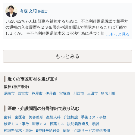
有森 文昭
弁護士
いぬいぬちゃん様 証拠を補強するために、不当利得返還訴訟で相手方
の通帳の入金履歴を２３条照会や調査嘱託で開示させることは可能で
しょうか。 ⇒不当利得返還請求又は不法行為に基づく損害賠償請求の
いずれかになるものと思いますが、その裁判手続きの中で、調査嘱託
等を行うことは十分考えられます。もっとも、網羅的な探索的調査と
なることを裁判所は忌避しますので、具体的な期間等を特定して行う
もっとみる
必要があります。 不正引き出しと入金の金額と日付がすべて一致して
いた場合勝訴の確率はどのくらいでしょうか。 ⇒誠に恐縮ですが、勝
訴の確率をこの場でお伝えすることはできませんので、個別に依頼し
た弁護士にご相談いただき、ご質問ください。 一般的な回答となり恐
近くの市区町村を選び直す
縮ですが、使途不明金訴訟の場合には、よくて５分５分というところ
阪神 (神戸市外)
です。 なお、仮に裁判で勝ったとしても弟さんに資力がないと具体的
な回収をすることはできませんので、弟さんの財産への事前の仮差押
尼崎市
西宮市
芦屋市
伊丹市
宝塚市
川西市
三田市
猪名川町
え等もきちんと検討してくれる弁護士の方にご相談いただくことをお
勧めいたします。
医療・介護問題の分野詳細で絞り込む
歯科・歯医者
美容整形
産婦人科
介護施設
手術ミス・事故
検査ミス・事故
医療ミス
投薬ミス
説明義務違反
示談
慰謝料請求・訴訟
B型肝炎給付金
病院・介護サービス提供者側