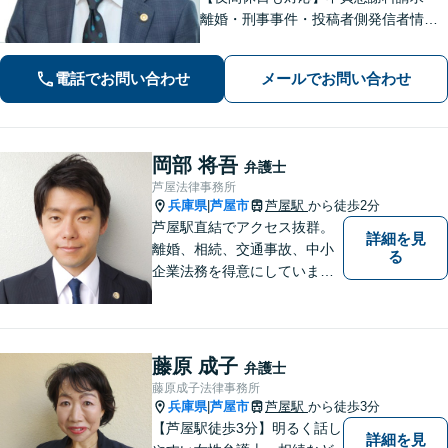
離婚・刑事事件・投稿者側発信者情報
開示請求の実績・経験多数。オーダー
メイドのサービスで問題解決や事業の
電話でお問い合わせ
メールでお問い合わせ
推進を強力にサポート【宝塚駅徒歩2分
｜電話・WEB面談で全国対応】
岡部 将吾
弁護士
芦屋法律事務所
兵庫県
芦屋市
芦屋駅
から徒歩2分
|
芦屋駅直結でアクセス抜群。
詳細を見
離婚、相続、交通事故、中小
る
企業法務を得意にしていま
す。 解決に向けて、全力で対
応致します。 ♯ラポルテ本館
３階♯駐車場有り♯子連れ相談
可♯中小企業診断士資格有り
藤原 成子
弁護士
藤原成子法律事務所
兵庫県
芦屋市
芦屋駅
から徒歩3分
|
【芦屋駅徒歩3分】明るく話し
詳細を見