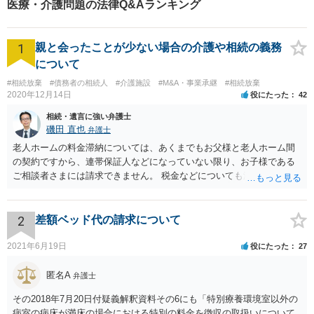
医療・介護問題の法律Q&Aランキング
1
親と会ったことが少ない場合の介護や相続の義務
について
#相続放棄
#債務者の相続人
#介護施設
#M&A・事業承継
#相続放棄
2020年12月14日
役にたった
42
相続・遺言に強い弁護士
磯田 直也
弁護士
老人ホームの料金滞納については、あくまでもお父様と老人ホーム間
の契約ですから、連帯保証人などになっていない限り、お子様である
ご相談者さまには請求できません。 税金などについても滞納している
のはお父様ですから、お子様に請求が来ることはありません。 生活保
護受給の際に扶養できないかという連絡が役所から来ますが、できな
い旨回答すればそれまでです。 相続が開始した場合については先述の
2
差額ベッド代の請求について
通りです。 民法上の扶養義務はご相談者さまがお考えのほど強いもの
ではありません。 あくまでも、余力の範囲で認められるものです。 親
2021年6月19日
役にたった
27
の介護は子供がみるという民法の条文はありません。 また、親に対す
る扶養義務は配偶者や子に対する扶養義務に比べて弱いものです。 生
匿名A
弁護士
まれてすぐ両親が離婚し、その後会っていなかったという事情も、扶
その2018年7月20日付疑義解釈資料その6にも「特別療養環境室以外の
養義務の順位を下げる一つの理由になります。
病室の病床が満床の場合における特別の料金を徴収の取扱いについて