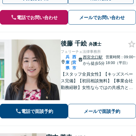
電話でお問い合わせ
メールでお問い合わせ
後藤 千絵
弁護士
フェリーチェ法律事務所
兵
西
西宮北口駅
営業時間：09:00~
庫
宮
|
18:00（平日）
から徒歩5分
県
市
【スタッフ全員女性】【キッズスペー
ス完備】【初回相談無料】【事業会社
勤務経験】女性ならではの共感力とコ
ミュニケーション能力で、時に寄り添
い、時に鋭く交渉を進め、あなたの権
利を守ります。特に離婚や相続など家
電話で面談予約
メールで面談予約
族の事案が得意です。