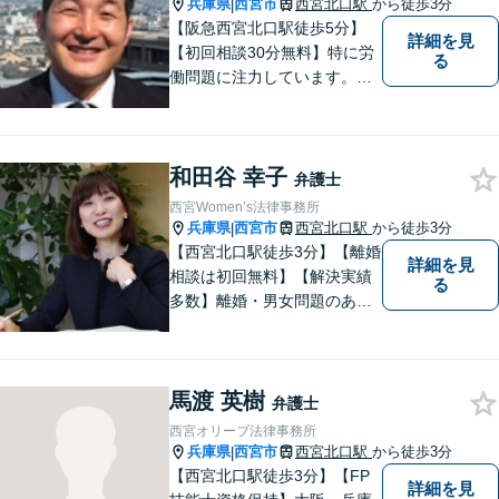
兵庫県
西宮市
西宮北口駅
から徒歩3分
|
【阪急西宮北口駅徒歩5分】
詳細を見
【初回相談30分無料】特に労
る
働問題に注力しています。残
業代、労災事故、不当解雇等
の問題でお困りの方はぜひお
気軽にご相談ください。また
和田谷 幸子
民事事件，家事事件，刑事事
弁護士
件も幅広く取り扱っておりま
西宮Women’s法律事務所
す。
兵庫県
西宮市
西宮北口駅
から徒歩3分
|
【西宮北口駅徒歩3分】【離婚
詳細を見
相談は初回無料】【解決実績
る
多数】離婚・男女問題のあら
ゆる分野で多くの解決実績あ
り。丁寧できめ細やかな対応
で、満足度の高い解決を目指
馬渡 英樹
します。【土日祝日・夜間の
弁護士
ご相談も対応可】【完全個室
西宮オリーブ法律事務所
／お子様同伴でも大丈夫で
兵庫県
西宮市
西宮北口駅
から徒歩3分
|
す】
【西宮北口駅徒歩3分】【FP
詳細を見