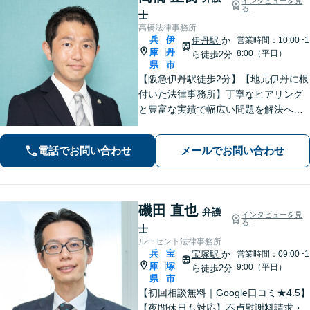
インタビューを見
る
士
高橋法律事務所
兵
伊
伊丹駅
か
営業時間：10:00~1
庫
丹
|
8:00（平日）
ら徒歩2分
県
市
【阪急伊丹駅徒歩2分】【地元伊丹に根
付いた法律事務所】丁寧なヒアリング
と豊富な実績で幅広い問題を解決へ導
きます！【離婚男女問題】不定慰謝料
請求／面会交流など【相続・遺言】相
電話でお問い合わせ
メールでお問い合わせ
続放棄／遺産分割調停など【電話・メ
ール相談初回無料】【休日夜間対応
可】
磯田 直也
弁護
インタビューを見
る
士
ルーセント法律事務所
兵
宝
宝塚駅
か
営業時間：09:00~1
庫
塚
|
9:00（平日）
ら徒歩2分
県
市
【初回相談無料｜Google口コミ★4.5】
【夜間休日も対応】不貞慰謝料請求・