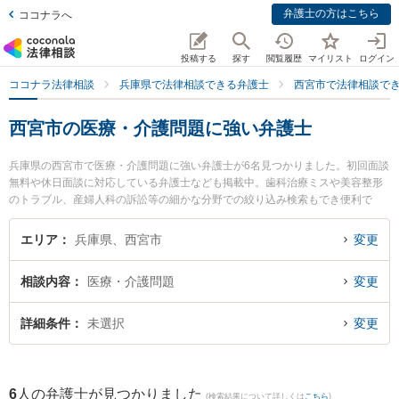
弁護士の方はこちら
ココナラへ
投稿する
探す
閲覧履歴
マイリスト
ログイン
ココナラ法律相談
兵庫県で法律相談できる弁護士
西宮市で法律相談で
西宮市の医療・介護問題に強い弁護士
兵庫県の西宮市で医療・介護問題に強い弁護士が6名見つかりました。初回面談
無料や休日面談に対応している弁護士なども掲載中。歯科治療ミスや美容整形
のトラブル、産婦人科の訴訟等の細かな分野での絞り込み検索もでき便利で
す。特にフェリーチェ法律事務所の後藤 千絵弁護士や英幸法律事務所の宮本 英
幸弁護士、岡村法律事務所の岡村 勇人弁護士のプロフィール情報や弁護士費
エリア
兵庫県、西宮市
変更
用、強みなどが注目されています。『西宮市で土日や夜間に発生した医療・介
護問題のトラブルを今すぐに弁護士に相談したい』『医療・介護問題のトラブ
相談内容
医療・介護問題
変更
ル解決の実績豊富な近くの弁護士を検索したい』『初回相談無料で医療・介護
問題を法律相談できる西宮市内の弁護士に相談予約したい』などでお困りの相
談者さんにおすすめです。
詳細条件
未選択
変更
6
人の弁護士が見つかりました
(検索結果について詳しくは
こちら
)