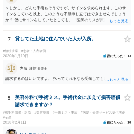
＞しかし、どんな手術もそうですが、サインを求められます。このサ
インをしている以上、このような不服申し立てはできませんでしょう
か？ 仮にサインをしていたとしても、「医師のミスが原因で老眼がひ
どくなったといえるような場合」や「白内障の手術の合併症として老
眼が悪化することがあるにもかかわらず、全く説明されなかったよう
な場合」には、請求することは可能です。
7
貸してた土地に住んでいた人が入所。
#相続放棄
#患者・入所者側
2020年1月19日
役にたった
13
内藤 政信
弁護士
請求するのはいいですよ。 払ってくれるなら受領してもいいですよ。
8
美容外科で手術ミス。手術代金に加えて損害賠償
請求できますか？
#慰謝料請求・訴訟
#美容整形
#手術ミス・事故
#病院・介護サービス提供者側
#示談
2018年2月1日
役にたった
16