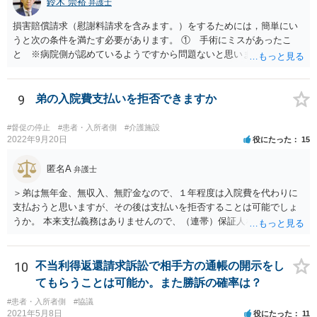
鈴木 崇裕
弁護士
損害賠償請求（慰謝料請求を含みます。）をするためには，簡単にい
うと次の条件を満たす必要があります。 ① 手術にミスがあったこ
と ※病院側が認めているようですから問題ないと思います。 ② 手
術のミスの「せいで」仕事を休まなければならなくなったこと ③ 手
術のミスの「せいで」マスクが外せなくなったこと ④ 仕事を休まな
ければならなくなった「せいで」休業損害が発生したこと ⑤ マスク
9
弟の入院費支払いを拒否できますか
を外せなくなった「せいで」経済的に評価できる精神的な損害が発生
したこと 「せいで」と強調した点が，内藤先生のご指摘なさる「相当
#督促の停止
#患者・入所者側
#介護施設
因果関係」です。 手術のミスと関係のないことまでは責任追及ができ
2022年9月20日
役にたった
15
ないということです。 手術のミスの結果，手術前と比べて見た目が著
しく悪くなってしまったとか， 手術のミスの結果，入院期間が延びて
匿名A
弁護士
しまったとかいう事情があれば， 追加請求が可能な余地があります。
＞弟は無年金、無収入、無貯金なので、１年程度は入院費を代わりに
ただし，手術代の返金に応じた際に「これ以上金銭の請求はしませ
支払おうと思いますが、その後は支払いを拒否することは可能でしょ
ん」という趣旨の合意をしてしまっていると， 上記の請求は，基本的
うか。 本来支払義務はありませんので、（連帯）保証人などにならな
には困難となります。
ければ、支払いを拒絶することは可能です。
10
不当利得返還請求訴訟で相手方の通帳の開示をし
てもらうことは可能か。また勝訴の確率は？
#患者・入所者側
#協議
2021年5月8日
役にたった
11