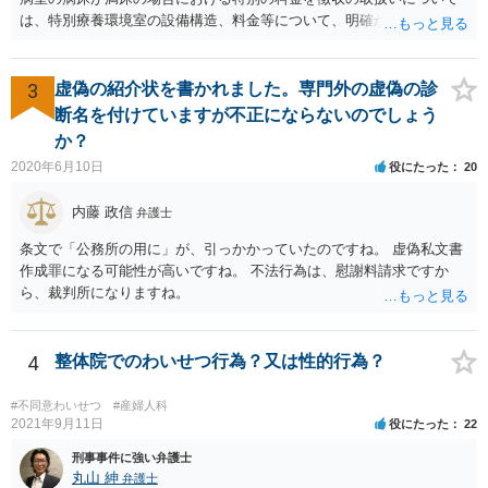
は、特別療養環境室の設備構造、料金等について、明確かつ懇切丁寧
に説明し、その上で、患者が特別療養環境室への入院に同意している
ことが確認される場合には、特別療養環境室以外の病室の病床が満床
であっても、特別の料金を徴収することは差し支えない。」と書いて
3
虚偽の紹介状を書かれました。専門外の虚偽の診
あるので、当局の立場としても「病院理由(大部屋に空きがない等)での
断名を付けていますが不正にならないのでしょう
差額ベッド代は請求してはならない」とは言っていません。 「入院の
か？
必要があるにもかかわらず、特別の料金の支払いに同意しないのであ
2020年6月10日
役にたった
20
れば、他院を受診するよう言われた」という事例についても「不適切
と思われる事例」と言及されているだけで「不適切である」と断定も
内藤 政信
弁護士
されていないですし、違法であることも示唆されていません。ですの
で、「同意しないのであれば他院を受診するように」という表現が不
条文で「公務所の用に」が、引っかかっていたのですね。 虚偽私文書
適切なだけで、たとえば言い方を変えて「緊急手術をおすすめします
作成罪になる可能性が高いですね。 不法行為は、慰謝料請求ですか
が、当病院は現在大部屋が満床なので大部屋を希望される場合は本日
ら、裁判所になりますね。
の緊急手術には応じられません。１日当たり１万８７００円の個室で
あれば対応できますが。」と言えば、問題ないとされる余地もあるか
と存じます。 ご記載いただいた事実関係を拝見するかぎり、緊急手術
4
整体院でのわいせつ行為？又は性的行為？
が望ましい状況における病院側の説明としては十分だと思いますし、
そのような状況においてどこまで説明すれば「懇切丁寧」と言えるの
#不同意わいせつ
#産婦人科
かについても考え方が分かれると思います。それに加えて、そもそも
2021年9月11日
役にたった
22
通達に民間に対する法的拘束力はないこと(下級行政機関に対する拘束
力しかありません)を考えれば、一応の説明を受けて同意した以上、病
刑事事件に強い弁護士
院側からは同意書に「１日当たり」という記載が抜けていることを奇
丸山 紳
弁護士