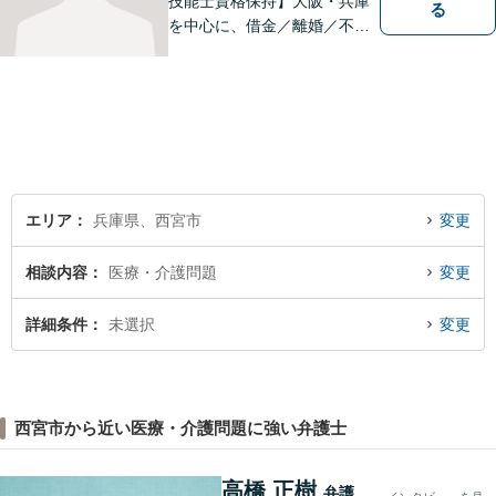
技能士資格保持】大阪・兵庫
る
を中心に、借金／離婚／不動
産／相続など幅広いお困りご
とを解決する弁護士です。相
談にいらっしゃる全ての方に
丁寧な対応、アドバイスをさ
せていただきます。
エリア
兵庫県、西宮市
変更
相談内容
医療・介護問題
変更
詳細条件
未選択
変更
西宮市から近い医療・介護問題に強い弁護士
高橋 正樹
弁護