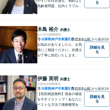
やすい女性弁護士。相続など
る
高齢者問題、社内トラブル
等、女性の悩みに強みがあり
ます。親しみやすいと言われ
ますので、相談を迷われてい
る方は、お気軽にご連絡下さ
木島 裕介
弁護士
い。【宅建士・行政書士資格
山の手法律事務所
保持】
兵庫県
神戸市東灘区
摂津本山駅
から徒歩2分
|
お悩みがありましたら、お気
詳細を見
軽にご相談ください。弁護士
る
が丁寧に対応いたします。
伊藤 英明
弁護士
力新堂法律事務所
兵庫県
神戸市東灘区
摂津本山駅
から徒歩1分
|
【初回相談無料】借金の催促
詳細を見
を今すぐストップ！あなたに
る
ベストな方法で債務整理をサ
ポート【知的財産の紛争にも