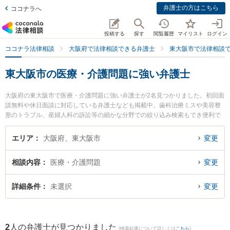
弁護士の方はこちら
ココナラへ
投稿する
探す
閲覧履歴
マイリスト
ログイン
ココナラ法律相談
大阪府で法律相談できる弁護士
東大阪市で法律相談
東大阪市の医療・介護問題に強い弁護士
大阪府の東大阪市で医療・介護問題に強い弁護士が2名見つかりました。初回面
談無料や休日面談に対応している弁護士なども掲載中。歯科治療ミスや美容整
形のトラブル、産婦人科の訴訟等の細かな分野での絞り込み検索もでき便利で
す。特に東大阪布施法律事務所の井上 亮介弁護士やはなぞの綜合法律事務所の
丸山 和彦弁護士のプロフィール情報や弁護士費用、強みなどが注目されていま
エリア
大阪府、東大阪市
変更
す。『東大阪市で土日や夜間に発生した医療・介護問題のトラブルを今すぐに
弁護士に相談したい』『医療・介護問題のトラブル解決の実績豊富な近くの弁
相談内容
医療・介護問題
変更
護士を検索したい』『初回相談無料で医療・介護問題を法律相談できる東大阪
市内の弁護士に相談予約したい』などでお困りの相談者さんにおすすめです。
詳細条件
未選択
変更
2
人の弁護士が見つかりました
(検索結果について詳しくは
こちら
)