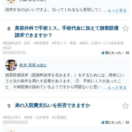
請求するのはいいですよ。 払ってくれるなら受領してもいいですよ。
8
美容外科で手術ミス。手術代金に加えて損害賠償
請求できますか？
#慰謝料請求・訴訟
#美容整形
#手術ミス・事故
#病院・介護サービス提供者側
#示談
2018年2月1日
役にたった
16
鈴木 崇裕
弁護士
損害賠償請求（慰謝料請求を含みます。）をするためには，簡単にい
うと次の条件を満たす必要があります。 ① 手術にミスがあったこ
と ※病院側が認めているようですから問題ないと思います。 ② 手
術のミスの「せいで」仕事を休まなければならなくなったこと ③ 手
術のミスの「せいで」マスクが外せなくなったこと ④ 仕事を休まな
ければならなくなった「せいで」休業損害が発生したこと ⑤ マスク
9
弟の入院費支払いを拒否できますか
を外せなくなった「せいで」経済的に評価できる精神的な損害が発生
したこと 「せいで」と強調した点が，内藤先生のご指摘なさる「相当
#督促の停止
#患者・入所者側
#介護施設
因果関係」です。 手術のミスと関係のないことまでは責任追及ができ
2022年9月20日
役にたった
15
ないということです。 手術のミスの結果，手術前と比べて見た目が著