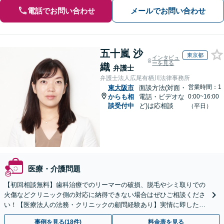
電話でお問い合わせ
メールでお問い合わせ
五十嵐 沙
東京都
インタビュ
ーを見る
織
弁護士
弁護士法人広尾有栖川法律事務所
営業時間：1
東大阪市
面談方法(対面・
からも相
電話・ビデオな
0:00~16:00
談受付中
ど)は応相談
（平日）
医療・介護問題
【初回相談無料】歯科治療でのリーマーの破損、脱毛やシミ取りでの
火傷などクリニック側の対応に納得できない場合はぜひご相談くださ
い！【医療法人の法務・クリニックの顧問経験あり】実情に即したア
ドバイスで、納得のできるトラブルの解決を目指します。
事例を見る(18件)
料金表を見る