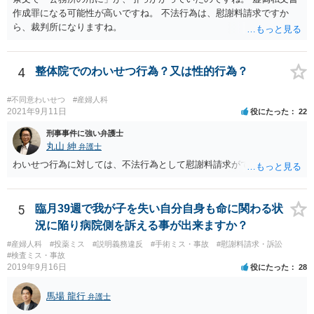
適切なだけで、たとえば言い方を変えて「緊急手術をおすすめします
作成罪になる可能性が高いですね。 不法行為は、慰謝料請求ですか
が、当病院は現在大部屋が満床なので大部屋を希望される場合は本日
ら、裁判所になりますね。
の緊急手術には応じられません。１日当たり１万８７００円の個室で
あれば対応できますが。」と言えば、問題ないとされる余地もあるか
と存じます。 ご記載いただいた事実関係を拝見するかぎり、緊急手術
4
整体院でのわいせつ行為？又は性的行為？
が望ましい状況における病院側の説明としては十分だと思いますし、
そのような状況においてどこまで説明すれば「懇切丁寧」と言えるの
#不同意わいせつ
#産婦人科
かについても考え方が分かれると思います。それに加えて、そもそも
2021年9月11日
役にたった
22
通達に民間に対する法的拘束力はないこと(下級行政機関に対する拘束
力しかありません)を考えれば、一応の説明を受けて同意した以上、病
刑事事件に強い弁護士
院側からは同意書に「１日当たり」という記載が抜けていることを奇
丸山 紳
弁護士
貨として不当に支払を拒んでいると見られて、今後あなたやあなたの
わいせつ行為に対しては、不法行為として慰謝料請求ができます。
ご家族がその大学病院を受診せざるを得なくなった場合に事実上の不
利益を受ける可能性は否定できないように思われます。
5
臨月39週で我が子を失い自分自身も命に関わる状
況に陥り病院側を訴える事が出来ますか？
#産婦人科
#投薬ミス
#説明義務違反
#手術ミス・事故
#慰謝料請求・訴訟
#検査ミス・事故
2019年9月16日
役にたった
28
馬場 龍行
弁護士