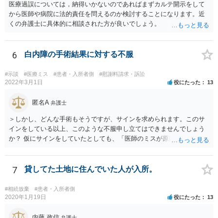
医療過誤については，納得いかないのであればまずカルテ開示をして
から医師や病院に法的責任を問えるのか検討することになります。近
くの弁護士に具体的に相談された方が良いでしょう。
6
白内障の手術結果に対する不服
#示談
#医療ミス
#患者・入所者側
#慰謝料請求・訴訟
2022年3月1日
役にたった
13
匿名A
弁護士
＞しかし、どんな手術もそうですが、サインを求められます。このサ
インをしている以上、このような不服申し立てはできませんでしょう
か？ 仮にサインをしていたとしても、「医師のミスが原因で老眼がひ
どくなったといえるような場合」や「白内障の手術の合併症として老
眼が悪化することがあるにもかかわらず、全く説明されなかったよう
な場合」には、請求することは可能です。
7
貸してた土地に住んでいた人が入所。
#相続放棄
#患者・入所者側
2020年1月19日
役にたった
13
内藤 政信
弁護士