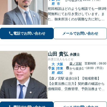
から徒歩7分
府
市
初回相談はどのような相談でも一律1時
間無料にてお引き受けしています。ま
た、御来所頂くのが困難な方に対して
は出張相談のご予約お受けしておりま
す。弁護士事務所の比較的少ない八尾
電話でお問い合わせ
メールでお問い合わせ
市及び近隣市・区の方々に上質なリー
ガルサービスを提供いたします。
山田 貴弘
弁護士
弁護士法人ももとせ
森ノ宮駅
営業時間：09:00
大
大阪
~18:00（平日）
阪
市東
から徒歩1
|
府
成区
分
【森ノ宮駅 徒歩1分】【地域密着】
【企業法務に注力】契約書の確認から
債権回収、労務管理、予防法務までサ
ポートいたします。不動産・労働も対
応◎勝訴見込みも率直に伝えますの
で、まずはお気軽にご相談ください。