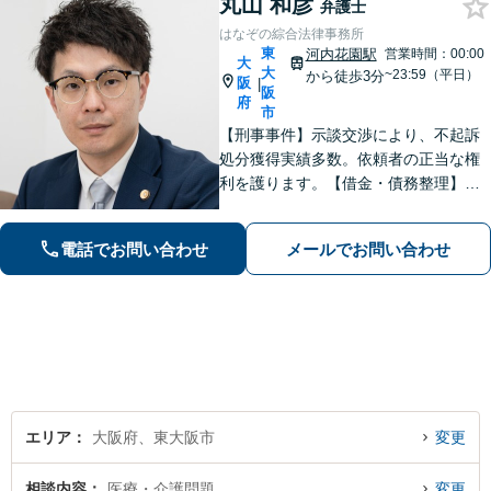
丸山 和彦
弁護士
はなぞの綜合法律事務所
東
河内花園駅
営業時間：00:00
大
大
~23:59（平日）
から徒歩3分
阪
|
阪
府
市
【刑事事件】示談交渉により、不起訴
処分獲得実績多数。依頼者の正当な権
利を護ります。【借金・債務整理】借
金問題の解決実績多数。【離婚・男女
問題】不貞慰謝料の獲得、減額実績多
電話でお問い合わせ
メールでお問い合わせ
数。独りで悩まず、先ずはお話をお聞
かせ下さい。【土日・夜間対応可】
エリア
大阪府、東大阪市
変更
相談内容
医療・介護問題
変更