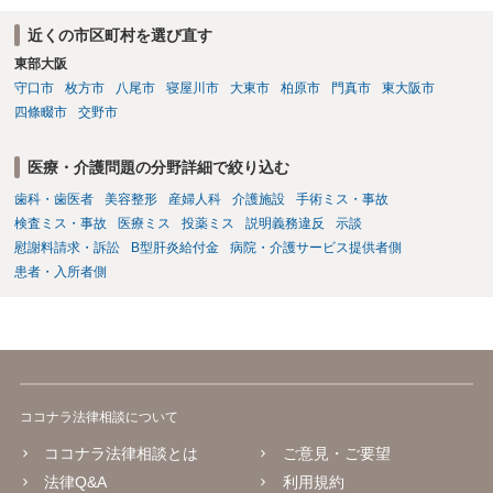
訴の確率をこの場でお伝えすることはできませんので、個別に依頼し
た弁護士にご相談いただき、ご質問ください。 一般的な回答となり恐
近くの市区町村を選び直す
縮ですが、使途不明金訴訟の場合には、よくて５分５分というところ
東部大阪
です。 なお、仮に裁判で勝ったとしても弟さんに資力がないと具体的
な回収をすることはできませんので、弟さんの財産への事前の仮差押
守口市
枚方市
八尾市
寝屋川市
大東市
柏原市
門真市
東大阪市
え等もきちんと検討してくれる弁護士の方にご相談いただくことをお
四條畷市
交野市
勧めいたします。
医療・介護問題の分野詳細で絞り込む
歯科・歯医者
美容整形
産婦人科
介護施設
手術ミス・事故
検査ミス・事故
医療ミス
投薬ミス
説明義務違反
示談
慰謝料請求・訴訟
B型肝炎給付金
病院・介護サービス提供者側
患者・入所者側
ココナラ法律相談について
ココナラ法律相談とは
ご意見・ご要望
法律Q&A
利用規約