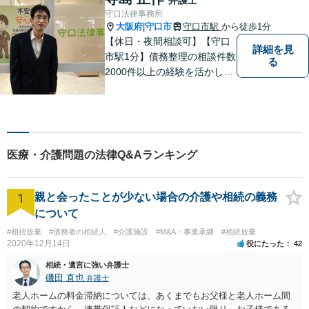
ださい。初回面談予約受付中
守口法律事務所
大阪府
守口市
守口市駅
から徒歩1分
|
【休日・夜間相談可】【守口
詳細を見
市駅1分】債務整理の相談件数
る
2000件以上の経験を活かし、
依頼者様の法律問題を徹底的
にバックアップいたします。
どなたでも相談しやすく、依
頼者様が不安を抱かないよう
に、わかりやすく的確なアド
医療・介護問題の法律Q&Aランキング
バイスを心がけております。
1
親と会ったことが少ない場合の介護や相続の義務
について
#相続放棄
#債務者の相続人
#介護施設
#M&A・事業承継
#相続放棄
2020年12月14日
役にたった
42
相続・遺言に強い弁護士
磯田 直也
弁護士
老人ホームの料金滞納については、あくまでもお父様と老人ホーム間