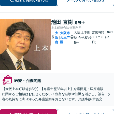
電話でお問い合わせ
メールでお問い合わせ
池田 直樹
弁護士
上本町総合法律事務所
大阪上本町
営業時間：09:3
大
大阪市
0~17:30（平
阪
天王寺
駅
から徒歩
|
府
区
日）
5分
医療・介護問題
【大阪上本町駅徒歩5分】【弁護士歴35年以上】介護問題・医療過誤
に関するご相談はお任せください！豊富な経験や知識を活かし、被害
者の気持ちに寄り添った弁護活動をおこないます。介護事故/示談交
渉/慰謝料・損害賠償請求など【夜間土日対応可】