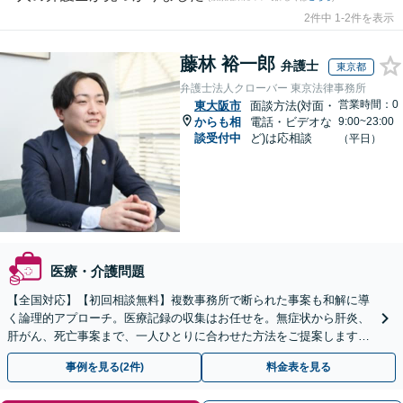
2件中 1-2件を表示
藤林 裕一郎
弁護士
東京都
弁護士法人クローバー 東京法律事務所
営業時間：0
東大阪市
面談方法(対面・
からも相
電話・ビデオな
9:00~23:00
談受付中
ど)は応相談
（平日）
医療・介護問題
【全国対応】【初回相談無料】複数事務所で断られた事案も和解に導
く論理的アプローチ。医療記録の収集はお任せを。無症状から肝炎、
肝がん、死亡事案まで、一人ひとりに合わせた方法をご提案します。
手続きの負担を減らし、権利を守ります。
事例を見る(2件)
料金表を見る