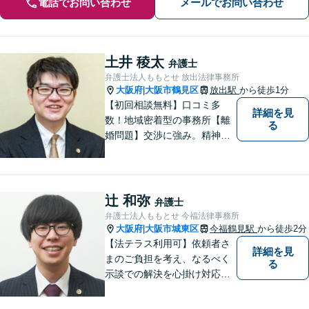
電話でお問い合わせ
メールでお問い合わせ
土井 稜太
弁護士
弁護士法人ももとせ 放出法律事務所
大阪府
大阪市鶴見区
放出駅
から徒歩1分
|
【初回相談無料】口コミ多
詳細を見
数！地域密着型の事務所【離
る
婚問題】交渉に強み。精神的
な負担が少しでも軽くなるよ
う、寄り添いの姿勢で事件解
決に臨みます【相続・遺言】
迅速かつ丁寧な対応を心が
辻 和弥
弁護士
け、満足度の高い解決を目指
弁護士法人ももとせ 今福法律事務所
します【放出駅1分】
大阪府
大阪市城東区
今福鶴見駅
から徒歩2分
|
【法テラス利用可】依頼者さ
詳細を見
まのご負担を考え、なるべく
る
示談での解決を心掛け対応い
たします。コミュニケーショ
ン力と精神的なタフさが強