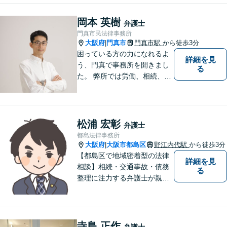
み。依頼者さまにとって身近
で頼れる弁護士を目指しま
岡本 英樹
弁護士
す。【休日相談可】【今福鶴
門真市民法律事務所
見駅2分】
大阪府
門真市
門真市駅
から徒歩3分
|
困っている方の力になれるよ
詳細を見
う、門真で事務所を開きまし
る
た。 弊所では労働、相続、離
婚、交通事故、不動産、破
産、中小企業法務その他様々
な法律相談を承っておりま
す。
松浦 宏彰
弁護士
都島法律事務所
大阪府
大阪市都島区
野江内代駅
から徒歩3分
|
【都島区で地域密着型の法律
詳細を見
相談】相続・交通事故・債務
る
整理に注力する弁護士が親身
に対応。費用や手続きを明確
に説明し、あなたの不安を解
消します。大阪市都島区の皆
様、まずはお気軽にご連絡く
寺島 正作
弁護士