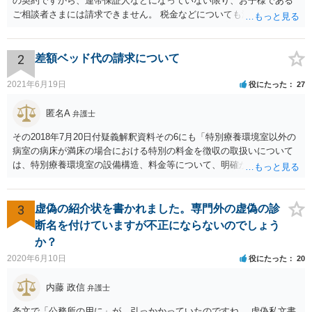
の契約ですから、連帯保証人などになっていない限り、お子様である
ご相談者さまには請求できません。 税金などについても滞納している
のはお父様ですから、お子様に請求が来ることはありません。 生活保
護受給の際に扶養できないかという連絡が役所から来ますが、できな
い旨回答すればそれまでです。 相続が開始した場合については先述の
2
差額ベッド代の請求について
通りです。 民法上の扶養義務はご相談者さまがお考えのほど強いもの
ではありません。 あくまでも、余力の範囲で認められるものです。 親
2021年6月19日
役にたった
27
の介護は子供がみるという民法の条文はありません。 また、親に対す
る扶養義務は配偶者や子に対する扶養義務に比べて弱いものです。 生
匿名A
弁護士
まれてすぐ両親が離婚し、その後会っていなかったという事情も、扶
その2018年7月20日付疑義解釈資料その6にも「特別療養環境室以外の
養義務の順位を下げる一つの理由になります。
病室の病床が満床の場合における特別の料金を徴収の取扱いについて
は、特別療養環境室の設備構造、料金等について、明確かつ懇切丁寧
に説明し、その上で、患者が特別療養環境室への入院に同意している
ことが確認される場合には、特別療養環境室以外の病室の病床が満床
であっても、特別の料金を徴収することは差し支えない。」と書いて
3
虚偽の紹介状を書かれました。専門外の虚偽の診
あるので、当局の立場としても「病院理由(大部屋に空きがない等)での
断名を付けていますが不正にならないのでしょう
差額ベッド代は請求してはならない」とは言っていません。 「入院の
か？
必要があるにもかかわらず、特別の料金の支払いに同意しないのであ
2020年6月10日
役にたった
20
れば、他院を受診するよう言われた」という事例についても「不適切
と思われる事例」と言及されているだけで「不適切である」と断定も
内藤 政信
弁護士
されていないですし、違法であることも示唆されていません。ですの
で、「同意しないのであれば他院を受診するように」という表現が不
条文で「公務所の用に」が、引っかかっていたのですね。 虚偽私文書