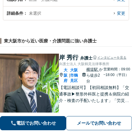
詳細条件
未選択
変更
東大阪市から近い医療・介護問題に強い弁護士
岸 秀行
弁護士
インタビューを見る
弁護士法人 大阪鶴見法律事務所
横堤駅
か
営業時間：09:00
大
大阪
~18:00（平日）
阪
市鶴
ら徒歩2
|
府
見区
分
【電話相談可】【初回相談無料】「交
通事故▶︎整形外科医と提携＆病院の紹
介・検査の手配いたします」「労災の
後遺障害もお任せください」事故後で
きるだけ早期にご相談頂けると助かり
ます。法律問題だけではないトータル
電話でお問い合わせ
メールでお問い合わせ
サポートを目指します【セカンドオピ