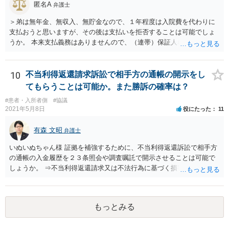
しく悪くなってしまったとか， 手術のミスの結果，入院期間が延びて
匿名A
弁護士
しまったとかいう事情があれば， 追加請求が可能な余地があります。
＞弟は無年金、無収入、無貯金なので、１年程度は入院費を代わりに
ただし，手術代の返金に応じた際に「これ以上金銭の請求はしませ
支払おうと思いますが、その後は支払いを拒否することは可能でしょ
ん」という趣旨の合意をしてしまっていると， 上記の請求は，基本的
うか。 本来支払義務はありませんので、（連帯）保証人などにならな
には困難となります。
ければ、支払いを拒絶することは可能です。
10
不当利得返還請求訴訟で相手方の通帳の開示をし
てもらうことは可能か。また勝訴の確率は？
#患者・入所者側
#協議
2021年5月8日
役にたった
11
有森 文昭
弁護士
いぬいぬちゃん様 証拠を補強するために、不当利得返還訴訟で相手方
の通帳の入金履歴を２３条照会や調査嘱託で開示させることは可能で
しょうか。 ⇒不当利得返還請求又は不法行為に基づく損害賠償請求の
いずれかになるものと思いますが、その裁判手続きの中で、調査嘱託
等を行うことは十分考えられます。もっとも、網羅的な探索的調査と
なることを裁判所は忌避しますので、具体的な期間等を特定して行う
もっとみる
必要があります。 不正引き出しと入金の金額と日付がすべて一致して
いた場合勝訴の確率はどのくらいでしょうか。 ⇒誠に恐縮ですが、勝