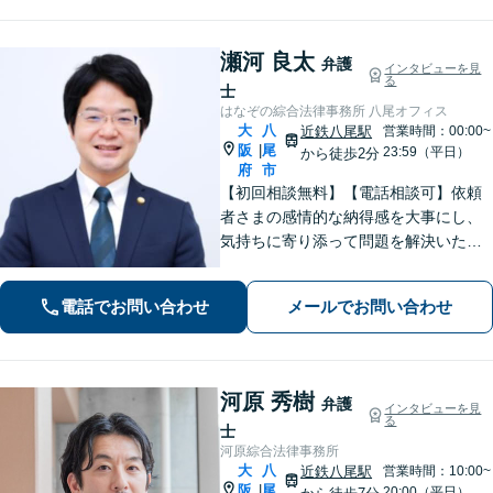
ニオン可】
瀬河 良太
弁護
インタビューを見
る
士
はなぞの綜合法律事務所 八尾オフィス
大
八
近鉄八尾駅
営業時間：00:00~
阪
尾
|
23:59（平日）
から徒歩2分
府
市
【初回相談無料】【電話相談可】依頼
者さまの感情的な納得感を大事にし、
気持ちに寄り添って問題を解決いたし
ます「プライバシーには最大限配慮
し、秘密厳守を徹底」子の監護が関わ
電話でお問い合わせ
メールでお問い合わせ
る複雑なケースも対応【完全個室対
応】【子連れ相談可】【休日・夜間相
談可】
河原 秀樹
弁護
インタビューを見
る
士
河原綜合法律事務所
大
八
近鉄八尾駅
営業時間：10:00~
阪
尾
|
20:00（平日）