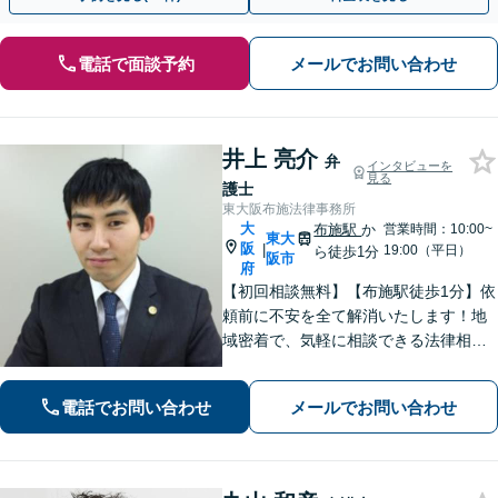
電話で面談予約
メールでお問い合わせ
井上 亮介
弁
インタビューを
見る
護士
東大阪布施法律事務所
大
布施駅
か
営業時間：10:00~
東大
阪
|
19:00（平日）
ら徒歩1分
阪市
府
【初回相談無料】【布施駅徒歩1分】依
頼前に不安を全て解消いたします！地
域密着で、気軽に相談できる法律相談
所を目指して。交通事故／労働問題／
離婚・男女問題など幅広く対応可能で
電話でお問い合わせ
メールでお問い合わせ
す◎