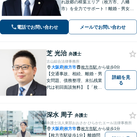
れ故郷の樟葉エリア（枚方市、八幡
市）を全力でサポート！離婚・男女問
題／相続問題／刑事事件／労働問題／
交通事故などに注力。どんな小さなお
電話でお問い合わせ
メールでお問い合わせ
悩みでお気軽にご相談ください【夜
間・休日面談】【完全個室】【樟葉駅5
分】
芝 光治
弁護士
古山綜合法律事務所
大阪府
枚方市
枚方市駅
から徒歩0分
|
【交通事故、相続、離婚・男
詳細を見
女問題、債務整理、未払残業
る
代は初回面談無料】【「枚方
市駅」から徒歩30秒】じっく
りとお話を聞く姿勢を大切に
し、依頼者様の状況を十分に
深水 周子
ヒアリングし、あらゆる観点
弁護士
から解決策をご提案してまい
弁護士法人東部おおさか ひらかたエール法律事務所
ります。
大阪府
枚方市
枚方市駅
から徒歩1分
|
【枚方市駅徒歩1分】離婚問