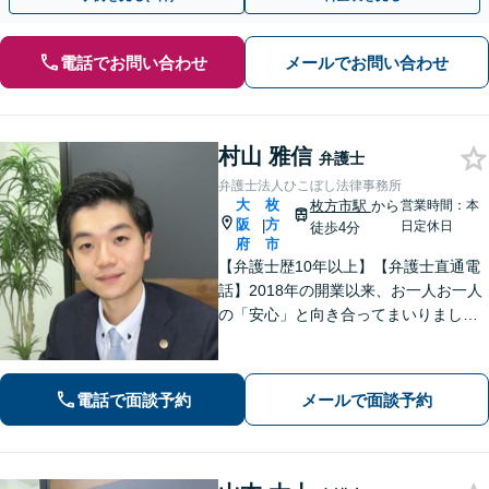
電話でお問い合わせ
メールでお問い合わせ
村山 雅信
弁護士
弁護士法人ひこぼし法律事務所
大
枚
枚方市駅
から
営業時間：本
阪
方
|
日定休日
徒歩4分
府
市
【弁護士歴10年以上】【弁護士直通電
話】2018年の開業以来、お一人お一人
の「安心」と向き合ってまいりまし
た。これまで培ってきた経験と交渉力
を活かし、「頼んでよかった」と言っ
ていただける結果を目指し、迅速かつ
電話で面談予約
メールで面談予約
粘り強く対応することをお約束しま
す。