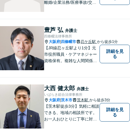
離婚/企業法務/医療事故/交通
事故/借金問題など幅広く対応
可能。プライバシーを厳守
し、依頼者様のお話に耳を傾
け、少しでもお気持ちが和ら
豊芦 弘
弁護士
ぐよう心がけております。
四條畷法律事務所
大阪府
四條畷市
忍ケ丘駅
から徒歩1分
|
【JR線忍ヶ丘駅より1分】元
詳細を見
市役所職員・ケアマネジャー
る
資格保有。複雑な人間関係が
絡む相続・遺言・高齢者トラ
ブルの根本的解決に尽力しま
す。
大西 健太郎
弁護士
いばらき総合法律事務所
大阪府
茨木市
茨木駅
から徒歩3分
|
【茨木駅徒歩3分】気軽に相談
詳細を見
できる、地域の相談所です。
る
お一人おひとりに丁寧に対応
し、納得のいく解決へと導き