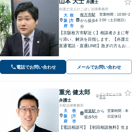
山本 大士
弁護士
弁護士法人ひこぼし法律事務所
枚方市駅
営業時間：10:00~2
大
枚
2:00（土日祝日）
阪
方
から徒歩4
|
府
市
分
【京阪枚方市駅近く】相談者さまに寄
り添い、解決を目指します。【弁護士
直通電話・直通LINE】急ぎの方もお電
話での相談予約は22時まで、メール・L
INEなら24時間対応！丁寧な聞き取り
と対応で不安を取り除けるよう努めま
電話でお問い合わせ
メールでお問い合わせ
す。
重光 健太郎
インタビューを
見る
弁護士
大昭法律事務所
大
枚
樟葉駅
から
営業時間：本
阪
方
|
日定休日
徒歩5分
府
市
【電話相談可】【初回相談無料】生ま