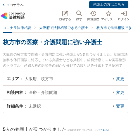
弁護士の方はこちら
ココナラへ
投稿する
探す
閲覧履歴
マイリスト
ログイン
ココナラ法律相談
大阪府で法律相談できる弁護士
枚方市で法律相談で
枚方市の医療・介護問題に強い弁護士
大阪府の枚方市で医療・介護問題に強い弁護士が5名見つかりました。初回面談
無料や休日面談に対応している弁護士なども掲載中。歯科治療ミスや美容整形
のトラブル、産婦人科の訴訟等の細かな分野での絞り込み検索もでき便利で
す。特に弁護士法人ひこぼし法律事務所の村山 雅信弁護士や弁護士法人ひこぼ
し法律事務所の山本 大士弁護士、大昭法律事務所の重光 健太郎弁護士のプロフ
エリア
大阪府、枚方市
変更
ィール情報や弁護士費用、強みなどが注目されています。『枚方市で土日や夜
間に発生した医療・介護問題のトラブルを今すぐに弁護士に相談したい』『医
相談内容
医療・介護問題
変更
療・介護問題のトラブル解決の実績豊富な近くの弁護士を検索したい』『初回
相談無料で医療・介護問題を法律相談できる枚方市内の弁護士に相談予約した
い』などでお困りの相談者さんにおすすめです。
詳細条件
未選択
変更
5
人の弁護士が見つかりました
(検索結果について詳しくは
こちら
)