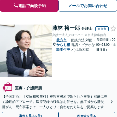
電話で面談予約
メールでお問い合わせ
藤林 裕一郎
弁護士
東京都
弁護士法人クローバー 東京法律事務所
営業時間：09:
枚方市
面談方法(対面・
からも相
電話・ビデオな
00~23:00（土
談受付中
ど)は応相談
日祝日）
医療・介護問題
【全国対応】【初回相談無料】複数事務所で断られた事案も和解に導
く論理的アプローチ。医療記録の収集はお任せを。無症状から肝炎、
肝がん、死亡事案まで、一人ひとりに合わせた方法をご提案します。
手続きの負担を減らし、権利を守ります。
事例を見る(2件)
料金表を見る