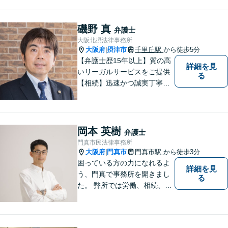
ます。離婚・交通事故・遺産
相続など、幅広く対応可能◎
お困りごとがあれば、すぐに
磯野 真
弁護士
ご相談を！
大阪北摂法律事務所
大阪府
摂津市
千里丘駅
から徒歩5分
|
【弁護士歴15年以上】質の高
詳細を見
いリーガルサービスをご提供
る
【相続】迅速かつ誠実丁寧な
対応で複雑な遺産分割もスム
ーズに解決【企業法務】業界
業種問わず対応可能！契約書
作成／企業間トラブル／問題
岡本 英樹
弁護士
社員の対応など。顧問契約も
門真市民法律事務所
可【オンライン面談】【千里
大阪府
門真市
門真市駅
から徒歩3分
|
丘駅5分】
困っている方の力になれるよ
詳細を見
う、門真で事務所を開きまし
る
た。 弊所では労働、相続、離
婚、交通事故、不動産、破
産、中小企業法務その他様々
な法律相談を承っておりま