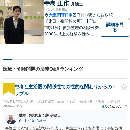
す。
寺島 正作
弁護士
守口法律事務所
大阪府
守口市
守口市駅
から徒歩1分
|
【休日・夜間相談可】【守口
詳細を見
市駅1分】債務整理の相談件数
る
2000件以上の経験を活かし、
依頼者様の法律問題を徹底的
にバックアップいたします。
どなたでも相談しやすく、依
頼者様が不安を抱かないよう
に、わかりやすく的確なアド
医療・介護問題の法律Q&Aランキング
バイスを心がけております。
1
患者と主治医の関係性での性的な関わりからのト
ラブル
#慰謝料請求したい側
#慰謝料請求・訴訟
#示談
#産婦人科
#患者・入所者側
2026年8月5日
役にたった
2
離婚・男女問題に強い弁護士
白井 弘昭
弁護士
弁護士に依頼して告訴状を作成し、弁護士同行で警察署にて事情説明