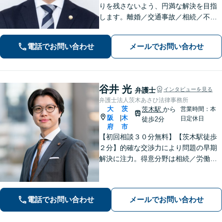
りを残さないよう、円満な解決を目指
します。離婚／交通事故／相続／不動
産といった民事事件、わいせつや窃盗
などの刑事事件にも幅広く対応。紛争
電話でお問い合わせ
メールでお問い合わせ
化してしてしまった問題も、より良い
着地点を探り、交渉を重ねます【初回
相談無料】
谷井 光
弁護士
インタビューを見る
弁護士法人茨木あさひ法律事務所
大
茨
茨木駅
から
営業時間：本
阪
木
|
日定休日
徒歩2分
府
市
【初回相談３０分無料】【茨木駅徒歩
２分】的確な交渉力により問題の早期
解決に注力。得意分野は相続／労働／
不倫慰謝料／刑事事件。解決までの過
程にもこだわり、ご意向を汲んだ満足
度の高い解決を目指します。まずはお
電話でお問い合わせ
メールでお問い合わせ
気軽にお電話下さい。