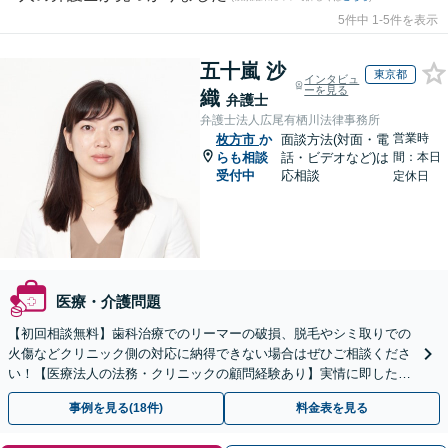
5件中 1-5件を表示
五十嵐 沙
東京都
インタビュ
ーを見る
織
弁護士
弁護士法人広尾有栖川法律事務所
営業時
枚方市
か
面談方法(対面・電
らも相談
話・ビデオなど)は
間：本日
受付中
応相談
定休日
医療・介護問題
【初回相談無料】歯科治療でのリーマーの破損、脱毛やシミ取りでの
火傷などクリニック側の対応に納得できない場合はぜひご相談くださ
い！【医療法人の法務・クリニックの顧問経験あり】実情に即したア
ドバイスで、納得のできるトラブルの解決を目指します。
事例を見る(18件)
料金表を見る