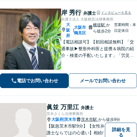
岸 秀行
弁護士
インタビューを見る
弁護士法人 大阪鶴見法律事務所
大
横堤駅
か
営業時間：本
大阪市
阪
|
日定休日
ら徒歩2分
鶴見区
府
【電話相談可】【初回相談無料】「交
通事故▶︎整形外科医と提携＆病院の紹
介・検査の手配いたします」「労災の
後遺障害もお任せください」事故後で
きるだけ早期にご相談頂けると助かり
ます。法律問題だけではないトータル
電話でお問い合わせ
メールでお問い合わせ
サポートを目指します【セカンドオピ
ニオン可】
眞並 万里江
弁護士
茨木さくら法律事務所
大阪府
茨木市
茨木市駅
から徒歩9分
|
【阪急茨木市駅9分】【女性弁
詳細を見
護士ならではの心遣い】相続/
る