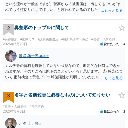
という流れが一般的ですが、警察から「被害届は、出してもいいがそ
れでもう打切りにしてほしい」と言われているのでしたら、あまり結
論は変わらないかもしれないですね。 所轄の警察を飛び越えて、直接
検察庁に訴えるのもありかもしれないですが、実際に捜査をするの
は、結局所轄だと思われますので、やはり結論は変わらないかもしれ
2
鼻整形のトラブルに関して
ないです。 一度、最寄りの「刑事に強い」とうたっている弁護士に相
談してみてはいかがでしょうか。 以上、ご参考まで。
#美容整形
#医療ミス
#説明義務違反
#慰謝料請求・訴訟
#患者・入所者側
2026年7月29日
役にたった
4
國増 雄一郎
弁護士
カルテ等の資料を確認していない状態なので、断定的な回答はできか
ねますが、今のところは以下のことがいえると思います。 ① 感染につ
いて 術前検査で黄色ブドウ球菌陽性が判明していたにもかかわらず、
予防的抗菌処置を行わずに手術を施行したことについて、当時の標準
的な医療水準に照らして相当でないと判断された場合には、相手方の
過失が認められる可能性があります。 当時の標準的な医療水準につい
3
名字と名前変更に必要なものについて知りたい
ては、リサーチの必要性があると思います。 ② 肋軟骨採取について
仮に左右でリスクが著しくことなるという事実が立証できるのであれ
#患者・入所者側
#音信不通
ば、それに関する説明や選択の機会が与えられなかったことは、説明
2026年8月8日
役にたった
2
義務違反にあたり、慰謝料が請求できる可能性があります。 ③ 鼻孔縁
挙上について 施術内容に「鼻孔緑挙上」が含まれる合意がある事実
川添 圭
弁護士