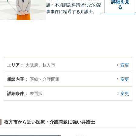
詳細を見
題・不貞慰謝料請求などの家
る
事事件に精通する弁護士。依
頼者さまと同じ目線に立ち、
最善の解決方法をご提案。次
のステップへ進むお手伝いを
致します。どんなお悩みで
も、ご相談ください。【キッ
ズスペースあり】
エリア
大阪府、枚方市
変更
相談内容
医療・介護問題
変更
詳細条件
未選択
変更
枚方市から近い医療・介護問題に強い弁護士