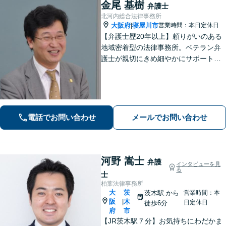
金尾 基樹
弁護士
北河内総合法律事務所
大阪府
寝屋川市
営業時間：本日定休日
|
【弁護士歴20年以上】頼りがいのある
地域密着型の法律事務所。ベテラン弁
護士が親切にきめ細やかにサポートし
ます。不動産・建築トラブル／借金問
題／相続など身近な法律トラブルはお
気軽にご相談ください。【初回相談無
料（一部除く）】【夜間・休日の相談
可能】
電話でお問い合わせ
メールでお問い合わせ
河野 嵩士
弁護
インタビューを見
る
士
柏葉法律事務所
大
茨
茨木駅
から
営業時間：本
阪
木
|
日定休日
徒歩6分
府
市
【JR茨木駅７分】お気持ちにわだかま