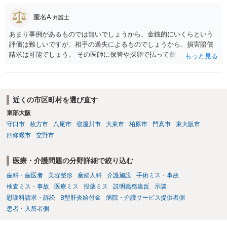
匿名A
弁護士
あまり事例があるものでは無いでしょうから、金銭的にいくらという
評価は難しいですが、相手の過失によるものでしょうから、損害賠償
請求は可能でしょう。 その医師に保管や採卵で払って費用の返金＋α
（ここがいくらになるか、相場はわかりませんが）の請求になるかと
思います。
近くの市区町村を選び直す
東部大阪
守口市
枚方市
八尾市
寝屋川市
大東市
柏原市
門真市
東大阪市
四條畷市
交野市
医療・介護問題の分野詳細で絞り込む
歯科・歯医者
美容整形
産婦人科
介護施設
手術ミス・事故
検査ミス・事故
医療ミス
投薬ミス
説明義務違反
示談
慰謝料請求・訴訟
B型肝炎給付金
病院・介護サービス提供者側
患者・入所者側