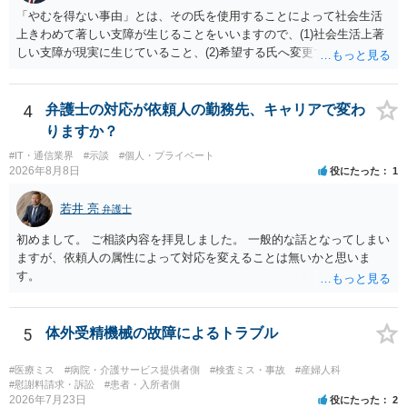
と、それを相手方が勝手に取りやめた事実を立証できれば、債務不履
「やむを得ない事由」とは、その氏を使用することによって社会生活
行責任を追及できる可能性があります。 また術中の変更可能性に関す
上きわめて著しい支障が生じることをいいますので、(1)社会生活上著
る事前の説明がなされていないのであれば、説明義務違反にあたり、
しい支障が現実に生じていること、(2)希望する氏へ変更できればその
これについても損害賠償請求できる可能性があります。 詳しくは、術
支障が解消できる（解消される）ことを、具体的な資料をもって説明
前説明書や同意書の内容を精査する必要があります。 なお、請求書に
できるかどうかがポイントです。 記録中に現れた一切の事情が判断対
鼻孔緑挙上が実施内容として記載されている事実は、施術内容に鼻孔
象ですので、上記(1)と(2)を説明できる資料は全て（ただし理路整然
4
弁護士の対応が依頼人の勤務先、キャリアで変わ
緑挙上が含まれる合意がある事実を推認させる事実になると思われま
に）提出することが必要になります。「フラッシュバック」とのこと
す。 ④当初の手術費用の返金や、他院での修正手術費用についても補
りますか？
なので、例えば、医学上確立されているPTSDの診断基準に合致した説
償を求めることが可能かについて 上記①〜③で記載された相手方の過
#IT・通信業界
#示談
#個人・プライベート
明とそれに沿う資料の提出が必要になってくるように思います。 精神
失又は債務不履行（他に過失又は債務不履行がある場合はそれも含
2026年8月8日
役にたった
1
的・心理的な理由の氏変更は様々な意味でハードルがかなり高く、弁
む）が認定され、それらと損害（当初の手術費用や他院での修正手術
護士へ依頼しても苦労することが強く予想されるところです。、もし
費用）との間に相当因果関係が認められる場合は、補償を求めること
若井 亮
弁護士
本人申立てをお考えであれば、医学知識はもちろん法律知識も要求さ
は可能です。 以上です。 何かあればご連絡ください。
れますので、性急な申立てをせず、知識と資料をしっかりと揃えて、
初めまして。 ご相談内容を拝見しました。 一般的な話となってしまい
万全の体制で申立てに臨んだ方がよいと思われます。
ますが、依頼人の属性によって対応を変えることは無いかと思いま
す。
5
体外受精機械の故障によるトラブル
#医療ミス
#病院・介護サービス提供者側
#検査ミス・事故
#産婦人科
#慰謝料請求・訴訟
#患者・入所者側
2026年7月23日
役にたった
2