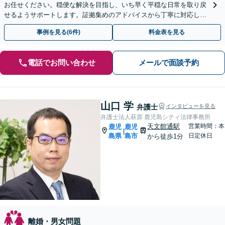
お任せください。穏便な解決を目指し、いち早く平穏な日常を取り戻
せるようサポートします。証拠集めのアドバイスから丁寧に対応しま
す。【休日相談可能（要予約）】
事例を見る(6件)
料金表を見る
電話でお問い合わせ
メールで面談予約
山口 学
弁護士
インタビューを見る
弁護士法人萩原 鹿児島シティ法律事務所
天文館通駅
営業時間：本
鹿児
鹿児
|
島県
島市
日定休日
から徒歩1分
離婚・男女問題