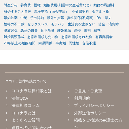
公序良俗に反するような金額では、その条項自体が無効になり得ます
財産分与
養育費
親権
婚姻費用(別居中の生活費など)
離婚の慰謝料
が、 ２００万円でも、５０万円でも、公序良俗に反するほど高額
離婚すること自体
親子交流（面会交流）
不倫慰謝料
ダブル不倫
とはいえないと考えますので、 結局は、妥当かどうかというより
婚約破棄
中絶
子の認知
婚外の妊娠
異性関係(不貞等)
DV・暴力
も、ご自身が納得できるかどうかという基準でお考えいただくといい
性格の不一致
セックスレス
モラハラ
生活費を渡さない
借金・浪費癖
と思います。 そのうえで、合意できるかは、相手も納得できるか
親族関係
悪意の遺棄
育児放棄
離婚協議
調停
審判
裁判
否かにかかってはきますが。 ４ 質問④ ご記載の内容からは判断
離婚書類作成
慰謝料請求したい側
慰謝料請求された側
有責配偶者
できないのですが、 清算条項を記載しないで合意することはリス
20年以上の婚姻期間
内縁関係・事実婚
同性婚
音信不通
クがありますので、むしろ、原則としては、清算条項を記載するべき
であるとお考えいただくといいです。 ご質問に対する回答は以上で
すが、可能であれば、ご依頼になるかは別として、お近くの弁護士に
直接相談されて、 今後の対応についてアドバイス等を求めることを
お勧めいたします。 ご参考にしていただければ幸いです。
ココナラ法律相談について
ココナラ法律相談とは
ご意見・ご要望
法律Q&A
利用規約
法律相談コラム
プライバシーポリシー
ココナラとは
外部送信ポリシー
よくあるご質問
掲載をご検討の弁護士の方
へ
運営へのお問い合わせ