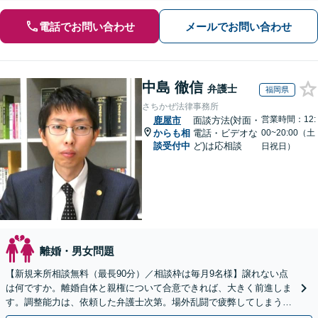
電話でお問い合わせ
メールでお問い合わせ
中島 徹信
弁護士
福岡県
さちかぜ法律事務所
営業時間：12:
鹿屋市
面談方法(対面・
からも相
電話・ビデオな
00~20:00（土
談受付中
ど)は応相談
日祝日）
離婚・男女問題
【新規来所相談無料（最長90分）／相談枠は毎月9名様】譲れない点
は何ですか。離婚自体と親権について合意できれば、大きく前進しま
す。調整能力は、依頼した弁護士次第。場外乱闘で疲弊してしまう前
に、私に任せてみませんか。