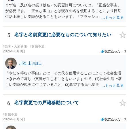
ます。
まず名（及び名の振り仮名）の変更許可については、「正当な事由」
が必要です。「正当な事由」とは現在の名を使用することにより日常
生活上著しい支障があることをいいます。「フラッシュバック」とい
った精神的・心理的な理由の場合、医学的な裏付けがあるかどうかが
きわめて重要になりますので、医師の診断書の記載が重要です（医学
的裏付けがない場合、もっぱら主観的な主張であるとして変更が許可
5
名字と名前変更に必要なものについて知りたい
されません）。 診断書は単に病名の記載では足りず、その症状の発生
原因となった事実と、当該症状が医学的に裏付けられること、そして
#患者・入所者側
#音信不通
その発生原因及び症状が現在の名を使用していることに関連している
2026年8月8日
役にたった
2
こと、といった説明がなされているのが望ましい（むしろ必要）でし
ょう。 ただし、もし上記の理由の主張が難しい場合でも、一定期間通
川添 圭
弁護士
称名を使用して、その後にいわゆる永年使用を理由とする許可申立て
「やむを得ない事由」とは、その氏を使用することによって社会生活
を選択すれば、比較的緩やかに認められます。 氏の変更については、
上きわめて著しい支障が生じることをいいますので、(1)社会生活上著
本件では、(1)子の氏の変更許可（民法791条1項）と、(2)戸籍法107条1
しい支障が現実に生じていること、(2)希望する氏へ変更できればその
項の氏の変更許可の2種類が考えられます。 (1)については、ご両親が
支障が解消できる（解消される）ことを、具体的な資料をもって説明
婚姻当時に称していた氏への変更となります（この種の事案では、母
できるかどうかがポイントです。 記録中に現れた一切の事情が判断対
が親権者として離婚し、子は母の旧姓を称することになった事案で、
象ですので、上記(1)と(2)を説明できる資料は全て（ただし理路整然
6
名字変更での戸籍移動について
父の氏を称したいというケースが多い）。法律上は特に明文の要件が
に）提出することが必要になります。「フラッシュバック」とのこと
なく、家庭裁判所が相当と認めれば許可されます。ただし、子の氏の
なので、例えば、医学上確立されているPTSDの診断基準に合致した説
変更許可の場合、あなたは現在の戸籍からもう一方の親への戸籍に入
#音信不通
明とそれに沿う資料の提出が必要になってくるように思います。 精神
2026年8月5日
役にたった
2
籍する（戻る）という戸籍変動になるため、成人した子からの変更許
的・心理的な理由の氏変更は様々な意味でハードルがかなり高く、弁
可申立てにおいては、入籍先である親（及びそこに同籍している配偶