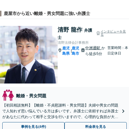
鹿屋市から近い離婚・男女問題に強い弁護士
清野 龍作
弁護
インタビューを見
る
士
清野法律会計事務所
中洲通駅
か
営業時間：本
鹿児
鹿児
|
島県
島市
日定休日
ら徒歩5分
離婚・男女問題
【初回相談無料】【離婚・不貞慰謝料・男女問題】夫婦や男女の問題
で人知れず思い悩んでいる方は多いです。弁護士に依頼すれば弁護士
があなたに代わって相手と交渉を行いますので、心理的な負担が大き
く軽減されます。まずはお気軽にご相談ください。
事例を見る(4件)
料金表を見る