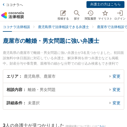
弁護士の方はこちら
ココナラへ
投稿する
探す
閲覧履歴
マイリスト
ログイン
ココナラ法律相談
鹿児島県で法律相談できる弁護士
鹿屋市で法律相談
鹿屋市の離婚・男女問題に強い弁護士
鹿児島県の鹿屋市で離婚・男女問題に強い弁護士が3名見つかりました。初回面
談無料や休日面談に対応している弁護士、解決事例を持つ弁護士なども掲載
中。財産分与や養育費、親権等の細かな分野での絞り込み検索もでき便利で
す。特に堂薗法律事務所の堂薗 広弁護士や早川法律事務所の早川 雅子弁護士、
弁護士法人笹川法律事務所 鹿屋支所の笹川 竜伴弁護士のプロフィール情報や弁
エリア
鹿児島県、鹿屋市
変更
護士費用、強みなどが注目されています。『鹿屋市で土日や夜間に発生した離
婚・男女問題のトラブルを今すぐに弁護士に相談したい』『離婚・男女問題の
相談内容
離婚・男女問題
変更
トラブル解決の実績豊富な近くの弁護士を検索したい』『初回相談無料で離
婚・男女問題を法律相談できる鹿屋市内の弁護士に相談予約したい』などでお
困りの相談者さんにおすすめです。
詳細条件
未選択
変更
3
人の弁護士が見つかりました
(検索結果について詳しくは
こちら
)