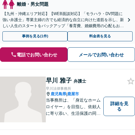
離婚・男女問題
【九州・沖縄エリア対応】【WEB面談対応】「モラハラ・DV問題に
強い弁護士」専業主婦の方でも経済的な自立に向けた道筋を示し、新
しい人生のスタートをバックアップ「養育費、婚姻費用の心配もお任
せ」経営者特有の離婚問題に対応【休日・夜間相談可】
事例を見る(1件)
料金表を見る
電話でお問い合わせ
メールでお問い合わせ
早川 雅子
弁護士
早川法律事務所
鹿児島県
鹿屋市
|
当事務所は、「身近なホーム
詳細を見
ロイヤー」を目指し、依頼人
る
に寄り添い、生活保護の同行
申請から自立支援の道筋まで
念頭において事件処理を行な
っております。