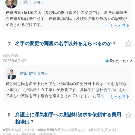
護士へ依頼しても苦労することが強く予想されるところです。、もし
川添 圭
者や15歳以上の子）の同意があるかどうかが重視されるケースが多い
弁護士
本人申立てをお考えであれば、医学知識はもちろん法律知識も要求さ
です。 (2)については、「やむを得ない事由」が必要とされます。これ
戸籍法107条1項の氏（及び氏の振り仮名）の変更では、新戸籍編製等
れますので、性急な申立てをせず、知識と資料をしっかりと揃えて、
は、名の変更許可よりも厳重な要件であるとされ、本件のような精神
の戸籍変動は発生せず、戸籍事項の氏（及び氏の振り仮名）の記載が
万全の体制で申立てに臨んだ方がよいと思われます。
的・心理的な理由ではなかなかハードルが高いところですが、親から
変更されるだけです。
性的虐待を受けていたケースで氏変更を許可した事案がありますの
で、全く可能性がないわけではありません。なお、戸籍法107条1項の
氏の変更許可申立ては戸籍筆頭者からの申立てが必要であるため、申
7
名字の変更で両親の名字以外をえらべるのか？
立て前に分籍届によってあなたの単独戸籍を編成しておく必要がある
でしょう。 法的に検討すべき課題が多いため、弁護士へ相談されるこ
#音信不通
とをお勧めします。
2026年8月4日
役にたった
2
吉田 雄大
弁護士
親と同じ氏を名乗るためでない形の氏の変更許可手続は「やむを得な
い事由」（戸籍法１０７条）が必要です。具体的には社会生活におい
て著しい支障を来す場合を指すとされています。 お答えとしては、理
論上はご両親の氏であれ別であれ区別はありませんが、上記「著しい
支障」の具体的判断の中で、現在の氏を使い続けることがなぜよくな
いのかが審理判断されることになる、というものになります。
8
弁護士に浮気相手への慰謝料請求を依頼する費用
相場は？
#慰謝料請求したい側
#婚姻費用(別居中の生活費など)
#異性関係(不貞等)
#20年以上の婚姻期間
#不倫慰謝料