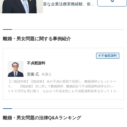
富な企業法務実務経験、依頼
業務解決実績、旺盛な知的好
奇心をもとに、謙虚かつ誠実
にご依頼者の言葉や想いに耳
を傾け、依頼者の悩みに寄り
添って助言や提案を提供して
離婚・男女問題に関する事例紹介
参ります。 お気軽にご相談く
ださい。
# 不倫慰謝料
不貞慰謝料
堂薗 広
弁護士
【ご相談内容】【相談前】 夫の不貞が原因で別居し、離婚調停となったケー
ス。 【相談後】 夫に対して離婚調停、離婚訴訟で不貞慰謝料請求を行い、
１００万円を受け取り、なおかつ不貞女性にも不貞慰謝料請求を行って１０
０万円を受け取り、合計２００万円の経済的利益を受けた。
離婚・男女問題の法律Q&Aランキング