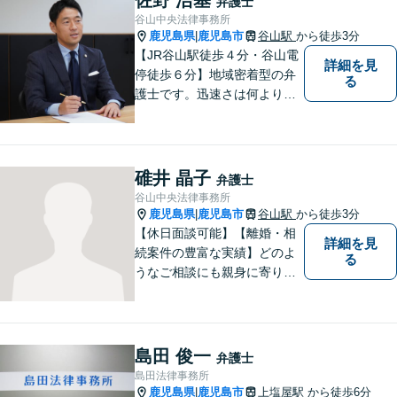
弁護士
谷山中央法律事務所
鹿児島県
鹿児島市
谷山駅
から徒歩3分
|
【JR谷山駅徒歩４分・谷山電
詳細を見
停徒歩６分】地域密着型の弁
る
護士です。迅速さは何よりの
誠実さと考えています。ぜ
ひ、お気軽にご相談くださ
い。
碓井 晶子
弁護士
谷山中央法律事務所
鹿児島県
鹿児島市
谷山駅
から徒歩3分
|
【休日面談可能】【離婚・相
詳細を見
続案件の豊富な実績】どのよ
る
うなご相談にも親身に寄り添
い、あなたの未来を全力でサ
ポートします！離婚の慰謝料
請求などお任せください。女
性弁護士ならではの強みを活
島田 俊一
弁護士
かし、相談しやすい環境づく
島田法律事務所
りに努めています。【谷山駅
鹿児島県
鹿児島市
上塩屋駅
から徒歩6分
|