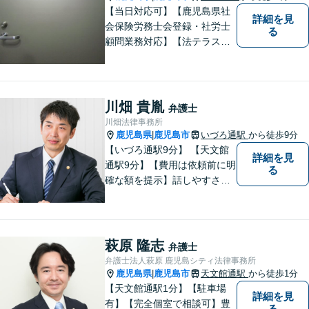
徒歩3分】
【当日対応可】【鹿児島県社
詳細を見
会保険労務士会登録・社労士
る
顧問業務対応】【法テラス対
応】【初回３０分無料】【上
塩屋電停から徒歩6分】【駐車
場有り】
川畑 貴胤
弁護士
川畑法律事務所
鹿児島県
鹿児島市
いづろ通駅
から徒歩9分
|
【いづろ通駅9分】 【天文館
詳細を見
通駅9分】【費用は依頼前に明
る
確な額を提示】話しやすさを
重視した対応に自信あり。依
頼者さまに納得いくまで心の
うちを話してもらったうえ
で、お悩みの解決に向けて丁
萩原 隆志
弁護士
寧にアドバイスしていきま
弁護士法人萩原 鹿児島シティ法律事務所
す。
鹿児島県
鹿児島市
天文館通駅
から徒歩1分
|
【天文館通駅1分】【駐車場
詳細を見
有】【完全個室で相談可】豊
る