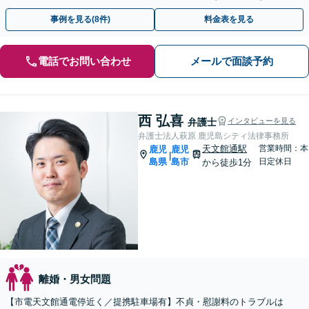
を目指しています。【夜間・休日相談可能】
事例を見る(8件)
料金表を見る
電話でお問い合わせ
メールで面談予約
西 弘喜
弁護士
インタビューを見る
弁護士法人萩原 鹿児島シティ法律事務所
天文館通駅
営業時間：本
鹿児
鹿児
|
島県
島市
日定休日
から徒歩1分
離婚・男女問題
【市電天文館通電停近く／提携駐車場有】不貞・慰謝料のトラブルは