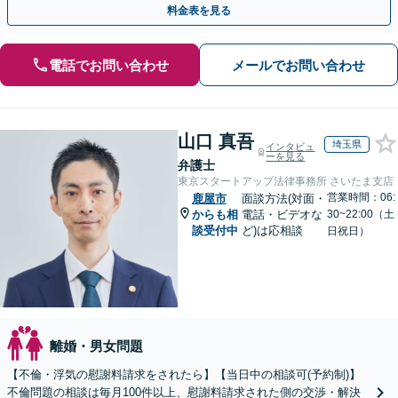
料金表を見る
電話でお問い合わせ
メールでお問い合わせ
山口 真吾
埼玉県
インタビュ
ーを見る
弁護士
東京スタートアップ法律事務所 さいたま支店
営業時間：06:
鹿屋市
面談方法(対面・
からも相
電話・ビデオな
30~22:00（土
談受付中
ど)は応相談
日祝日）
離婚・男女問題
【不倫・浮気の慰謝料請求をされたら】【当日中の相談可(予約制)】
不倫問題の相談は毎月100件以上、慰謝料請求された側の交渉・解決