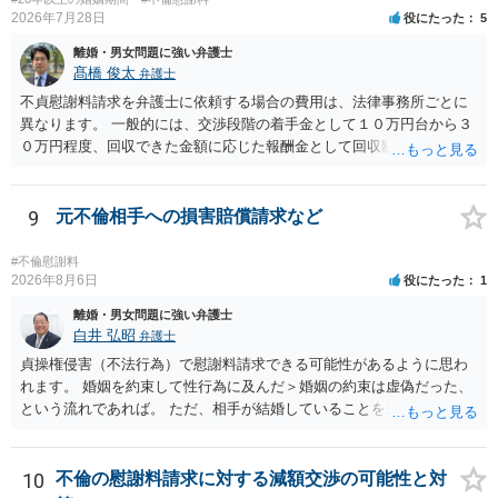
2026年7月28日
役にたった
5
離婚・男女問題に強い弁護士
髙橋 俊太
弁護士
不貞慰謝料請求を弁護士に依頼する場合の費用は、法律事務所ごとに
異なります。 一般的には、交渉段階の着手金として１０万円台から３
０万円程度、回収できた金額に応じた報酬金として回収額の１０％か
ら２０％程度が設定されていることがあります。訴訟に移行する場合
には、追加着手金や日当、実費が発生することもあります。 もっと
も、証拠が十分にあるか、相手方の住所・勤務先が分かるか、慰謝料
9
元不倫相手への損害賠償請求など
額、離婚の有無、交渉で終わるか訴訟まで見込むかによって、費用は
変わり得ます。依頼前に、交渉だけの場合、訴訟になった場合、回収
#不倫慰謝料
できなかった場合の費用を確認しておくとよいでしょう。 弁護士選び
2026年8月6日
役にたった
1
では、不貞慰謝料案件の経験が相応にあるか、費用体系が明確か、見
離婚・男女問題に強い弁護士
通しを過度に楽観的に言い過ぎないか、質問に具体的に答えてくれる
白井 弘昭
弁護士
か、連絡方法（メール、電話、弁護士直接か事務局員を介するかな
貞操権侵害（不法行為）で慰謝料請求できる可能性があるように思わ
ど）や対応スピードが合うかを確認するとよいと思います。いずれに
れます。 婚姻を約束して性行為に及んだ＞婚姻の約束は虚偽だった、
しましても、弁護士への相談・依頼にあたっては、証拠資料、夫と相
という流れであれば。 ただ、相手が結婚していることを知って行為に
手方の関係、相手方の氏名・住所等、夫婦関係への影響、離婚予定の
及んでいるのであれば、婚姻できないことについて相談者さんの帰責
有無など事実関係をよく整理して相談されることをお勧めいたしま
性も認められそうですので、あまり慰謝料は高額にならないように思
す。
われます。 一度、最寄りの弁護士に相談してみてください。
10
不倫の慰謝料請求に対する減額交渉の可能性と対