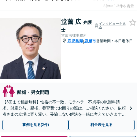
3件中 1-3件を表示
堂薗 広
弁護
インタビューを見
る
士
堂薗法律事務所
鹿児島県
鹿屋市
営業時間：本日定休日
|
離婚・男女問題
【3回まで相談無料】性格の不一致、モラハラ、不貞等の慰謝料請
求、財産分与、親権、養育費でお困りの際は、ご相談ください。依頼
者さまの立場に寄り添い、妥協しない解決を一緒に考えていきます。
【休日・夜間相談可】【電話・メール・WEB相談可】
事例を見る(2件)
料金表を見る