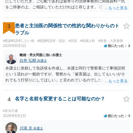
にしていただき、ご心配であれば最寄りの法律事務所に関係資料一式
をご持参の上、ご相談していただければと存じます。 ① このLINEの
流れを見る限り、100万円は貸付金ではなく、手切れ金・和解金と評価
される可能性はあるのか ⇒LINEを含む１００万円の貸付に至るまでの
やり取り等の経緯、誓約書の内容等を踏まえて、関係を清算するため
3
患者と主治医の関係性での性的な関わりからのト
の 金銭であったと評価される可能性はあると考えます。 ② 「今後一
ラブル
切関与しないなら100万円振り込む」というLINEや誓約書は、裁判上
#慰謝料請求したい側
#慰謝料請求・訴訟
#示談
#産婦人科
#患者・入所者側
どの程度証拠価値があるのか ⇒前後のやり取りや誓約書の具体的内容
2026年8月5日
役にたった
2
を見ない限り、具体的な判断はできませんが、一定の証拠価値はある
と考えます。 ③ 借用書があっても、後から100万円を貸付扱いに変更
離婚・男女問題に強い弁護士
することは認められるのか。 ⇒おそらく１００万円は不当利得（受け
白井 弘昭
弁護士
取る正当な権利がないのに利益を取得した）として返還請求されてい
弁護士に依頼して告訴状を作成し、弁護士同行で警察署にて事情説明
るものかと推察しますので、 貸金返還ではないかと存じます。 ④ 私
という流れが一般的ですが、警察から「被害届は、出してもいいがそ
は現在、収入も不安定で貯金もなくリボ払い借金が既に約100万あり。
れでもう打切りにしてほしい」と言われているのでしたら、あまり結
今年に再婚したが主人はお金に厳しい為、一括で220万円を支払う事は
論は変わらないかもしれないですね。 所轄の警察を飛び越えて、直接
困難 仮に裁判で敗訴した場合でも、分割払いになる可能性はあります
検察庁に訴えるのもありかもしれないですが、実際に捜査をするの
か。 ⇒判決となり敗訴してしまった場合は、強制執行により不動産等
は、結局所轄だと思われますので、やはり結論は変わらないかもしれ
4
名字と名前を変更することは可能なのか？
の財産を差し押さえられ、そこから債権回収が図られることになりま
ないです。 一度、最寄りの「刑事に強い」とうたっている弁護士に相
すが、 和解であれば柔軟な解決が可能ですので、その場合は分割払
談してみてはいかがでしょうか。 以上、ご参考まで。
#音信不通
いにより支払うことも十分可能です。 ⑤ このような事情であれば、私
2026年8月2日
役にたった
3
は120万円のみ和解交渉を続けるべきでしょうか。 ⇒ご相談者様の認
識を前提にすれば、１００万円も含めて返済する必要はないと考えら
川添 圭
弁護士
れるため、 120万円のみについて交渉を続けることがベターかと存じ