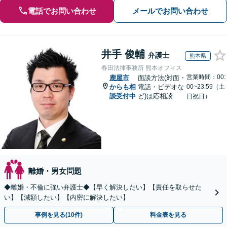
電話でお問い合わせ
メールでお問い合わせ
井手 俊輔
弁護士
熊本県
春田法律事務所 熊本オフィス
営業時間：00:
鹿屋市
面談方法(対面・
からも相
電話・ビデオな
00~23:59（土
談受付中
ど)は応相談
日祝日）
離婚・男女問題
◆離婚・不倫に強い弁護士◆【早く解決したい】【責任を取らせた
い】【減額したい】【内密に解決したい】
事例を見る(10件)
料金表を見る