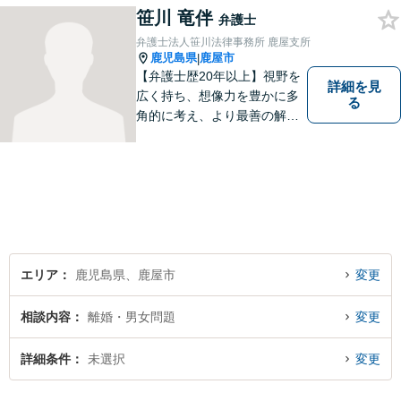
笹川 竜伴
弁護士
弁護士法人笹川法律事務所 鹿屋支所
鹿児島県
鹿屋市
|
【弁護士歴20年以上】視野を
詳細を見
広く持ち、想像力を豊かに多
る
角的に考え、より最善の解決
策を提供。依頼者様と真摯に
向き合い、一人の人間とし
て、弁護士として、全力でサ
ポートいたします。
エリア
鹿児島県、鹿屋市
変更
相談内容
離婚・男女問題
変更
詳細条件
未選択
変更