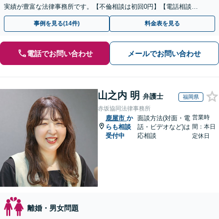
実績が豊富な法律事務所です。【不倫相談は初回0円】【電話相談で
ご契約まで対応可/来所不要】
事例を見る(14件)
料金表を見る
電話でお問い合わせ
メールでお問い合わせ
山之内 明
弁護士
福岡県
赤坂協同法律事務所
営業時
鹿屋市
か
面談方法(対面・電
らも相談
話・ビデオなど)は
間：本日
受付中
応相談
定休日
離婚・男女問題