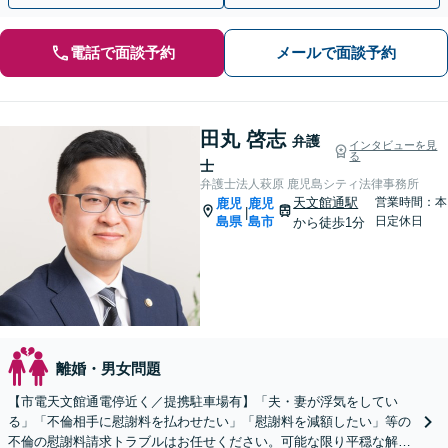
電話で面談予約
メールで面談予約
田丸 啓志
弁護
インタビューを見
る
士
弁護士法人萩原 鹿児島シティ法律事務所
天文館通駅
営業時間：本
鹿児
鹿児
|
島県
島市
日定休日
から徒歩1分
離婚・男女問題
【市電天文館通電停近く／提携駐車場有】「夫・妻が浮気をしてい
る」「不倫相手に慰謝料を払わせたい」「慰謝料を減額したい」等の
不倫の慰謝料請求トラブルはお任せください。可能な限り平穏な解決