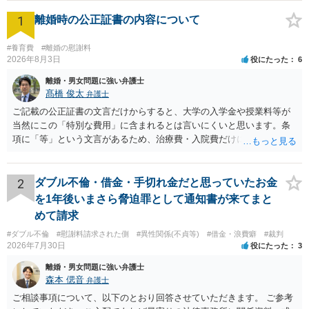
1
離婚時の公正証書の内容について
#養育費
#離婚の慰謝料
2026年8月3日
役にたった
6
離婚・男女問題に強い弁護士
髙橋 俊太
弁護士
ご記載の公正証書の文言だけからすると、大学の入学金や授業料等が
当然にこの「特別な費用」に含まれるとは言いにくいと思います。条
項に「等」という文言があるため、治療費・入院費だけに限定される
わけではありませんが、その前に「病気・事故に伴う費用」と明記さ
れていますので、通常は、病気や事故によって臨時に必要となった医
療費その他これに類する特別支出を念頭に置いた条項と読むのが自然
2
ダブル不倫・借金・手切れ金だと思っていたお金
です。したがって、大学の入学金、授業料、受験費用などの教育費に
を1年後いまさら脅迫罪として通知書が来てまと
ついてまで、「この条項があるから当然に半額を請求できる」とまで
めて請求
は言いにくいと思われます。なお、通常、大学進学費用をどこまで負
#ダブル不倫
#慰謝料請求された側
#異性関係(不貞等)
#借金・浪費癖
#裁判
担すべきかについては、離婚時の合意内容のほか、子どもの年齢、大
2026年7月30日
役にたった
3
学進学についての父母の認識、父母の学歴・収入・資産状況、進学先
や費用などを踏まえて個別に検討することになります。公正証書の他
離婚・男女問題に強い弁護士
の条項において、養育費の終期についてどのように定められている
森本 偲音
弁護士
か、大学進学に関する定めの有無、「教育費」「進学費用」に関する
ご相談事項について、以下のとおり回答させていただきます。 ご参考
定めの有無等について確認する必要があると考えられます。