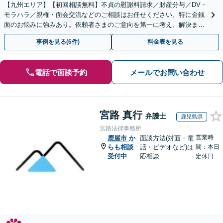
【九州エリア】【初回相談無料】不貞の慰謝料請求／財産分与／DV・
モラハラ／親権・面会交流などのご相談はお任せください。特に金銭
面のお悩みに強みあり。依頼者さまのご意向を第一に考え、解決まで
サポート【子連れ相談】【休日相談可】
事例を見る(6件)
料金表を見る
電話で面談予約
メールでお問い合わせ
宮路 真行
弁護士
鹿児島県
宮路法律事務所
営業時
鹿屋市
か
面談方法(対面・電
らも相談
話・ビデオなど)は
間：本日
受付中
応相談
定休日