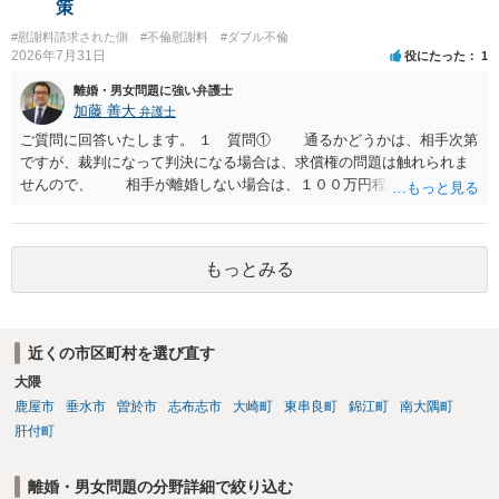
策
#慰謝料請求された側
#不倫慰謝料
#ダブル不倫
2026年7月31日
役にたった
1
離婚・男女問題に強い弁護士
加藤 善大
弁護士
ご質問に回答いたします。 １ 質問① 通るかどうかは、相手次第
ですが、裁判になって判決になる場合は、求償権の問題は触れられま
せんので、 相手が離婚しない場合は、１００万円程度となる可能
性があると思われます。 交渉については、相手としても、裁判を
するデメリットはありますから（経済的、時間的、精神的負担等）、
反対にご自身が、裁判も辞さずという姿勢を示すことで、プラス
もっとみる
に働く可能性は有り得ます。 交渉で解決する多くの場合は、相手
が弁護士に依頼しているケースで、５０万円以下で合意できる場合は
稀であると思います。 通常は、６０万円から８０万円程度になる
ことが多いというのが私の印象です。 ２ 質問② ご記載の内容が
近くの市区町村を選び直す
減額を進めるうえでの交渉材料かと思います。 なお、ご自身が離
大隈
婚しないことは、交渉材料にはならないかと思いますので、ご注意く
ださい。 また、相手夫婦の婚姻関係が既に破綻していたことや、
鹿屋市
垂水市
曽於市
志布志市
大崎町
東串良町
錦江町
南大隅町
相手女性が結婚しているとは知らなかったと主張することもあります
肝付町
が、 ケースバイケースですので、ご自身の場合にそれらの主張が
できるかはよくお考え下さい。 ３ 質問③ 違約金を５０万円とす
離婚・男女問題の分野詳細で絞り込む
る旨の交渉をすることが妥当かどうかという基準はありません。