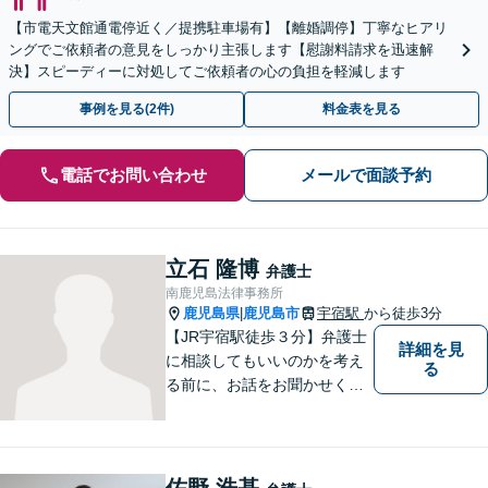
【市電天文館通電停近く／提携駐車場有】【離婚調停】丁寧なヒアリ
ングでご依頼者の意見をしっかり主張します【慰謝料請求を迅速解
決】スピーディーに対処してご依頼者の心の負担を軽減します
事例を見る(2件)
料金表を見る
電話でお問い合わせ
メールで面談予約
立石 隆博
弁護士
南鹿児島法律事務所
鹿児島県
鹿児島市
宇宿駅
から徒歩3分
|
【JR宇宿駅徒歩３分】弁護士
詳細を見
に相談してもいいのかを考え
る
る前に、お話をお聞かせくだ
さい。刑事・男女問題・借金
など幅広く対応◎お一人おひ
とりにとって最適な解決方法
をご提案いたします。
佐野 浩基