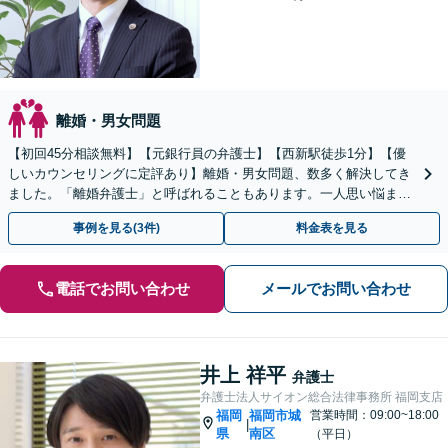
離婚・男女問題
【初回45分相談無料】【元銀行員の弁護士】【西新駅徒歩1分】【優
しいカウンセリングに定評あり】離婚・男女問題、数多く解決してき
ました。「離婚弁護士」と呼ばれることもあります。一人思い悩ま
ず、気軽に相談して暗い日々から解放されましょう。
事例を見る(3件)
料金表を見る
電話でお問い合わせ
メールでお問い合わせ
井上 祥平
弁護士
弁護士法人サイオン総合法律事務所 福岡支店
福岡
福岡市城
営業時間：09:00~18:00
|
県
南区
（平日）