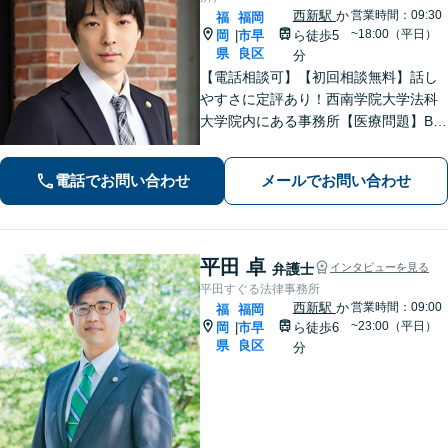
西新駅
か
営業時間：09:30
福
福岡
~18:00（平日）
岡
市早
ら徒歩5
|
県
良区
分
【電話相談可】【初回相談無料】話し
やすさに定評あり！西南学院大学法科
大学院内にある事務所【医療問題】B型
肝炎に強い弁護士【借金問題】債務整
理の解決実績100件以上【刑事事件】粘
電話でお問い合わせ
メールでお問い合わせ
り強い交渉。迅速に接見します【当
日・夜間面談可】【完全個室】【西新
駅5分】
平田 卓
弁護士
インタビューを見る
平田すぐる法律事務所
西新駅
か
営業時間：09:00
福
福岡
~23:00（平日）
岡
市早
ら徒歩6
|
県
良区
分