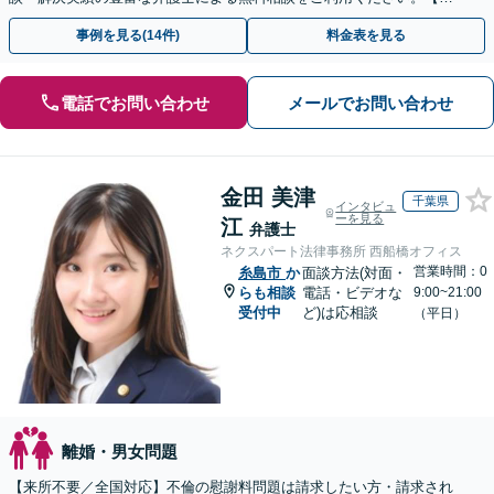
回相談０円(電話)】【全国対応】
事例を見る(14件)
料金表を見る
電話でお問い合わせ
メールでお問い合わせ
金田 美津
千葉県
インタビュ
ーを見る
江
弁護士
ネクスパート法律事務所 西船橋オフィス
営業時間：0
糸島市
か
面談方法(対面・
らも相談
電話・ビデオな
9:00~21:00
受付中
ど)は応相談
（平日）
離婚・男女問題
【来所不要／全国対応】不倫の慰謝料問題は請求したい方・請求され