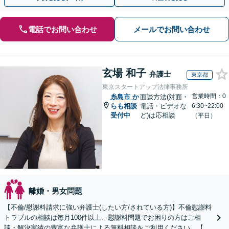
電話でお問い合わせ
メールでお問い合わせ
玄場 和子
弁護士
東京都
東京スタートアップ法律事務所
営業時間：0
糸島市
か
面談方法(対面・
らも相談
電話・ビデオな
6:30~22:00
受付中
ど)は応相談
（平日）
離婚・男女問題
【不倫/慰謝料請求に強い弁護士(したい方/されている方)】不倫慰謝料
トラブルの相談は毎月100件以上、慰謝料問題でお困りの方はご相
談・解決実績の豊富な弁護士による無料相談をご利用ください。【初