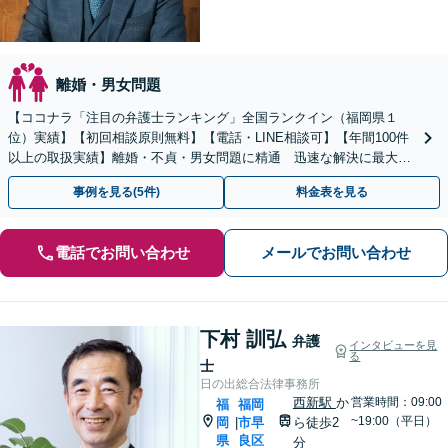
離婚・男女問題
【ココナラ「注目の弁護士ランキング」全国ランクイン（福岡県１
位）実績】【初回相談原則無料】【電話・LINE相談可】【年間100件
以上の取扱実績】離婚・不貞・男女問題に精通 迅速な解決に最大限
尽力します【全国対応可】 【国際離婚取扱経験】
事例を見る(5件)
料金表を見る
電話でお問い合わせ
メールでお問い合わせ
下村 訓弘
弁護
インタビューを見
る
士
日の出総合法律事務所
西新駅
か
営業時間：09:00
福
福岡
~19:00（平日）
岡
市早
ら徒歩2
|
県
良区
分