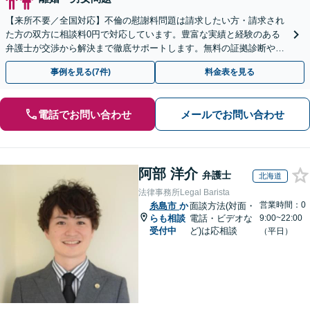
【来所不要／全国対応】不倫の慰謝料問題は請求したい方・請求され
た方の双方に相談料0円で対応しています。豊富な実績と経験のある
弁護士が交渉から解決まで徹底サポートします。無料の証拠診断や着
手金の返還保証もありますので安心してご相談ください。
事例を見る(7件)
料金表を見る
電話でお問い合わせ
メールでお問い合わせ
阿部 洋介
弁護士
北海道
法律事務所Legal Barista
営業時間：0
糸島市
か
面談方法(対面・
らも相談
電話・ビデオな
9:00~22:00
受付中
ど)は応相談
（平日）