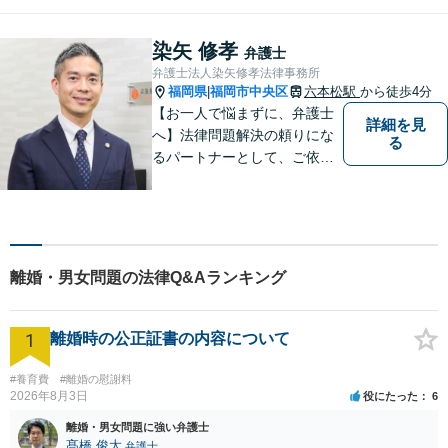
ご相談者様にとってベストな
解決へ導きます。話しやすい
染矢 修孝
弁護士
雰囲気を大切に、寄り添いつ
弁護士法人染矢修孝法律事務所
つ冷静で強力な味方になりま
福岡県
福岡市中央区
六本松駅
から徒歩4分
|
す。
【お一人で悩まずに、弁護士
詳細を見
へ】法律問題解決の頼りにな
る
るパートナーとして、ご依頼
者の納得の行く解決を目指し
ます。「遺産分割や遺留分侵
害額請求などの相続問題」は
じめ、「離婚事件」、「損害
賠償請求事件」、「刑事事
離婚・男女問題の法律Q&Aランキング
件」まで多数の事件の取り扱
い【分割払い可】
1
離婚時の公正証書の内容について
#養育費
#離婚の慰謝料
2026年8月3日
役にたった
6
離婚・男女問題に強い弁護士
髙橋 俊太
弁護士