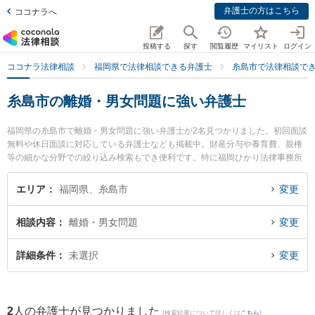
弁護士の方はこちら
ココナラへ
投稿する
探す
閲覧履歴
マイリスト
ログイン
ココナラ法律相談
福岡県で法律相談できる弁護士
糸島市で法律相談で
糸島市の離婚・男女問題に強い弁護士
福岡県の糸島市で離婚・男女問題に強い弁護士が2名見つかりました。初回面談
無料や休日面談に対応している弁護士なども掲載中。財産分与や養育費、親権
等の細かな分野での絞り込み検索もでき便利です。特に福岡ひかり法律事務所
の河野 雄輝弁護士や福岡ひかり法律事務所の小玉 可南子弁護士のプロフィール
情報や弁護士費用、強みなどが注目されています。『糸島市で土日や夜間に発
エリア
福岡県、糸島市
変更
生した離婚・男女問題のトラブルを今すぐに弁護士に相談したい』『離婚・男
女問題のトラブル解決の実績豊富な近くの弁護士を検索したい』『初回相談無
相談内容
離婚・男女問題
変更
料で離婚・男女問題を法律相談できる糸島市内の弁護士に相談予約したい』な
どでお困りの相談者さんにおすすめです。
詳細条件
未選択
変更
2
人の弁護士が見つかりました
(検索結果について詳しくは
こちら
)