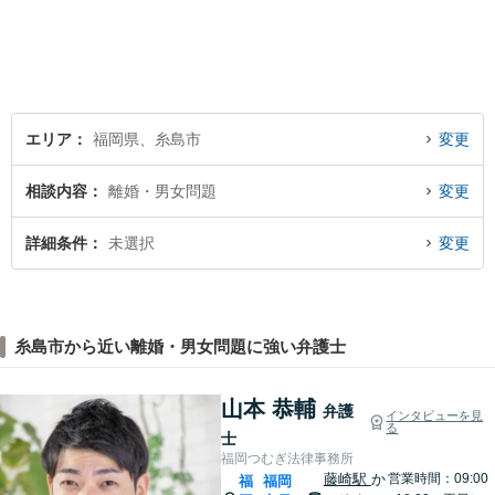
もあります。一人で悩まず、
ぜひ、お気軽にご相談下さ
い。心を込めて対応させてい
ただきます。
エリア
福岡県、糸島市
変更
相談内容
離婚・男女問題
変更
詳細条件
未選択
変更
糸島市から近い離婚・男女問題に強い弁護士
山本 恭輔
弁護
インタビューを見
る
士
福岡つむぎ法律事務所
藤崎駅
か
営業時間：09:00
福
福岡