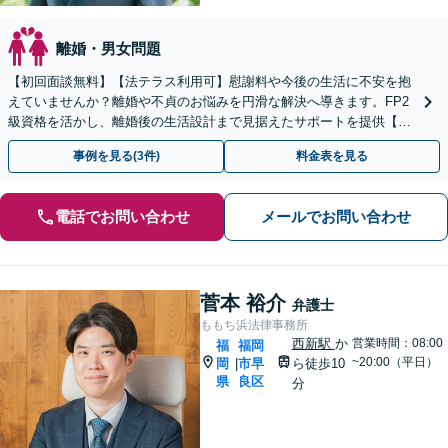
離婚・男女問題
【初回面談無料】【法テラス利用可】慰謝料や今後の生活に不安を抱
えていませんか？離婚や不貞のお悩みを円滑な解決へ導きます。FP2
級資格を活かし、離婚後の生活設計まで見据えたサポートを提供【キ
ッズスペースあり】【事前のご予約で休日・夜間も対応】
事例を見る(3件)
料金表を見る
電話でお問い合わせ
メールでお問い合わせ
菅本 裕介
弁護士
ももち浜法律事務所
西新駅
か
営業時間：08:00
福
福岡
~20:00（平日）
岡
市早
ら徒歩10
|
県
良区
分