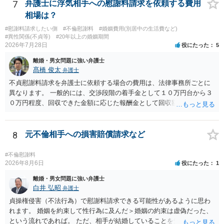
いのかが審理判断されることになる、というものになります。
7
弁護士に浮気相手への慰謝料請求を依頼する費用
立て前に分籍届によってあなたの単独戸籍を編成しておく必要がある
相場は？
でしょう。 法的に検討すべき課題が多いため、弁護士へ相談されるこ
とをお勧めします。
#慰謝料請求したい側
#不倫慰謝料
#婚姻費用(別居中の生活費など)
#異性関係(不貞等)
#20年以上の婚姻期間
2026年7月28日
役にたった
5
離婚・男女問題に強い弁護士
髙橋 俊太
弁護士
不貞慰謝料請求を弁護士に依頼する場合の費用は、法律事務所ごとに
異なります。 一般的には、交渉段階の着手金として１０万円台から３
０万円程度、回収できた金額に応じた報酬金として回収額の１０％か
ら２０％程度が設定されていることがあります。訴訟に移行する場合
には、追加着手金や日当、実費が発生することもあります。 もっと
も、証拠が十分にあるか、相手方の住所・勤務先が分かるか、慰謝料
8
元不倫相手への損害賠償請求など
額、離婚の有無、交渉で終わるか訴訟まで見込むかによって、費用は
変わり得ます。依頼前に、交渉だけの場合、訴訟になった場合、回収
#不倫慰謝料
できなかった場合の費用を確認しておくとよいでしょう。 弁護士選び
2026年8月6日
役にたった
1
では、不貞慰謝料案件の経験が相応にあるか、費用体系が明確か、見
離婚・男女問題に強い弁護士
通しを過度に楽観的に言い過ぎないか、質問に具体的に答えてくれる
白井 弘昭
弁護士
か、連絡方法（メール、電話、弁護士直接か事務局員を介するかな
貞操権侵害（不法行為）で慰謝料請求できる可能性があるように思わ
ど）や対応スピードが合うかを確認するとよいと思います。いずれに
れます。 婚姻を約束して性行為に及んだ＞婚姻の約束は虚偽だった、
しましても、弁護士への相談・依頼にあたっては、証拠資料、夫と相
という流れであれば。 ただ、相手が結婚していることを知って行為に
手方の関係、相手方の氏名・住所等、夫婦関係への影響、離婚予定の