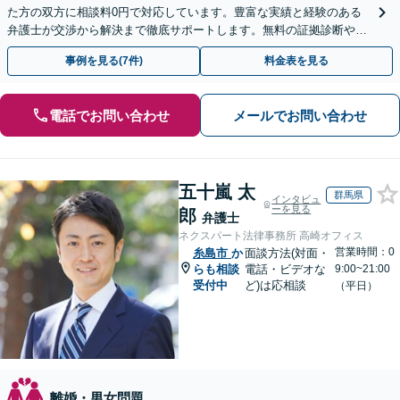
た方の双方に相談料0円で対応しています。豊富な実績と経験のある
弁護士が交渉から解決まで徹底サポートします。無料の証拠診断や着
手金の返還保証もありますので安心してご相談ください。
事例を見る(7件)
料金表を見る
電話でお問い合わせ
メールでお問い合わせ
五十嵐 太
群馬県
インタビュ
ーを見る
郎
弁護士
ネクスパート法律事務所 高崎オフィス
営業時間：0
糸島市
か
面談方法(対面・
らも相談
電話・ビデオな
9:00~21:00
受付中
ど)は応相談
（平日）
離婚・男女問題