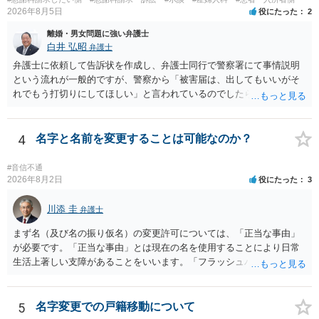
どの程度証拠価値があるのか ⇒前後のやり取りや誓約書の具体的内容
2026年8月5日
役にたった
2
を見ない限り、具体的な判断はできませんが、一定の証拠価値はある
と考えます。 ③ 借用書があっても、後から100万円を貸付扱いに変更
離婚・男女問題に強い弁護士
することは認められるのか。 ⇒おそらく１００万円は不当利得（受け
白井 弘昭
弁護士
取る正当な権利がないのに利益を取得した）として返還請求されてい
弁護士に依頼して告訴状を作成し、弁護士同行で警察署にて事情説明
るものかと推察しますので、 貸金返還ではないかと存じます。 ④ 私
という流れが一般的ですが、警察から「被害届は、出してもいいがそ
は現在、収入も不安定で貯金もなくリボ払い借金が既に約100万あり。
れでもう打切りにしてほしい」と言われているのでしたら、あまり結
今年に再婚したが主人はお金に厳しい為、一括で220万円を支払う事は
論は変わらないかもしれないですね。 所轄の警察を飛び越えて、直接
困難 仮に裁判で敗訴した場合でも、分割払いになる可能性はあります
検察庁に訴えるのもありかもしれないですが、実際に捜査をするの
か。 ⇒判決となり敗訴してしまった場合は、強制執行により不動産等
は、結局所轄だと思われますので、やはり結論は変わらないかもしれ
4
名字と名前を変更することは可能なのか？
の財産を差し押さえられ、そこから債権回収が図られることになりま
ないです。 一度、最寄りの「刑事に強い」とうたっている弁護士に相
すが、 和解であれば柔軟な解決が可能ですので、その場合は分割払
談してみてはいかがでしょうか。 以上、ご参考まで。
#音信不通
いにより支払うことも十分可能です。 ⑤ このような事情であれば、私
2026年8月2日
役にたった
3
は120万円のみ和解交渉を続けるべきでしょうか。 ⇒ご相談者様の認
識を前提にすれば、１００万円も含めて返済する必要はないと考えら
川添 圭
弁護士
れるため、 120万円のみについて交渉を続けることがベターかと存じ
ます。
まず名（及び名の振り仮名）の変更許可については、「正当な事由」
が必要です。「正当な事由」とは現在の名を使用することにより日常
生活上著しい支障があることをいいます。「フラッシュバック」とい
った精神的・心理的な理由の場合、医学的な裏付けがあるかどうかが
きわめて重要になりますので、医師の診断書の記載が重要です（医学
的裏付けがない場合、もっぱら主観的な主張であるとして変更が許可
5
名字変更での戸籍移動について
されません）。 診断書は単に病名の記載では足りず、その症状の発生