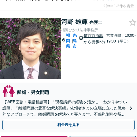
2件中 1-2件を表示
河野 雄輝
弁護士
福岡ひかり法律事務所
福
糸
筑前前原駅
営業時間：10:00~
岡
島
|
19:00（平日）
から徒歩5分
県
市
離婚・男女問題
【WEB面談・電話相談可】「現役講師の経験を活かし、わかりやすい
説明」「離婚問題の豊富な解決実績」依頼者さまの立場に立った戦略
的なアプローチで、離婚問題を解決へと導きます。不倫慰謝料や親権
争い、高額所得者の財産分与など、何でもご相談ください
料金表を見る