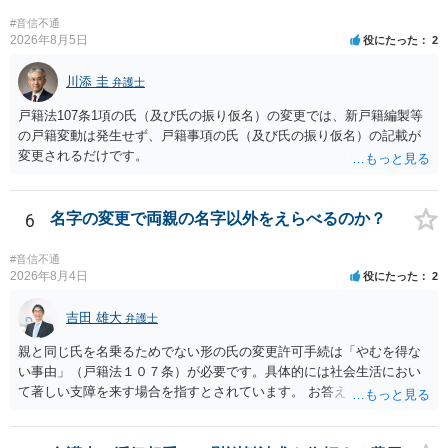
原因となった事実と、当該症状が医学的に裏付けられること、そして
#音信不通
その発生原因及び症状が現在の名を使用していることに関連している
2026年8月5日
役にたった
2
こと、といった説明がなされているのが望ましい（むしろ必要）でし
ょう。 ただし、もし上記の理由の主張が難しい場合でも、一定期間通
川添 圭
弁護士
称名を使用して、その後にいわゆる永年使用を理由とする許可申立て
戸籍法107条1項の氏（及び氏の振り仮名）の変更では、新戸籍編製等
を選択すれば、比較的緩やかに認められます。 氏の変更については、
の戸籍変動は発生せず、戸籍事項の氏（及び氏の振り仮名）の記載が
本件では、(1)子の氏の変更許可（民法791条1項）と、(2)戸籍法107条1
変更されるだけです。
項の氏の変更許可の2種類が考えられます。 (1)については、ご両親が
婚姻当時に称していた氏への変更となります（この種の事案では、母
が親権者として離婚し、子は母の旧姓を称することになった事案で、
6
名字の変更で両親の名字以外をえらべるのか？
父の氏を称したいというケースが多い）。法律上は特に明文の要件が
なく、家庭裁判所が相当と認めれば許可されます。ただし、子の氏の
変更許可の場合、あなたは現在の戸籍からもう一方の親への戸籍に入
#音信不通
2026年8月4日
役にたった
2
籍する（戻る）という戸籍変動になるため、成人した子からの変更許
可申立てにおいては、入籍先である親（及びそこに同籍している配偶
吉田 雄大
者や15歳以上の子）の同意があるかどうかが重視されるケースが多い
弁護士
です。 (2)については、「やむを得ない事由」が必要とされます。これ
親と同じ氏を名乗るためでない形の氏の変更許可手続は「やむを得な
は、名の変更許可よりも厳重な要件であるとされ、本件のような精神
い事由」（戸籍法１０７条）が必要です。具体的には社会生活におい
的・心理的な理由ではなかなかハードルが高いところですが、親から
て著しい支障を来す場合を指すとされています。 お答えとしては、理
性的虐待を受けていたケースで氏変更を許可した事案がありますの
論上はご両親の氏であれ別であれ区別はありませんが、上記「著しい
で、全く可能性がないわけではありません。なお、戸籍法107条1項の
支障」の具体的判断の中で、現在の氏を使い続けることがなぜよくな
氏の変更許可申立ては戸籍筆頭者からの申立てが必要であるため、申