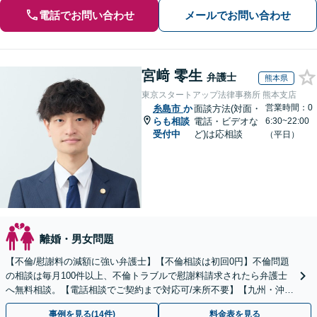
電話でお問い合わせ
メールでお問い合わせ
宮﨑 零生
弁護士
熊本県
東京スタートアップ法律事務所 熊本支店
営業時間：0
糸島市
か
面談方法(対面・
らも相談
電話・ビデオな
6:30~22:00
受付中
ど)は応相談
（平日）
離婚・男女問題
【不倫/慰謝料の減額に強い弁護士】【不倫相談は初回0円】不倫問題
の相談は毎月100件以上、不倫トラブルで慰謝料請求されたら弁護士
へ無料相談。【電話相談でご契約まで対応可/来所不要】【九州・沖縄
エリア全域対応】
事例を見る(14件)
料金表を見る