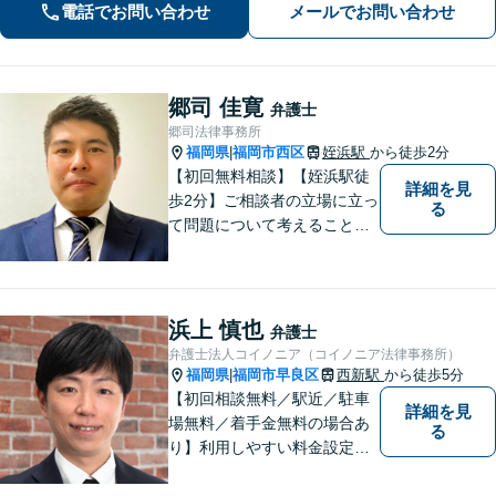
電話でお問い合わせ
メールでお問い合わせ
お任せ【六本松駅2分】
郷司 佳寛
弁護士
郷司法律事務所
福岡県
福岡市西区
姪浜駅
から徒歩2分
|
【初回無料相談】【姪浜駅徒
詳細を見
歩2分】ご相談者の立場に立っ
る
て問題について考えることが
モットー。企業法務案件、相
続・遺言案件、労働事件案
件、損害保険業務に関わる、
あらゆる問題解決に精通。
浜上 慎也
弁護士
【電話相談可】
弁護士法人コイノニア（コイノニア法律事務所）
福岡県
福岡市早良区
西新駅
から徒歩5分
|
【初回相談無料／駅近／駐車
詳細を見
場無料／着手金無料の場合あ
る
り】利用しやすい料金設定に
努め、裁判所や大手法律事務
所での豊富な経験も活かし、