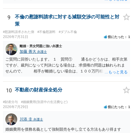
及んでいるのであれば、婚姻できないことについて相談者さんの帰責
有無など事実関係をよく整理して相談されることをお勧めいたしま
性も認められそうですので、あまり慰謝料は高額にならないように思
す。
われます。 一度、最寄りの弁護士に相談してみてください。
9
不倫の慰謝料請求に対する減額交渉の可能性と対
策
#慰謝料請求された側
#不倫慰謝料
#ダブル不倫
2026年7月31日
役にたった
1
離婚・男女問題に強い弁護士
加藤 善大
弁護士
ご質問に回答いたします。 １ 質問① 通るかどうかは、相手次第
ですが、裁判になって判決になる場合は、求償権の問題は触れられま
せんので、 相手が離婚しない場合は、１００万円程度となる可能
性があると思われます。 交渉については、相手としても、裁判を
するデメリットはありますから（経済的、時間的、精神的負担等）、
反対にご自身が、裁判も辞さずという姿勢を示すことで、プラス
10
不動産の財産保全処分
に働く可能性は有り得ます。 交渉で解決する多くの場合は、相手
が弁護士に依頼しているケースで、５０万円以下で合意できる場合は
#財産分与
#婚姻費用(別居中の生活費など)
稀であると思います。 通常は、６０万円から８０万円程度になる
2026年7月29日
役にたった
1
ことが多いというのが私の印象です。 ２ 質問② ご記載の内容が
減額を進めるうえでの交渉材料かと思います。 なお、ご自身が離
川添 圭
弁護士
婚しないことは、交渉材料にはならないかと思いますので、ご注意く
婚姻費用を債務名義として強制競売を申し立てる方法もあり得ます
ださい。 また、相手夫婦の婚姻関係が既に破綻していたことや、