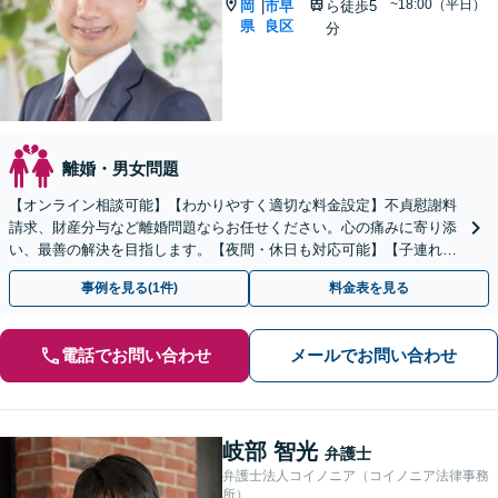
~18:00（平日）
岡
市早
ら徒歩5
|
県
良区
分
離婚・男女問題
【オンライン相談可能】【わかりやすく適切な料金設定】不貞慰謝料
請求、財産分与など離婚問題ならお任せください。心の痛みに寄り添
い、最善の解決を目指します。【夜間・休日も対応可能】【子連れ相
談可能】【藤崎駅徒歩5分】【弁護士歴7年】
事例を見る(1件)
料金表を見る
電話でお問い合わせ
メールでお問い合わせ
岐部 智光
弁護士
弁護士法人コイノニア（コイノニア法律事務
所）