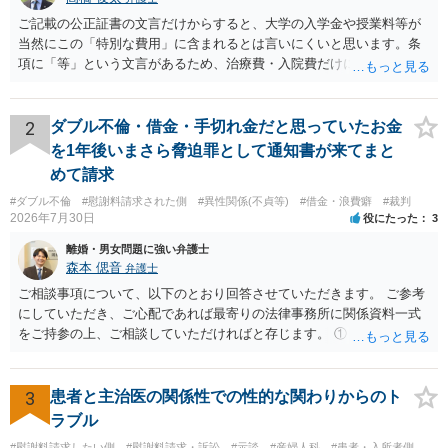
ご記載の公正証書の文言だけからすると、大学の入学金や授業料等が
当然にこの「特別な費用」に含まれるとは言いにくいと思います。条
項に「等」という文言があるため、治療費・入院費だけに限定される
わけではありませんが、その前に「病気・事故に伴う費用」と明記さ
れていますので、通常は、病気や事故によって臨時に必要となった医
療費その他これに類する特別支出を念頭に置いた条項と読むのが自然
2
ダブル不倫・借金・手切れ金だと思っていたお金
です。したがって、大学の入学金、授業料、受験費用などの教育費に
を1年後いまさら脅迫罪として通知書が来てまと
ついてまで、「この条項があるから当然に半額を請求できる」とまで
めて請求
は言いにくいと思われます。なお、通常、大学進学費用をどこまで負
#ダブル不倫
#慰謝料請求された側
#異性関係(不貞等)
#借金・浪費癖
#裁判
担すべきかについては、離婚時の合意内容のほか、子どもの年齢、大
2026年7月30日
役にたった
3
学進学についての父母の認識、父母の学歴・収入・資産状況、進学先
や費用などを踏まえて個別に検討することになります。公正証書の他
離婚・男女問題に強い弁護士
の条項において、養育費の終期についてどのように定められている
森本 偲音
弁護士
か、大学進学に関する定めの有無、「教育費」「進学費用」に関する
ご相談事項について、以下のとおり回答させていただきます。 ご参考
定めの有無等について確認する必要があると考えられます。
にしていただき、ご心配であれば最寄りの法律事務所に関係資料一式
をご持参の上、ご相談していただければと存じます。 ① このLINEの
流れを見る限り、100万円は貸付金ではなく、手切れ金・和解金と評価
される可能性はあるのか ⇒LINEを含む１００万円の貸付に至るまでの
やり取り等の経緯、誓約書の内容等を踏まえて、関係を清算するため
3
患者と主治医の関係性での性的な関わりからのト
の 金銭であったと評価される可能性はあると考えます。 ② 「今後一
ラブル
切関与しないなら100万円振り込む」というLINEや誓約書は、裁判上
#慰謝料請求したい側
#慰謝料請求・訴訟
#示談
#産婦人科
#患者・入所者側