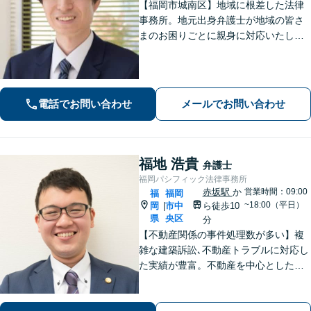
【福岡市城南区】地域に根差した法律
事務所。地元出身弁護士が地域の皆さ
まのお困りごとに親身に対応いたしま
す。【話しやすさを大事に】お気軽に
ご相談ください【友丘３丁目バス停目
の前・駐車場あり】
電話でお問い合わせ
メールでお問い合わせ
福地 浩貴
弁護士
福岡パシフィック法律事務所
赤坂駅
か
営業時間：09:00
福
福岡
~18:00（平日）
岡
市中
ら徒歩10
|
県
央区
分
【不動産関係の事件処理数が多い】複
雑な建築訴訟､不動産トラブルに対応し
た実績が豊富。不動産を中心とした相
続トラブルにも多く対応【顧問弁護
士】業績にも影響する中小企業関係の
法務、顧客とのトラブル、予防法務も