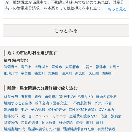
が、離婚訴訟が係属中で、不動産が無剰余でないのであれば、財産分
相手女性が結婚しているとは知らなかったと主張することもあります
与（の附帯処分請求）を本案として仮差押えを申し立てる（法的には
が、 ケースバイケースですので、ご自身の場合にそれらの主張が
審判前保全処分の扱いになるので管轄は家庭裁判所）という方法も考
できるかはよくお考え下さい。 ３ 質問③ 違約金を５０万円とす
えられます。弁護士へ依頼しているのであれば、担当弁護士とよく相
る旨の交渉をすることが妥当かどうかという基準はありません。
談してください。
公序良俗に反するような金額では、その条項自体が無効になり得ます
もっとみる
が、 ２００万円でも、５０万円でも、公序良俗に反するほど高額
とはいえないと考えますので、 結局は、妥当かどうかというより
も、ご自身が納得できるかどうかという基準でお考えいただくといい
と思います。 そのうえで、合意できるかは、相手も納得できるか
近くの市区町村を選び直す
否かにかかってはきますが。 ４ 質問④ ご記載の内容からは判断
福岡 (福岡市外)
できないのですが、 清算条項を記載しないで合意することはリス
筑紫野市
春日市
大野城市
宗像市
太宰府市
古賀市
福津市
糸島市
クがありますので、むしろ、原則としては、清算条項を記載するべき
那珂川市
宇美町
篠栗町
志免町
須恵町
新宮町
久山町
粕屋町
であるとお考えいただくといいです。 ご質問に対する回答は以上で
すが、可能であれば、ご依頼になるかは別として、お近くの弁護士に
直接相談されて、 今後の対応についてアドバイス等を求めることを
離婚・男女問題の分野詳細で絞り込む
お勧めいたします。 ご参考にしていただければ幸いです。
財産分与
養育費
親権
婚姻費用(別居中の生活費など)
離婚の慰謝料
離婚すること自体
親子交流（面会交流）
不倫慰謝料
ダブル不倫
婚約破棄
中絶
子の認知
婚外の妊娠
異性関係(不貞等)
DV・暴力
性格の不一致
セックスレス
モラハラ
生活費を渡さない
借金・浪費癖
親族関係
悪意の遺棄
育児放棄
離婚協議
調停
審判
裁判
離婚書類作成
慰謝料請求したい側
慰謝料請求された側
有責配偶者