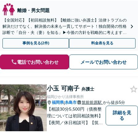
離婚・男女問題
【全国対応】【初回相談無料】【離婚に強い弁護士】法律トラブルの
解決だけでなく、解決後の未来も一貫してサポート！独自開発の性格
診断で「自分・夫（妻）を知る」▶︎今後の方針を戦略的に考えます！
【休日夜間／オンライン相談OK】
事例を見る(2件)
料金表を見る
電話でお問い合わせ
メールでお問い合わせ
小玉 可南子
弁護士
福岡ひかり法律事務所
福岡県
糸島市
筑前前原駅
から徒歩5分
|
【相談30分5,500円（債務整
詳細を見
理については初回相談無料】
る
【夜間／休日相談可】【筑前
前原駅徒歩5分】99.9％の有罪
率の中、無罪判決取得の実績