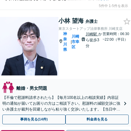
5件中 1-5件を表示
小林 望海
弁護士
東京スタートアップ法律事務所 川崎支店
神
川崎駅
か
営業時間：06:30
川崎
奈
~22:00（平日）
ら徒歩3
市幸
|
川
分
区
県
離婚・男女問題
【不倫で慰謝料請求されたら】【毎月100名以上の相談実績】内容証
明の通知が届いてお困りの方はご相談下さい。慰謝料の減額交渉に強
い弁護士が裁判を回避しながら粘り強く交渉いたします。【当日中の
相談可(予約制)】【神奈川県全域対応】
事例を見る(14件)
料金表を見る