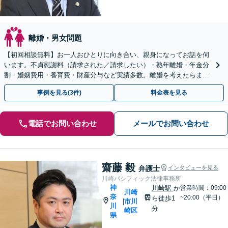
離婚・男女問題
【初回相談無料】お一人おひとりに向き合い、親身になってお話を伺
います。不貞慰謝料（請求された／請求したい）・熟年離婚・年金分
割・婚姻費用・養育費・財産分与など実績多数。離婚を考えたらまず
は弁護士にご相談ください。【川崎駅徒歩1分】
事例を見る(3件)
料金表を見る
電話でお問い合わせ
メールでお問い合わせ
齋藤 毅
弁護士
インタビューを見る
川崎パシフィック法律事務所
神
川崎駅
か
営業時間：09:00
川崎
奈
~20:00（平日）
ら徒歩1
市川
|
川
分
崎区
県