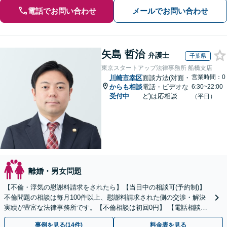
電話でお問い合わせ
メールでお問い合わせ
矢島 哲治
弁護士
千葉県
東京スタートアップ法律事務所 船橋支店
営業時間：0
川崎市幸区
面談方法(対面・
からも相談
電話・ビデオな
6:30~22:00
受付中
ど)は応相談
（平日）
離婚・男女問題
【不倫・浮気の慰謝料請求をされたら】【当日中の相談可(予約制)】
不倫問題の相談は毎月100件以上、慰謝料請求された側の交渉・解決
実績が豊富な法律事務所です。【不倫相談は初回0円】 【電話相談で
ご契約まで対応可/来所不要】
事例を見る(14件)
料金表を見る