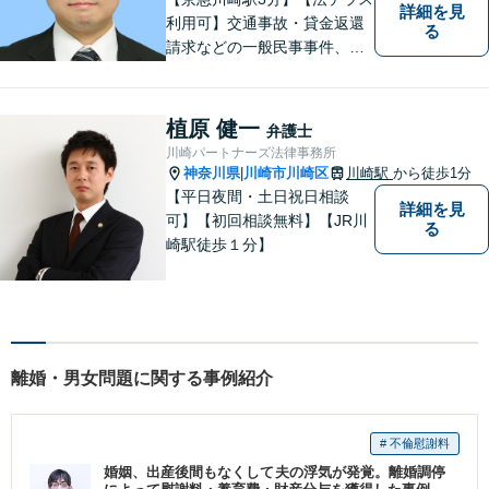
詳細を見
利用可】交通事故・貸金返還
る
請求などの一般民事事件、離
婚事件・遺産分割事件等の家
事事件、任意整理・破産・個
人再生などの債務整理事件、
植原 健一
弁護士
さらには刑事事件等幅広い分
川崎パートナーズ法律事務所
野を取り扱っております。お
神奈川県
川崎市川崎区
川崎駅
から徒歩1分
|
気軽にご相談ください【休
【平日夜間・土日祝日相談
詳細を見
日・夜間相談可】
可】【初回相談無料】【JR川
る
崎駅徒歩１分】
離婚・男女問題に関する事例紹介
# 不倫慰謝料
婚姻、出産後間もなくして夫の浮気が発覚。離婚調停