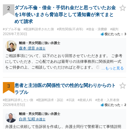
れていますので、通常は、病気や事故によって臨時に必要となった医
いただいたと感じています。
療費その他これに類する特別支出を念頭に置いた条項と読むのが自然
2
ダブル不倫・借金・手切れ金だと思っていたお金
です。したがって、大学の入学金、授業料、受験費用などの教育費に
を1年後いまさら脅迫罪として通知書が来てまと
ついてまで、「この条項があるから当然に半額を請求できる」とまで
めて請求
は言いにくいと思われます。なお、通常、大学進学費用をどこまで負
#ダブル不倫
#慰謝料請求された側
#異性関係(不貞等)
#借金・浪費癖
#裁判
担すべきかについては、離婚時の合意内容のほか、子どもの年齢、大
2026年7月30日
役にたった
3
学進学についての父母の認識、父母の学歴・収入・資産状況、進学先
や費用などを踏まえて個別に検討することになります。公正証書の他
離婚・男女問題に強い弁護士
の条項において、養育費の終期についてどのように定められている
森本 偲音
弁護士
か、大学進学に関する定めの有無、「教育費」「進学費用」に関する
ご相談事項について、以下のとおり回答させていただきます。 ご参考
定めの有無等について確認する必要があると考えられます。
にしていただき、ご心配であれば最寄りの法律事務所に関係資料一式
をご持参の上、ご相談していただければと存じます。 ① このLINEの
流れを見る限り、100万円は貸付金ではなく、手切れ金・和解金と評価
される可能性はあるのか ⇒LINEを含む１００万円の貸付に至るまでの
やり取り等の経緯、誓約書の内容等を踏まえて、関係を清算するため
3
患者と主治医の関係性での性的な関わりからのト
の 金銭であったと評価される可能性はあると考えます。 ② 「今後一
ラブル
切関与しないなら100万円振り込む」というLINEや誓約書は、裁判上
#慰謝料請求したい側
#慰謝料請求・訴訟
#示談
#産婦人科
#患者・入所者側
どの程度証拠価値があるのか ⇒前後のやり取りや誓約書の具体的内容
2026年8月5日
役にたった
2
を見ない限り、具体的な判断はできませんが、一定の証拠価値はある
と考えます。 ③ 借用書があっても、後から100万円を貸付扱いに変更
離婚・男女問題に強い弁護士
することは認められるのか。 ⇒おそらく１００万円は不当利得（受け
白井 弘昭
弁護士
取る正当な権利がないのに利益を取得した）として返還請求されてい
弁護士に依頼して告訴状を作成し、弁護士同行で警察署にて事情説明