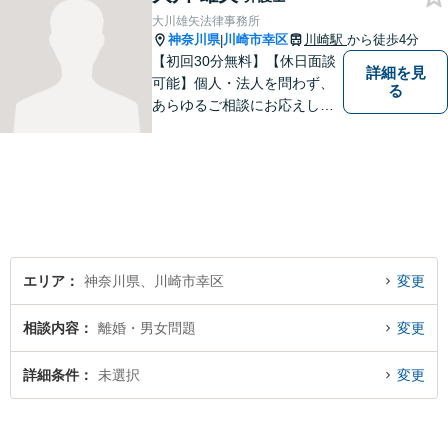
力で取り組みます。
大川雄矢法律事務所
神奈川県
川崎市幸区
川崎駅
から徒歩4分
|
【初回30分無料】【休日面談
詳細を見
可能】個人・法人を問わず、
る
あらゆるご相談にお応えしま
す。持ち前の明るさと元気の
良さで、ひとつひとつの案件
に対して誠実に対応いたしま
すので、まずはご相談くださ
い。。【JR京浜東北線「川崎
駅」⻄⼝3分】
エリア
神奈川県、川崎市幸区
変更
相談内容
離婚・男女問題
変更
詳細条件
未選択
変更