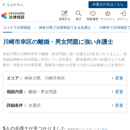
弁護士の方はこちら
ココナラへ
投稿する
探す
閲覧履歴
マイリスト
ログイン
ココナラ法律相談
神奈川県で法律相談できる弁護士
川崎市で法律相談
川崎市幸区の離婚・男女問題に強い弁護士
神奈川県の川崎市幸区で離婚・男女問題に強い弁護士が5名見つかりました。初
回面談無料や休日面談に対応している弁護士、解決事例を持つ弁護士なども掲
載中。財産分与や養育費、親権等の細かな分野での絞り込み検索もでき便利で
す。特に東京スタートアップ法律事務所 川崎支店の小林 望海弁護士や佐藤恵太
法律事務所の佐藤 恵太弁護士、恵富総合法律事務所の小川 文子弁護士のプロフ
エリア
神奈川県、川崎市幸区
変更
ィール情報や弁護士費用、強みなどが注目されています。『川崎市幸区で土日
や夜間に発生した離婚・男女問題のトラブルを今すぐに弁護士に相談したい』
相談内容
離婚・男女問題
変更
『離婚・男女問題のトラブル解決の実績豊富な近くの弁護士を検索したい』
『初回相談無料で離婚・男女問題を法律相談できる川崎市幸区内の弁護士に相
談予約したい』などでお困りの相談者さんにおすすめです。
詳細条件
未選択
変更
5
人の弁護士が見つかりました
(検索結果について詳しくは
こちら
)