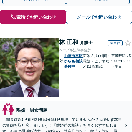
電話でお問い合わせ
メールでお問い合わせ
林 正和
弁護士
東京都
ベーグル法律事務所
営業時間：0
川崎市幸区
面談方法(対面・
からも相談
電話・ビデオな
9:00~18:00
受付中
ど)は応相談
（平日）
離婚・男女問題
【関東対応】◉初回相談60分無料◉無理していませんか？我慢せず本当
の笑顔を取り戻しましょう！「離婚前の相談」を強くおすすめしま
す。不貞の慰謝料請求、証拠集め、財産分与など、幅広く対応。最善