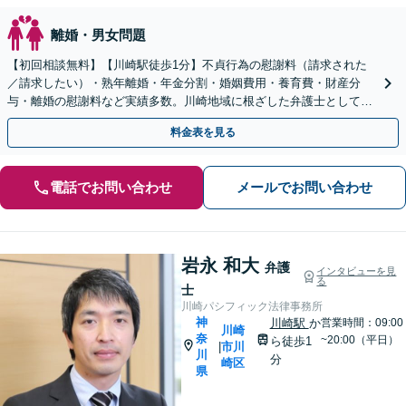
離婚・男女問題
【初回相談無料】【川崎駅徒歩1分】不貞行為の慰謝料（請求された
／請求したい）・熟年離婚・年金分割・婚姻費用・養育費・財産分
与・離婚の慰謝料など実績多数。川崎地域に根ざした弁護士として、
あなたの人生の再スタートを全力で後押しします。
料金表を見る
電話でお問い合わせ
メールでお問い合わせ
岩永 和大
弁護
インタビューを見
る
士
川崎パシフィック法律事務所
神
川崎駅
か
営業時間：09:00
川崎
奈
~20:00（平日）
ら徒歩1
市川
|
川
分
崎区
県