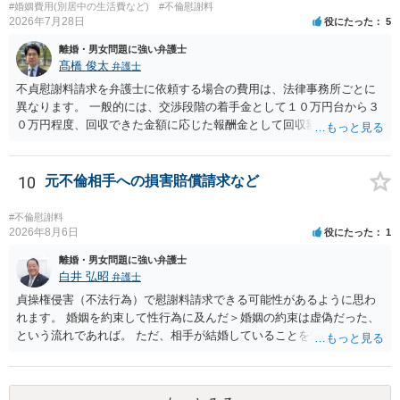
#婚姻費用(別居中の生活費など)
#不倫慰謝料
2026年7月28日
役にたった
5
離婚・男女問題に強い弁護士
髙橋 俊太
弁護士
不貞慰謝料請求を弁護士に依頼する場合の費用は、法律事務所ごとに
異なります。 一般的には、交渉段階の着手金として１０万円台から３
０万円程度、回収できた金額に応じた報酬金として回収額の１０％か
ら２０％程度が設定されていることがあります。訴訟に移行する場合
には、追加着手金や日当、実費が発生することもあります。 もっと
も、証拠が十分にあるか、相手方の住所・勤務先が分かるか、慰謝料
10
元不倫相手への損害賠償請求など
額、離婚の有無、交渉で終わるか訴訟まで見込むかによって、費用は
変わり得ます。依頼前に、交渉だけの場合、訴訟になった場合、回収
#不倫慰謝料
できなかった場合の費用を確認しておくとよいでしょう。 弁護士選び
2026年8月6日
役にたった
1
では、不貞慰謝料案件の経験が相応にあるか、費用体系が明確か、見
離婚・男女問題に強い弁護士
通しを過度に楽観的に言い過ぎないか、質問に具体的に答えてくれる
白井 弘昭
弁護士
か、連絡方法（メール、電話、弁護士直接か事務局員を介するかな
貞操権侵害（不法行為）で慰謝料請求できる可能性があるように思わ
ど）や対応スピードが合うかを確認するとよいと思います。いずれに
れます。 婚姻を約束して性行為に及んだ＞婚姻の約束は虚偽だった、
しましても、弁護士への相談・依頼にあたっては、証拠資料、夫と相
という流れであれば。 ただ、相手が結婚していることを知って行為に
手方の関係、相手方の氏名・住所等、夫婦関係への影響、離婚予定の
及んでいるのであれば、婚姻できないことについて相談者さんの帰責
有無など事実関係をよく整理して相談されることをお勧めいたしま
性も認められそうですので、あまり慰謝料は高額にならないように思
す。
われます。 一度、最寄りの弁護士に相談してみてください。