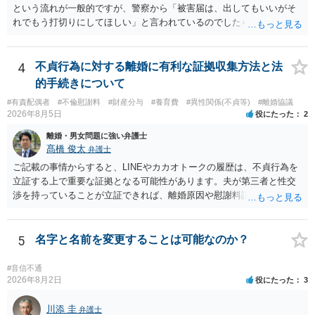
るものかと推察しますので、 貸金返還ではないかと存じます。 ④ 私
という流れが一般的ですが、警察から「被害届は、出してもいいがそ
は現在、収入も不安定で貯金もなくリボ払い借金が既に約100万あり。
れでもう打切りにしてほしい」と言われているのでしたら、あまり結
今年に再婚したが主人はお金に厳しい為、一括で220万円を支払う事は
論は変わらないかもしれないですね。 所轄の警察を飛び越えて、直接
困難 仮に裁判で敗訴した場合でも、分割払いになる可能性はあります
検察庁に訴えるのもありかもしれないですが、実際に捜査をするの
か。 ⇒判決となり敗訴してしまった場合は、強制執行により不動産等
は、結局所轄だと思われますので、やはり結論は変わらないかもしれ
4
不貞行為に対する離婚に有利な証拠収集方法と法
の財産を差し押さえられ、そこから債権回収が図られることになりま
ないです。 一度、最寄りの「刑事に強い」とうたっている弁護士に相
的手続きについて
すが、 和解であれば柔軟な解決が可能ですので、その場合は分割払
談してみてはいかがでしょうか。 以上、ご参考まで。
いにより支払うことも十分可能です。 ⑤ このような事情であれば、私
#有責配偶者
#不倫慰謝料
#財産分与
#養育費
#異性関係(不貞等)
#離婚協議
2026年8月5日
役にたった
2
は120万円のみ和解交渉を続けるべきでしょうか。 ⇒ご相談者様の認
識を前提にすれば、１００万円も含めて返済する必要はないと考えら
離婚・男女問題に強い弁護士
れるため、 120万円のみについて交渉を続けることがベターかと存じ
髙橋 俊太
弁護士
ます。
ご記載の事情からすると、LINEやカカオトークの履歴は、不貞行為を
立証する上で重要な証拠となる可能性があります。夫が第三者と性交
渉を持っていることが立証できれば、離婚原因や慰謝料請求を検討す
る上で重要な事情となります。特に、数年間にわたって特定の相手と
性的関係を継続しているのであれば、その期間や回数が分かる資料は
できるだけ保存しておくことをお勧めいたします。 他方、「夫に不貞
5
名字と名前を変更することは可能なのか？
がある＝財産分与でも多くもらえる」「当然に親権を取得できる」と
いう関係にはありません。まず、財産分与は、基本的には夫婦が婚姻
#音信不通
中に形成した財産を清算する制度ですので、不貞行為の有無とは別
2026年8月2日
役にたった
3
に、預貯金、不動産、保険、退職金等の資料を確保しておくことが重
要です。また、子の親権については、夫婦間の責任問題とは別に、
川添 圭
弁護士