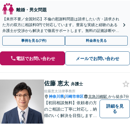
離婚・男女問題
【来所不要／全国対応】不倫の慰謝料問題は請求したい方・請求され
た方の双方に相談料0円で対応しています。豊富な実績と経験のある
弁護士が交渉から解決まで徹底サポートします。無料の証拠診断や着
手金の返還保証もありますので安心してご相談ください。
事例を見る(7件)
料金表を見る
電話でお問い合わせ
メールでお問い合わせ
佐藤 恵太
弁護士
佐藤恵太法律事務所
神奈川県
川崎市幸区
京急川崎駅
から徒歩7分
|
【初回相談無料】依頼者の方
詳細を見
のご相談に丁寧に対応し，納
る
得のいく解決を目指します。
まずはお気軽にご相談くださ
い。