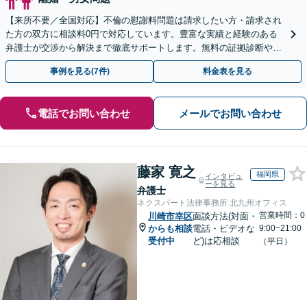
【来所不要／全国対応】不倫の慰謝料問題は請求したい方・請求され
た方の双方に相談料0円で対応しています。豊富な実績と経験のある
弁護士が交渉から解決まで徹底サポートします。無料の証拠診断や着
手金の返還保証もありますので安心してご相談ください。
事例を見る(7件)
料金表を見る
電話でお問い合わせ
メールでお問い合わせ
藤家 寛之
福岡県
インタビュ
ーを見る
弁護士
ネクスパート法律事務所 北九州オフィス
営業時間：0
川崎市幸区
面談方法(対面・
からも相談
電話・ビデオな
9:00~21:00
受付中
ど)は応相談
（平日）