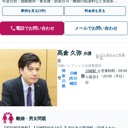
年金分割・婚姻費用・養育費・財産分与・離婚の慰謝料など実績多
数。あなたの人生の再スタートを全力で後押しします。
事例を見る(3件)
料金表を見る
電話でお問い合わせ
メールでお問い合わせ
髙倉 久弥
弁護
インタビューを見
る
士
川崎パシフィック法律事務所
神
川崎駅
か
営業時間：09:00
川崎
奈
~20:00（平日）
ら徒歩1
市川
|
川
分
崎区
県
離婚・男女問題
【初回相談無料】【川崎駅徒歩1分】不貞行為の慰謝料（請求された