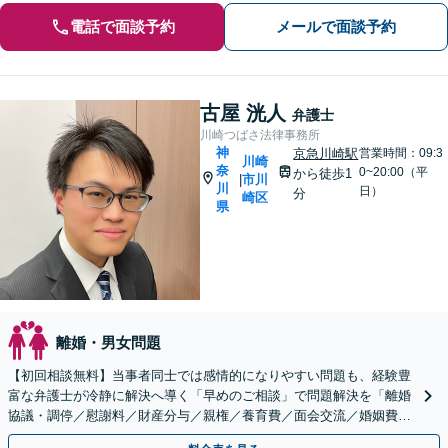
電話で面談予約
メールで面談予約
古屋 洸人
弁護士
川崎つばさ法律事務所
神
京急川崎駅
営業時間：09:3
川崎
奈
0~20:00（平
から徒歩1
市川
|
川
日）
分
崎区
県
離婚・男女問題
【初回相談無料】当事者同士では感情的になりやすい問題も、経験豊
富な弁護士が冷静に解決へ導く「早めのご相談」で問題解決を「離婚
協議・調停／慰謝料／財産分与／親権／養育費／面会交流／婚姻費用
／年金分割など幅広く対応」【休日・夜間相談可】