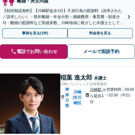
離婚・男女問題
【初回相談無料】【川崎駅徒歩1分】不貞行為の慰謝料（請求された
／請求したい）・熟年離婚・年金分割・婚姻費用・養育費・財産分
与・離婚の慰謝料など実績多数。川崎地域に根ざした弁護士として、
あなたの人生の再スタートを全力で後押しします。
事例を見る(3件)
料金表を見る
電話でお問い合わせ
メールで面談予約
稲葉 進太郎
弁護士
川崎パシフィック法律事務所
神
川崎駅
か
営業時間：09:00
川崎
奈
~22:00（平日）
ら徒歩1
市川
|
川
分
崎区
県