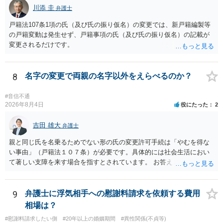
護士へ依頼しても苦労することが強く予想されるところです。、もし
川添 圭
者や15歳以上の子）の同意があるかどうかが重視されるケースが多い
弁護士
本人申立てをお考えであれば、医学知識はもちろん法律知識も要求さ
です。 (2)については、「やむを得ない事由」が必要とされます。これ
戸籍法107条1項の氏（及び氏の振り仮名）の変更では、新戸籍編製等
れますので、性急な申立てをせず、知識と資料をしっかりと揃えて、
は、名の変更許可よりも厳重な要件であるとされ、本件のような精神
の戸籍変動は発生せず、戸籍事項の氏（及び氏の振り仮名）の記載が
万全の体制で申立てに臨んだ方がよいと思われます。
的・心理的な理由ではなかなかハードルが高いところですが、親から
変更されるだけです。
性的虐待を受けていたケースで氏変更を許可した事案がありますの
で、全く可能性がないわけではありません。なお、戸籍法107条1項の
氏の変更許可申立ては戸籍筆頭者からの申立てが必要であるため、申
8
名字の変更で両親の名字以外をえらべるのか？
立て前に分籍届によってあなたの単独戸籍を編成しておく必要がある
でしょう。 法的に検討すべき課題が多いため、弁護士へ相談されるこ
#音信不通
とをお勧めします。
2026年8月4日
役にたった
2
吉田 雄大
弁護士
親と同じ氏を名乗るためでない形の氏の変更許可手続は「やむを得な
い事由」（戸籍法１０７条）が必要です。具体的には社会生活におい
て著しい支障を来す場合を指すとされています。 お答えとしては、理
論上はご両親の氏であれ別であれ区別はありませんが、上記「著しい
支障」の具体的判断の中で、現在の氏を使い続けることがなぜよくな
いのかが審理判断されることになる、というものになります。
9
弁護士に浮気相手への慰謝料請求を依頼する費用
相場は？
#慰謝料請求したい側
#20年以上の婚姻期間
#異性関係(不貞等)