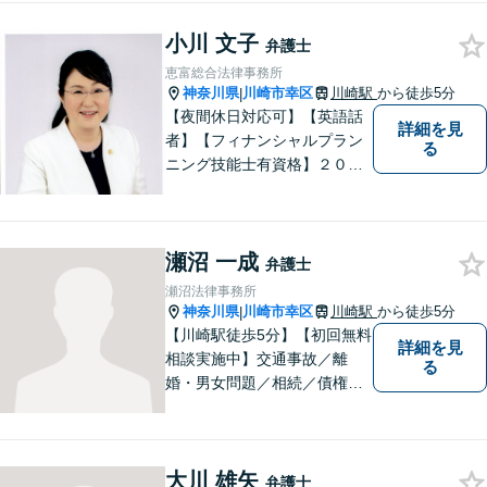
小川 文子
弁護士
恵富総合法律事務所
神奈川県
川崎市幸区
川崎駅
から徒歩5分
|
【夜間休日対応可】【英語話
詳細を見
者】【フィナンシャルプラン
る
ニング技能士有資格】２０年
以上の事業所勤務経験があり
ます。中小企業診断士、証券
アナリスト検定会員も保有し
瀬沼 一成
ております。
弁護士
瀬沼法律事務所
神奈川県
川崎市幸区
川崎駅
から徒歩5分
|
【川崎駅徒歩5分】【初回無料
詳細を見
相談実施中】交通事故／離
る
婚・男女問題／相続／債権回
収など、幅広いご相談に対応
可能。「犯罪被害者支援」に
精通する弁護士。苦しい思い
大川 雄矢
をしている方を救うため、全
弁護士