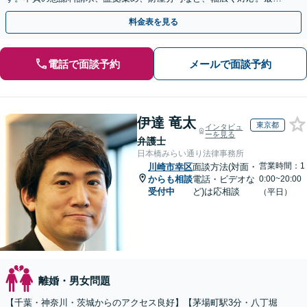
の解決をご提案し、最後まで丁寧にサポート【完全個室】
料金表を見る
電話で面談予約
メールで面談予約
伊達 竜太
東京都
インタビュ
ーを見る
弁護士
日本橋みらい通り法律事務所
営業時間：1
川崎市幸区
面談方法(対面・
からも相談
電話・ビデオな
0:00~20:00
受付中
ど)は応相談
（平日）
離婚・男女問題
【千葉・神奈川・茨城からのアクセス良好】【茅場町駅3分・八丁堀