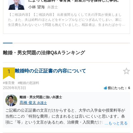
によって慰謝料・養育費・財産分与を獲得した事例。
小林 望海
弁護士
【ご相談内容】【ご相談内容】 出産後間もなくして夫の浮気が発覚しまし
た。また、夫は給料のほとんどをギャンブルなどにつぎ込んでしまい、家に
生活費を入れないという問題も抱えていました。相談者は、生まれたばかり
の子供を抱えながら、親からの援助を受けなんとか生活しているという状態
でした。相談者としては、離婚したいという意思を有しているものの、慰謝
料や養育費といったものもきちんと払ってもらえるか不安があり、離婚に踏
み切れない状態でした。また、その時点ではまだ夫と同居していました。
【解決の過程と結果】 ご依頼後にまず相談者にお願いしたことは、浮気の証
離婚・男女問題の法律Q&Aランキング
拠を確保していただくことでした。具体的には、夫の浮気相手の女性とのメ
ッセージのやりとりをしている画面のスクリーンショット、あわよくば夫が
それを認めている念書を獲得していただくようにお願いしました。これらは
1
慰謝料を払ってもらうための強力な武器になるからです。そして、それらの
離婚時の公正証書の内容について
証拠を確保した上で別居に踏み出していただくようにお願いし、調停を起こ
した上で婚姻費用を支払ってもらいながら手続を進めていくことをご提案し
#養育費
#離婚の慰謝料
ました。調停では「不貞」という法定離婚事由とその証拠があるため、有利
2026年8月3日
役にたった
6
に交渉を進めることができました。結果、慰謝料と相場より高い養育費、財
産分与を獲得することができました。 【コメント】 相手方から有利な条件を
離婚・男女問題に強い弁護士
引き出すためには、その後の手続も見据えた広い視野が必要です。夫婦二人
髙橋 俊太
弁護士
で話した時は不貞を認めていても、弁護士が入ったことを知ったことによっ
ご記載の公正証書の文言だけからすると、大学の入学金や授業料等が
て相手方が身構えてしまい、不貞を否定するに至るということはよくありま
す。そこで、ご依頼いただいてもすぐには通知を発送せずに、まずは証拠を
当然にこの「特別な費用」に含まれるとは言いにくいと思います。条
獲得していただくことにしました。そうすることによって、離婚事由の確
項に「等」という文言があるため、治療費・入院費だけに限定される
保、慰謝料獲得の大きな武器を手に入れることができました。交渉を有利に
わけではありませんが、その前に「病気・事故に伴う費用」と明記さ
進めていくためには、このように戦略が必要とあなります。とても満足して