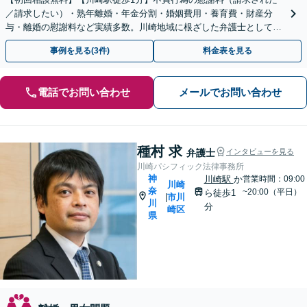
／請求したい）・熟年離婚・年金分割・婚姻費用・養育費・財産分
与・離婚の慰謝料など実績多数。川崎地域に根ざした弁護士として、
あなたの人生の再スタートを全力で後押しします。
事例を見る(3件)
料金表を見る
電話でお問い合わせ
メールでお問い合わせ
種村 求
弁護士
インタビューを見る
川崎パシフィック法律事務所
神
川崎駅
か
営業時間：09:00
川崎
奈
~20:00（平日）
ら徒歩1
市川
|
川
分
崎区
県