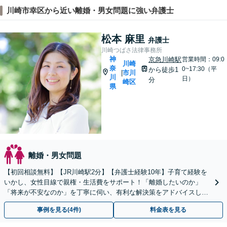
川崎市幸区から近い離婚・男女問題に強い弁護士
松本 麻里
弁護士
川崎つばさ法律事務所
神
京急川崎駅
営業時間：09:0
川崎
奈
0~17:30（平
から徒歩1
市川
|
川
日）
分
崎区
県
離婚・男女問題
【初回相談無料】【JR川崎駅2分】【弁護士経験10年】子育て経験を
いかし、女性目線で親権・生活費をサポート！「離婚したいのか」
「将来が不安なのか」を丁寧に伺い、有利な解決策をアドバイスしま
す。慰謝料、財産分与、親権など幅広くご相談ください
事例を見る(4件)
料金表を見る