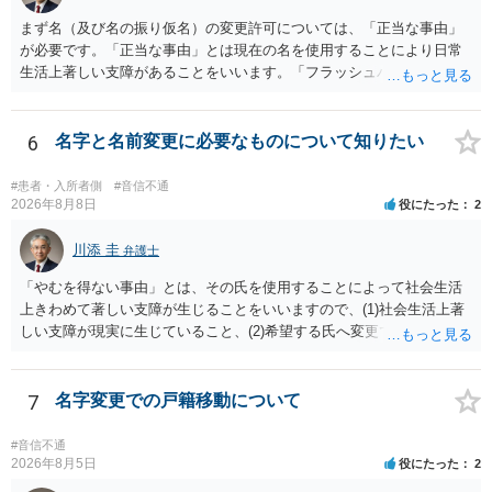
「どのような形がお子様の利益になるか」という観点です。そのた
まず名（及び名の振り仮名）の変更許可については、「正当な事由」
め、未就学のお子様について貴方が主として養育しているのであれ
が必要です。「正当な事由」とは現在の名を使用することにより日常
ば、保育園等への送迎、食事・入浴・寝かしつけ等の日常的な育児、
生活上著しい支障があることをいいます。「フラッシュバック」とい
通院や予防接種への対応、保育園との連絡、夫婦それぞれの勤務状
った精神的・心理的な理由の場合、医学的な裏付けがあるかどうかが
況、別居後にどのような養育環境を用意できるかといった、これまで
きわめて重要になりますので、医師の診断書の記載が重要です（医学
の監護実績や今後の生活状況について整理しておくとよいでしょう。
的裏付けがない場合、もっぱら主観的な主張であるとして変更が許可
6
名字と名前変更に必要なものについて知りたい
養育費については、離婚後も父母双方がそれぞれの収入に応じて負担
されません）。 診断書は単に病名の記載では足りず、その症状の発生
するのが原則となります。
原因となった事実と、当該症状が医学的に裏付けられること、そして
#患者・入所者側
#音信不通
その発生原因及び症状が現在の名を使用していることに関連している
2026年8月8日
役にたった
2
こと、といった説明がなされているのが望ましい（むしろ必要）でし
ょう。 ただし、もし上記の理由の主張が難しい場合でも、一定期間通
川添 圭
弁護士
称名を使用して、その後にいわゆる永年使用を理由とする許可申立て
「やむを得ない事由」とは、その氏を使用することによって社会生活
を選択すれば、比較的緩やかに認められます。 氏の変更については、
上きわめて著しい支障が生じることをいいますので、(1)社会生活上著
本件では、(1)子の氏の変更許可（民法791条1項）と、(2)戸籍法107条1
しい支障が現実に生じていること、(2)希望する氏へ変更できればその
項の氏の変更許可の2種類が考えられます。 (1)については、ご両親が
支障が解消できる（解消される）ことを、具体的な資料をもって説明
婚姻当時に称していた氏への変更となります（この種の事案では、母
できるかどうかがポイントです。 記録中に現れた一切の事情が判断対
が親権者として離婚し、子は母の旧姓を称することになった事案で、
象ですので、上記(1)と(2)を説明できる資料は全て（ただし理路整然
7
名字変更での戸籍移動について
父の氏を称したいというケースが多い）。法律上は特に明文の要件が
に）提出することが必要になります。「フラッシュバック」とのこと
なく、家庭裁判所が相当と認めれば許可されます。ただし、子の氏の
なので、例えば、医学上確立されているPTSDの診断基準に合致した説
変更許可の場合、あなたは現在の戸籍からもう一方の親への戸籍に入
#音信不通
明とそれに沿う資料の提出が必要になってくるように思います。 精神
2026年8月5日
役にたった
2
籍する（戻る）という戸籍変動になるため、成人した子からの変更許
的・心理的な理由の氏変更は様々な意味でハードルがかなり高く、弁
可申立てにおいては、入籍先である親（及びそこに同籍している配偶