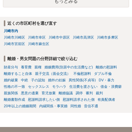
もっとみる
近くの市区町村を選び直す
川崎市内
川崎市川崎区
川崎市幸区
川崎市中原区
川崎市高津区
川崎市多摩区
川崎市宮前区
川崎市麻生区
離婚・男女問題の分野詳細で絞り込む
財産分与
養育費
親権
婚姻費用(別居中の生活費など)
離婚の慰謝料
離婚すること自体
親子交流（面会交流）
不倫慰謝料
ダブル不倫
婚約破棄
中絶
子の認知
婚外の妊娠
異性関係(不貞等)
DV・暴力
性格の不一致
セックスレス
モラハラ
生活費を渡さない
借金・浪費癖
親族関係
悪意の遺棄
育児放棄
離婚協議
調停
審判
裁判
離婚書類作成
慰謝料請求したい側
慰謝料請求された側
有責配偶者
20年以上の婚姻期間
内縁関係・事実婚
同性婚
音信不通