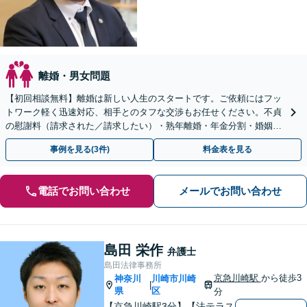
離婚・男女問題
【初回相談無料】離婚は新しい人生のスタートです。ご依頼にはフッ
トワーク軽く迅速対応、相手とのタフな交渉もお任せください。不貞
の慰謝料（請求された／請求したい）・熟年離婚・年金分割・婚姻費
用・養育費・財産分与など実績多数。【川崎駅徒歩1分】
事例を見る(3件)
料金表を見る
電話でお問い合わせ
メールでお問い合わせ
島田 栄作
弁護士
島田法律事務所
京急川崎駅
から徒歩3
神奈川
川崎市川崎
|
県
区
分
【京急川崎駅3分】【法テラス