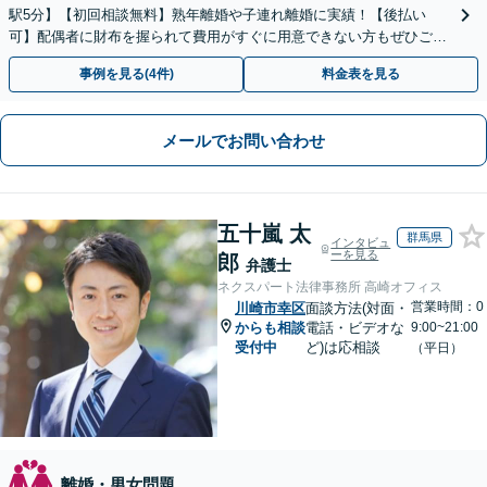
駅5分】【初回相談無料】熟年離婚や子連れ離婚に実績！【後払い
可】配偶者に財布を握られて費用がすぐに用意できない方もぜひご相
談ください。子の連れ去りや婚姻費用の請求も直ちに対応。
事例を見る(4件)
料金表を見る
メールでお問い合わせ
五十嵐 太
群馬県
インタビュ
ーを見る
郎
弁護士
ネクスパート法律事務所 高崎オフィス
営業時間：0
川崎市幸区
面談方法(対面・
からも相談
電話・ビデオな
9:00~21:00
受付中
ど)は応相談
（平日）
離婚・男女問題