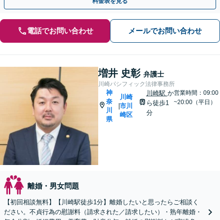
料金表を見る
電話でお問い合わせ
メールでお問い合わせ
増井 史彰
弁護士
川崎パシフィック法律事務所
神
川崎駅
か
営業時間：09:00
川崎
奈
~20:00（平日）
ら徒歩1
市川
|
川
分
崎区
県
離婚・男女問題
【初回相談無料】【川崎駅徒歩1分】離婚したいと思ったらご相談く
ださい。不貞行為の慰謝料（請求された／請求したい）・熟年離婚・