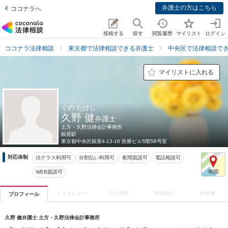
弁護士の方はこちら
ココナラへ
投稿する
探す
閲覧履歴
マイリスト
ログイン
ココナラ法律相談
東京都で法律相談できる弁護士
中央区で法律相談で
マイリストに入れる
くの たけし
久野 健
弁護士
土方・久野法律会計事務所
銀座駅
東京都
中央区銀座4-13-18 医療ビル5階5B号室
対応体制
法テラス利用可
分割払い利用可
夜間面談可
電話相談可
WEB面談可
インタビュー
注力分野
事例紹介
料金表
プロフィール
久野 健弁護士 土方・久野法律会計事務所