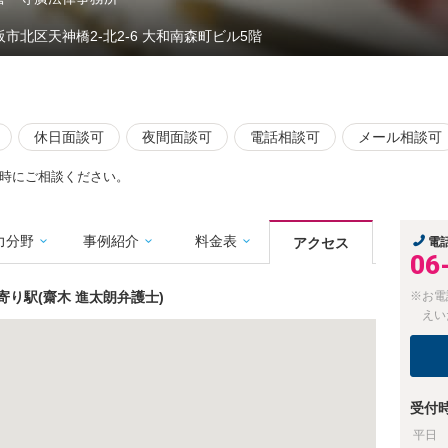
阪市北区天神橋2-北2-6 大和南森町ビル5階
休日面談可
夜間面談可
電話相談可
メール相談可
時にご相談ください。
力分野
事例紹介
料金表
アクセス
電
06
り駅(齋木 進太朗弁護士)
※お電
えい
受付
平日