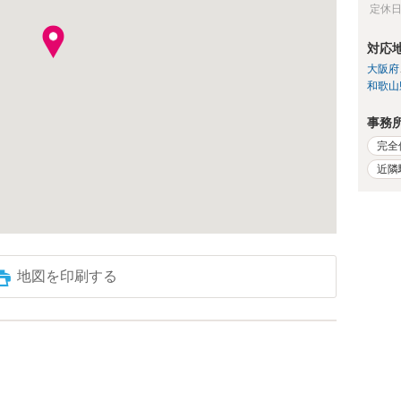
定休
対応
大阪府
和歌山
事務
完全
近隣
地図を印刷する