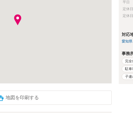
平日
定休
定休
対応
愛知県
事務
完全
駐車
子連
地図を印刷する