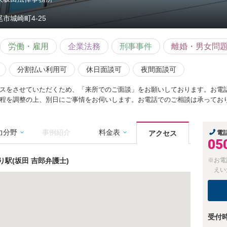
尾市城崎町4-25
労働・雇用
企業法務
刑事事件
離婚・男女問
分割払い利用可
休日面談可
夜間面談可
スをさせていただくため、「来所でのご面談」をお願いしております。お電
程を調整の上、別日にご事情をお伺いします。お電話でのご相談は承ってお
力分野
事例紹介
料金表
アクセス
電
05
駅(坂田 吉郎弁護士)
※お電
えい
受付