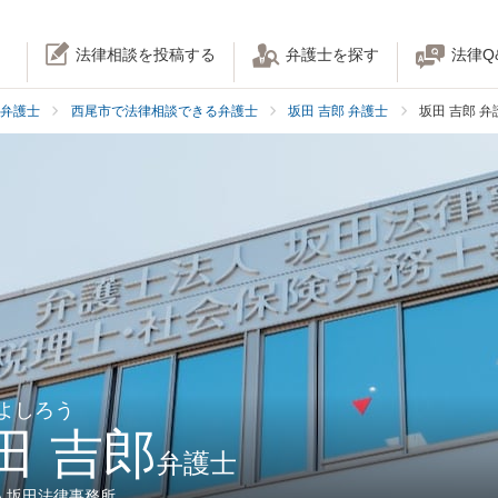
法律相談を投稿する
弁護士を探す
法律Q
弁護士
西尾市で法律相談できる弁護士
坂田 吉郎 弁護士
坂田 吉郎 
 よしろう
田 吉郎
弁護士
人坂田法律事務所