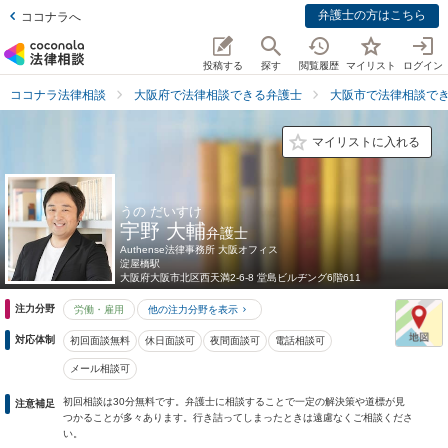
弁護士の方はこちら
ココナラへ
投稿する
探す
閲覧履歴
マイリスト
ログイン
ココナラ法律相談
大阪府で法律相談できる弁護士
大阪市で法律相談で
マイリストに入れる
うの だいすけ
宇野 大輔
弁護士
Authense法律事務所 大阪オフィス
淀屋橋駅
大阪府
大阪市北区西天満2-6-8 堂島ビルヂング6階611
注力分野
労働・雇用
他の注力分野を表示
対応体制
初回面談無料
休日面談可
夜間面談可
電話相談可
メール相談可
初回相談は30分無料です。弁護士に相談することで一定の解決策や道標が見
注意補足
つかることが多々あります。行き詰ってしまったときは遠慮なくご相談くださ
い。