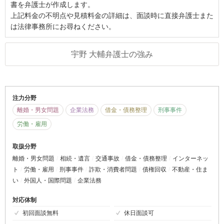
書を弁護士が作成します。
上記料金の不明点や見積料金の詳細は、面談時に直接弁護士また
は法律事務所にお尋ねください。
宇野 大輔弁護士の強み
注力分野
離婚・男女問題
企業法務
借金・債務整理
刑事事件
労働・雇用
取扱分野
離婚・男女問題
相続・遺言
交通事故
借金・債務整理
インターネッ
ト
労働・雇用
刑事事件
詐欺・消費者問題
債権回収
不動産・住ま
い
外国人・国際問題
企業法務
対応体制
初回面談無料
休日面談可