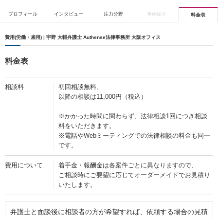
プロフィール
インタビュー
注力分野
事例紹介
料金表
費用(労働・雇用) | 宇野 大輔弁護士 Authense法律事務所 大阪オフィス
料金表
相談料
初回相談無料、
以降の相談は11,000円（税込）
※かかった時間に関わらず、法律相談1回につき相談
料をいただきます。
※電話やWebミーティングでの法律相談の料金も同一
です。
費用について
着手金・報酬金は各案件ごとに異なりますので、
ご相談時にご要望に応じてオーダーメイドでお見積り
いたします。
弁護士と面談後に相談者の方が希望すれば、依頼する場合の見積