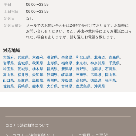
平日
06:00〜23:59
土日祝日
06:00〜23:59
定休日
なし
定休日補足
メールでのお問い合わせは24時間受付けております。お気軽に
お問い合わせください。また、外出や裁判等によりお電話に出ら
れない場合もありますが、折り返しお電話を致します。
対応地域
大阪府
兵庫県
京都府
滋賀県
奈良県
和歌山県
北海道
青森県
岩手県
宮城県
秋田県
山形県
福島県
東京都
神奈川県
千葉県
埼玉県
茨城県
栃木県
群馬県
新潟県
長野県
山梨県
石川県
富山県
福井県
愛知県
静岡県
岐阜県
三重県
広島県
岡山県
山口県
鳥取県
島根県
香川県
愛媛県
高知県
徳島県
福岡県
佐賀県
長崎県
熊本県
大分県
宮崎県
鹿児島県
沖縄県
ココナラ法律相談について
ココナラ法律相談とは
ご意見・ご要望