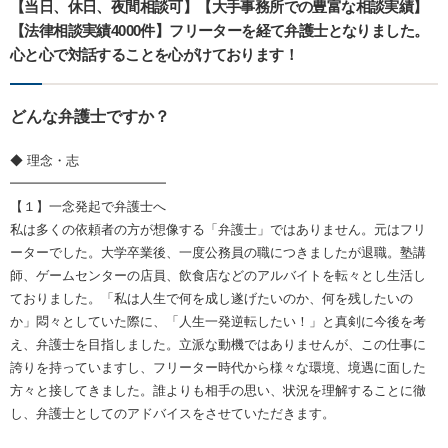
【当日、休日、夜間相談可】【大手事務所での豊富な相談実績】
【法律相談実績4000件】フリーターを経て弁護士となりました。
心と心で対話することを心がけております！
どんな弁護士ですか？
◆ 理念・志
━━━━━━━━━━━━
【１】一念発起で弁護士へ
私は多くの依頼者の方が想像する「弁護士」ではありません。元はフリ
ーターでした。大学卒業後、一度公務員の職につきましたが退職。塾講
師、ゲームセンターの店員、飲食店などのアルバイトを転々とし生活し
ておりました。「私は人生で何を成し遂げたいのか、何を残したいの
か」悶々としていた際に、「人生一発逆転したい！」と真剣に今後を考
え、弁護士を目指しました。立派な動機ではありませんが、この仕事に
誇りを持っていますし、フリーター時代から様々な環境、境遇に面した
方々と接してきました。誰よりも相手の思い、状況を理解することに徹
し、弁護士としてのアドバイスをさせていただきます。