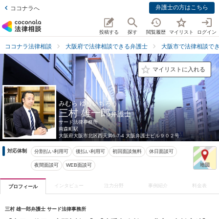
弁護士の方はこちら
ココナラへ
投稿する
探す
閲覧履歴
マイリスト
ログイン
ココナラ法律相談
大阪府で法律相談できる弁護士
大阪市で法律相談で
マイリストに入れる
みむら ゆういちろう
三村 雄一郎
弁護士
サード法律事務所
南森町駅
大阪府
大阪市北区西天満6-7-4 大阪弁護士ビル９０２号
対応体制
分割払い利用可
後払い利用可
初回面談無料
休日面談可
夜間面談可
WEB面談可
インタビュー
注力分野
事例紹介
料金表
プロフィール
三村 雄一郎弁護士 サード法律事務所