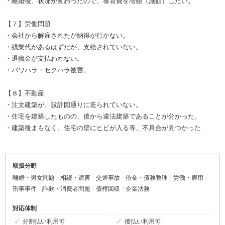
・離婚後、状況が変わったので、養育費を増額（減額）したい。
【７】労働問題
・会社から解雇されたが納得が行かない。
・残業代があるはずだが、支給されていない。
・退職金が支払われない。
・パワハラ・セクハラ被害。
【８】不動産
・注文建築が、設計図通りに造られていない。
・住宅を建築したものの、後から違法建築であることが分かった。
・建築後まもなく、住宅の壁にヒビが入る等、不具合が見つかった
取扱分野
離婚・男女問題
相続・遺言
交通事故
借金・債務整理
労働・雇用
刑事事件
詐欺・消費者問題
債権回収
企業法務
対応体制
分割払い利用可
後払い利用可