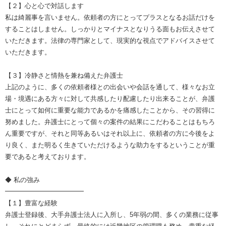
【２】心と心で対話します
私は綺麗事を言いません。依頼者の方にとってプラスとなるお話だけを
することはしません。しっかりとマイナスとなりうる面もお伝えさせて
いただきます。法律の専門家として、現実的な視点でアドバイスさせて
いただきます。
【３】冷静さと情熱を兼ね備えた弁護士
上記のように、多くの依頼者様との出会いや会話を通して、様々なお立
場・境遇にある方々に対して共感したり配慮したり出来ることが、弁護
士にとって如何に重要な能力であるかを痛感したことから、その習得に
努めました。弁護士にとって個々の案件の結果にこだわることはもちろ
ん重要ですが、それと同等あるいはそれ以上に、依頼者の方に今後をよ
り良く、また明るく生きていただけるような助力をするということが重
要であると考えております。
◆ 私の強み
━━━━━━━━━━━━
【１】豊富な経験
弁護士登録後、大手弁護士法人に入所し、5年弱の間、多くの業務に従事