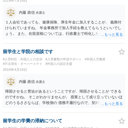
2019年7月19日
内藤 政信
弁護士
１人会社であっても、健康保険、厚生年金に加入することが、 義務付
けられていますね。 年金事務所で加入手続を教えてもらうといいでし
ょう。 また、在留資格については、行政書士で特化した人が何人も い
るので、まずは、そこから情報を得る方が先ですね。 弁護士で得意な
人は少ないですね。
留学生と学院の相談です
#入管対応・外国人との交渉
#入管書類の申請サポート
#外国人労働者
#不法滞在・オーバーステイ
#外国人の訴訟支援
2019年4月24日
内藤 政信
弁護士
帰国させると脅迫があるということですが、帰国させることが できる
のですかね。 そこがわかりませんが。 授業として成り立っていないほ
どのうるささならば、学校側の 債務不履行なので、契約解除、あるい
は授業料減額の請求 も可能であろと思いますね。 学校側の出方によっ
て、在留資格に問題が出るといけません から、その点が気になるとこ
ろですね。
留学生の学費の滞納について