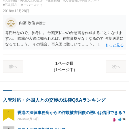
#入管対応・外国人との交渉
#在留資格
#入管書類の申請サポート
#不法滞在・オーバーステイ
2018年12月28日
内藤 政信
弁護士
専門外なので、参考に。 分割支払いの合意書を作成することになりま
すね。 除籍が入管に知られれば、在留資格がなくなるので 強制送還に
なるでしょう。 その場合、再入国は難しいでしょう。 したがって、結
婚ビザに変更を考えているのでしょう。 ビザの変更も、除籍だと難し
いように思いますね。
1ページ目
前へ
次へ
(1ページ中)
入管対応・外国人との交渉の法律Q&Aランキング
1
香港の法律事務所からの詐欺被害回復の誘いは信用できる？
16
2024年8月13日