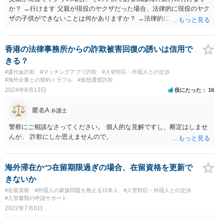
か？ →行けます 父親が現役のヤクザだった場合、法律的に現役のヤク
ザの子供ができないことは何かありますか？ →法律的に、ということ
であれば、ないかと思います。
香港の法律事務所からの詐欺被害回復の誘いは信用で
きる？
#還付金詐欺
#マッチングアプリ詐欺
#入管対応・外国人との交渉
#海外企業との契約トラブル
#仮想通貨詐欺
2024年8月13日
役にたった
16
匿名A
弁護士
警察にご相談なさってください。 個人的な見解ですし、断定はしませ
んが、 詐欺にしか思えませんので。
海外滞在かつ在留期限過ぎの場合、在留資格を更新で
きないか
#在留資格
#外国人の家族問題を抱える日本人
#入管対応・外国人との交渉
#入管書類の申請サポート
2022年7月8日