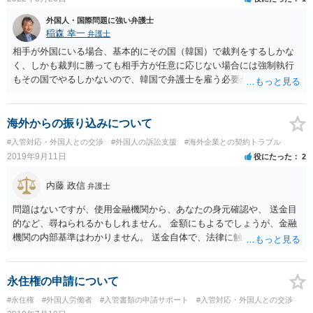
もしたほうがいいと思います
外国人・国際問題に強い弁護士
稲森 幸一
弁護士
相手が外国にいる場合、基本的にその国（韓国）で裁判をするしかな
く、しかも裁判に勝っても相手方が任意に応じない場合には強制執行
もその国でやるしかないので、韓国で弁護士を雇う必要が出てきそう
です。 それより、事情を説明してパスポートの再発行を求めることは
できないのでしょうか。 そちらのほうが早い気がします。
海外からの振り込みについて
#入管対応・外国人との交渉
#外国人の訴訟支援
#海外企業との契約トラブル
2019年9月11日
役にたった
2
内藤 政信
弁護士
問題はないですが、使用金融機関から、あなたの身元確認や、 送金目
的など、尋ねられるかもしれません。 金額にもよるでしょうが、金融
機関の内部基準はわかりません。 送金自体で、法律に触れたり、逮捕
はないですね。
永住権の申請について
#永住権
#外国人労働者
#入管書類の申請サポート
#入管対応・外国人との交渉