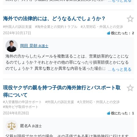
学生支援業務に精通しておりませんが、法人間の業務委託契約につ
き、契約書の作成・チェックを多く行った経験があります。
海外での法律的には、どうなるんでしょうか？
#外国人の訴訟支援
#海外企業との契約トラブル
#入管対応・外国人との交渉
2024年10月17日
役にたった
2
岡田 晃朝
弁護士
海外の方からしたらメールを複数送ることは、営業妨害的なことにな
るのでしょうか？それとかその他の罪になったり損害賠償とかになる
のでしょうか？ 異常な数とか異常な内容を送った場合はそういうこと
もあります。海外とあり、その国の法律がどうなっているのかわかり
ませんが、日本ではそうです。 しかし、現実には、あまりないかとは
思います。 お礼を送ったなら、もう伝っているでしょうから、今後
現役ヤクザの親を持つ子供の海外旅行とパスポート取
は、止めておけばよいでしょう。
得について
#入管書類の申請サポート
#外国人の訴訟支援
#入管対応・外国人との交渉
#海外ビザ取得サポート
2024年8月28日
役にたった
1
匿名A
弁護士
父親が現役でヤクザの場合、その子供である私は海外旅行に行けます