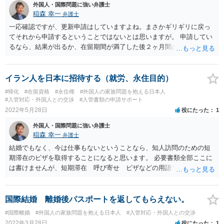
外国人・国際問題に強い弁護士
稲森 幸一
弁護士
一応確認ですが、更新申請はしていますよね。まさかギリギリに戻っ
てそれから申請するということではないとは思いますが。 申請してい
るなら、結果が出るか、在留期間が満了した後２ヶ月間のいずれか早
い日までは在留資格ありますので少々遅れても大丈夫だと思います。
コロナで２ヶ月も帰国が遅れることはまずないのではないでしょう
か。
イラン人を日本に招待する（就労、永住目的）
#帰化
#在留資格
#永住権
#外国人の家族問題を抱える日本人
#入管対応・外国人との交渉
#入管書類の申請サポート
2022年5月28日
役にたった
1
外国人・国際問題に強い弁護士
稲森 幸一
弁護士
結婚でもなく、今は仕事もないということなら、知人訪問のための短
期滞在のビザを取得することになると思います。 必要書類全部ここに
は書けませんが、短期滞在 呼び寄せ ビザなどの用語で検索すると
あなたが日本で用意する物と本人が自分で用意するものが出てきま
す。 それらを揃えて、イランにある日本大使館ににビザを申請するこ
とになります。 期間は通常９０日、３０日、あるいは１５日ですが、
国際結婚 離婚後パスポートを返してもらえない。
今はコロナもあり刻々と状況が変わっているので、事前に外務省や大
#国際離婚
#外国人の家族問題を抱える日本人
#入管対応・外国人との交渉
使館に問い合わせたほうがいいかもしれません。ネットでの情報収集
2022年3月28日
役にたった
1