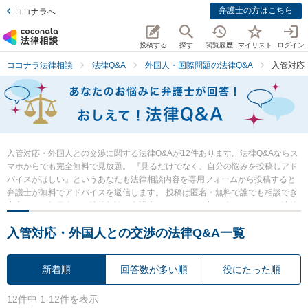
弁護士の方はこちら
ココナラへ
投稿する
探す
閲覧履歴
マイリスト
ログイン
ココナラ法律相談
法律Q&A
外国人・国際問題の法律Q&A
入管対応
入管対応・外国人との交渉に関する法律Q&Aが12件あります。法律Q&Aならス
マホからでも完全無料で見放題。 『見るだけでなく、自分の悩みを投稿しアド
バイスがほしい』というあなたも法律相談内容を専用フォームから投稿すると
弁護士が無料でアドバイスを返信します。 投稿は匿名・無料で誰でも相談でき
安心です。毎日多くの法律相談に弁護士がアドバイス中。 今すぐあなたの法律
の悩み・質問を検索・投稿し弁護士の知恵を借りて解決の一歩を踏み出しまし
入管対応・外国人との交渉の法律Q&A一覧
ょう。
新着順
回答数が多い順
役にたった順
12件中 1-12件を表示