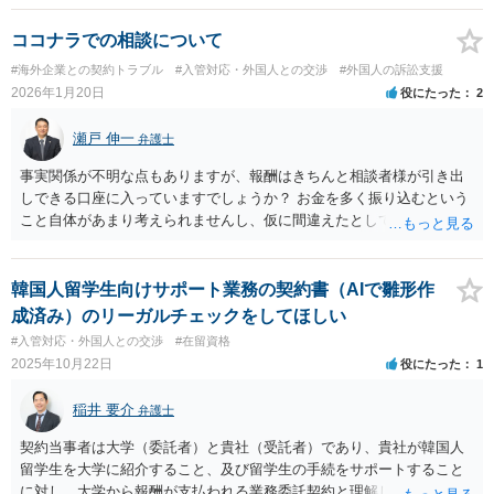
ココナラでの相談について
#海外企業との契約トラブル
#入管対応・外国人との交渉
#外国人の訴訟支援
2026年1月20日
役にたった
2
瀬戸 伸一
弁護士
事実関係が不明な点もありますが、報酬はきちんと相談者様が引き出
しできる口座に入っていますでしょうか？ お金を多く振り込むという
こと自体があまり考えられませんし、仮に間違えたとしても、海外の
銀行預金口座に現金で振り込んで返金というのが通常と思いますの
で、paypayを使うというのは、話として怪しい感じがします。 絶対に
損のないように行動されるとよいと思われます。
韓国人留学生向けサポート業務の契約書（AIで雛形作
成済み）のリーガルチェックをしてほしい
#入管対応・外国人との交渉
#在留資格
2025年10月22日
役にたった
1
稲井 要介
弁護士
契約当事者は大学（委託者）と貴社（受託者）であり、貴社が韓国人
留学生を大学に紹介すること、及び留学生の手続をサポートすること
に対し、大学から報酬が支払われる業務委託契約と理解しました。 留