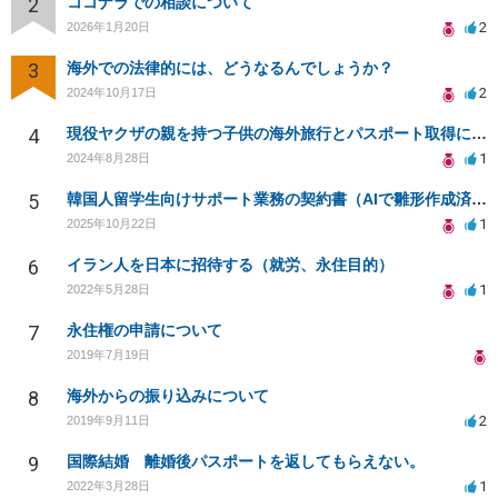
2
ココナラでの相談について
2
2026年1月20日
3
海外での法律的には、どうなるんでしょうか？
2
2024年10月17日
4
現役ヤクザの親を持つ子供の海外旅行とパスポート取得について
1
2024年8月28日
5
韓国人留学生向けサポート業務の契約書（AIで雛形作成済み）のリーガルチェックをしてほしい
1
2025年10月22日
6
イラン人を日本に招待する（就労、永住目的）
1
2022年5月28日
7
永住権の申請について
2019年7月19日
8
海外からの振り込みについて
2
2019年9月11日
9
国際結婚 離婚後パスポートを返してもらえない。
1
2022年3月28日