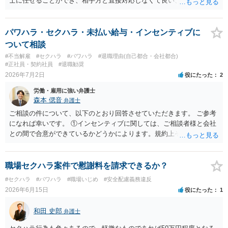
士に任せることができ、相手方と直接対応しなくて良い、というとこ
ろでしょうか。 デメリットは、費用がかかる点でしょう。 また、
請求は可能ですが、相手が任意に払うかどうかは分かりません。 ２
民事訴訟に証拠の制限はありませんが、秘密録音はプライバシー保護
パワハラ・セクハラ・未払い給与・インセンティブに
の観点から、裁判の証拠にする場合には注意が必要です(証拠排除され
ついて相談
る場合があります。)。 ３ 会社がどういう証拠に基づいて、誰が判断
#不当解雇
#セクハラ
#パワハラ
#退職理由(自己都合・会社都合)
したかわかりませんが、会社がセクハラ認定しなかったからといっ
#正社員・契約社員
#退職勧奨
て、裁判所も認定しないとは限りません。具体的な証拠とそれで認定
2026年7月2日
役にたった
2
できる事実次第です。 ４ SNS等で誹謗中傷したり、噂話を流したり
労働・雇用に強い弁護士
しないようにして下さい。そういう報復的なことをしなければ名誉毀
森本 偲音
弁護士
損にはなりません。反訴は貴女が加害行為をしなければ、通常は起こ
されません。 ５ 裁判をして、和解すれば和解金が入ります。 勝訴
ご相談の件について、以下のとおり回答させていただきます。 ご参考
判決を得て確定すれば、判決認容額を払ってもらいます。任意に支払
になれば幸いです。 ①インセンティブに関しては、ご相談者様と会社
わない場合には、給与や預貯金、不動産などの財産を差押えます。
との間で合意ができているかどうかによります。規約上そのような合
敗訴した場合、何も得られません。 ６ 弁護士費用は請求額や事件の
意が確認できれば請求できる可能性はあると考えます。 なお、合意
難易度によって変わります。また、現在は弁護士報酬は自由化されて
は口頭でも成立しますが、裁判等で争点となった場合には録音等の証
いますので、依頼する弁護士によっても費用は変わってきます。
拠がない限り立証が困難となり、請求が認められない可能性がござい
職場セクハラ案件で慰謝料を請求できるか？
ます。 ②未払給与に関しては労務を提供しているのにもかかわらず支
#セクハラ
#パワハラ
#職場いじめ
#安全配慮義務違反
払われていない場合は、契約違反となりますので請求可能かと存じま
2026年6月15日
役にたった
1
す。 ③休日・時間外労働については、休日・時間外労働があったこと
を示す証拠があるかまずは確認する必要があるかと存じます。 ④パワ
和田 史郎
弁護士
ハラ・セクハラに関しては、具体的な言動の内容によって判断が分か
れますので、録音データやLINEでのやり取り等を確認する必要がある