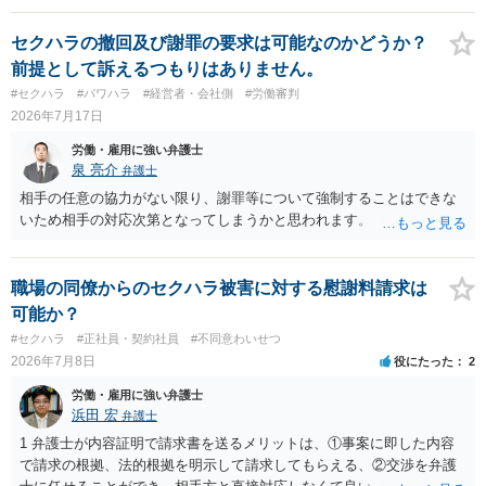
セクハラの撤回及び謝罪の要求は可能なのかどうか？
前提として訴えるつもりはありません。
#セクハラ
#パワハラ
#経営者・会社側
#労働審判
2026年7月17日
労働・雇用に強い弁護士
泉 亮介
弁護士
相手の任意の協力がない限り、謝罪等について強制することはできな
いため相手の対応次第となってしまうかと思われます。
職場の同僚からのセクハラ被害に対する慰謝料請求は
可能か？
#セクハラ
#正社員・契約社員
#不同意わいせつ
2026年7月8日
役にたった
2
労働・雇用に強い弁護士
浜田 宏
弁護士
1 弁護士が内容証明で請求書を送るメリットは、①事案に即した内容
で請求の根拠、法的根拠を明示して請求してもらえる、②交渉を弁護