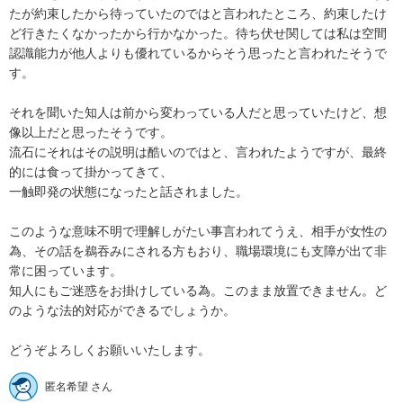
たが約束したから待っていたのではと言われたところ、約束したけ
ど行きたくなかったから行かなかった。待ち伏せ関しては私は空間
認識能力が他人よりも優れているからそう思ったと言われたそうで
す。

それを聞いた知人は前から変わっている人だと思っていたけど、想
像以上だと思ったそうです。

流石にそれはその説明は酷いのではと、言われたようですが、最終
的には食って掛かってきて、

一触即発の状態になったと話されました。

このような意味不明で理解しがたい事言われてうえ、相手が女性の
為、その話を鵜吞みにされる方もおり、職場環境にも支障が出て非
常に困っています。

知人にもご迷惑をお掛けしている為。このまま放置できません。ど
のような法的対応ができるでしょうか。

どうぞよろしくお願いいたします。
匿名希望 さん