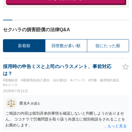
セクハラの損害賠償の法律Q&A
新着順
回答数が多い順
役にたった順
採用時の申告ミスと上司のハラスメント、事前対応
は？
#退職勧奨
#退職理由(自己都合・会社都合)
#パワハラ
#労働・雇用契約違反
#セクハラ
2026年7月31日
匿名A
弁護士
ご相談の内容は個別具体的事情を確認しないと判断しようがありませ
ん。 ココナラで労働問題を取り扱う弁護士に個別相談をされることを
お薦めします。