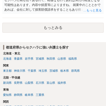
セクハラ行為も色々あるので、軽微なものであれば50万円程度となる
かと存じます。 ⑤退職勧奨については退職する意思がないのであれば
可能性はあります。内容や頻度等によりますね。 就業中のこととかで
きっぱりと断ればよく、解雇については不当な解雇である場合には解
あれば、会社に対して損害賠償請求をすることもあり得ます。
雇無効を争うなどの対応が考えられます。 回答としては以上になりま
すが、まずは、資料一式をご持参いただき最寄りの法律事務所にご相
談するか、労働基準監督署に相談する等の対応をしていただくことが
望ましいと考えます。
もっとみる
都道府県からセクハラに強い弁護士を探す
北海道・東北
北海道
青森県
岩手県
宮城県
秋田県
山形県
福島県
関東
東京都
神奈川県
千葉県
埼玉県
茨城県
栃木県
群馬県
北陸・甲信越
新潟県
長野県
山梨県
石川県
富山県
福井県
東海
愛知県
静岡県
岐阜県
三重県
関西