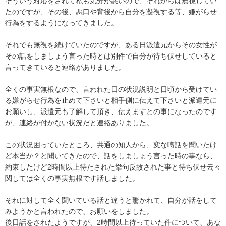
そういう対応をされて私も気分が悪いので、それからは無視してい
たのですが、その後、悪口や背後から自分を凝視する等、嫌がらせ
行為をするようになってきました。

それでも無視を続けていたのですが、ある日派遣元からその女性が
その話をしましょう言った時とは別件で自分が待ち伏せしていると
言ってきていると連絡がありました。

全くの事実無根なので、言われた日の状況説明と日頃から受けてい
る嫌がらせ行為を止めて下さいと相手側に伝えて下さいと派遣元に
お願いし、派遣元も了解して頂き、伝えますとの事になったのです
が、連絡が付かない状況だと連絡ありました。

この状況困っていたところ、共通の知人から、変な噂話を聞いたけ
ど本当か？と聞いてきたので、話をしましょう言った時の事なら、
約束したけど2時間以上待たされた挙句反故された事と待ち伏せ云々
関しては全くの事実無根です話しました。

それに対して全く聞いている話と違うと驚かれて、自分が話をして
みようかと言われたので、お願いをしました。

後日話をされたようですが、2時間以上待っていた件について、あな