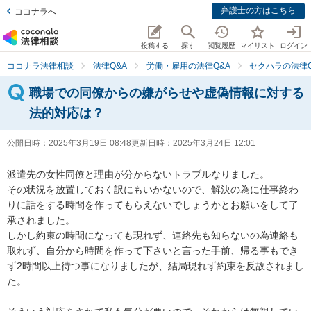
弁護士の方はこちら
ココナラへ
投稿する
探す
閲覧履歴
マイリスト
ログイン
ココナラ法律相談
法律Q&A
労働・雇用の法律Q&A
セクハラの法律Q
職場での同僚からの嫌がらせや虚偽情報に対する
法的対応は？
公開日時：
2025年3月19日 08:48
更新日時：
2025年3月24日 12:01
派遣先の女性同僚と理由が分からないトラブルなりました。

その状況を放置しておく訳にもいかないので、解決の為に仕事終わ
りに話をする時間を作ってもらえないでしょうかとお願いをして了
承されました。

しかし約束の時間になっても現れず、連絡先も知らないの為連絡も
取れず、自分から時間を作って下さいと言った手前、帰る事もでき
ず2時間以上待つ事になりましたが、結局現れず約束を反故されまし
た。
