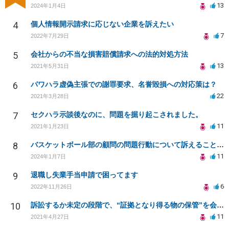
13
2024年1月4日
4
個人情報開示請求に応じない企業を訴えたい
7
2022年7月29日
5
会社からの不当な損害賠償請求への法的対処方法
13
2021年5月31日
6
パワハラ虚偽主張での謝罪要求、名誉毀損への対応策は？
22
2021年3月28日
7
セクハラ示談後なのに、問題を掘り起こされました。
11
2021年1月23日
8
バスケットボール部の顧問の問題行動について訴えることは可能でしょうか？
11
2024年1月7日
9
退職し失業手当申請で困ってます
6
2022年11月26日
10
訴訟するか未定の段階で、“証拠となり得る物の保管”を会社に応じてもらえる方法は在りますか?
11
2021年4月27日