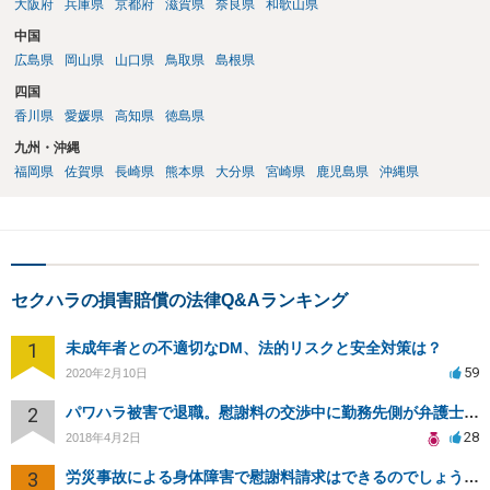
大阪府
兵庫県
京都府
滋賀県
奈良県
和歌山県
中国
広島県
岡山県
山口県
鳥取県
島根県
四国
香川県
愛媛県
高知県
徳島県
九州・沖縄
福岡県
佐賀県
長崎県
熊本県
大分県
宮崎県
鹿児島県
沖縄県
セクハラの損害賠償の法律Q&Aランキング
1
未成年者との不適切なDM、法的リスクと安全対策は？
59
2020年2月10日
2
パワハラ被害で退職。慰謝料の交渉中に勤務先側が弁護士を立ててきました
28
2018年4月2日
3
労災事故による身体障害で慰謝料請求はできるのでしょうか？