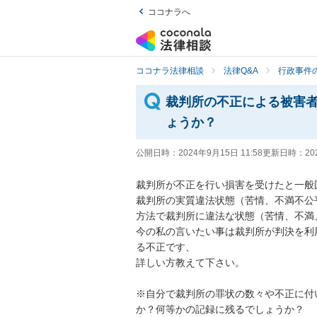
ココナラへ
ココナラ法律相談
法律Q&A
行政事件の
裁判所の不正による被害
ょうか？
公開日時：
2024年9月15日 11:58
更新日時：
20
裁判所が不正を行い損害を受けたと一般
裁判所の実質違法状態（苦情、不満不公
方法で裁判所に違法な状態（苦情、不満
今の私の言いたい事は裁判所が判決を利
る不正です、

詳しい方教えて下さい。

※自分で裁判所の罪状の数々や不正に付
か？何等かの記録に残るでしょうか？
