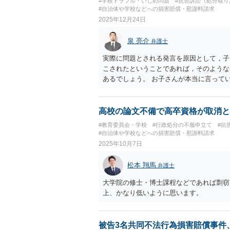
#学校トラブル・いじめ問題
#抗告訴訟（処分取り
#自治体や学校などへの損害賠償・慰謝料請求
2025年12月24日
泉 亮介
弁護士
実際に問題とされる発言を原因として，子
こされたということであれば，そのような
あるでしょう。 お子さんが本当に言って
るかと思われます。
高校の論文不備で高卒資格が取消と
#教育委員会・学校
#行政処分の不服申立て
#抗
#自治体や学校などへの損害賠償・慰謝料請求
2025年10月7日
松本 翔馬
弁護士
大学院の修士・博士課程などであれば剽窃
上、かなり低いように思います。
被告3名共同不法行為損害賠償事件