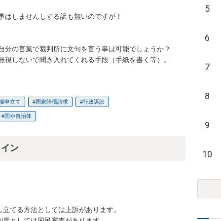
5
事はしませんしする訳も無いのですが！

6
自分の言葉で裁判所に文句を言う事は可能でしょうか？

無視しないで聞き入れてくれる手段（手紙を書く等）。
7
8
服申立て
国家賠償請求
行政訴訟
国や自治体
9
ライン
10
立てる方法としては上訴があります。

制度としては国民審査があります。