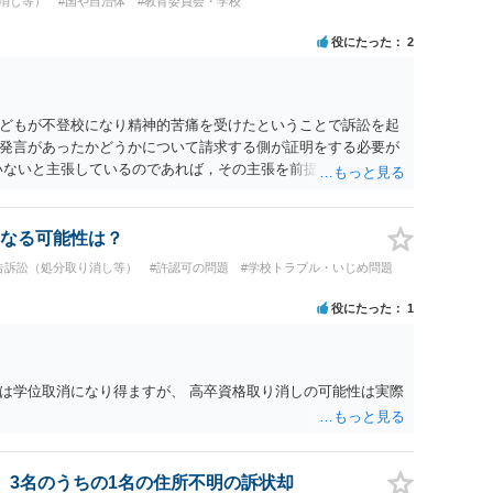
消し等）
#国や自治体
#教育委員会・学校
役にたった
2
どもが不登校になり精神的苦痛を受けたということで訴訟を起
発言があったかどうかについて請求する側が証明をする必要が
いないと主張しているのであれば，その主張を前提に争う形とな
なる可能性は？
告訴訟（処分取り消し等）
#許認可の問題
#学校トラブル・いじめ問題
役にたった
1
は学位取消になり得ますが、 高卒資格取り消しの可能性は実際
、3名のうちの1名の住所不明の訴状却