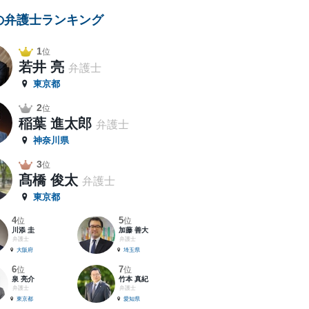
の弁護士ランキング
1
位
若井 亮
弁護士
東京都
2
位
稲葉 進太郎
弁護士
神奈川県
3
位
髙橋 俊太
弁護士
東京都
4
5
位
位
川添 圭
加藤 善大
弁護士
弁護士
大阪府
埼玉県
6
7
位
位
泉 亮介
竹本 真紀
弁護士
弁護士
東京都
愛知県