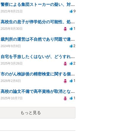
警察による集団ストーカーの疑い、対処法と相談先は？
9
2021年8月21日
高校生の息子が停学処分の可能性、処分取り消しの方法は？
1
2025年8月30日
裁判所の運営は不自然であり問題で違法性が隠れているのでは！
2
2024年9月8日
自宅を手放したくはないが、どうすれば良いか？
2
2025年3月26日
市のがん検診後の精密検査に関する個人情報の取り扱いについての権利は？
1
2026年2月6日
高校の論文不備で高卒資格が取消となる可能性は？
1
2025年10月7日
もっと見る