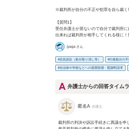
※裁判所が自分の不正や犯罪を自ら裁く
【質問1】

受任弁護士が居ないので自分で裁判所に
出来れば裁判所が相手してくれる様に！
jyaga さん
抗告訴訟（処分取り消し等）
行政処分の不
自治体や学校などへの損害賠償・慰謝料請求
弁護士からの回答タイム
匿名A
弁護士
裁判所の判決や訴訟手続きに異議を申し
最高裁判所の構造に異議を申し立てる