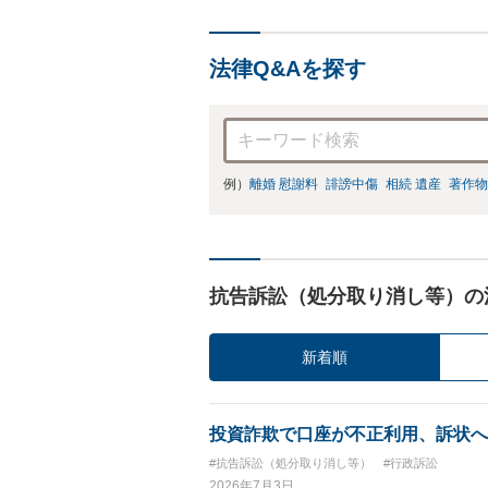
法律Q&Aを探す
例）
離婚 慰謝料
誹謗中傷
相続 遺産
著作物
抗告訴訟（処分取り消し等）の
新着順
投資詐欺で口座が不正利用、訴状へ
#抗告訴訟（処分取り消し等）
#行政訴訟
2026年7月3日