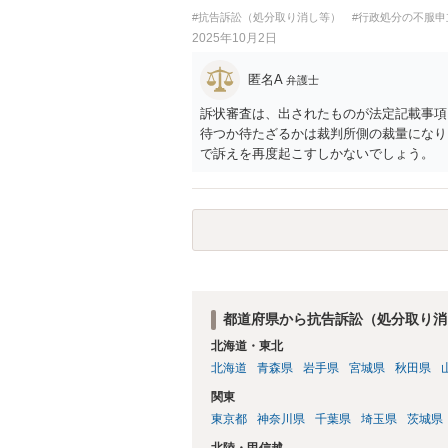
#抗告訴訟（処分取り消し等）
#行政処分の不服申
2025年10月2日
匿名A
弁護士
訴状審査は、出されたものが法定記載事項
待つか待たざるかは裁判所側の裁量になり
で訴えを再度起こすしかないでしょう。
都道府県から抗告訴訟（処分取り消
北海道・東北
北海道
青森県
岩手県
宮城県
秋田県
関東
東京都
神奈川県
千葉県
埼玉県
茨城県
北陸・甲信越