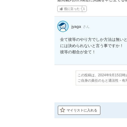
役に立った
1
jyaga
さん
全て彼等のやり方でしか方法は無い
には決められないと言う事ですか！

彼等の都合が全て！
この投稿は、2024年9月15日
ご自身の責任のもと適法性・有
マイリストに入れる