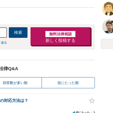
検索
無料法律相談
新しく投稿する
 違法
法律Q&A
回答数が多い順
役にたった順
の対応方法は？
役にたった
3