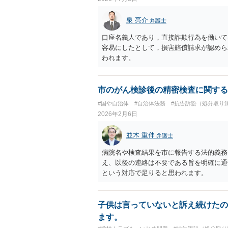
泉 亮介
弁護士
口座名義人であり，直接詐欺行為を働いて
容易にしたとして，損害賠償請求が認めら
われます。
市のがん検診後の精密検査に関する
#国や自治体
#自治体法務
#抗告訴訟（処分取り
2026年2月6日
並木 重伸
弁護士
病院名や検査結果を市に報告する法的義務
え、以後の連絡は不要である旨を明確に通
という対応で足りると思われます。
子供は言っていないと訴え続けたの
ます。