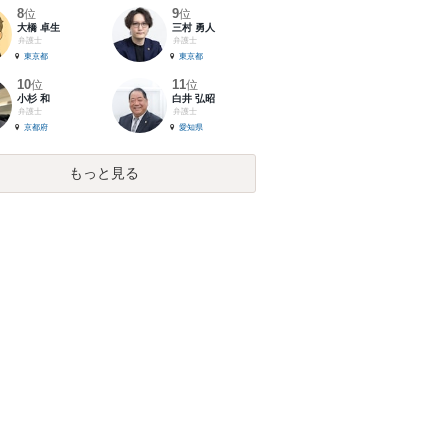
8
9
位
位
大橋 卓生
三村 勇人
弁護士
弁護士
東京都
東京都
10
11
位
位
小杉 和
白井 弘昭
弁護士
弁護士
京都府
愛知県
もっと見る