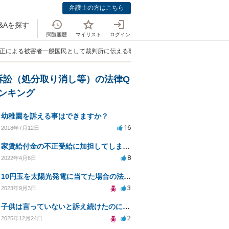
弁護士の方はこちら
&Aを探す
閲覧履歴
マイリスト
ログイン
不正による被害者一般国民として裁判所に伝える事は可能でしょうか？」
訴訟（処分取り消し等）の法律Q
ランキング
幼稚園を訴える事はできますか？
16
2018年7月12日
家賃給付金の不正受給に加担してしまいました。
8
2022年4月6日
10円玉を太陽光発電に当てた場合の法的責任について
3
2023年9月3日
子供は言っていないと訴え続けたのに加害者になり、慰謝料の請求をされ困っています。
2
2025年12月24日