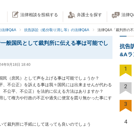
法律相談を投稿する
弁護士を探す
法律Q
法律Q&A
抗告訴訟（処分取り消し等）の法律Q&A
法律Q&A「裁判所の
者一般国民として裁判所に伝える事は可能でし
抗告
&A
24年9月18日 18:40
1
国民（庶民）として声を上げる事は可能でしょうか？

平、不公正）を訴える事は我々国民には出来ませんが代わる
2
、不公平、不公正）を法的に伝える方法はありますか？

用して権力や行政の不正や過失に便宜を図り無かった事にす
3
4
いて裁判所に手紙にして送っても良いのでしょう
