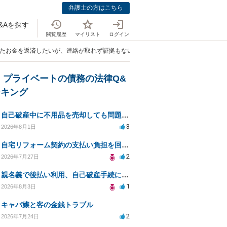
弁護士の方はこちら
&Aを探す
閲覧履歴
マイリスト
ログイン
りたお金を返済したいが、連絡が取れず証拠もない場合、どのように対処すればよい
・プライベートの債務の法律Q&
ンキング
自己破産中に不用品を売却しても問題ないか？
3
2026年8月1日
自宅リフォーム契約の支払い負担を回避する方法は？
2
2026年7月27日
親名義で後払い利用、自己破産手続に影響はあるか？
1
2026年8月3日
キャバ嬢と客の金銭トラブル
2
2026年7月24日