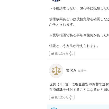
＞今後請求しない、SNS等に拡散しな
債権放棄あるいは債務免除を確認しな
が考えられます。

＞受取拒否である事を今後何かあった時
供託という方法が考えられます。
役に立った
1
匿名A
弁護士
現実（≠口頭）に現金書留や為替で送付
弁済供託を検討することになるかと思
役に立った
1