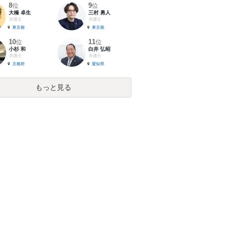
8
9
位
位
大橋 卓生
三村 勇人
弁護士
弁護士
東京都
東京都
10
11
位
位
小杉 和
白井 弘昭
弁護士
弁護士
京都府
愛知県
もっと見る