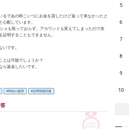
5
いるであの時こいつにお金を貸したけど返って来なかったと
6
と心配しています。

クショも取っておらず、アカウントも変えてしまったので友
を証明することもできません。

7
いです。

8
ことは可能でしょうか？

なら返金したいです。
9
10
時効の援用
信用情報回復
回答