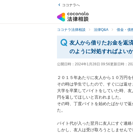
ココナラへ
ココナラ法律相談
法律Q&A
借金・債
友人から借りたお金を返
のように対処すればよい
公開日時：
2024年1月28日 09:56
更新日時：
20
２０１５年あたりに友人から１０万円を借
その時は学生でしたので、すぐには返せま
大学を卒業してバイトをしていた時、友
円を返してほしいと言われました。

その時、丁度バイトを始めたばかりで返
た。

バイト代が入った翌月に友人にすぐ連絡
しかし、友人は受け取ろうとしませんで