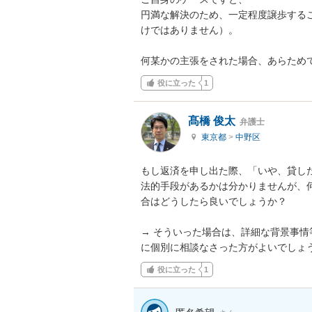
円満な解決のため、一定程度譲歩する
けではありません）。

何某かの主張をされた場合、あらため
役に立った
1
髙橋 俊太
弁護士
東京都
>
中野区
もし返済を申し出た際、「いや、貸した
法的手段があるかは分かりませんが、
合はどうしたら良いでしょうか？

→ そういった場合は、詳細な背景事
に個別に相談なさった方がよいでしょ
役に立った
1