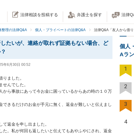
法律相談を投稿する
弁護士を探す
法律Q
務整理の法律Q&A
個人・プライベートの法律Q&A
法律Q&A「友人から借
済したいが、連絡が取れず証拠もない場合、ど
個人
か？
Aラ
25年6月30日 00:52
1
りました。

せんでした。

2
人から事故にあって今お金に困っているからあの時の１０万
3
金できるだけのお金が手元に無く、返金が難しいと伝えまし
4
して返金を申し出ました。

した。私が何回も返したいと伝えてもあやふやにされ、返金