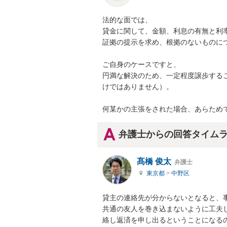
法的な面では、

貸金に関して、金額、利息の有無と利率
証拠の提示を求め、根拠のないものにつ
ご自身のケースですと、

円満な解決のため、一定程度譲歩する
けではありません）。

何某かの主張をされた場合、あらため
弁護士からの回答タイム
髙橋 俊太
弁護士
東京都
>
中野区
貸主の連絡先が分からないとなると、事
共通の友人を巻き込まないように工夫
絡し返済を申し出るということになる