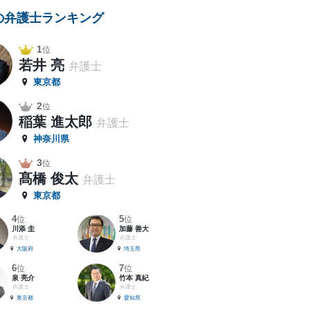
の弁護士ランキング
1
位
若井 亮
弁護士
東京都
2
位
稲葉 進太郎
弁護士
神奈川県
3
位
髙橋 俊太
弁護士
東京都
4
5
位
位
川添 圭
加藤 善大
弁護士
弁護士
大阪府
埼玉県
6
7
位
位
泉 亮介
竹本 真紀
弁護士
弁護士
東京都
愛知県