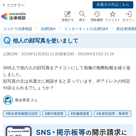
弁護士の方はこちら
ココナラへ
投稿する
探す
閲覧履歴
マイリスト
ログイン
ココナラ法律相談
法律Q&A
インターネットの法律Q&A
発信者情報
他人の顔写真を使いまして
公開日時：
2019年12月30日 11:00
更新日時：
2021年6月15日 21:34
SNS上で他の人の顔写真をアイコンにして画像の無断転載を繰り返
しました。

顔写真の主は弁護士に相談すると言っています。IPアドレスの特定
や訴えられるでしょうか？
匿名希望 さん
発信者情報開示請求
著作権侵害
肖像権侵害
名誉毀損罪・侮辱罪