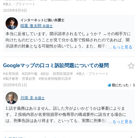
求は法律知識が不可欠ですが、それだけでは足りず、実務を踏まえた
#個人・プライベート
方法を選択することが重要です。
2026年8月4日
インターネットに強い弁護士
稲葉 進太郎
弁護士
本当に反省しています。開示請求されるでしょうか？ →その相手方に
向けたものだということが見て分かる形で投稿されたのであれば、開
示請求の対象となる可能性が高いでしょう。また、相手方の投稿した
文章からすると、実際に発信者情報開示請求がなされる可能性がある
と存じます。発信者情報開示請求が進むと、投稿に使った回線の契約
者のところに、意見照会がなされます。アカウント情報開示の場合
Googleマップの口コミ訴訟問題についての疑問
は、アカウントの登録メールに意見照会がなされます。 また、された
#名誉毀損
#誹謗中傷
#訴訟・損害賠償請求
#個人・プライベート
場合賠償金はいくらでしょうか。 →ケースバイケースであり、数万円
#風評被害・営業妨害
#発信者情報開示請求
から１００万単位まで様々でしょう。裁判外であれば交渉して相手方
2026年8月1日
役にたった
1
の請求額から減額することを試みることとなるでしょう。
川添 圭
弁護士
1.話す義務はありません。話した方がよいかどうかは事案によりま
す。 2.投稿内容が名誉毀損罪や侮辱罪の構成要件に該当する場合に
は、刑事告訴はあり得ます。といっても、実際に刑事告訴に動くかど
うかは事案によります。 3.これも事案によりますが、半年から1年程度
です。Googleは電話番号の開示請求もできることが多いので、少しで