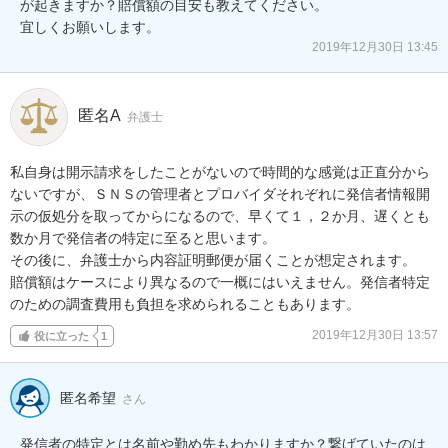
が起きますか？賠償額の目安も教えてください。

宜しくお願いします。
2019年12月30日 13:45
匿名A
弁護士
私自身は開示請求をしたことがないので時間的な感覚は正直分から
ないですが、ＳＮＳの管理者とプロバイダそれぞれに発信者情報開
示の仮処分を取ってからになるので、早くて１，２か月、遅くとも
数か月で発信者の特定に至ると思います。

その後に、弁護士から内容証明郵便が届くことが想定されます。

賠償額はケースにより異なるので一概にはいえません。発信者特定
のための調査費用も負担を求められることもあります。
2019年12月30日 13:57
役に立った
1
匿名希望
さん
発信者の特定とは名前や勤め先もわかりますか？繋げていたのは