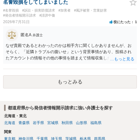
も特定可能になるよう、複数ルートで開示請求が行われることが多い
名誉毀損をしてしまいました
です。さらにいえば、利用者からの口コミ投稿の場合、開示請求者は
#名誉毀損
#訴訟・損害賠償請求
#加害者
#風評被害・営業妨害
ある程度対象者を特定できている（ただし証拠による裏付けか必要な
#発信者情報開示請求
#誹謗中傷
ので発信者情報開示請求をする）というケースが比較的多いと思われ
2026年7月31日
役にたった
1
ます。
匿名A
弁護士
なぜ貴殿であるとわかったのかは相手方に聞くしかありませんが、お
そらく、「近隣トラブルの腹いせ」という背景事情があり、投稿され
たアカウントの情報その他の事情を踏まえて情報収集した結果、この
ような投稿をするのは貴殿しかいないと推測したもので、これに対し
貴殿が投稿した事実を認めてしまったことで「答え合わせ」になって
しまったのではないでしょうか。 相手方の動きについても、相手方次
もっとみる
第ですので何とも言えません。公開の場で回答するには情報が乏し
く、ここで詳細を明らかにすることは事案の特定に繋がってしまうの
で、弁護士へ直接相談した方がよいです。
都道府県から発信者情報開示請求に強い弁護士を探す
北海道・東北
北海道
青森県
岩手県
宮城県
秋田県
山形県
福島県
関東
東京都
神奈川県
千葉県
埼玉県
茨城県
栃木県
群馬県