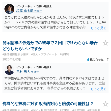
インターネットに強い弁護士
稲葉 進太郎
弁護士
全てが同じ人物の犯行かは分かりませんが、開示請求は可能でしょう
か？ →５ｃｈの方の開示請求は内容からして難しいでしょう。 XとIns
tagramの方は内容からして開示請求ができる可能性が高いでしょう。
ただ、アカウントが削除されていると開示請求は失敗する可能性が高
いでしょう。７月中にアカウントが削除されている場合、今から進め
ても失敗する可能性が高いように思われます。 相手を特定できた場
開示請求の仮処分での審尋で２回目で終わらない場合
合、相手に全ての弁護士費用を負担させることは可能でしょうか？ →
どうしたらいいですか
訴訟外の交渉で相手方が認めれば負担させることができるでしょう。
#発信者情報開示請求
#個人・プライベート
#被害者
訴訟で判決となった場合は、実際の弁護士費用が認められる場合と認
2026年8月3日
役にたった
7
められない場合があり何ともいえないところでしょう。
インターネットに強い弁護士
三村 勇人
弁護士
本件投稿記事の詳細が不明ですので、具体的なアドバイスはできませ
んが、開示請求はいずれも要件事実を立証する必要があります。 立証
責任は請求者側にあります。 相手方からの反論があっても、裁判官が
要件事実を満たしていると判断すれば、補充は求められません。 相手
方が口頭で反論したのは、仮処分は迅速性が要求されるためです。 書
面での反論となれば、より遅延する可能性がございます。 また、本件
侮辱的な投稿に対する法的対応と賠償の可能性は？
はXのため、APのIPアドレスの保存期間の問題もございます。 開示請
#発信者情報開示請求
#訴訟・損害賠償請求
#加害者
#名誉毀損
#誹謗中傷