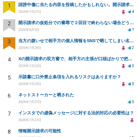
1
誹謗中傷に当たる内容を投稿したかもしれない。開示請求や民事刑事裁判に発展しうるのか教えて欲しい。
4
2026年7月27日
2
開示請求の仮処分での審尋で２回目で終わらない場合どうしたらいいですか
7
2026年8月3日
3
当方の腹いせで相手方の個人情報をSNSで晒してしまい名誉毀損させてしまったかもしれない
2
2026年7月29日
4
Xの開示請求の双方審で、相手方の主張が口頭ばかりで把握しきれません
3
2026年7月22日
5
示談書に口外禁止条項を入れるリスクはありますか？
5
2026年7月23日
6
ネットストーカーと晒された
3
2026年7月27日
7
インスタでの虚偽メッセージに対する法的対応の必要性は？
2026年7月27日
8
情報開示請求の可能性