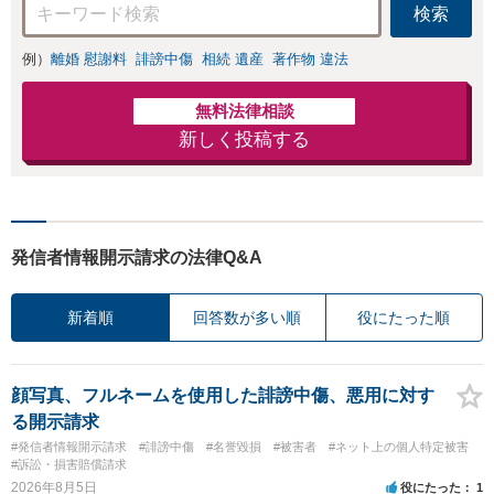
検索
例）
離婚 慰謝料
誹謗中傷
相続 遺産
著作物 違法
無料法律相談
新しく投稿する
発信者情報開示請求の法律Q&A
新着順
回答数が多い順
役にたった順
顔写真、フルネームを使用した誹謗中傷、悪用に対す
る開示請求
#発信者情報開示請求
#誹謗中傷
#名誉毀損
#被害者
#ネット上の個人特定被害
#訴訟・損害賠償請求
2026年8月5日
役にたった
1