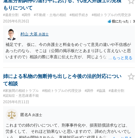
遺産分割調停の進行中における、代理人弁護士の見積
裁判官が審判で強制的に共有分割を命じる可能性はどの程度あるので
もりについて
しょうか。 ３．現在の状況において、調停委員の強引な誘導に流され
#遺産分割
#調停
#不動産・土地の相続
#相続手続き
#相続トラブルの代理交渉
ず、共有分割を確実に避けるために、今から取れるその他の法的な手
2026年6月26日
役にたった
3
段や主張の組み立て方があれば教えていただきたいです。 共有分割
を避ける方法は、共有ではだめだということだけを主張しても 避けら
村山 大基
弁護士
れません。 本件遺産分割では、共有分割以外のあなたが希望する分割
方法が、 共有分割よりも適切で、その方法が可能であることを 主張立
補足です。 仮に、今の弁護士と料金をめぐって意見の違いや不信感が
証していく必要があります。 そのためには、その土地建物は、現在
あったのなら、 そこは（公開の掲示板だとあまり詳しく言えないと思
どのように使用されていて、今後どのようにしていくのか 不動産の
いますので）相談の際に率直に伝えた方が、 同じようなトラブルを避
評価額がいくらで、遺産全体の中でどのような位置を占めるか 相続
ける上で重要だと思います。
人は何人いて、どのような遺産分割方法を希望しているのか などの
詳しい事情が分からなければ あなたの希望する分割方法が適切で、そ
姉による私物の無断持ち出しと今後の法的対応につい
の方法を取ることが可能かどうか わかりません。 弁護士に面談で詳し
て相談
い事情を話して相談された方がよいと思います。
#家族間の相続トラブル
#相続トラブルの代理交渉
#調停
#協議
#遺産分割
#認知症・意思疎通不能
2026年6月11日
匿名A
弁護士
これまでの姉の行いについて、刑事事件化や、損害賠償請求などは、
労多くして、 それほど効果ないと思いますので、諦めた方がいいでし
ょう。 相続が開始されたら、直接対応せずに代理人を立てるなどし