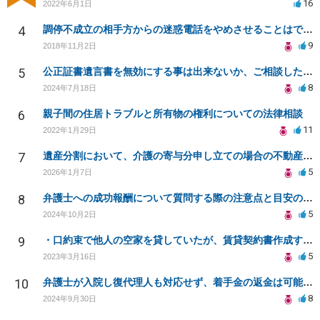
16
2022年6月1日
4
調停不成立の相手方からの迷惑電話をやめさせることはできますか？
9
2018年11月2日
5
公正証書遺言書を無効にする事は出来ないか、ご相談したいです。
8
2024年7月18日
6
親子間の住居トラブルと所有物の権利についての法律相談
11
2022年1月29日
7
遺産分割において、介護の寄与分申し立ての場合の不動産査定について。
5
2026年1月7日
8
弁護士への成功報酬について質問する際の注意点と目安の確認方法
5
2024年10月2日
9
・口約束で他人の空家を貸していたが、賃貸契約書作成すると権利が強固になりますか？
5
2023年3月16日
10
弁護士が入院し復代理人も対応せず、着手金の返金は可能か？
8
2024年9月30日