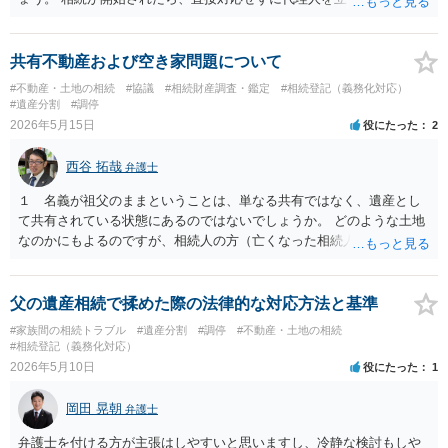
て、手続を進めたらいいでしょう。
共有不動産および空き家問題について
#不動産・土地の相続
#協議
#相続財産調査・鑑定
#相続登記（義務化対応）
#遺産分割
#調停
2026年5月15日
役にたった
2
西谷 拓哉
弁護士
１ 名義が祖父のままということは、単なる共有ではなく、遺産とし
て共有されている状態にあるのではないでしょうか。 どのような土地
なのかにもよるのですが、相続人の方（亡くなった相続人がおられる
場合は、代襲相続人）の連絡先等判明しているようであれば 遺産分割
の申立てを行うことが考えられます。 たとえば、みなが要らない土地
建物ということであれば、遺産分割協議の中で、申立人のお父様が全
父の遺産相続で揉めた際の法律的な対応方法と基準
て権利を無償で取得して 今後は、お父様で必要な対応を行うと提案す
#家族間の相続トラブル
#遺産分割
#調停
#不動産・土地の相続
ることなどは一つ考えられるかなと思います。 なお、遺産としての共
#相続登記（義務化対応）
有と、通常の共有が混在している場合はまた少し話が変わってきます
2026年5月10日
役にたった
1
のでご留意ください。 ２ 法テラスの利用については各法律事務所に
直接お尋ねされるとよいと思います。一定の収入や預貯金がお父さま
岡田 晃朝
弁護士
にある場合は ご利用が難しい場合があります。
弁護士を付ける方が主張はしやすいと思いますし、冷静な検討もしや