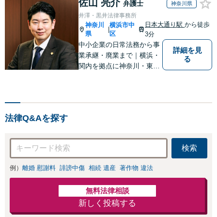
佐山 亮介
弁護士
神奈川県
井澤・黒井法律事務所
日本大通り駅
から徒歩
神奈川
横浜市中
|
県
区
3分
中小企業の日常法務から事
詳細を見
業承継・廃業まで｜横浜・
る
関内を拠点に神奈川・東京
対応【休日・夜間面談可】
【日本大通り駅3分】
法律Q&Aを探す
検索
例）
離婚 慰謝料
誹謗中傷
相続 遺産
著作物 違法
無料法律相談
新しく投稿する