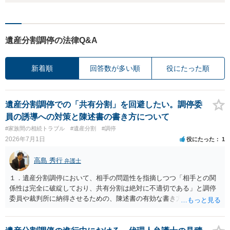
遺産分割調停の法律Q&A
新着順
回答数が多い順
役にたった順
遺産分割調停での「共有分割」を回避したい。調停委
員の誘導への対策と陳述書の書き方について
#家族間の相続トラブル
#遺産分割
#調停
2026年7月1日
役にたった
1
高島 秀行
弁護士
１．遺産分割調停において、相手の問題性を指摘しつつ「相手との関
係性は完全に破綻しており、共有分割は絶対に不適切である」と調停
委員や裁判所に納得させるための、陳述書の有効な書き方やポイント
はありますでしょうか。 ２．もし調停が不成立となり「審判」に移行
した場合、調停委員が裁判官に対して「共有分割が有効な解決策であ
る」という意見を出すことは実務上よくあることでしょうか。また、