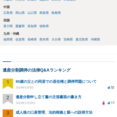
中国
広島県
岡山県
山口県
鳥取県
島根県
四国
香川県
愛媛県
高知県
徳島県
九州・沖縄
福岡県
佐賀県
長崎県
熊本県
大分県
宮崎県
鹿児島県
沖縄県
遺産分割調停の法律Q&Aランキング
1
90歳の父との同居での居住権と調停問題について
52
2018年5月9日
2
遺産分割申し立て書の主張書面の書き方
17
2019年1月29日
3
成人後の口座管理、法的根拠と親への説得方法