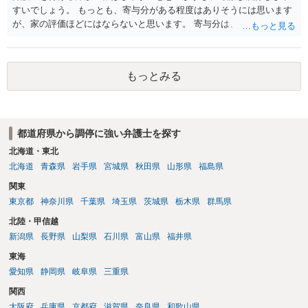
すいでしょう。 もっとも、寄与分がある程度はありそうには思います
が、家の評価ほどにはならないと思います。 寄与分は、それを外部の
介護サービスにたのんだ場合にかかる費用程度分を請求できるもので
すから、そこまで大きな額になることはあまりありません。 まずはご
相談からでは無いでしょうか。
もっとみる
都道府県から調停に強い弁護士を探す
北海道・東北
北海道
青森県
岩手県
宮城県
秋田県
山形県
福島県
関東
東京都
神奈川県
千葉県
埼玉県
茨城県
栃木県
群馬県
北陸・甲信越
新潟県
長野県
山梨県
石川県
富山県
福井県
東海
愛知県
静岡県
岐阜県
三重県
関西
大阪府
兵庫県
京都府
滋賀県
奈良県
和歌山県