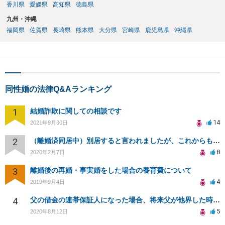
香川県
愛媛県
高知県
徳島県
九州・沖縄
福岡県
佐賀県
長崎県
熊本県
大分県
宮崎県
鹿児島県
沖縄県
同性婚の法律Q&Aランキング
1
結婚詐欺に関しての相談です
14
2021年9月30日
2
（離婚済同居中）別居すると言われましたが、これからも子供と同居はしたいです。
8
2020年2月7日
3
離婚後の再婚・事実婚をした場合の養育費について
4
2019年9月4日
4
父の借金の連帯保証人になった場合、将来父が他界した時、相続放棄すれば返済義務は無くなるのでしょうか？
5
2020年8月12日