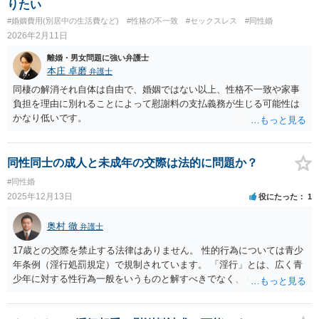
りたい
#婚姻費用(別居中の生活費など)
#性格の不一致
#セックスレス
#同性婚
2026年2月11日
離婚・男女問題に強い弁護士
本庄 卓磨
弁護士
同棲の解消それ自体は自由で、婚姻ではない以上、性格不一致や家事
負担を理由に別れることによって慰謝料の支払義務が生じる可能性は
かなり低いです。
同性同士の成人と未成年の交際は法的に問題か？
#同性婚
2025年12月13日
役にたった
1
奥村 徹
弁護士
17歳との交際を禁止する法律はありません。 性的行為については青少
年条例（淫行処罰規定）で規制されています。 「淫行」とは、広く青
少年に対する性行為一般をいうものと解すべきでなく、 ①青少年を誘
惑し、威迫し、欺罔し又は困惑させる等その心身の未成熟に乗じた不
当な手段により行う性交又は性交類似行為のほか ②青少年を単に自己