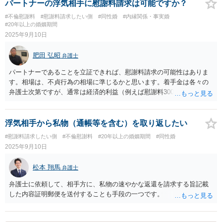
の性的欲望を満足させるための対象として扱つているとしか認められ
パートナーの浮気相手に慰謝料請求は可能ですか？
ないような性交又は性交類似行為をいうものと解するのが相当であ
#不倫慰謝料
#慰謝料請求したい側
#同性婚
#内縁関係・事実婚
る。（最大判S60.10.23） という判例があるので、同性間のわいせつ
#20年以上の婚姻期間
行為にも適用されると考えられます
2025年9月10日
肥田 弘昭
弁護士
パートナーであることを立証できれば、慰謝料請求の可能性はありま
す。相場は、不貞行為の相場に準じるかと思います。着手金は各々の
弁護士次第ですが、通常は経済的利益（例えば慰謝料300万円）であれ
ばその8パーセントないし10パーセント程度が着手金（税別）になるか
と思います。ご参考にしてください。
浮気相手から私物（通帳等を含む）を取り返したい
#慰謝料請求したい側
#不倫慰謝料
#20年以上の婚姻期間
#同性婚
2025年9月10日
松本 翔馬
弁護士
弁護士に依頼して、相手方に、私物の速やかな返還を請求する旨記載
した内容証明郵便を送付することも手段の一つです。