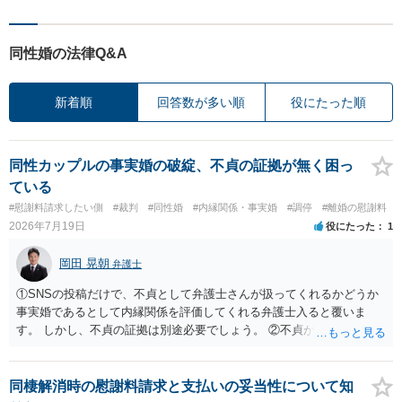
同性婚の法律Q&A
新着順
回答数が多い順
役にたった順
同性カップルの事実婚の破綻、不貞の証拠が無く困っ
ている
#慰謝料請求したい側
#裁判
#同性婚
#内縁関係・事実婚
#調停
#離婚の慰謝料
2026年7月19日
役にたった
1
岡田 晃朝
弁護士
①SNSの投稿だけで、不貞として弁護士さんが扱ってくれるかどうか
事実婚であるとして内縁関係を評価してくれる弁護士入ると覆いま
す。 しかし、不貞の証拠は別途必要でしょう。 ②不貞が認められない
のであれば、こちらが別れを承諾してはいるが、一方的な事実婚の解
消にあたるかどうか そこは協議の余地はあるかもしれませんが、離婚
の場合も相互に帰責性が無ければ（立証できなければ）、慰謝料など
同棲解消時の慰謝料請求と支払いの妥当性について知
は無いので、意味があるかでしょうね。