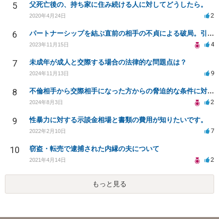
5
父死亡後の、持ち家に住み続ける人に対してどうしたら。
2
2020年4月24日
6
パートナーシップを結ぶ直前の相手の不貞による破局。引っ越し。引っ越し代は請求できませんか。
4
2023年11月15日
7
未成年が成人と交際する場合の法律的な問題点は？
9
2024年11月13日
8
不倫相手から交際相手になった方からの脅迫的な条件に対する法的対応について相談したい
2
2024年8月3日
9
性暴力に対する示談金相場と書類の費用が知りたいです。
7
2022年2月10日
10
窃盗・転売で逮捕された内縁の夫について
2
2021年4月14日
もっと見る