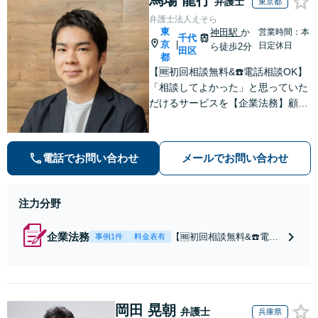
弁護士
東京都
弁護士法人えそら
東
神田駅
か
営業時間：本
千代
京
|
日定休日
ら徒歩2分
田区
都
【🆓初回相談無料&☎️電話相談OK】
「相談してよかった」と思っていた
だけるサービスを【企業法務】顧問
契約月額9,800円〜。低コスト・縛
りなし・相談回数無制限を叶えた企
業法務プラン
電話でお問い合わせ
メールでお問い合わせ
注力分野
企業法務
【🆓初回相談無料&☎️電話
事例1件
料金表有
相談OK】顧問契約月額9,8
00円〜｜顧問契約300社以
上の豊富な実績！契約の縛
りなし／相談回数無制限／
岡田 晃朝
低コストではじめられるサ
弁護士
兵庫県