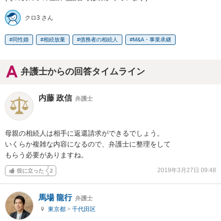
クロ3 さん
同性婚
相続放棄
債務者の相続人
M&A・事業承継
弁護士からの回答タイムライン
内藤 政信
弁護士
母親の相続人は相手に返還請求ができるでしょう。

いくらか複雑な内容になるので、弁護士に整理をして

もらう必要がありますね。
2019年3月27日 09:48
役に立った
2
馬場 龍行
弁護士
東京都
>
千代田区