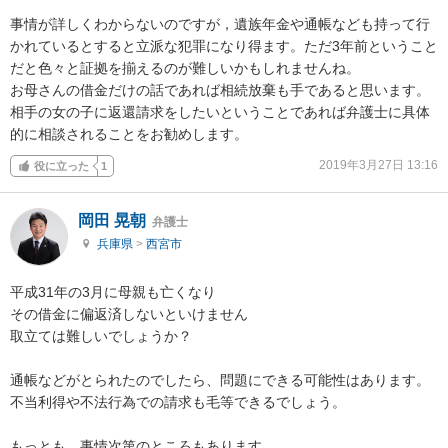
事情が詳しくわからないのですが，遺族年金や通帳なども持って行
かれているとすると立派な犯罪になり得ます。ただ3年前ということ
だと色々と証拠を揃えるのが難しいかもしれませんね。

お母さんの借金だけの話であれば相続放棄も手であると思います。

相手の女の子に返還請求をしたいということであれば弁護士に具体
的に相談されることをお勧めします。
2019年3月27日 13:16
役に立った
1
岡田 晃朝
弁護士
兵庫県
>
西宮市
平成31年の3月に母親も亡くなり

その借金に偏返済しないといけません

取立ては難しいでしょうか？

通帳などがとられたのでしたら、問題にできる可能性はあります。

不当利得や不法行為での請求も毛等できるでしょう。

もっとも、事情次第のところもあります。
