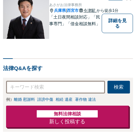
ブスク型企業法務。経験豊
あさがお法律事務所
富な弁護士が丁寧に対応。
兵庫県
西宮市
今津駅
から徒歩1分
|
【神田駅4分】
「土日夜間相談対応」「民
詳細を見
事専門」「借金相談無料」
る
法律Q&Aを探す
検索
例）
離婚 慰謝料
誹謗中傷
相続 遺産
著作物 違法
無料法律相談
新しく投稿する