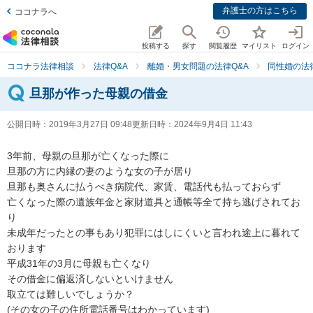
弁護士の方はこちら
ココナラへ
投稿する
探す
閲覧履歴
マイリスト
ログイン
ココナラ法律相談
法律Q&A
離婚・男女問題の法律Q&A
同性婚の法
旦那が作った母親の借金
公開日時：
2019年3月27日 09:48
更新日時：
2024年9月4日 11:43
3年前、母親の旦那が亡くなった際に

旦那の方に内縁の妻のような女の子が居り

旦那も奥さんに払うべき病院代、家賃、電話代も払っておらず

亡くなった際の遺族年金と家財道具と通帳等全て持ち逃げされてお
り

未成年だったとの事もあり犯罪にはしにくいと言われ途上に暮れて
おります

平成31年の3月に母親も亡くなり

その借金に偏返済しないといけません

取立ては難しいでしょうか？

(その女の子の住所電話番号はわかっています)