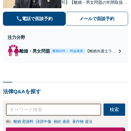
可】【離婚・男女問題の年間取扱件
数100件以上】 離婚や男女問題で泣
き寝入りしたくないという方は是非
電話で面談予約
メールで面談予約
ご相談ください。
注力分野
離婚・男女問題
【離婚弁護士ラン
事例10件
料金表有
キング全国１位
獲得経験あり】
【初回相談料１時
間１万１０００
円】【離婚・不倫
問題に特化／実績
法律Q&Aを探す
多数】財産分与、
慰謝料、養育費等
で金銭的に満足で
検索
きる解決を目指し
ます。
例）
離婚 慰謝料
誹謗中傷
相続 遺産
著作物 違法