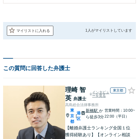
1人が
マイリストしています
マイリストに入れる
この質問に回答した弁護士
理崎 智
東京都
インタビュ
ーを見る
英
弁護士
高島総合法律事務所
東
新橋駅
か
営業時間：10:00~
港
京
|
22:00（平日）
ら徒歩3分
区
都
【離婚弁護士ランキング全国１位
獲得経験あり】【オンライン相談