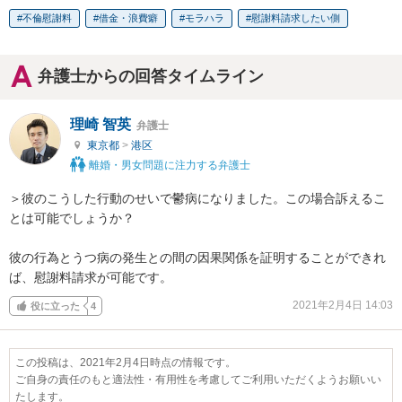
不倫慰謝料
借金・浪費癖
モラハラ
慰謝料請求したい側
弁護士からの回答タイムライン
理崎 智英
弁護士
東京都
>
港区
離婚・男女問題に注力する弁護士
＞彼のこうした行動のせいで鬱病になりました。この場合訴えるこ
とは可能でしょうか？

彼の行為とうつ病の発生との間の因果関係を証明することができれ
ば、慰謝料請求が可能です。
2021年2月4日 14:03
役に立った
4
この投稿は、2021年2月4日時点の情報です。
ご自身の責任のもと適法性・有用性を考慮してご利用いただくようお願いい
たします。