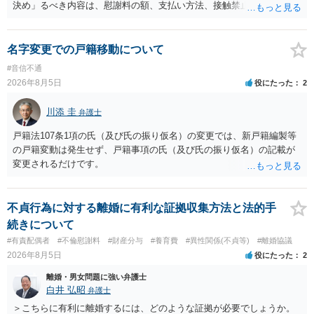
決め」るべき内容は、慰謝料の額、支払い方法、接触禁止条項、口外
禁止条項、被害届けを出さない約束、事実の確認、謝罪文言、などに
なると思います。 おそらく、警察が事件化できないと述べた理由の一
つに、相手が、性的関係を否定したか、合意の上だったと虚偽の供述
名字変更での戸籍移動について
をしたかがあると思われます。 そうすると、相手は、示談書を交わし
#音信不通
取り決めを行う意思はないと考えたほうが良いでしょう。 もし相手が
2026年8月5日
役にたった
2
示談書を交わす意思があるのでしたら、上記の内容を入れれるだけ示
談書に入れてください。 ＞・この出来事によって関わった病院への相
川添 圭
弁護士
談や報告はなぜ名誉毀損になるのか。 ただちに名誉棄損には当たりま
せんが、何人もの人に話すと名誉棄損になりえます。 また、業務妨害
戸籍法107条1項の氏（及び氏の振り仮名）の変更では、新戸籍編製等
や不法行為に当たる可能性もあります。 名誉棄損（民事、刑事とも）
の戸籍変動は発生せず、戸籍事項の氏（及び氏の振り仮名）の記載が
は「公然」（不特定又は多数）と「事実」（相手の社会的外務的名誉
変更されるだけです。
を棄損する内容の事実、侮辱とは異なる）を摘示することで成立しま
す。 この事実は、原則的に、「真実」でも該当してしまいます。 です
ので、相談者さんが、病院担当者1人に話すだけでは公然性を欠きます
不貞行為に対する離婚に有利な証拠収集方法と法的手
ので、名誉棄損には当たりません。ただし、さらに多くの人に相談し
続きについて
てしまうと、たとえそれが真実であっても名誉棄損に当たる可能性が
#有責配偶者
#不倫慰謝料
#財産分与
#養育費
#異性関係(不貞等)
#離婚協議
生じることになります。 また、相談者さんが病院に相談することによ
2026年8月5日
役にたった
2
り、相手に仕事上の不利益を与えたり、精神的苦痛を与えると、業務
妨害や不法行為（慰謝料の対象）になりますが、その内容が真実であ
離婚・男女問題に強い弁護士
れば、正当行為として許されます。 ただし、真実かどうかは、相談者
白井 弘昭
弁護士
さんが立証しなければならず、ラインの内容等だけでは、相談者さん
＞こちらに有利に離婚するには、どのような証拠が必要でしょうか。
の合意を全うすることができない状況（不同意性）だったかの立証が