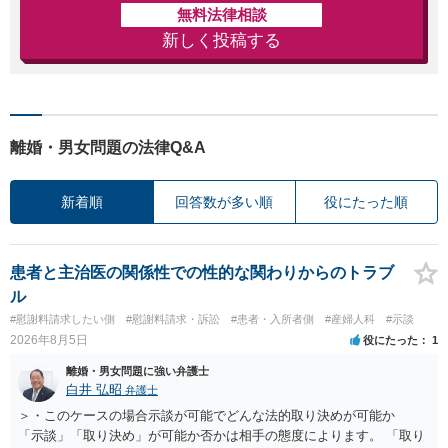
無料法律相談
新しく投稿する
離婚・男女問題の法律Q&A
新着順
回答数が多い順
役にたった順
患者と主治医の関係性での性的な関わりからのトラブ
ル
#慰謝料請求したい側
#慰謝料請求・訴訟
#患者・入所者側
#産婦人科
#示談
2026年8月5日
役にたった
1
離婚・男女問題に強い弁護士
白井 弘昭
弁護士
＞・このケースの場合示談が可能でどんな法的取り決めが可能か
「示談」「取り決め」が可能か否かは相手の態度によります。 「取り