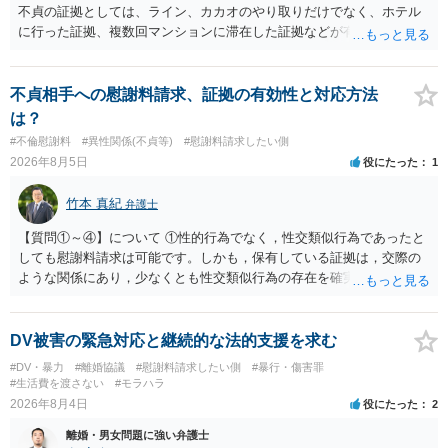
不貞の証拠としては、ライン、カカオのやり取りだけでなく、ホテル
難しい状況のように思われます。 もちろん、医師としては恥ずべき行
に行った証拠、複数回マンションに滞在した証拠などが有効です。 不
為ですし、許されないと思いますが、かえって相談者さんが攻撃対象
貞の証拠があれば、離婚をさらに有利に進める（離婚したい時期に離
にならないよう、十分ご注意ください。 以上、ご参考まで。
婚する、慰謝料をとるなど）ことができると思われます。 ただし、不
貞発覚後、長期間同居を続けると、不貞を許したとの評価につながる
不貞相手への慰謝料請求、証拠の有効性と対応方法
場合がありますので、ご注意ください。 以上、ご参考まで。
は？
#不倫慰謝料
#異性関係(不貞等)
#慰謝料請求したい側
2026年8月5日
役にたった
1
竹本 真紀
弁護士
【質問①～④】について ①性的行為でなく，性交類似行為であったと
しても慰謝料請求は可能です。しかも，保有している証拠は，交際の
ような関係にあり，少なくとも性交類似行為の存在を確実に証明でき
るものです（裏を返せば，証拠で認められる範囲でしか認めていない
ことを窺わせるものです。）。ですから，慰謝料請求を進めることで
よいと思います。 ただ．慰謝料額については，婚姻破綻に至っていな
DV被害の緊急対応と継続的な法的支援を求む
いとして，この点を考慮されることになるかもしれません。 ②夫との
#DV・暴力
#離婚協議
#慰謝料請求したい側
#暴行・傷害罪
今後のことを考えて書いてもらうか否かを検討するのがよいと思いま
#生活費を渡さない
#モラハラ
す。今ある証拠以上のことを証明（証明力を強めることも含む）でき
2026年8月4日
役にたった
2
るのであれば，前向きに検討を進めるという考え方でもよいでしょ
離婚・男女問題に強い弁護士
う。慰謝料請求としては証拠として使えることが前提であり，その価