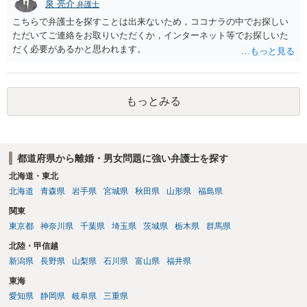
泉 亮介
弁護士
値と夫との関係との均衡のように思います。 ③行政書士に委任をして
いるのであれば，どのような内容の委任なのか不明ですが，その行政
こちらで弁護士を探すことは出来ないため，ココナラの中でお探しい
書士との協議になると思います。請求するか，訴訟にするか，その点
ただいてご連絡をお取りいただくか，インターネット等でお探しいた
の見極めや，相手方は性交類似行為は認めているのか，それさえも否
だく必要があるかと思われます。
定しているのかによって，考え方・進め方は変わってくると思いま
す。 ④性交類似行為を認めているにもかかわらず支払を拒否するので
あれば，本人（行政書士でも同じだと思います。）への対応ではあま
もっとみる
り変わらないように思います。減額で折り合えるなら本人様の交渉で
もよいように思いますが，ゼロかどうかの観点であれば，訴訟に進む
しかなくなるようにも思います。そうしますと，お近くの弁護士に相
談して進めることを検討した方がよいようにも思います。
都道府県から離婚・男女問題に強い弁護士を探す
北海道・東北
北海道
青森県
岩手県
宮城県
秋田県
山形県
福島県
関東
東京都
神奈川県
千葉県
埼玉県
茨城県
栃木県
群馬県
北陸・甲信越
新潟県
長野県
山梨県
石川県
富山県
福井県
東海
愛知県
静岡県
岐阜県
三重県