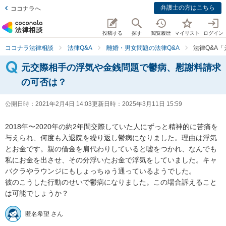
弁護士の方はこちら
ココナラへ
投稿する
探す
閲覧履歴
マイリスト
ログイン
ココナラ法律相談
法律Q&A
離婚・男女問題の法律Q&A
法律Q&A
元交際相手の浮気や金銭問題で鬱病、慰謝料請求
の可否は？
公開日時：
2021年2月4日 14:03
更新日時：
2025年3月11日 15:59
2018年〜2020年の約2年間交際していた人にずっと精神的に苦痛を
与えられ、何度も入退院を繰り返し鬱病になりました。理由は浮気
とお金です。親の借金を肩代わりしていると嘘をつかれ、なんでも
私にお金を出させ、その分浮いたお金で浮気をしていました。キャ
バクラやラウンジにもしょっちゅう通っているようでした。

彼のこうした行動のせいで鬱病になりました。この場合訴えること
は可能でしょうか？
匿名希望 さん