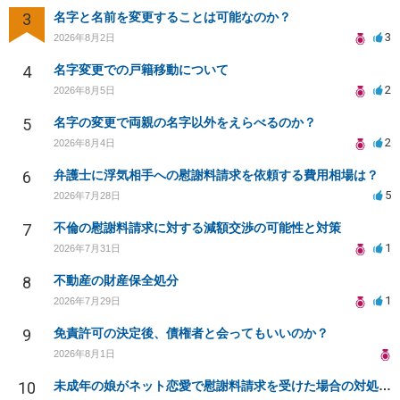
3
名字と名前を変更することは可能なのか？
3
2026年8月2日
4
名字変更での戸籍移動について
2
2026年8月5日
5
名字の変更で両親の名字以外をえらべるのか？
2
2026年8月4日
6
弁護士に浮気相手への慰謝料請求を依頼する費用相場は？
5
2026年7月28日
7
不倫の慰謝料請求に対する減額交渉の可能性と対策
1
2026年7月31日
8
不動産の財産保全処分
1
2026年7月29日
9
免責許可の決定後、債権者と会ってもいいのか？
2026年8月1日
10
未成年の娘がネット恋愛で慰謝料請求を受けた場合の対処法は？