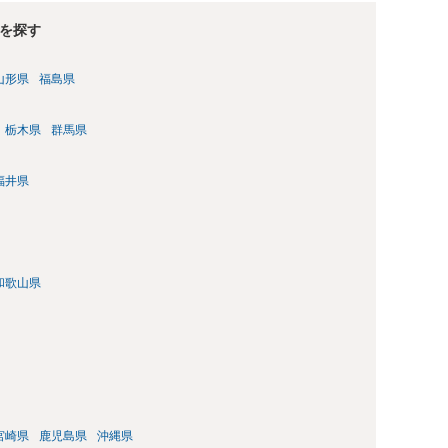
にお答えができずに申し訳ありませんが、以上ご参考にしていた
を探す
山形県
福島県
栃木県
群馬県
福井県
和歌山県
宮崎県
鹿児島県
沖縄県