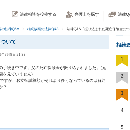
法律相談を投稿する
弁護士を探す
法律Q
の法律Q&A
相続放棄の法律Q&A
法律Q&A「振り込まれた死亡保険金に
について
相続
6年7月8日 21:33
1
の手続き中です。父の死亡保険金が振り込まれました。(兄
を見ていません)

2
たのですが、お支払試算額がそれより多くなっているのは解約
？

3
4
5