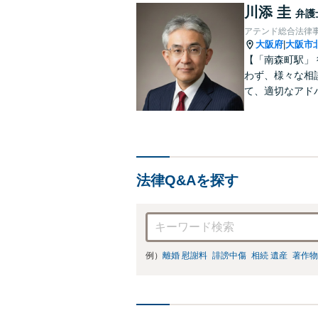
川添 圭
弁護
アテンド総合法律
大阪府
大阪市
|
【「南森町駅」
わず、様々な相
て、適切なアド
法律Q&Aを探す
例）
離婚 慰謝料
誹謗中傷
相続 遺産
著作物