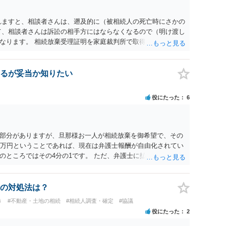
れますと、相談者さんは、遡及的に（被相続人の死亡時にさかの
て、相談者さんは訴訟の相手方にはならなくなるので（明け渡し
なります。 相続放棄受理証明を家庭裁判所で取得し、コピーを
。 質問２について 請求棄却を求める答弁書を提出すれば、第
の日は差支え（用事があり出席できない）との記載で十分で
で、ｍｉｎｔｓでの提出の必要は無いと思います。郵送（期限ま
るが妥当か知りたい
書面記載の裁判所書記官にお問い合わせください。 以上、ご参
役にたった
6
部分がありますが、旦那様お一人が相続放棄を御希望で、その
0万円ということであれば、現在は弁護士報酬が自由化されてい
のところではその4分の1です。 ただ、弁護士に払う手数料とは
になりますので、その費用も支払うべきものとして頭に置いて
士に対する手数料ですが、旦那様の収入や財産にもよりますが、
を予約して受任してもらうのが一番安上がりでしょう。数万円
の対処法は？
スは予約が取りづらい（希望者が多く予約できてもしばらく先に
き
#不動産・土地の相続
#相続人調査・確定
#協議
のことを考えると、来週早々すぐにでも御連絡する方が良いで
役にたった
2
い、あるいは時間がない等であれば、相続を取扱分野としている