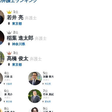
の弁護士ランキング
1
位
若井 亮
弁護士
東京都
2
位
稲葉 進太郎
弁護士
神奈川県
3
位
髙橋 俊太
弁護士
東京都
4
5
位
位
川添 圭
加藤 善大
弁護士
弁護士
大阪府
埼玉県
6
7
位
位
泉 亮介
竹本 真紀
弁護士
弁護士
東京都
愛知県
8
9
位
位