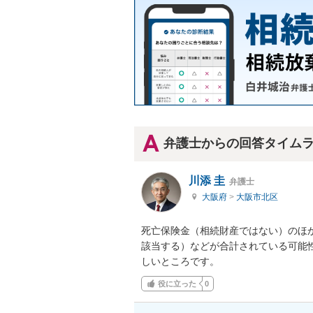
弁護士からの回答タイム
川添 圭
弁護士
大阪府
>
大阪市北区
死亡保険金（相続財産ではない）のほ
該当する）などが合計されている可能
しいところです。
役に立った
0