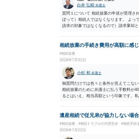
白井 弘昭
弁護士
質問１について 相続放棄の申述が受理さ
ぼって）相続人ではなくなります。 よっ
請求の対象ではなくなるので）請求棄却と
答弁書に添えて裁判所に提出してください
１回期日は出席する必要がありません。そ
す。 質問３について 弁護士ではないの
相続放棄の手続き費用が高額に感じ
でに届けばよい）で十分です。 詳細は、
#相続放棄
考まで。
2026年7月31日
小杉 和
弁護士
御質問だけでは色々と条件が見えてこない
相続放棄のために弁護士に払う手数料が4
るとはいえ、相当高額という印象です。私
別に戸籍の用意に一定の実費がかかること
おいてください。 話を元に戻して、弁護
法テラスに御連絡なさって弁護士との相談
遺産相続で従兄弟が協力しない場合
でやってくれるはずです。 ただ、法テラ
#相続放棄
#相続トラブルの代理交渉
#相続手続
なる）ようですので、比較的短い熟慮期間
2026年7月22日
しょう。 もし法テラスが御利用になれな