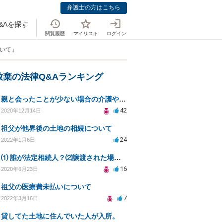
弁護士の方はこちら
&Aを探す
閲覧履歴
マイリスト
ログイン
ついて」
放棄の法律Q&Aランキング
親と会ったことが少ない場合の介護や相続の義務について
42
2020年12月14日
祖父が他界後の土地の相続について
24
2022年1月6日
⑴ 誰が法定相続人？⑵譲渡された場合の税金？⑶相続放棄後同じ不動産を相続できない？⑷借金返済義務は？
16
2020年6月23日
祖父の医療費未払いについて
7
2022年3月16日
貸してた土地に住んでいた人が入所。