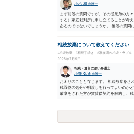
弁護士を適宜探し（WEB等で）、問い合
小杉 和
弁護士
価な手数料でのお仕事になるのであまり前
所に聞いて（相見積もりをとって）、一番
まず前段の質問ですが、その従兄弟の方々
さんの御希望をかなえることができるので
する）家庭裁判所に申し立てることが考え
くもないとは思います。その場合、かかる
あるのではないでしょうか。 後段の質問
サイトから用紙を取得すると共に必要な書
ないので必要書類をてきぱきと揃える必要
理通知書を待つという流れになります。
相続放棄について教えてください
#相続放棄
#相続手続き
#家族間の相続トラブル
2026年7月9日
相続・遺言に強い弁護士
小寺 弘通
弁護士
お困りのことと存じます。 相続放棄をさ
残置物の処分や明渡しを行ってよいのかど
放棄をされた方が賃貸借契約を解約し、残
価され、相続放棄が無効となるリスクが一
なく、滞納賃料が増え続けるのを止めるた
あります。 また、お母様の通帳や印鑑な
た方が良いかと思います。 相続人全員が
り、 その場合には当該清算人に引き継い
姉さんがご存命である以上、 その子（甥