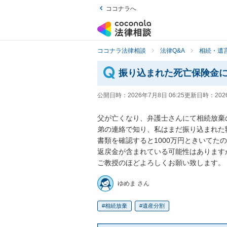
ココナラへ
ココナラ法律相談
法律Q&A
相続・遺言
振り込まれた死亡保険金
公開日時：
2026年7月8日 06:25
更新日時：
202
父が亡くなり、弁護士さんにて相続放棄
弟の連絡で知り、私はまだ振り込まれた額
書類を確認すると1000万円ときいて
返戻金が含まれている可能性はありますか
ご教授のほどよろしくお願い致します。
ゆめま さん
相続放棄
遺産分割