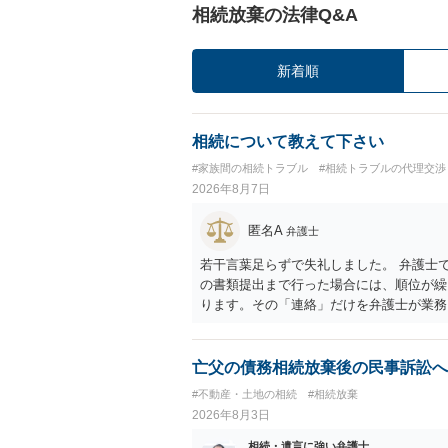
相続放棄の法律Q&A
新着順
相続について教えて下さい
#家族間の相続トラブル
#相続トラブルの代理交渉
2026年8月7日
匿名A
弁護士
若干言葉足らずで失礼しました。 弁護士
の書類提出まで行った場合には、順位が繰
ります。その「連絡」だけを弁護士が業務
亡父の債務相続放棄後の民事訴訟へ
#不動産・土地の相続
#相続放棄
2026年8月3日
相続・遺言に強い弁護士