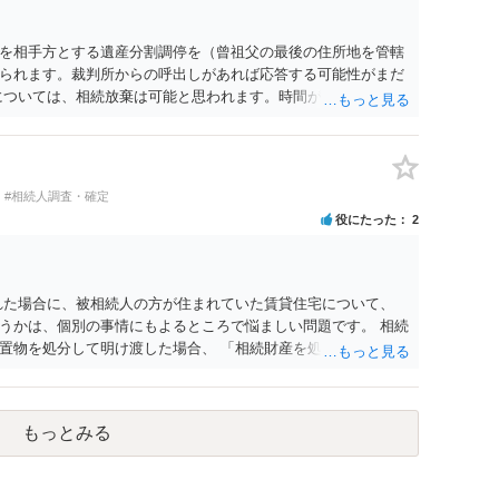
わせてみることです。相続を扱う弁護士でも相続放棄は比較的安
向きに受けてくれないところもあるようです。 複数の法律事務
安いところでやってもらうことに決めれば、キューちゃんママ
を相手方とする遺産分割調停を（曾祖父の最後の住所地を管轄
はないでしょうか。 あるいは相続放棄であれば御自分でできな
られます。裁判所からの呼出しがあれば応答する可能性がまだ
のは戸籍等の取得費用と印紙代だけとなります。家庭裁判所の
については、相続放棄は可能と思われます。時間が思った以上に
類を確認し、印紙と共に家庭裁判所に提出して相続放棄申述受
があります。その点是非御注意ください。
#相続人調査・確定
役にたった
2
れた場合に、被相続人の方が住まれていた賃貸住宅について、
うかは、個別の事情にもよるところで悩ましい問題です。 相続
置物を処分して明け渡した場合、 「相続財産を処分」したと評
応あるからです。 ただし、実際には、自宅内にめぼしい財産が
め、 解約をして鍵を返却してしまうというケースもそれなりに
どは現に保管されているのであれば、 そのまま保管されておい
もっとみる
相続放棄された場合には、相続財産清算人が選任される場合があ
でいただくことになります。 ちなみに前提として、お母様のお
、姪）にはそもそも相続権は発生しないので、甥姪の方々は相続