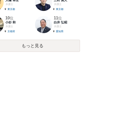
大橋 卓生
三村 勇人
弁護士
弁護士
東京都
東京都
10
11
位
位
小杉 和
白井 弘昭
弁護士
弁護士
京都府
愛知県
もっと見る