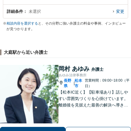
詳細条件
未選択
変更
※
相談内容を選択する
と、その分野に強い弁護士の料金や事例、インタビュー
が見つかります。
大庭駅から近い弁護士
岡村 あゆみ
弁護士
あゆみ法律事務所
長野
松本
営業時間：09:00~18:00（平
|
県
市
日）
【松本IC近く】【駐車場あり】話しや
すい雰囲気づくりを心掛けています。
離婚後を見据えた最善の解決へ導きま
す。熟年離婚・財産分与の解決多数。
相続は財産調査から調停・審判までサ
ポート「疎遠になっている相続人や前
妻のお子さんとの交渉可」