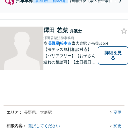
刑事事件
【無罪判決（殺人被告事件・
事例11件
料金表有
長野地裁松本支部）、再度の
執行猶予、不起訴等の実績あ
り】【法廷弁護技術講師経験
有り】【取調べ拒否権を実現
澤田 若菜
する会（ＲＡＩＳ）会員】
弁護士
【『季刊刑事弁護』１２３号
澤田若菜法律事務所
に執筆あり】【裁判員裁判対
長野県
松本市
大庭駅
から徒歩5分
|
応可】【休日夜間の相談接見
【法テラス無料相談対応】
可】
詳細を見
【バリアフリー】【お子さん
る
連れの相談可】【土日祝日応
相談】どなたにも相談しやす
い事務所です。
エリア
長野県、大庭駅
変更
相談内容
選択してください
変更