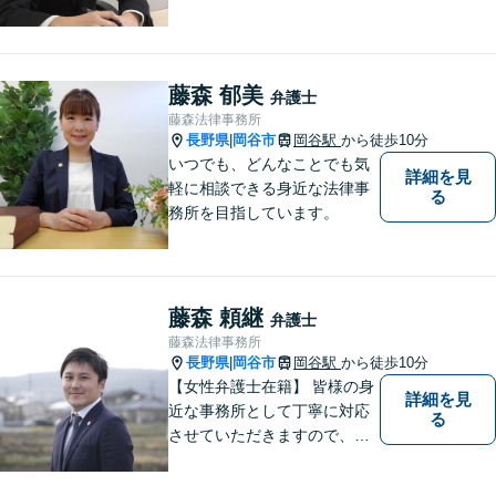
を持って弁護士として活動し
ています。地元に根ざし、岡
谷市・長野県中南信の人々の
権利を守るために懸命に働き
藤森 郁美
弁護士
ます。離婚・借金・交通事故
藤森法律事務所
などお気軽にご相談くださ
長野県
岡谷市
岡谷駅
から徒歩10分
|
い。
いつでも、どんなことでも気
詳細を見
軽に相談できる身近な法律事
る
務所を目指しています。
藤森 頼継
弁護士
藤森法律事務所
長野県
岡谷市
岡谷駅
から徒歩10分
|
【女性弁護士在籍】 皆様の身
詳細を見
近な事務所として丁寧に対応
る
させていただきますので、お
気軽にお電話下さい。