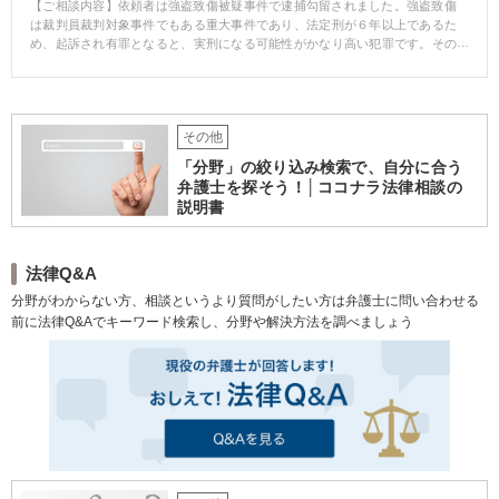
【ご相談内容】依頼者は強盗致傷被疑事件で逮捕勾留されました。強盗致傷
は裁判員裁判対象事件でもある重大事件であり、法定刑が６年以上であるた
め、起訴され有罪となると、実刑になる可能性がかなり高い犯罪です。その
ため、少しでも依頼者に不利な証拠を作らせるわけにはいかず、取調べで事
実と異なる供述は、絶対に避ける必要がありました。そこで、依頼者に対し
て、取調べを拒否する方針を説明した上で、検察庁と警察署に対し、取調べ
拒否の通告書を送付したところ、警察と検察は取調べを断念。自白に頼った
その他
捜査がうまくいかず、結果として強盗致傷での起訴もできず、窃盗での起訴
となりました。窃盗は法定刑が１０年以下の懲役、または、５０万円以下の
「分野」の絞り込み検索で、自分に合う
罰金であり、執行猶予が付く可能性もあり、裁判員裁判の対象にもなりませ
弁護士を探そう！│ココナラ法律相談の
ん。 起訴後、保釈請求したところ、保釈が許可されました。「黙秘をしてい
説明書
ると保釈が許可されない」という誤った説明がされることがありますが、完
全黙秘をしていても、保釈が許可されることは十分ありえます。 ※逮捕勾留
されていても、取調べを拒否することは、憲法で保障された正当な権利行使
です。
法律Q&A
分野がわからない方、相談というより質問がしたい方は弁護士に問い合わせる
前に法律Q&Aでキーワード検索し、分野や解決方法を調べましょう