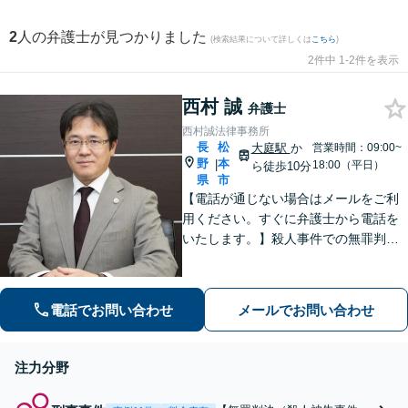
2
人の弁護士が見つかりました
(検索結果について詳しくは
こちら
)
2件中 1-2件を表示
西村 誠
弁護士
西村誠法律事務所
長
松
大庭駅
か
営業時間：09:00~
野
本
|
18:00（平日）
ら徒歩10分
県
市
【電話が通じない場合はメールをご利
用ください。すぐに弁護士から電話を
いたします。】殺人事件での無罪判決
有り、法廷技術の研修多数参加、取調
べ拒否権を実現する会（ＲＡＩＳ）会
員、裁判員裁判対応可、夜間休日対応
電話でお問い合わせ
メールでお問い合わせ
可能、専用駐車場あり（無料）
注力分野