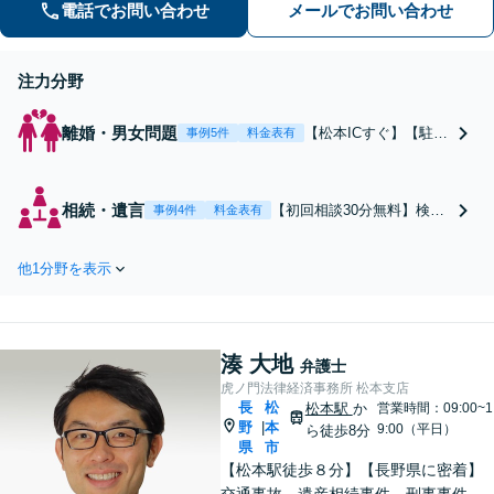
電話でお問い合わせ
メールでお問い合わせ
注力分野
離婚・男女問題
【松本ICすぐ】【駐車
事例5件
料金表有
場あり】【完全個室】
依頼者の気持ちに寄り
添い、話しやすい雰囲
相続・遺言
【初回相談30分無料】検事
事例4件
料金表有
気を心掛けています。
経験を生かした分析＆交渉
離婚後のより良い未来
力！財産調査から調停・審
のために、全力を尽く
他1分野を表示
判まで一貫してサポート
します！熟年離婚や財
【メール予約24時間受付】
産分与の実績豊富。不
疎遠になっている相続人や
貞慰謝料もお任せ下さ
前妻のお子さんとの交渉
い。
湊 大地
【松本ICすぐ】【駐車場あ
弁護士
り】話しやすい雰囲気の事
虎ノ門法律経済事務所 松本支店
長
松
務所
松本駅
か
営業時間：09:00~1
野
本
|
9:00（平日）
ら徒歩8分
県
市
【松本駅徒歩８分】【長野県に密着】
交通事故、遺産相続事件、刑事事件、