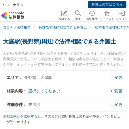
弁護士の方はこちら
ココナラへ
投稿する
探す
閲覧履歴
マイリスト
ログイン
ココナラ法律相談
長野県で法律相談できる弁護士
松本市で法律相談で
大庭駅(長野県)周辺で法律相談できる弁護士
大庭駅(長野県)周辺で法律相談できる弁護士が2名見つかりました。休日面談や
夜間面談に対応している弁護士も掲載中。相談内容を絞り込むことで、料金表
や事例、インタビュー有無が表示できます。長野県松本市に所在する大庭駅は
上高地線沿線の駅です。より多くの弁護士から探したいときは市区町村検索や
同一路線のより大きな駅も追加選択して探すと良いでしょう。特に西村誠法律
エリア
長野県、大庭駅
変更
事務所の西村 誠弁護士や澤田若菜法律事務所の澤田 若菜弁護士のプロフィール
情報や弁護士費用、強みなどが注目されています。『加害者側のトラブルを勤
相談内容
選択してください
変更
務先から通いやすい大庭駅周辺に事務所を構える弁護士に面談予約したい』
『加害者側のトラブル解決の実績豊富な大庭駅近くの弁護士を検索したい』
『初回無料で加害者側を法律相談できる大庭駅付近の弁護士に面談予約した
詳細条件
未選択
変更
い』などでお困りの相談者さんにおすすめです。
※
相談内容を選択する
と、その分野に強い弁護士の料金や事例、インタビュー
が見つかります。