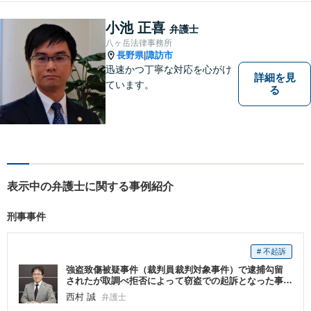
小池 正喜
弁護士
八ヶ岳法律事務所
長野県
諏訪市
|
迅速かつ丁寧な対応を心がけ
詳細を見
ています。
る
表示中の弁護士に関する事例紹介
刑事事件
# 不起訴
強盗致傷被疑事件（裁判員裁判対象事件）で逮捕勾留
されたが取調べ拒否によって窃盗での起訴となった事
件（『季刊刑事弁護１２３号』に事例掲載）
西村 誠
弁護士