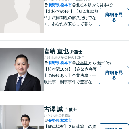
長野県
松本市
北松本駅
から徒歩4分
|
【北松本駅4分】【初回相談無
詳細を見
料】法律問題の解決だけでな
る
く、あなたが安心して暮らせ
る「その先の未来」も一緒に
考えてサポートいたします。
一人で悩まずにお話をお聞か
せください。お気持ちに寄り
喜納 直也
弁護士
添い、より良い選択ができる
弁護士法人G.C FACTORY
よう全力を尽くします。【法
長野県
松本市
松本駅
から徒歩10分
|
テラス利用可】
【松本駅10分】【企業内弁護
詳細を見
士の経験あり】企業法務・一
る
般民事・刑事事件で豊富な実
績あり。「依頼をして良かっ
た。」と言っていただけるよ
うなリーガルサービスをご提
供します。
吉澤 誠
弁護士
いちい法律事務所
長野県
松本市
|
【駐車場有】２級建築士の資