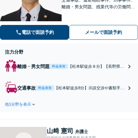
離婚・男女問題、残業代等の労働問題
等の個人の法律問題や企業法務まで、
法的トラブルを解決、予防すべく、依
頼者様と共に歩みます。お一人で悩ま
電話で面談予約
メールで面談予約
ず是非ご相談ください。
注力分野
離婚・男女問題
【松本駅徒歩８分】【長野県に
料金表有
密着】「離婚調停がうまくいか
ない」「不倫の慰謝料を請求さ
れた/請求したい」など、離婚・
交通事故
【松本駅徒歩8分】示談交渉や書類手続
料金表有
男女問題は一人で悩まずご相談
きなどすべて弁護士が対応。死亡事故
ください。依頼者様のお話をよ
や、賠償金請求が数千万円を超えるよ
く伺い、最良の解決となるよう
他1分野を表示
うな大きな人身事故に関しても、対応
全力で取り組みます。
実績がございます。
山﨑 憲司
弁護士
信州総合法律事務所 松本支部