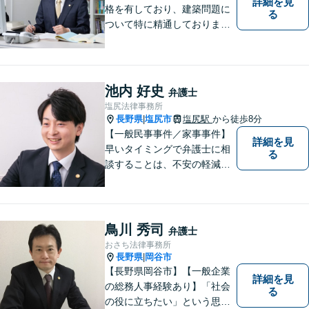
詳細を見
格を有しており、建築問題に
る
ついて特に精通しておりま
す。ご依頼者さまとの信頼関
係を大切にし、迅速・丁寧な
対応を心がけております。お
忙しい方もお気軽にご相談く
池内 好史
弁護士
ださい。
塩尻法律事務所
長野県
塩尻市
塩尻駅
から徒歩8分
|
【一般民事事件／家事事件】
詳細を見
早いタイミングで弁護士に相
る
談することは、不安の軽減、
早期解決方法の発見、二次被
害の防止など様々な利点があ
ります。お気軽に御相談くだ
さい。
鳥川 秀司
弁護士
おさち法律事務所
長野県
岡谷市
|
【長野県岡谷市】【一般企業
詳細を見
の総務人事経験あり】「社会
る
の役に立ちたい」という思い