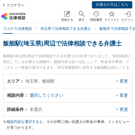
弁護士の方はこちら
ココナラへ
投稿する
探す
閲覧履歴
マイリスト
ログイン
ココナラ法律相談
埼玉県で法律相談できる弁護士
飯能市で法律相談で
飯能駅(埼玉県)周辺で法律相談できる弁護士
飯能駅(埼玉県)周辺で法律相談できる弁護士が2名見つかりました。WEB面談に
対応している弁護士も掲載中。相談内容を絞り込むことで、料金表や事例、イ
ンタビュー有無が表示できます。埼玉県飯能市に所在する飯能駅は特にこだま
や法律事務所 飯能事務所の黒見 恵弁護士やこだまや法律事務所 飯能事務所の
本間 由也弁護士のプロフィール情報や弁護士費用、強みなどが注目されていま
エリア
埼玉県、飯能駅
変更
す。『顧問弁護士契約のトラブルを勤務先から通いやすい飯能駅周辺に事務所
を構える弁護士に面談予約したい』『顧問弁護士契約のトラブル解決の実績豊
相談内容
選択してください
変更
富な飯能駅近くの弁護士を検索したい』『初回無料で顧問弁護士契約を法律相
談できる飯能駅付近の弁護士に面談予約したい』などでお困りの相談者さんに
おすすめです。
詳細条件
未選択
変更
※
相談内容を選択する
と、その分野に強い弁護士の料金や事例、インタビュー
が見つかります。