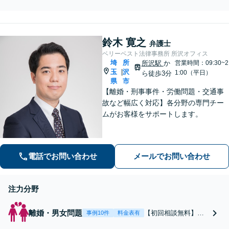
の成長を支援します！企画・
営業の現場感覚を持つ弁護士
が、経営判断に資する実用的
鈴木 寛之
なアドバイスを提示します。
弁護士
【メール・WEB面談可】【後
ベリーベスト法律事務所 所沢オフィス
払い利用可】
埼
所
所沢駅
か
営業時間：09:30~2
玉
沢
|
1:00（平日）
ら徒歩3分
県
市
【離婚・刑事事件・労働問題・交通事
故など幅広く対応】各分野の専門チー
ムがお客様をサポートします。
電話でお問い合わせ
メールでお問い合わせ
注力分野
離婚・男女問題
【初回相談無料】あ
事例10件
料金表有
なたの利益の最大化