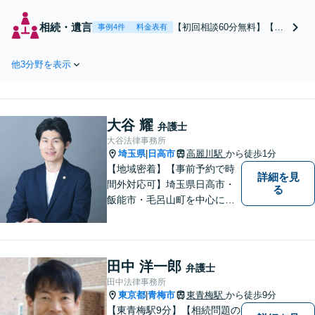
を目指します。まず
は電話・メールで状
相続・遺言
【初回相談60分無料】【全
事例4件
料金表有
況を丁寧にお聞きし
国対応】税理士・司法書士
ます。「離婚を希望
と連携可能！遺産分割／遺
している」「離婚を
他3分野を表示
留分／遺言書作成／相続放
切り出された」「不
棄／相続人・財産調査／相
貞の慰謝料請求をし
続税対策等お任せくださ
たい」等お任せくだ
い。【明瞭な料金プラン】
さい。【リーズナブ
大谷 耀
【解決実績豊富】【電話相
弁護士
ルな料金設定】
談可】
大谷法律事務所
埼玉県
日高市
高麗川駅
から徒歩1分
|
【地域密着】【事前予約で時
詳細を見
間外対応可】埼玉県日高市・
る
飯能市・毛呂山町を中心に、
相続・交通事故案件を中心に
取り扱っております。 豊富な
経験と確かな知識に基づい
て、依頼者様に納得いただけ
田中 洋一郎
弁護士
る解決を目指します。
田中法律事務所
東京都
青梅市
東青梅駅
から徒歩9分
|
【東青梅駅9分】【相続問題の