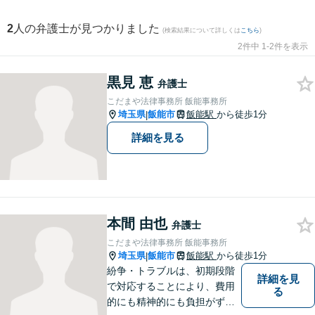
2
人の弁護士が見つかりました
(検索結果について詳しくは
こちら
)
2件中 1-2件を表示
黒見 恵
弁護士
こだまや法律事務所 飯能事務所
埼玉県
飯能市
飯能駅
から徒歩1分
|
詳細を見る
本間 由也
弁護士
こだまや法律事務所 飯能事務所
埼玉県
飯能市
飯能駅
から徒歩1分
|
紛争・トラブルは、初期段階
詳細を見
で対応することにより、費用
る
的にも精神的にも負担がずっ