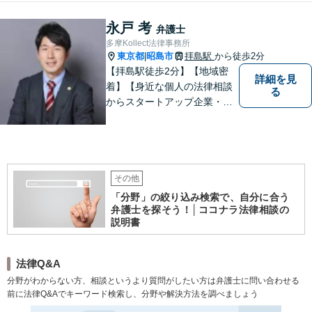
味方となり、しかるべき方向
へと導いてまいります。まず
永戸 考
弁護士
はお気軽にご相談ください。
多摩Kollect法律事務所
東京都
昭島市
拝島駅
から徒歩2分
|
【拝島駅徒歩2分】【地域密
詳細を見
着】【身近な個人の法律相談
る
からスタートアップ企業・中
小企業の法務全般に強み】
【英語対応可能】経営者視点
に立った実践的な法的アドバ
イスをご提供します。
その他
「分野」の絞り込み検索で、自分に合う
弁護士を探そう！│ココナラ法律相談の
説明書
法律Q&A
分野がわからない方、相談というより質問がしたい方は弁護士に問い合わせる
前に法律Q&Aでキーワード検索し、分野や解決方法を調べましょう