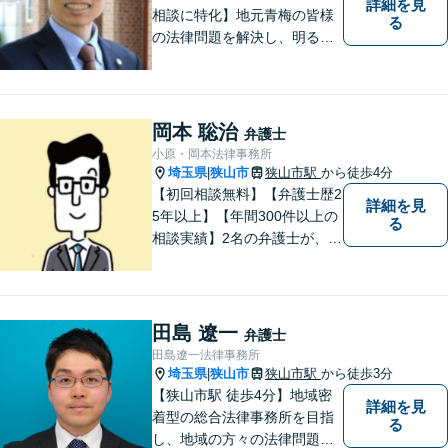
詳細を見
相談に特化】地元青梅の皆様
る
の法律問題を解決し、明るく
活気のある地域づくりに貢献
いたします。法的な解決だけ
でなく、依頼者様一人ひとり
の心に寄り添ったサポートを
岡本 聡治
弁護士
心がけております。まずはお
小原・岡本法律事務所
気軽にご相談ください。
埼玉県
狭山市
狭山市駅
から徒歩4分
|
【初回相談無料】【弁護士歴2
詳細を見
5年以上】【年間300件以上の
る
相談実績】2名の弁護士が、さ
まざまな問題を解決します！
【離婚】不倫の慰謝料請求、
財産分与、養育費など、ご相
談ください【相続】税理士や
田島 遼一
弁護士
司法書士などと連携し、複雑
田島遼一法律事務所
な案件も対応。【狭山市駅4
埼玉県
狭山市
狭山市駅
から徒歩3分
|
分】
【狭山市駅 徒歩4分】地域密
詳細を見
着型の総合法律事務所を目指
る
し、地域の方々の法律問題を