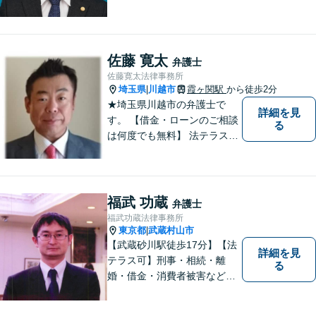
迅速かつ良い解決に導けるよ
う最善を尽くします。 法律問
題でお悩みのことがあればお
気軽にご相談ください。
佐藤 寛太
弁護士
佐藤寛太法律事務所
埼玉県
川越市
霞ヶ関駅
から徒歩2分
|
★埼玉県川越市の弁護士で
詳細を見
す。 【借金・ローンのご相談
る
は何度でも無料】 法テラス契
約事務所です。 ホームページ
はこちら↓ http://www.kanta-la
w.com/
福武 功蔵
弁護士
福武功蔵法律事務所
東京都
武蔵村山市
|
【武蔵砂川駅徒歩17分】【法
詳細を見
テラス可】刑事・相続・離
る
婚・借金・消費者被害など、
幅広いお困りごとに対応いた
します。いつでも依頼者様の