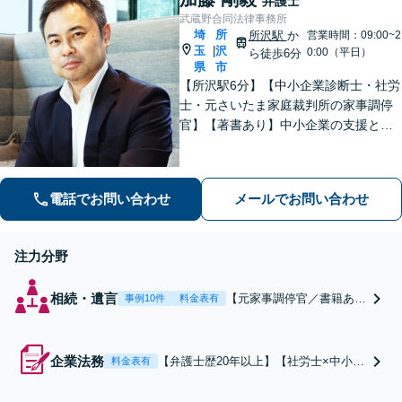
弁護士
武蔵野合同法律事務所
埼
所
所沢駅
か
営業時間：09:00~2
玉
沢
|
0:00（平日）
ら徒歩6分
県
市
【所沢駅6分】【中小企業診断士・社労
士・元さいたま家庭裁判所の家事調停
官】【著書あり】中小企業の支援と個
人の相続案件に特化しております！専
門性を活かし、依頼者さまお一人おひ
とりのニーズに応じた、最適な解決方
電話でお問い合わせ
メールでお問い合わせ
法をご提案いたします。
注力分野
相続・遺言
【元家事調停官／書籍あ
事例10件
料金表有
り】【弁護士歴20年以
上】当事者×弁護士×裁判
所の視点で、問題を細かく
企業法務
【弁護士歴20年以上】【社労士×中小企
料金表有
見ることができるのは、私
業診断士】多角的な視点で、企業さま
独自の強みです！税理士・
の発展をサポートします！未払い賃