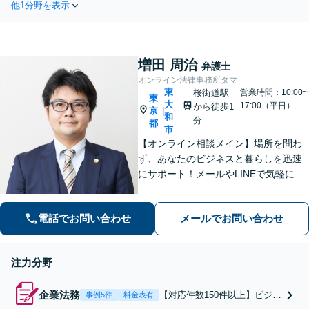
司法書士・不動産業者など
他1分野を表示
金・残業代請求、ハラスメント、問題
とも連携。地元密着で、親
社員の対応、助成金、就業規則・契約
切＆丁寧にお悩みに寄り添
書の変更をはじめ、経営問題はお任せ
います【所沢駅6分】
ください【顧問プラン複数あり】
増田 周治
弁護士
オンライン法律事務所タマ
東
桜街道駅
営業時間：10:00~
東
大
17:00（平日）
から徒歩1
京
|
和
分
都
市
【オンライン相談メイン】場所を問わ
ず、あなたのビジネスと暮らしを迅速
にサポート！メールやLINEで気軽につ
ながる身近さと、倒産・労働紛争で磨
いた確かな解決力で、進むべき道を丁
電話でお問い合わせ
メールでお問い合わせ
寧に示します。【メール・LINE 受付
中】
注力分野
企業法務
【対応件数150件以上】ビジネ
事例5件
料金表有
スの現場を知る弁護士が貴社