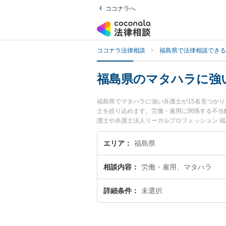
ココナラへ
ココナラ法律相談
福島県で法律相談できる
福島県のマタハラに強
福島県でマタハラに強い弁護士が15名見つか
士を絞り込めます。労働・雇用に関係する不当
護士や弁護士法人リーガルプロフェッション 
います。『福島県で土日や夜間に発生したマタ
料でマタハラを法律相談できる福島県内の弁護
エリア
福島県
相談内容
労働・雇用、マタハラ
詳細条件
未選択