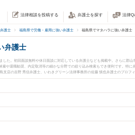
法律相談を投稿する
弁護士を探す
法律Q
弁護士
福島県で労働・雇用に強い弁護士
福島県でマタハラに強い弁護士
い弁護士
りました。初回面談無料や休日面談に対応している弁護士なども掲載中。さらに郡山
解雇や退職勧奨、内定取消等の細かな分野での絞り込み検索もでき便利です。特に弁
福島支店の吉野 秀信弁護士、いわきグリーン法律事務所の佐藤 慎也弁護士のプロフ
ハラのトラブルを今すぐに弁護士に相談したい』『マタハラのトラブル解決の実績
士に相談予約したい』などでお困りの相談者さんにおすすめです。