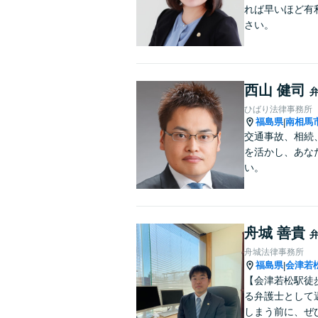
れば早いほど有
さい。
西山 健司
ひばり法律事務所
福島県
南相馬
|
交通事故、相続
を活かし、あな
い。
舟城 善貴
舟城法律事務所
福島県
会津若
|
【会津若松駅徒
る弁護士として
しまう前に、ぜ