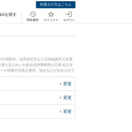
弁護士の方はこちら
&Aを探す
閲覧履歴
マイリスト
ログイン
市や福島市、会津若松市などの地域条件で弁護
護士法人れいわ総合法律事務所の川瀬 裕之弁
ィール情報や弁護士費用、強みなどが注目されて
豊富な近くの弁護士を検索したい』『初回相談無
変更
変更
変更