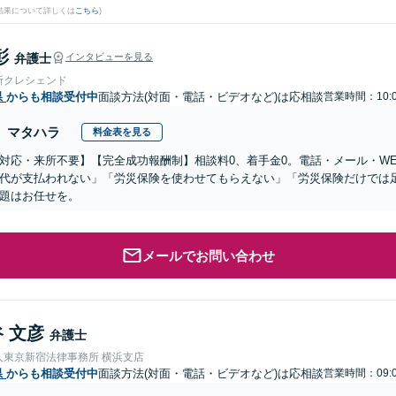
結果について詳しくは
こちら
)
彰
弁護士
インタビューを見る
所クレシェンド
県
からも相談受付中
面談方法(対面・電話・ビデオなど)は応相談
営業時間：10:0
マタハラ
料金表を見る
対応・来所不要】【完全成功報酬制】相談料0、着手金0。電話・メール・W
代が支払われない」「労災保険を使わせてもらえない」「労災保険だけでは
題はお任せを。
メールでお問い合わせ
 文彦
弁護士
人東京新宿法律事務所 横浜支店
県
からも相談受付中
面談方法(対面・電話・ビデオなど)は応相談
営業時間：09:0