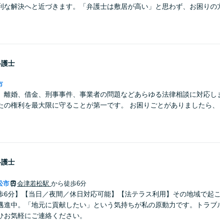
利な解決へと近づきます。「弁護士は敷居が高い」と思わず、お困りの
弁護士
市
、離婚、借金、刑事事件、事業者の問題などあらゆる法律相談に対応しま
たの権利を最大限に守ることが第一です。 お困りごとがありましたら、
弁護士
松市
会津若松駅
から徒歩6分
歩6分】【当日／夜間／休日対応可能】【法テラス利用】その地域で起
邁進中。「地元に貢献したい」という気持ちが私の原動力です。トラブ
ひお気軽にご連絡ください。