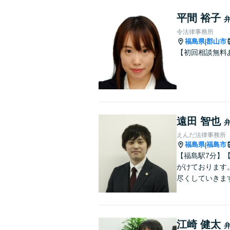
平間 裕子
令法律事務所
福島県
郡山市
|
【初回相談無料
遠田 智也
えんだ法律事務所
福島県
福島市
|
【福島駅7分】
がけております
尽くしていきま
江崎 健太