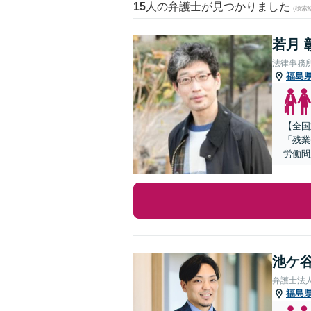
15
人の弁護士が見つかりました
(検索
若月 
法律事務
福島
【全国
「残業
労働問
池ケ谷
弁護士法
福島