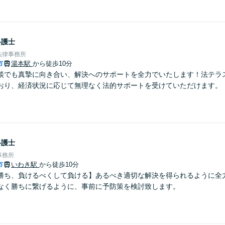
弁護士
法律事務所
市
湯本駅
から徒歩10分
談でも真摯に向き合い、解決へのサポートを全力でいたします！法テラ
おり、経済状況に応じて無理なく法的サポートを受けていただけます。
弁護士
事務所
市
いわき駅
から徒歩10分
勝ち、負けるべくして負ける】あるべき適切な解決を得られるように全
なく勝ちに繋げるように、事前に予防策を検討致します。