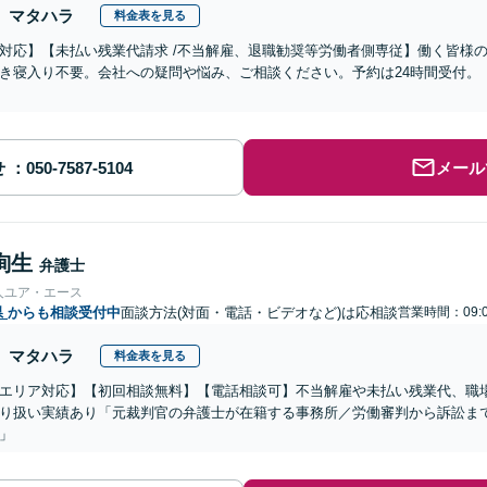
マタハラ
料金表を見る
対応】【未払い残業代請求 /不当解雇、退職勧奨等労働者側専従】働く皆様
き寝入り不要。会社への疑問や悩み、ご相談ください。予約は24時間受付。
せ
メール
絢生
弁護士
人ユア・エース
県
からも相談受付中
面談方法(対面・電話・ビデオなど)は応相談
営業時間：09:0
マタハラ
料金表を見る
エリア対応】【初回相談無料】【電話相談可】不当解雇や未払い残業代、職
り扱い実績あり「元裁判官の弁護士が在籍する事務所／労働審判から訴訟ま
」