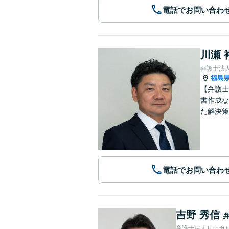
電話でお問い合わ
川瀬 
弁護士法
福島
【弁護士
書作成な
た解決策
電話でお問い合わ
吉野 秀信
弁護士法人リーガ