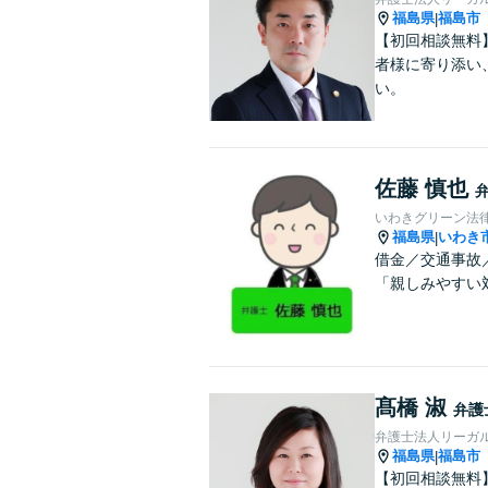
福島県
福島市
|
【初回相談無料
者様に寄り添い
い。
佐藤 慎也
いわきグリーン法
福島県
いわき
|
借金／交通事故
「親しみやすい
髙橋 淑
弁護
弁護士法人リーガ
福島県
福島市
|
【初回相談無料