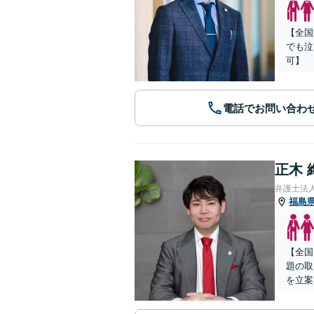
【全国
でも泣
可】
電話でお問い合わ
正木 
弁護士法
福島
【全国
題の取
を立案