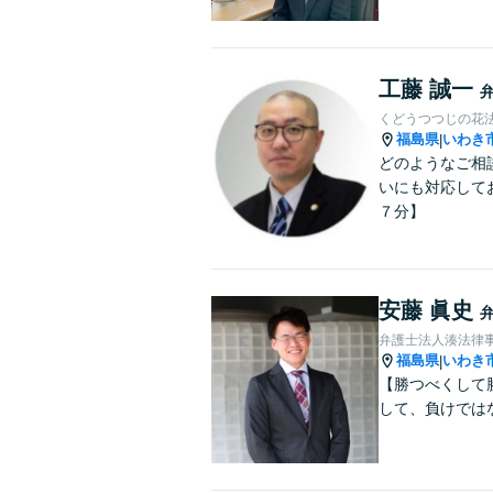
工藤 誠一
くどうつつじの花
福島県
いわき
|
どのようなご相
いにも対応して
７分】
安藤 眞史
弁護士法人湊法律
福島県
いわき
|
【勝つべくして
して、負けでは