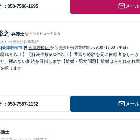
せ
メール
裕之
弁護士
インタビューを見る
人れいわ総合法律事務所
県
会津若松市
会津若松駅
から徒歩10分
営業時間：09:00~18:00（平日）
|
歴10年以上】【解決件数500件以上】豊富な経験を元に依頼者をしっ
ど、揉めない相続を目指します【離婚・男女問題】離婚は人それぞれ置
を探ります
せ
メール
弁護士
ルプロフェッション 福島支店