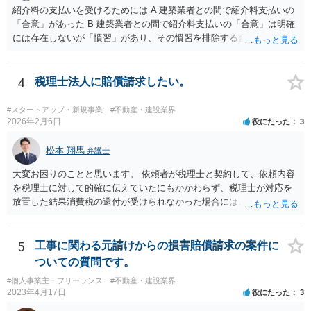
には今後一切裁判を起こす権利を放棄する、という合意はできません
紹介料の支払いを受けるためには A 建築業者との間で紹介料支払いの
し、予測できない後発的損害については示談後であっても請求できる
「合意」があった B 建築業者との間で紹介料支払いの「合意」は明確
ので、上記の清算条項のみの場合がほとんどです。
には存在しないが「慣習」があり、その慣習を排除する合意がない と
いういずれかの状況にあったことを主張立証する必要があります。 も
っとも、裁判所は「慣習」を容易には認めませんから、Aの主張に重き
をおくほうがよろしいと思います。 Aの主張で重要になるのは、例え
4
税理士法人に賠償請求したい。
ば ・相手方建築業者が「当初払う」と言っていた事実、経緯、内容 ・
貴社が相手方建築業者に対して紹介料支払いを求めた事実 、経緯、内
#スタートアップ・新規事業
#不動産・建設業界
容 ・相手方建築業者が過去に紹介料を支払った事実 ・相手方建築業者
2026年2月6日
役にたった
3
が施主に対して紹介料支払いを前提とする言動をしていたかどうか な
どです（これに限られません。）。 弁護士に相談のうえ、詳細な事実
松本 翔馬
弁護士
関係を説明して見通しを立て、相手方建築業者に対する請求を行なっ
大変お困りのことと思います。 依頼者が税理士と契約して、依頼内容
ていくことになると思います。
を税理士に対して的確に伝えていたにもかかわらず、税理士が対応を
放置した結果消費税の還付が受けられなかった場合には、賠償請求で
きる余地があります。 本件では、 ①過誤があった業務が契約範囲内で
あるか否かという問題 ②税理士本人が税務業務をしていなかったとい
う税理士職務の妥当性の問題 ③クライアントが誤って簡易課税届出書
5
工事に関わる元請けからの損害賠償請求の案件に
を提出していたところ、税理士が課税方式の確認をしなかった問題 と
ついての質問です。
いう課題があります。 ①については、 税理士が責任を持つのは契約に
#個人事業主・フリーランス
#不動産・建設業界
明記された委任事務に限定されるのが原則です。 サービスとして委任
2023年4月17日
役にたった
3
事務外の税務相談に応じた結果、その責任を負う場合もゼロではあり