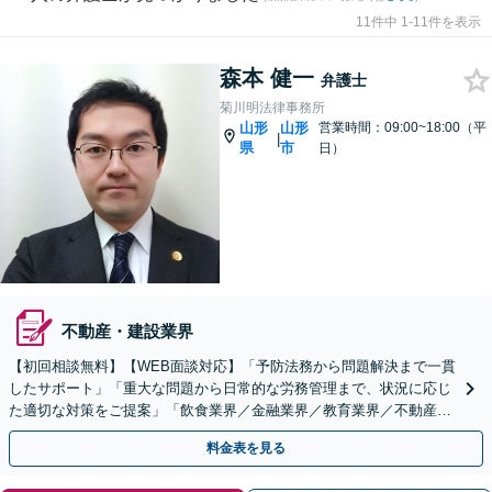
11件中 1-11件を表示
森本 健一
弁護士
菊川明法律事務所
山形
山形
営業時間：09:00~18:00（平
|
県
市
日）
不動産・建設業界
【初回相談無料】【WEB面談対応】「予防法務から問題解決まで一貫
したサポート」「重大な問題から日常的な労務管理まで、状況に応じ
た適切な対策をご提案」「飲食業界／金融業界／教育業界／不動産・
建設業界／メーカー・製造業など」【休日・夜間相談可】
料金表を見る