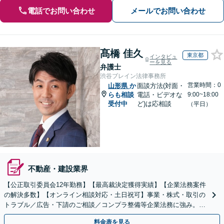
電話でお問い合わせ
メールでお問い合わせ
髙橋 佳久
東京都
インタビュ
ーを見る
弁護士
渋谷ブレイン法律事務所
営業時間：0
山形県
か
面談方法(対面・
らも相談
電話・ビデオな
9:00~18:00
受付中
ど)は応相談
（平日）
不動産・建設業界
【公正取引委員会12年勤務】【最高裁決定獲得実績】【企業法務案件
の解決多数】【オンライン相談対応・土日祝可】事業・株式・取引の
トラブル／広告・下請のご相談／コンプラ整備等企業法務に強み。株
式の相続／誹謗中傷対策／不動産問題まで幅広く対応！
料金表を見る