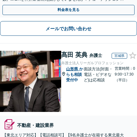
や契約書作成・交渉はお任せください【初回無料】
料金表を見る
メールでお問い合わせ
髙田 英典
弁護士
宮城県
弁護士法人リーガルプロフェッション
営業時間：0
山形県
か
面談方法(対面・
らも相談
電話・ビデオな
9:00~17:30
受付中
ど)は応相談
（平日）
不動産・建設業界
【東北エリア対応】【電話相談可】【9名弁護士が在籍する東北最大