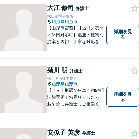
律サポートを提供する」こと
大江 修司
を常に意識し、依頼者のお悩
弁護士
み解決に全力を注ぎます。ま
大江法律事務所
ずは、お気軽にご相談くださ
山形県
山形市
|
い。
【山形市密着】【当日／夜間
詳細を見
／休日対応可】迅速・確実な
る
提案と親切・丁寧な対応をい
たします。必ず皆様のお力に
なりますので、お気軽にご相
談下さい。【法テラス利用
可】不安や問題について法的
菊川 明
弁護士
リスクを説明し、見通しを立
菊川明法律事務所
て、より良い解決に導くお手
山形県
山形市
|
伝いをいたします。
【ＪＲ山形駅から車で約5分】
詳細を見
法律問題でお困りでしたら、
る
お早めに弁護士にご相談くだ
さい。 依頼者様の抱えていら
っしゃる不安や、ご希望を丁
寧にお伺いいたします。
安孫子 英彦
弁護士