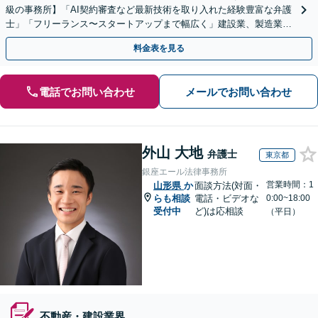
級の事務所】「AI契約審査など最新技術を取り入れた経験豊富な弁護
士」「フリーランス〜スタートアップまで幅広く」建設業、製造業、
不動産業、飲食業、IT業、介護・福祉など
料金表を見る
電話でお問い合わせ
メールでお問い合わせ
外山 大地
弁護士
東京都
銀座エール法律事務所
営業時間：1
山形県
か
面談方法(対面・
らも相談
電話・ビデオな
0:00~18:00
受付中
ど)は応相談
（平日）
不動産・建設業界