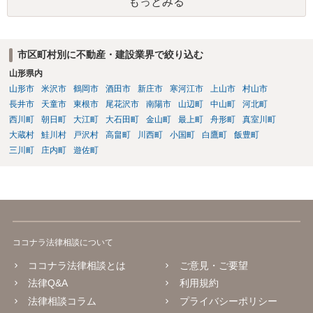
もっとみる
を想定しています。ご存じかと思いますが、裁判費用と訴訟費用は異
なります。 ４）あなたの請求内容次第です。費用度外視で代理人弁護
士を付けてきたということは、しっかり対応しないと敗訴するかもと
いう危機感があるのかもしれません。そうしますと、あなたも代理人
市区町村別に不動産・建設業界で絞り込む
弁護士を付けることを検討すべきかもしれません。 ５）副次的な理由
山形県内
としてはあり得ないわけではないですが、単純にあなたの請求を認め
ていないのだと思います。
山形市
米沢市
鶴岡市
酒田市
新庄市
寒河江市
上山市
村山市
長井市
天童市
東根市
尾花沢市
南陽市
山辺町
中山町
河北町
西川町
朝日町
大江町
大石田町
金山町
最上町
舟形町
真室川町
大蔵村
鮭川村
戸沢村
高畠町
川西町
小国町
白鷹町
飯豊町
三川町
庄内町
遊佐町
ココナラ法律相談について
ココナラ法律相談とは
ご意見・ご要望
法律Q&A
利用規約
法律相談コラム
プライバシーポリシー