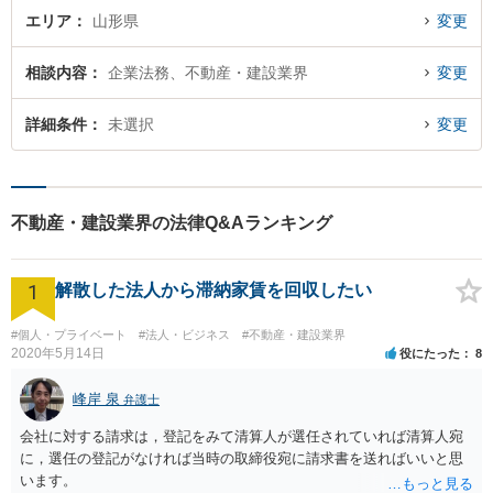
エリア
山形県
変更
相談内容
企業法務、不動産・建設業界
変更
詳細条件
未選択
変更
不動産・建設業界の法律Q&Aランキング
1
解散した法人から滞納家賃を回収したい
#個人・プライベート
#法人・ビジネス
#不動産・建設業界
2020年5月14日
役にたった
8
峰岸 泉
弁護士
会社に対する請求は，登記をみて清算人が選任されていれば清算人宛
に，選任の登記がなければ当時の取締役宛に請求書を送ればいいと思
います。