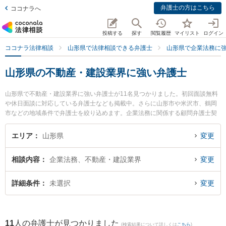
弁護士の方はこちら
ココナラへ
投稿する
探す
閲覧履歴
マイリスト
ログイン
ココナラ法律相談
山形県で法律相談できる弁護士
山形県で企業法務に
山形県の不動産・建設業界に強い弁護士
山形県で不動産・建設業界に強い弁護士が11名見つかりました。初回面談無料
や休日面談に対応している弁護士なども掲載中。さらに山形市や米沢市、鶴岡
市などの地域条件で弁護士を絞り込めます。企業法務に関係する顧問弁護士契
約や契約書作成・リーガルチェック、雇用契約書・就業規則作成等の細かな分
野での絞り込み検索もでき便利です。特に菊川明法律事務所の森本 健一弁護士
エリア
山形県
変更
やベリーベスト法律事務所 山形オフィスの工藤 一輝弁護士、樹氷の森法律事務
所の細江 大樹弁護士のプロフィール情報や弁護士費用、強みなどが注目されて
相談内容
企業法務、不動産・建設業界
変更
います。『山形県で土日や夜間に発生した不動産・建設業界のトラブルを今す
ぐに弁護士に相談したい』『不動産・建設業界のトラブル解決の実績豊富な近
くの弁護士を検索したい』『初回相談無料で不動産・建設業界を法律相談でき
詳細条件
未選択
変更
る山形県内の弁護士に相談予約したい』などでお困りの相談者さんにおすすめ
です。
11
人の弁護士が見つかりました
(検索結果について詳しくは
こちら
)