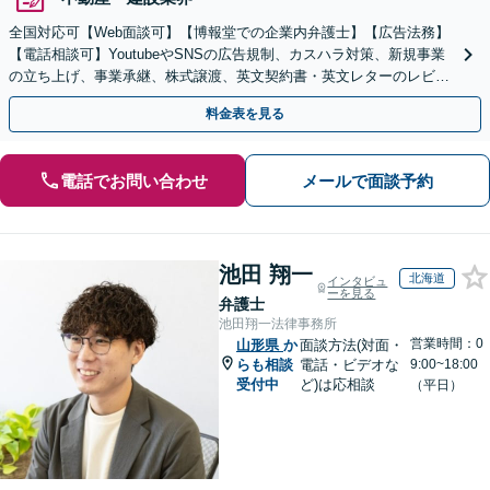
全国対応可【Web面談可】【博報堂での企業内弁護士】【広告法務】
【電話相談可】YoutubeやSNSの広告規制、カスハラ対策、新規事業
の立ち上げ、事業承継、株式譲渡、英文契約書・英文レターのレビュ
ー・ドラフトなどに対応。
料金表を見る
電話でお問い合わせ
メールで面談予約
池田 翔一
北海道
インタビュ
ーを見る
弁護士
池田翔一法律事務所
営業時間：0
山形県
か
面談方法(対面・
らも相談
電話・ビデオな
9:00~18:00
受付中
ど)は応相談
（平日）