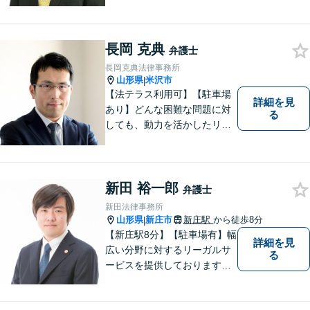
をサポートします！
長岡 克典
弁護士
長岡克典法律事務所
山形県
米沢市
|
【法テラス利用可】【駐車場
詳細を見
あり】どんな困難な問題に対
る
しても、動力を活かしたリー
ガルサービスをご提供させて
いただきます。ご依頼いただ
いた案件は1日でも早く解決す
るよう努力することで早期解
新田 裕一郎
弁護士
決を目指します。 お気軽にご
新田法律事務所
相談ください。
山形県
新庄市
新庄駅
から徒歩8分
|
【新庄駅8分】【駐車場有】幅
詳細を見
広い分野に対するリーガルサ
る
ービスを提供しております。
「依頼者のために何ができる
かをとことん考え、最善の法