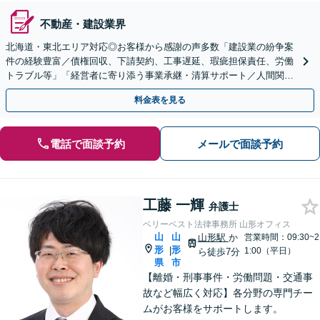
不動産・建設業界
北海道・東北エリア対応◎お客様から感謝の声多数「建設業の紛争案
件の経験豊富／債権回収、下請契約、工事遅延、瑕疵担保責任、労働
トラブル等」「経営者に寄り添う事業承継・清算サポート／人間関係
を含め総合的アドバイス」顧問契約／WEB面談／夜間相談
料金表を見る
電話で面談予約
メールで面談予約
工藤 一輝
弁護士
ベリーベスト法律事務所 山形オフィス
山
山
山形駅
か
営業時間：09:30~2
形
形
|
1:00（平日）
ら徒歩7分
県
市
【離婚・刑事事件・労働問題・交通事
故など幅広く対応】各分野の専門チー
ムがお客様をサポートします。