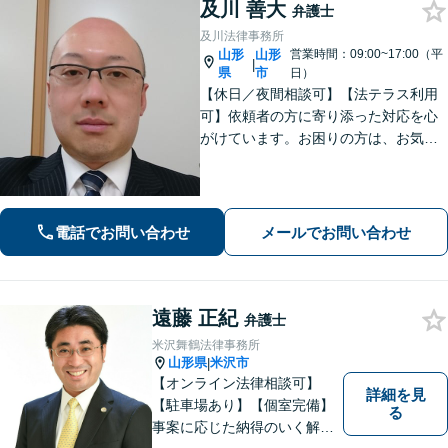
及川 善大
弁護士
及川法律事務所
山形
山形
営業時間：09:00~17:00（平
|
県
市
日）
【休日／夜間相談可】【法テラス利用
可】依頼者の方に寄り添った対応を心
がけています。お困りの方は、お気軽
にご相談ください。
電話でお問い合わせ
メールでお問い合わせ
遠藤 正紀
弁護士
米沢舞鶴法律事務所
山形県
米沢市
|
【オンライン法律相談可】
詳細を見
【駐車場あり】【個室完備】
る
事案に応じた納得のいく解決