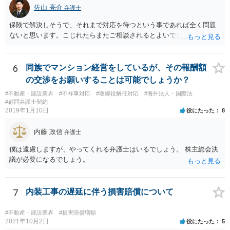
ませんが、責任追及するハードルはかなり上がります。 ②について
佐山 亮介
弁護士
は、 実際上、税理士事務所では事務員が顧客対応することが多いと聞
きます。 そのため、メールに税理士が参加していないことや直接面談
保険で解決しそうで、それまで対応を待つという事であれば全く問題
していないことをもって賠償請求の理由とすることは現実問題として
ないと思います。こじれたらまたご相談されるとよいでしょう。
は難しい可能性があります。 ③については、 税理士が、契約上の委任
事務外の税務相談をサービスで実施していた場合は、税理士側から積
極的に課税方式を確認しなければならないという程度の注意義務は認
6
同族でマンション経営をしているが、その報酬額
められにくいのではないかと思います。 もっとも、顧問契約締結当初
の交渉をお願いすることは可能でしょうか？
から本件法人設立の相談についても依頼しており委任事務に含まれて
いたと主張できる事情がある場合には、上記より幾分有利に進められ
#不動産・建設業界
#不祥事対応
#取締役解任対応
#海外法人・国際法
#顧問弁護士契約
るかと思います。 より詳細な検討は、個別に法律事務所に問い合わせ
2019年1月10日
役にたった
8
て法律相談されるとよいでしょう。
内藤 政信
弁護士
僕は遠慮しますが、やってくれる弁護士はいるでしょう。 株主総会決
議が必要になるでしょう。
7
内装工事の遅延に伴う損害賠償について
#不動産・建設業界
#損害賠償増額
2021年10月2日
役にたった
5