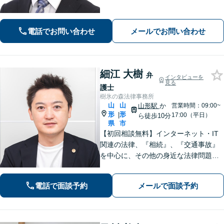
電話でお問い合わせ
メールでお問い合わせ
細江 大樹
弁
インタビューを
見る
護士
樹氷の森法律事務所
山
山
山形駅
か
営業時間：09:00~
形
形
|
17:00（平日）
ら徒歩10分
県
市
【初回相談無料】インターネット・IT
関連の法律、『相続』、『交通事故』
を中心に、その他の身近な法律問題も
広く取り扱っております。一人で悩ま
ず、まずはお気軽にご相談ください
電話で面談予約
メールで面談予約
【オンライン相談可能】【完全個室】
【駐車場あり】【山形駅11分】