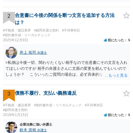
2
合意書に今後の関係を断つ文言を追加する方法
は？
#不動産・建設業界
#顧問弁護士契約
#不祥事対応
#契約書作成・リーガルチェック
2025年12月9日
役にたった
5
井上 祐司
弁護士
>私側は今後一切、関わりたくない相手なので合意書にその文言を入れ
てほしいのですが 相手の弁護士さんに文面の変更を頼んでもいいので
しょうか？ こういったご質問の場合は、必ず具体的な合意書案をも
って法律相談を受けないと、的確なアドバイスが困難です。 一般的
には、ご質問のような懸念を払しょくするために、 「甲及び乙は，本
示談書に記載するもののほか，甲と乙の間には何らの債権債務が存し
3
債務不履行、支払い義務違反
ないことを相互に確認する。」 という清算条項を入れることが一般的
です。 以上に加え、「本件については，当事者協議の結果，上記示
#不動産・建設業界
#契約書作成・リーガルチェック
#不祥事対応
談条件のとおり示談が成立したので，今後本件の上記示談内容に関し
#顧問弁護士契約
2018年1月15日
役にたった
5
てはどんな事情が生じても双方共裁判上又は裁判外においても一切異
議，請求の申立をしないことを誓約する。」という条項を入れること
企業法務に強い弁護士
がありますが、この条項は一つのプレッシャーのようなもので、現実
鈴木 崇裕
弁護士