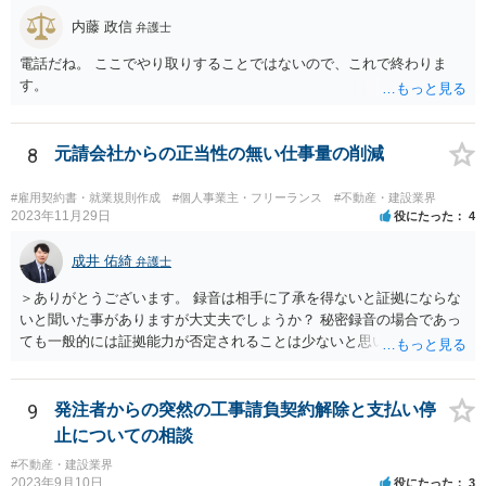
内藤 政信
弁護士
電話だね。 ここでやり取りすることではないので、これで終わりま
す。
8
元請会社からの正当性の無い仕事量の削減
#雇用契約書・就業規則作成
#個人事業主・フリーランス
#不動産・建設業界
2023年11月29日
役にたった
4
成井 佑綺
弁護士
＞ありがとうございます。 録音は相手に了承を得ないと証拠にならな
いと聞いた事がありますが大丈夫でしょうか？ 秘密録音の場合であっ
ても一般的には証拠能力が否定されることは少ないと思いますが、も
う一方の話者から人格権侵害に基づいて損害賠償請求を受けるリスク
がないとは言い切れません。 秘密録音をなさる場合にはこのようなリ
スクも踏まえご自身の責任でご対応ください。
9
発注者からの突然の工事請負契約解除と支払い停
止についての相談
#不動産・建設業界
2023年9月10日
役にたった
3