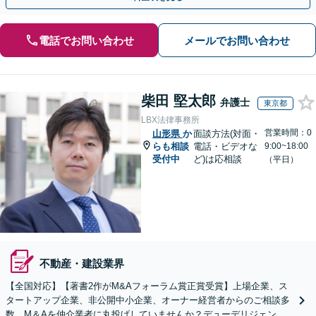
電話でお問い合わせ
メールでお問い合わせ
柴田 堅太郎
弁護士
東京都
LBX法律事務所
営業時間：0
山形県
か
面談方法(対面・
らも相談
電話・ビデオな
9:00~18:00
受付中
ど)は応相談
（平日）
不動産・建設業界
【全国対応】【著書2作がM&Aフォーラム賞正賞受賞】上場企業、ス
タートアップ企業、非公開中小企業、オーナー経営者からのご相談多
数。M＆Aを仲介業者に丸投げしていませんか？デューデリジェンス