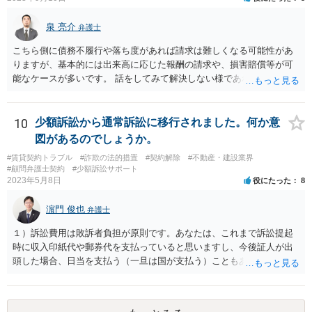
泉 亮介
弁護士
こちら側に債務不履行や落ち度があれば請求は難しくなる可能性があ
りますが、基本的には出来高に応じた報酬の請求や、損害賠償等が可
能なケースが多いです。 話をしてみて解決しない様であれば弁護士を
入れて訴訟を見据えて請求をしていく必要があるでしょう。
10
少額訴訟から通常訴訟に移行されました。何か意
図があるのでしょうか。
#賃貸契約トラブル
#詐欺の法的措置
#契約解除
#不動産・建設業界
#顧問弁護士契約
#少額訴訟サポート
2023年5月8日
役にたった
8
濵門 俊也
弁護士
１）訴訟費用は敗訴者負担が原則です。あなたは、これまで訴訟提起
時に収入印紙代や郵券代を支払っていると思いますし、今後証人が出
頭した場合、日当を支払う（一旦は国が支払う）こともあり得ます。
２）答弁書の体は一応なしています。本格的な主張は第２回口頭弁論
期日以降になるのでしょう。 ３）第１回口頭弁論期日は、答弁書を提
出していれば擬制陳述が認められます。ご指摘のとおり、第２回以降