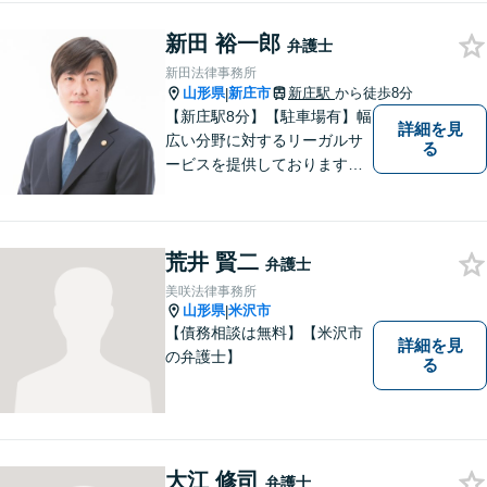
新田 裕一郎
弁護士
新田法律事務所
山形県
新庄市
新庄駅
から徒歩8分
|
【新庄駅8分】【駐車場有】幅
詳細を見
広い分野に対するリーガルサ
る
ービスを提供しております。
「依頼者のために何ができる
かをとことん考え、最善の法
律サポートを提供する」こと
荒井 賢二
を常に意識し、依頼者のお悩
弁護士
み解決に全力を注ぎます。ま
美咲法律事務所
ずは、お気軽にご相談くださ
山形県
米沢市
|
い。
【債務相談は無料】【米沢市
詳細を見
の弁護士】
る
大江 修司
弁護士