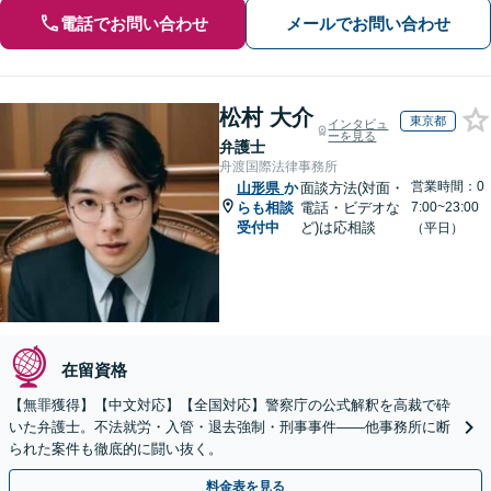
電話でお問い合わせ
メールでお問い合わせ
松村 大介
東京都
インタビュ
ーを見る
弁護士
舟渡国際法律事務所
営業時間：0
山形県
か
面談方法(対面・
らも相談
電話・ビデオな
7:00~23:00
受付中
ど)は応相談
（平日）
在留資格
【無罪獲得】【中文対応】【全国対応】警察庁の公式解釈を高裁で砕
いた弁護士。不法就労・入管・退去強制・刑事事件——他事務所に断
られた案件も徹底的に闘い抜く。
料金表を見る