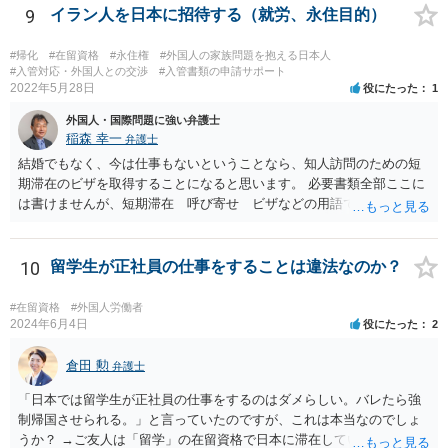
る必要があることを知らなかったとしか言いようがないのかもしれま
9
イラン人を日本に招待する（就労、永住目的）
せん。それが事実なら仕方ないです。その上で、今までに日本で真面
目に働いていたこと、今後の生活に十分困らないお金があることなど
#帰化
#在留資格
#永住権
#外国人の家族問題を抱える日本人
を示していくことになると思います。 頑張ってください。
#入管対応・外国人との交渉
#入管書類の申請サポート
2022年5月28日
役にたった
1
外国人・国際問題に強い弁護士
稲森 幸一
弁護士
結婚でもなく、今は仕事もないということなら、知人訪問のための短
期滞在のビザを取得することになると思います。 必要書類全部ここに
は書けませんが、短期滞在 呼び寄せ ビザなどの用語で検索すると
あなたが日本で用意する物と本人が自分で用意するものが出てきま
す。 それらを揃えて、イランにある日本大使館ににビザを申請するこ
とになります。 期間は通常９０日、３０日、あるいは１５日ですが、
10
留学生が正社員の仕事をすることは違法なのか？
今はコロナもあり刻々と状況が変わっているので、事前に外務省や大
使館に問い合わせたほうがいいかもしれません。ネットでの情報収集
#在留資格
#外国人労働者
もしたほうがいいと思います
2024年6月4日
役にたった
2
倉田 勲
弁護士
「日本では留学生が正社員の仕事をするのはダメらしい。バレたら強
制帰国させられる。」と言っていたのですが、これは本当なのでしょ
うか？ →ご友人は「留学」の在留資格で日本に滞在していると思いま