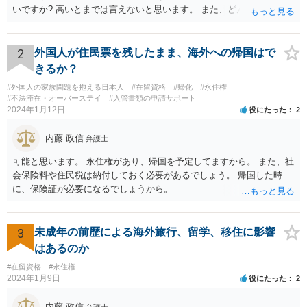
いですか? 高いとまでは言えないと思います。 また、どんな犯罪をし
てしまいしまったでしょうか? 考えられるとすれば、建造物侵入罪あ
たりでしょうか。
2
外国人が住民票を残したまま、海外への帰国はで
きるか？
#外国人の家族問題を抱える日本人
#在留資格
#帰化
#永住権
#不法滞在・オーバーステイ
#入管書類の申請サポート
2024年1月12日
役にたった
2
内藤 政信
弁護士
可能と思います。 永住権があり、帰国を予定してますから。 また、社
会保険料や住民税は納付しておく必要があるでしょう。 帰国した時
に、保険証が必要になるでしょうから。
3
未成年の前歴による海外旅行、留学、移住に影響
はあるのか
#在留資格
#永住権
2024年1月9日
役にたった
2
内藤 政信