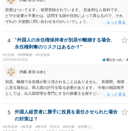
弁護士
前歴はついてます。 前歴登録されています。 罰金刑なら前科です。
ビザが必要か不要かは、訪問する国や目的によって異なるので、それ
ぞれの 大使館に問い合わせるのがいいでしょう。
4
"外国人の永住権保持者が別居や離婚する場合、
永住権剥奪のリスクはあるか？"
#永住権
#国際離婚
#在留資格
2023年8月24日
役にたった
2
内藤 政信
弁護士
別居、離婚で永住権が取り消されることはありません。 長期間、母国
に戻る場合は、再入国の許可を取る必要があります。 今後の相談相手
としては、出入国管理を専門にする行政書士を探すといいでしょう。
5
外国人経営者に勝手に役員を退任させられた場合
の対策は？
#在留資格
#被害者
#横領罪・背任罪
#契約書・借用書なし