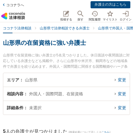
弁護士の方はこちら
ココナラへ
投稿する
探す
閲覧履歴
マイリスト
ログイン
ココナラ法律相談
山形県で法律相談できる弁護士
山形県で外国人・国
山形県の在留資格に強い弁護士
山形県で在留資格に強い弁護士が5名見つかりました。休日面談や夜間面談に対
応している弁護士なども掲載中。さらに山形市や米沢市、鶴岡市などの地域条
件で弁護士を絞り込めます。外国人・国際問題に関係する国際離婚やハーグ条
約、国際結婚等の細かな分野での絞り込み検索もでき便利です。特に及川法律
事務所の及川 善大弁護士や新田法律事務所の新田 裕一郎弁護士、美咲法律事務
エリア
山形県
変更
所の荒井 賢二弁護士のプロフィール情報や弁護士費用、強みなどが注目されて
います。『山形県で土日や夜間に発生した在留資格のトラブルを今すぐに弁護
相談内容
外国人・国際問題、在留資格
変更
士に相談したい』『在留資格のトラブル解決の実績豊富な近くの弁護士を検索
したい』『初回相談無料で在留資格を法律相談できる山形県内の弁護士に相談
予約したい』などでお困りの相談者さんにおすすめです。
詳細条件
未選択
変更
5
人の弁護士が見つかりました
(検索結果について詳しくは
こちら
)