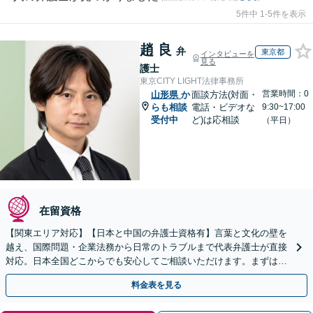
5件中 1-5件を表示
趙 良
弁
東京都
インタビューを
見る
護士
東京CITY LIGHT法律事務所
営業時間：0
山形県
か
面談方法(対面・
らも相談
電話・ビデオな
9:30~17:00
受付中
ど)は応相談
（平日）
在留資格
【関東エリア対応】【日本と中国の弁護士資格有】言葉と文化の壁を
越え、国際問題・企業法務から日常のトラブルまで代表弁護士が直接
対応。日本全国どこからでも安心してご相談いただけます。まずは一
歩を踏み出してみませんか。【初回相談無料】
料金表を見る