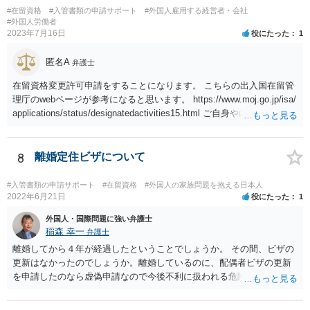
#在留資格
#入管書類の申請サポート
#外国人雇用する経営者・会社
#外国人労働者
2023年7月16日
役にたった
1
匿名A
弁護士
在留資格変更許可申請をすることになります。 こちらの出入国在留管
理庁のwebページが参考になると思います。 https://www.moj.go.jp/isa/
applications/status/designatedactivities15.html ご自身や内定先企業で
の申請ができない又は難しいのであれば、申請取次者の承認を受けて
いる弁護士や行政書士に相談されるのが良いです。
8
離婚定住ビザについて
#入管書類の申請サポート
#在留資格
#外国人の家族問題を抱える日本人
2022年6月21日
役にたった
1
外国人・国際問題に強い弁護士
稲森 幸一
弁護士
離婚してから４年が経過したということでしょうか。 その間、ビザの
更新はなかったのでしょうか。離婚しているのに、配偶者ビザの更新
を申請したのなら虚偽申請なので今後不利に扱われる危険がありま
す。 そうではなくて、今後離婚して初めて変更申請するということで
しょうか。ただその場合も通用しないかもしれませんが、すぐに届け