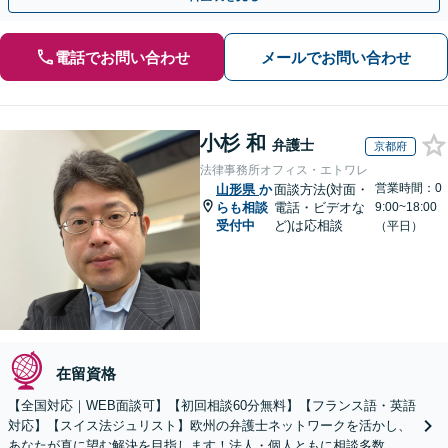
電話でお問い合わせ
メールでお問い合わせ
小杉 和
弁護士
京都府
法律事務所オフィス・エトワレ
営業時間：0
山形県
か
面談方法(対面・
らも相談
電話・ビデオな
9:00~18:00
受付中
ど)は応相談
（平日）
在留資格
【全国対応｜WEB面談可】【初回相談60分無料】【フランス語・英語
対応】【スイス法ジュリスト】欧州の弁護士ネットワークを活かし、
あなたが真に望む解決を目指します！法人・個人ともに相談多数。細