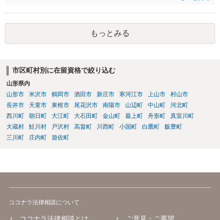
すが、「留学」の在留資格では原則就労不可であり、週２８時間程度
の就労をするにしても「資格外活動許可」が必要です。なおそれ以上
就労する場合は、就労可能なビザが必要ですので、いずれにしても就
もっとみる
労するにあたっては許可が必要であり、無許可の場合不法就労になり
ます。ご友人が不法就労しているのでしたら、退去強制事由になり得
ますし、今後の更新手続きも認められない可能性はあります。
市区町村別に在留資格で絞り込む
山形県内
山形市
米沢市
鶴岡市
酒田市
新庄市
寒河江市
上山市
村山市
長井市
天童市
東根市
尾花沢市
南陽市
山辺町
中山町
河北町
西川町
朝日町
大江町
大石田町
金山町
最上町
舟形町
真室川町
大蔵村
鮭川村
戸沢村
高畠町
川西町
小国町
白鷹町
飯豊町
三川町
庄内町
遊佐町
ココナラ法律相談について
ココナラ法律相談とは
ご意見・ご要望