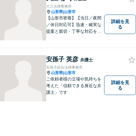
大江法律事務所
山形県
山形市
|
【山形市密着】【当日／夜間
詳細を見
／休日対応可】迅速・確実な
る
提案と親切・丁寧な対応をい
たします。必ず皆様のお力に
なりますので、お気軽にご相
談下さい。【法テラス利用
可】不安や問題について法的
安孫子 英彦
弁護士
リスクを説明し、見通しを立
安孫子総合法律事務所
て、より良い解決に導くお手
山形県
山形市
|
伝いをいたします。
ご依頼者様の立場や気持ちを
詳細を見
考えた「信頼できる身近な弁
る
護士」です