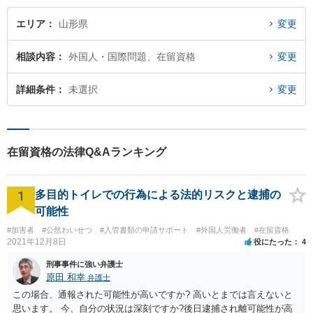
エリア
山形県
変更
相談内容
外国人・国際問題、在留資格
変更
詳細条件
未選択
変更
在留資格の法律Q&Aランキング
1
多目的トイレでの行為による法的リスクと逮捕の
可能性
#加害者
#公然わいせつ
#入管書類の申請サポート
#外国人労働者
#在留資格
2021年12月8日
役にたった
4
刑事事件に強い弁護士
原田 和幸
弁護士
この場合、通報された可能性が高いですか? 高いとまでは言えないと
思います。 今、自分の状況は深刻ですか?後日逮捕され離可能性が高