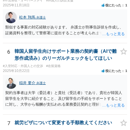
#不法滞在・オーバーステイ
#外国人の訴訟支援
2025年11月18日
役にたった
1
松本 翔馬
弁護士
類似する事案の対応経験があります。 弁護士が刑事告訴状を作成し、
証拠資料を整理して警察署に提出することが考えられます。
6
韓国人留学生向けサポート業務の契約書（AIで雛
形作成済み）のリーガルチェックをしてほしい
#入管対応・外国人との交渉
#在留資格
2025年10月22日
役にたった
1
稲井 要介
弁護士
契約当事者は大学（委託者）と貴社（受託者）であり、貴社が韓国人
留学生を大学に紹介すること、及び留学生の手続をサポートすること
に対し、大学から報酬が支払われる業務委託契約と理解しました。 留
学生支援業務に精通しておりませんが、法人間の業務委託契約につ
き、契約書の作成・チェックを多く行った経験があります。
7
就労ビザについて変更する手順教えてください