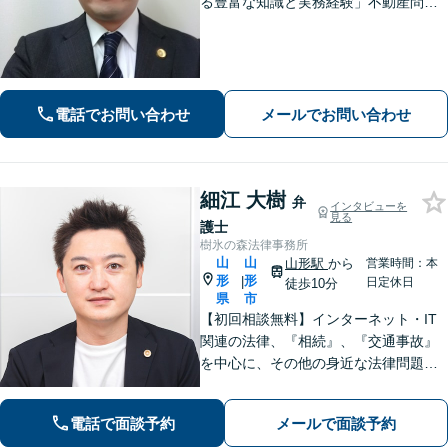
る豊富な知識と実務経験」不動産問
題：賃貸借契約書の作成から入居者と
のトラブル対応まで、オーナーさまの
立場に立った解決をご提案します。
【休日・夜間相談可】
電話でお問い合わせ
メールでお問い合わせ
細江 大樹
弁
インタビューを
見る
護士
樹氷の森法律事務所
山
山
山形駅
から
営業時間：本
形
形
|
日定休日
徒歩10分
県
市
【初回相談無料】インターネット・IT
関連の法律、『相続』、『交通事故』
を中心に、その他の身近な法律問題も
広く取り扱っております。一人で悩ま
ず、まずはお気軽にご相談ください
電話で面談予約
メールで面談予約
【オンライン相談可能】【完全個室】