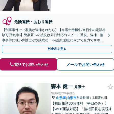
危険運転・あおり運転
【刑事事件でご家族が逮捕されたら】【弁護士待機中/当日中の電話相
談可(予約制)】警察署への接見は即日対応のスピード重視、逮捕・刑
事事件に強い弁護士が示談成功・不起訴(減刑)に向けて全力でサポー
トします。【加害者側の相談専門】
料金表を見る
電話でお問い合わせ
メールでお問い合わせ
森本 健一
弁護士
菊川明法律事務所
山形県
山形市
営業時間：本日定休日
|
【初回相談30分無料（平日のみ）】
【WEB面談対応】「債権回収を実現す