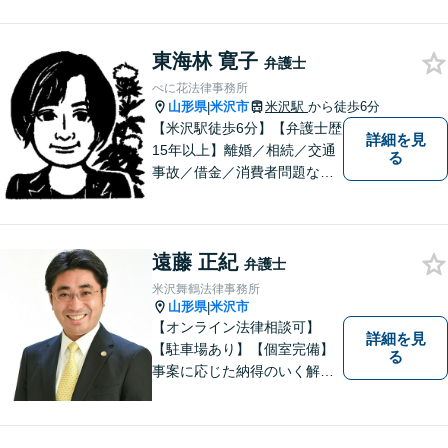
【駐車場あり】【山形駅11分】
東海林 寛子
弁護士
べに花法律事務所
山形県
米沢市
米沢駅
から徒歩6分
|
【米沢駅徒歩6分】【弁護士歴
詳細を見
15年以上】離婚／相続／交通
る
事故／借金／消費者問題な
ど、さまざまな問題に対応可
能です！まずはお気軽にご相
談ください。
遠藤 正紀
弁護士
米沢舞鶴法律事務所
山形県
米沢市
|
【オンライン法律相談可】
詳細を見
【駐車場あり】【個室完備】
る
事案に応じた納得のいく解決
をサポートします！