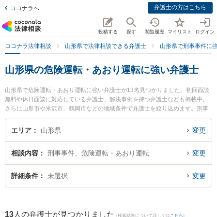
弁護士の方はこちら
ココナラへ
投稿する
探す
閲覧履歴
マイリスト
ログイン
ココナラ法律相談
山形県で法律相談できる弁護士
山形県で刑事事件に
山形県の危険運転・あおり運転に強い弁護士
山形県で危険運転・あおり運転に強い弁護士が13名見つかりました。初回面談
無料や休日面談に対応している弁護士、解決事例を持つ弁護士なども掲載中。
さらに山形市や米沢市、鶴岡市などの地域条件で弁護士を絞り込めます。刑事
事件に関係する加害者側や少年事件、再犯・前科あり等の細かな分野での絞り
込み検索もでき便利です。特に及川法律事務所の及川 善大弁護士や山形本町法
エリア
山形県
変更
律事務所の及川 俊和弁護士、ベリーベスト法律事務所 山形オフィスの工藤 一
輝弁護士のプロフィール情報や弁護士費用、強みなどが注目されています。
相談内容
刑事事件、危険運転・あおり運転
変更
『山形県で土日や夜間に発生した危険運転・あおり運転のトラブルを今すぐに
弁護士に相談したい』『危険運転・あおり運転のトラブル解決の実績豊富な近
くの弁護士を検索したい』『初回相談無料で危険運転・あおり運転を法律相談
詳細条件
未選択
変更
できる山形県内の弁護士に相談予約したい』などでお困りの相談者さんにおす
すめです。
13
人の弁護士が見つかりました
(検索結果について詳しくは
こちら
)