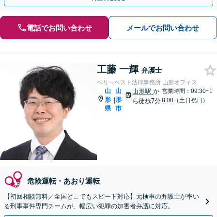
電話でお問い合わせ
メールでお問い合わせ
工藤 一輝
弁護士
ベリーベスト法律事務所 山形オフィス
山
山
山形駅
か
営業時間：09:30~1
形
形
|
8:00（土日祝日）
ら徒歩7分
県
市
危険運転・あおり運転
【初回相談無料／全国どこでもスピード対応】元検事の弁護士が率い
る刑事事件専門チームが、幅広い犯罪の加害者弁護に対応。