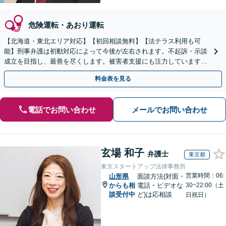
危険運転・あおり運転
【北海道・東北エリア対応】【初回相談無料】【法テラス利用も可
能】刑事弁護は初動対応によって今後が左右されます。不起訴・示談
成立を目指し、最善を尽くします。被害者支援にも注力しています。
【オンライン面談可】【完全個室で相談可】【東室蘭駅1分】
料金表を見る
電話でお問い合わせ
メールでお問い合わせ
玄場 和子
弁護士
東京都
東京スタートアップ法律事務所
営業時間：06:
山形県
面談方法(対面・
からも相
電話・ビデオな
30~22:00（土
談受付中
ど)は応相談
日祝日）