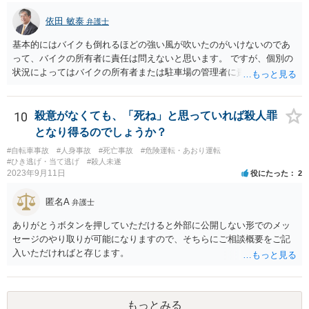
弁護士に相談•依頼する必要が出てくるかもしれません。 •いずれにし
して自分でそう思っていなくても、客観的に人が死んでもおかしくな
依田 敏泰
ても、この掲示板の守備範囲を超えているご相談と思われますので、
弁護士
い危険行為を、危険だと知っていてやると故意は認められてしまう可
ご心配であれば、お住まいの地域等の弁護士に直接アポをとり、相談
能性が高いです。人を殺そうという意欲までは不要です。
基本的にはバイクも倒れるほどの強い風が吹いたのがいけないのであ
なさってみることをご検討下さい。
って、バイクの所有者に責任は問えないと思います。 ですが、個別の
状況によってはバイクの所有者または駐車場の管理者に責任を問うこ
とができる場合もあるかと思います。 例えばその倒れたバイクが本
来、バイクを止めるべき場所に止められていなかった場合です。バイ
クが風にあおられて車に倒れ込んでくるようであれば、車とバイクの
10
殺意がなくても、「死ね」と思っていれば殺人罪
止まっていた位置はあまり離れていなかったと思われ、車に乗り降り
となり得るのでしょうか？
するためにも支障がある程度にしか離れていなかったものと思われま
#自転車事故
#人身事故
#死亡事故
#危険運転・あおり運転
す。そもそもそのような車の乗り降りに支障が生ずるような位置にバ
#ひき逃げ・当て逃げ
#殺人未遂
イクが止めるべき場所になっていたのでしょうか。バイクを止めるべ
2023年9月11日
役にたった
2
き場所でないのにバイク所有者が止めていたならばバイクの所有者に
責任を問える余地があると思います。 また、バイクが止まっていた場
匿名A
弁護士
所は指定された場所であり、バイクが止められていたことに問題がな
いのだとしたらバイクの所有者に責任は問えませんが、駐車場の配
ありがとうボタンを押していただけると外部に公開しない形でのメッ
置、レイアウトを設計した者に責任があるともいえ、このような接触
セージのやり取りが可能になりますので、そちらにご相談概要をご記
を引き起こしかねない状況の配置のままに放置をしていた駐車場管理
入いただければと存じます。
者に責任を問える可能性もあります。 ともあれ単純な問題ではないと
いうことです。
もっとみる