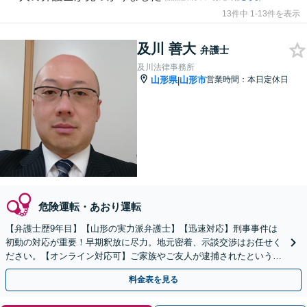
13件中 1-13件を表示
及川 善大
弁護士
及川法律事務所
山形県
山形市
営業時間：本日定休日
|
危険運転・あおり運転
【弁護士歴9年目】【山形の実力派弁護士】【迅速対応】刑事事件は
初動の対応が重要！早期釈放に尽力。地元密着、示談交渉はお任せく
ださい。【オンライン対応可】ご家族やご友人が逮捕されたというよ
うな知らせを受けた場合には、一刻も早くご相談ください。
料金表を見る