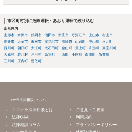
市区町村別に危険運転・あおり運転で絞り込む
山形県内
山形市
米沢市
鶴岡市
酒田市
新庄市
寒河江市
上山市
村山市
長井市
天童市
東根市
尾花沢市
南陽市
山辺町
中山町
河北町
西川町
朝日町
大江町
大石田町
金山町
最上町
舟形町
真室川町
大蔵村
鮭川村
戸沢村
高畠町
川西町
小国町
白鷹町
飯豊町
三川町
庄内町
遊佐町
ココナラ法律相談について
ココナラ法律相談とは
ご意見・ご要望
法律Q&A
利用規約
法律相談コラム
プライバシーポリシー