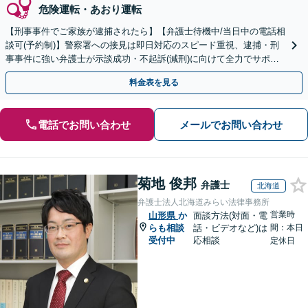
危険運転・あおり運転
【刑事事件でご家族が逮捕されたら】【弁護士待機中/当日中の電話相
談可(予約制)】警察署への接見は即日対応のスピード重視、逮捕・刑
事事件に強い弁護士が示談成功・不起訴(減刑)に向けて全力でサポー
トします。【加害者側の相談専門】
料金表を見る
電話でお問い合わせ
メールでお問い合わせ
菊地 俊邦
弁護士
北海道
弁護士法人北海道みらい法律事務所
営業時
山形県
か
面談方法(対面・電
らも相談
話・ビデオなど)は
間：本日
受付中
応相談
定休日