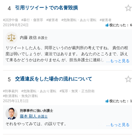
させるおそれのある方法によるものをした者 ①通行区分違反（対向車
線にはみ出す） ②急ブレーキの禁止違反 ③車間距離不保持等 ④進路
4
引用リツイートでの名誉毀損
変更禁止違反 ⑤追越し方法違反（危険な追い越し） ⑥減光等義務違反
（執ようなパッシング） ⑦警音器使用制限違反 ⑧安全運転義務違反
#誹謗中傷
#暴行・傷害罪
#被害者
#危険運転・あおり運転
#被害者
（幅寄せや蛇行運転） ⑨高速道路での低速走行（最低速度違反） ⑩高
2019年8月24日
役にたった
6
速道路での駐停車違反 → ご投稿内容からすると、③車間距離不保持等
への該当を心配なされているのではないかと推察致します。 ご投稿
内藤 政信
弁護士
内容からは「前方の車との車間距離が近くなって暫く走行してしまい
リツイ―トした人も、同罪というのが裁判所の考えですね。 責任の程
ました。」の「暫く」がどの程度の走行時間•距離なのかが定かではあ
度は弱いでしょうが、違法ではあります。 あなたのところまで、訴え
りませんが、「他の車両等の通行を妨害する目的」まで認定できるか
て来るかどうかはわかりません が、担当弁護士に連絡して、謝罪して
疑義があるところです。 また、走行中における一時点で撮影された
おいた方がいいとは 思いますね。
写真のみでは、一連の走行の全体が記録されているドライブレコーダ
ーの映像等とは異なり、妨害運転罪の立証を仕切れるのかも疑義があ
5
交通違反をした場合の流れについて
るところです。 仮に警察に相談された場合でも、必ずしも立件まで
されるとは限らず、今後は安全運転を心掛けるよう注意•指導されるに
留まる可能性もあるように思われます。 もし、刑事責任を問われそ
#刑事裁判
#危険運転・あおり運転
#冤罪・無実・正当防衛
#飲酒運転・無免許運転
うな話に発展しそうになったら、お住まいの地域等の弁護士に直接相
2025年11月1日
役にたった
1
談なされればよろしいかと思います。
刑事事件に強い弁護士
藤本 顯人
弁護士
それをやってみては、の誤りです。