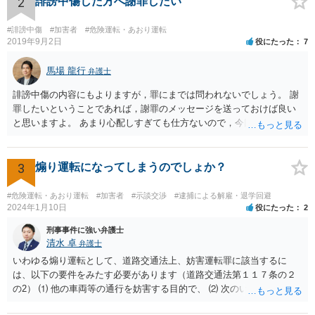
2
誹謗中傷した方へ謝罪したい
#誹謗中傷
#加害者
#危険運転・あおり運転
2019年9月2日
役にたった
7
馬場 龍行
弁護士
誹謗中傷の内容にもよりますが，罪にまでは問われないでしょう。 謝
罪したいということであれば，謝罪のメッセージを送っておけば良い
と思いますよ。 あまり心配しすぎても仕方ないので，今回の教訓を今
後に活かして行こうと決意して次に進んでください。
3
煽り運転になってしまうのでしょか？
#危険運転・あおり運転
#加害者
#示談交渉
#逮捕による解雇・退学回避
2024年1月10日
役にたった
2
刑事事件に強い弁護士
清水 卓
弁護士
いわゆる煽り運転として、道路交通法上、妨害運転罪に該当するに
は、以下の要件をみたす必要があります（道路交通法第１１７条の２
の2） ⑴ 他の車両等の通行を妨害する目的で、 ⑵ 次のいずれかに掲
げる行為であつて、当該他の車両等に道路における交通の危険を生じ