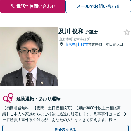
電話でお問い合わせ
メールでお問い合わせ
及川 俊和
弁護士
山形本町法律事務所
山形県
山形市
営業時間：本日定休日
|
危険運転・あおり運転
【初回相談無料】【夜間・土日祝相談可】【累計3000件以上の相談実
績】ご本人や家族からのご相談に迅速に対応します。刑事事件はスピ
ード勝負！事件後の対応が、あなたの人生を大きく変えます。様々な
事件について幅広く対応可能です。
料金表を見る