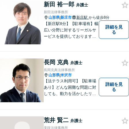
新田 裕一郎
弁護士
新田法律事務所
山形県
新庄市
新庄駅
から徒歩8分
|
【新庄駅8分】【駐車場有】幅
詳細を見
広い分野に対するリーガルサ
る
ービスを提供しております。
「依頼者のために何ができる
かをとことん考え、最善の法
律サポートを提供する」こと
長岡 克典
を常に意識し、依頼者のお悩
弁護士
み解決に全力を注ぎます。ま
長岡克典法律事務所
ずは、お気軽にご相談くださ
山形県
米沢市
|
い。
【法テラス利用可】【駐車場
詳細を見
あり】どんな困難な問題に対
る
しても、動力を活かしたリー
ガルサービスをご提供させて
いただきます。ご依頼いただ
いた案件は1日でも早く解決す
るよう努力することで早期解
荒井 賢二
弁護士
決を目指します。 お気軽にご
美咲法律事務所