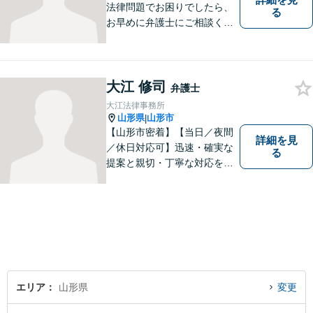
法律問題でお困りでしたら、
る
お早めに弁護士にご相談くだ
さい。 依頼者様の抱えていら
っしゃる不安や、ご希望を丁
寧にお伺いいたします。
大江 修司
弁護士
大江法律事務所
山形県
山形市
|
【山形市密着】【当日／夜間
詳細を見
／休日対応可】迅速・確実な
る
提案と親切・丁寧な対応をい
たします。必ず皆様のお力に
なりますので、お気軽にご相
談下さい。【法テラス利用
可】不安や問題について法的
リスクを説明し、見通しを立
て、より良い解決に導くお手
伝いをいたします。
エリア
山形県
変更