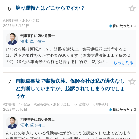
6
煽り運転とはどこからですか？
#危険運転・あおり運転
2023年8月21日
役にたった
1
刑事事件に強い弁護士
清水 卓
弁護士
いわゆる煽り運転として、道路交通法上、妨害運転罪に該当するに
は、以下の要件をみたす必要があります（道路交通法第１１７条の２
の2） ⑴ 他の車両等の通行を妨害する目的で、 ⑵ 次のいずれかに掲
げる行為であつて、当該他の車両等に道路における交通の危険を生じ
させるおそれのある方法によるものをした者 ①通行区分違反（対向車
線にはみ出す） ②急ブレーキの禁止違反 ③車間距離不保持等 ④進路
7
自転車事故で書類送検。保険会社は私の過失なし
変更禁止違反 ⑤追越し方法違反（危険な追い越し） ⑥減光等義務違反
と判断していますが、起訴されてしまうのでしょ
（執ようなパッシング） ⑦警音器使用制限違反 ⑧安全運転義務違反
うか。
（幅寄せや蛇行運転） ⑨高速道路での低速走行（最低速度違反） ⑩高
#加害者
#不起訴
#危険運転・あおり運転
#示談交渉
#刑事裁判
速道路での駐停車違反 ＞たとえば、トラブルになった相手を車で追い
2023年6月6日
役にたった
3
かけた場合これは煽り運転にはいりますか？ → ケースによるかと思い
ますが、例えば、カッとなり、腹いせに上記の①〜⑩に該当する危険
刑事事件に強い弁護士
な運転をすると、妨害運転罪に問われるおそれがあります。 なお、
清水 卓
弁護士
相手車両の車種やナンバー等を把握し、警察等に通報する目的で相手
あなたの加入している保険会社がどのような調査をした上でどのよう
車両を追跡すること等の場合もあるかもしれませんが、無理をすると