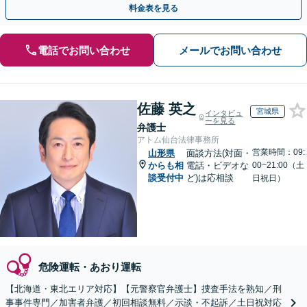
料金表を見る
電話でお問い合わせ
メールでお問い合わせ
佐藤 英之
宮城県
インタビュ
ーを見る
弁護士
アトム仙台法律事務所
営業時間：09:
山形県
面談方法(対面・
からも相
電話・ビデオな
00~21:00（土
談受付中
ど)は応相談
日祝日）
危険運転・あおり運転
【北海道・東北エリア対応】【元警察官弁護士】捜査手法を熟知／刑
事事件専門／加害者弁護／初回相談無料／示談・不起訴／土日祝対応