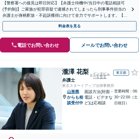
【警察署への接見は即日対応】【弁護士待機中/当日中の電話相談可
(予約制)】ご家族が犯罪容疑で逮捕されてしまったら刑事事件担当の
弁護士が身柄釈放・不起訴獲得に向けて全力でサポートします。【毎
月100名以上の相談実績】【全国対応】
料金表を見る
電話でお問い合わせ
メールでお問い合わせ
瀧澤 花梨
東京都
インタビュ
ーを見る
弁護士
東京スタートアップ法律事務所
営業時間：06:
山形県
面談方法(対面・
からも相
電話・ビデオな
30~22:00（土
談受付中
ど)は応相談
日祝日）