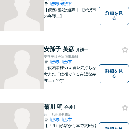
相談ください。
山形県
米沢市
|
【債務相談は無料】【米沢市
詳細を見
の弁護士】
る
安孫子 英彦
弁護士
安孫子総合法律事務所
山形県
山形市
|
ご依頼者様の立場や気持ちを
詳細を見
考えた「信頼できる身近な弁
る
護士」です
菊川 明
弁護士
菊川明法律事務所
山形県
山形市
|
【ＪＲ山形駅から車で約5分】
詳細を見