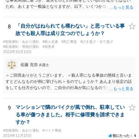
な事実関係に基づき、過失ゼロとの判断をしているのか定かではない
妨害運転罪や他の道交法違反に問われたり、事故を起こしたりしてし
ため、あくまで一般論となりますが、以下、いくつかコメントしま
まう可能性もありますので、無茶な私的追跡は控えるべきでしょう。
す。 •保険会社側の支払意向の有無のみで起訴されるか否かが決まる訳
ではありません。 保険会社の見解が捜査機関側から見ても妥当なので
あれば、保険会社側が支払をしていない状況でも不起訴となることは
8
「自分がはねられても構わない」と思っている事
あり得ます •ただし、保険会社側の認識は、必ずしも捜査機関側の捜査
故でも殺人罪は成り立つのでしょうか？
結果に基づく認識と一致しないことがあり得ます。検察側が不起訴判
#危険運転・あおり運転
#殺人未遂
#死亡事故
#ひき逃げ・当て逃げ
断をする上で示談成立や被害賠償を重視しているようであれば、捜査
#飲酒運転・無免許運転
#加害者
機関側の意向を伝える等して、保険会社に再考を求める必要が出てく
2023年10月10日
る可能性もあります。 •送致罪名が重過失傷害ということは、警察段階
では、あなたの方に重過失があると考えていたことになるため、検察
佐藤 充崇
弁護士
段階でも同様の認識なのかは注意を払っておく必要があるかと思いま
す。 •あなたとしては、保険会社側の調査結果や認識の根拠資料の提供
＞ご回答ありがとうございます。 ＞殺人罪になる事故の態様と言いま
を保険会社側に求める等して、検察側にしっかりと説明できるように
すとどんなものが例に挙げられ＞るのでしょうか？ あんまり仮定の話
しておきたいところです。場合によっては、あなた側の見解を適切に
をしても仕方がないので、ご自分の行為が気になるのであれば、何を
まとめた意見書等を検察側に提出し、不起訴を求めることも考えられ
して、どう人を死なせてしまったかもしれないのか書いて質問をする
ます（これらのことを自分で行うことが難しい場合には、お住まいの
か、直接弁護士に相談に行くかしたほうがいいと思います。 殺人罪に
地域等の弁護士に依頼し、弁護活動を行ってもらうことも考えられま
なりうる事故の態様だと、自転車が改造自転車か何かで時速１００キ
9
マンションで隣のバイクが風で倒れ、駐車してい
す）。 •あなだが加入している保険会社に弁護士費用特約が付いている
ロや１５０キロくらい出していれば殺人罪の実行行為性は認められる
る車が傷つきました。相手に修理費を請求できま
か確認しておきましょう。 •仮に刑事事件で不起訴になったとしても、
と思いますので、殺人罪が成立しえますが・・・ 思いつく限りの例を
すか？
保険会社があくまで過失ゼロを主張し、何らの賠償もなされない場
全て挙げるのは不可能ではあります。 ＞私は決して人を殺そうと思っ
合、今回の事故の相手からあなたに対し、民事で損害賠償請求訴訟の
#危険運転・あおり運転
#バイク事故
て危険な運転をしたわけではありま＞せん。 殺人罪の故意は、「自分
2019年11月15日
役にたった
4
提起がなされる可能性があります。そのときには、民事事件の対応を
の危険な運転で誰か人が死んでも構わない」くらいで成立します。そ