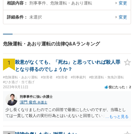
相談内容
刑事事件、危険運転・あおり運転
変更
詳細条件
未選択
変更
危険運転・あおり運転の法律Q&Aランキング
1
殺意がなくても、「死ね」と思っていれば殺人罪
となり得るのでしょうか？
#危険運転・あおり運転
#加害者
#加害者
#刑事裁判
#飲酒運転・無免許運転
#ひき逃げ・当て逃げ
2023年9月11日
役にたった
2
刑事事件に強い弁護士
濵門 俊也
弁護士
少し長くなりましたのでこの回答で最後にしたいのですが、当職とし
ては一貫して殺人の実行行為とはいえないと回答しています。